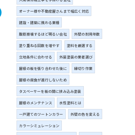
オーナー様や不動産屋さんまで幅広く対応
建設・建築に携わる業種
腹筋崩壊するほど明るい会社
外壁の耐用年数
塗り重ねる回数を増やす
塗料を厳選する
立地条件に合わせる
外装塗装の業者選び
屋根の板を張り合わせた後に
縁切り作業
屋根の腐食が進行しないため
タスペーサーを板の間に挟み込み塗装
屋根のメンテナンス
水性塗料とは
一戸建てのツートンカラー
外壁の色を変える
カラーシミュレーション