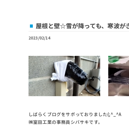
屋根と壁☆雪が降っても、寒波がき
2023/02/14
しばらくブログをサボっておりました(;^_^A
㈱室田工業の事務員シバサキです。