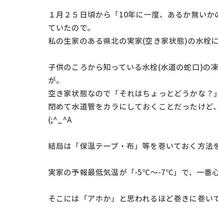
１月２５日頃から「10年に一度、あるか無い
ていたので。
私の生家のある県北の実家(空き家状態)の水栓
子供のころから知っている水栓(水道の蛇口)の
が。
空き家状態なので「それはちょっとどうかな？
閉めて水道管をカラにしておくことだったけど
(;^_^A
結局は「保温テープ・布」等を巻いておく方法
実家の予報最低気温が「-5℃～-7℃」で、一
そこには「アホか」と思われるほど巻きに巻い