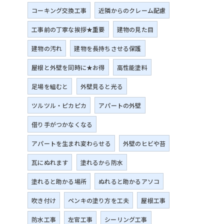
コーキング交換工事
近隣からのクレーム配慮
工事前の丁寧な挨拶★重要
建物の見た目
建物の汚れ
建物を長持ちさせる保護
屋根と外壁を同時に★お得
高性能塗料
足場を組むと
外壁見ると光る
ツルツル・ピカピカ
アパートの外壁
借り手がつかなくなる
アパートを生まれ変わらせる
外壁のヒビや苔
瓦にぬれます
塗れるから防水
塗れると助かる場所
ぬれると助かるアソコ
吹き付け
ペンキの塗り方を工夫
屋根工事
防水工事
左官工事
シーリング工事