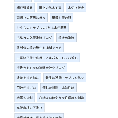
網戸張替え
屋上の防水工事
水切り板金
雨漏りの原因は様々
屋根と壁の間
おうちのトラブルの9割は水が原因
広島市の外壁塗装ブログ
錆止め塗装
鉄部分の錆の発生を抑制できる
工事終了後お客様にアルバムにしてお渡し
手抜きをしない塗装会社☆ブログ
塗装をする前に
養生は近隣トラブルを防ぐ
飛散がすごい
優れた断熱・遮熱性能
結露も抑制
心地よい健やかな住環境を創造
高架水槽の下塗り
大規模修繕工事を手掛ける会社