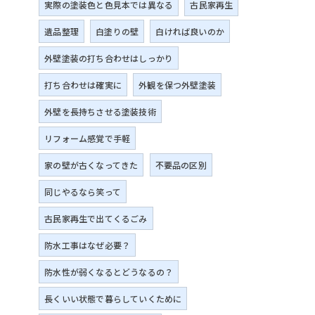
実際の塗装色と色見本では異なる
古民家再生
遺品整理
白塗りの壁
白ければ良いのか
外壁塗装の打ち合わせはしっかり
打ち合わせは確実に
外観を保つ外壁塗装
外壁を長持ちさせる塗装技術
リフォーム感覚で手軽
家の壁が古くなってきた
不要品の区別
同じやるなら笑って
古民家再生で出てくるごみ
防水工事はなぜ必要？
防水性が弱くなるとどうなるの？
長くいい状態で暮らしていくために