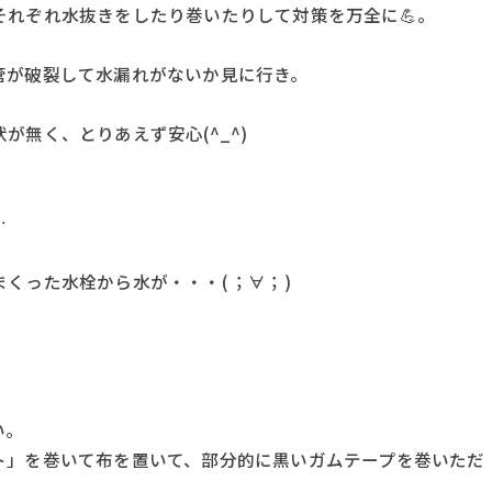
れぞれ水抜きをしたり巻いたりして対策を万全に💪。
管が破裂して水漏れがないか見に行き。
無く、とりあえず安心(^_^)
…
くった水栓から水が・・・( ；∀；)
い。
ト」を巻いて布を置いて、部分的に黒いガムテープを巻いただ