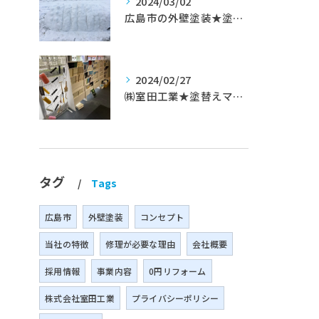
2024/03/02
広島市の外壁塗装★塗替えマスターズ★ブログ「初めて家を手入れするのに」
2024/02/27
㈱室田工業★塗替えマスターズ★築35年以上のお宅の施工事例
タグ
Tags
広島市
外壁塗装
コンセプト
当社の特徴
修理が必要な理由
会社概要
採用情報
事業内容
0円リフォーム
株式会社室田工業
プライバシーポリシー