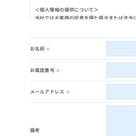
＜個人情報の提供について＞
当社ではお客様の同意を得た場合または法令
取得した個人情報を第三者に提供することは
＜個人情報の委託について＞
お名前
※
当社では、利用目的の達成に必要な範囲にお
これらの委託先に対しては個人情報保護契約
お電話番号
※
＜個人情報の安全管理＞
当社では、個人情報の漏洩等がなされないよ
メールアドレス
※
＜個人情報を与えなかった場合に生じる結果
必要な情報を頂けない場合は、それに対応し
＜個人情報の開示･訂正・削除･利用停止の手
備考
当社では、お客様の個人情報の開示･訂正･削