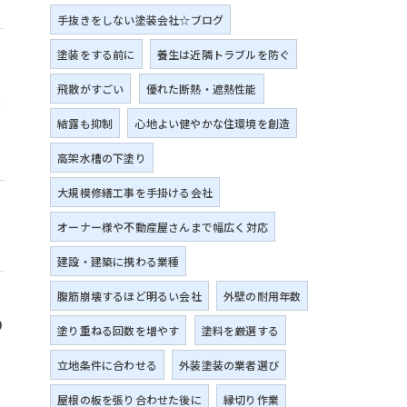
手抜きをしない塗装会社☆ブログ
塗装をする前に
養生は近隣トラブルを防ぐ
飛散がすごい
優れた断熱・遮熱性能
マ
結露も抑制
心地よい健やかな住環境を創造
高架水槽の下塗り
大規模修繕工事を手掛ける会社
オーナー様や不動産屋さんまで幅広く対応
建設・建築に携わる業種
腹筋崩壊するほど明るい会社
外壁の耐用年数
り
塗り重ねる回数を増やす
塗料を厳選する
立地条件に合わせる
外装塗装の業者選び
屋根の板を張り合わせた後に
縁切り作業