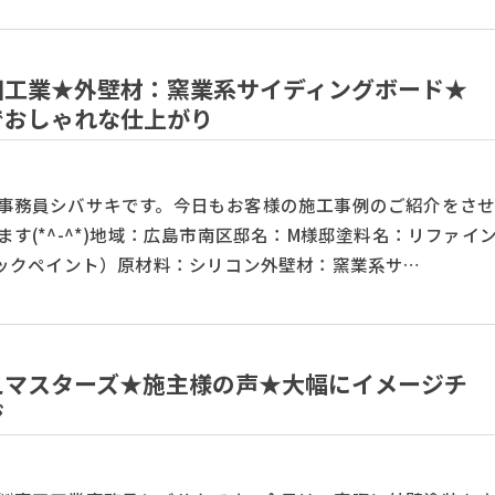
田工業★外壁材：窯業系サイディングボード★
でおしゃれな仕上がり
事務員シバサキです。今日もお客様の施工事例のご紹介をさ
ます(*^-^*)地域：広島市南区邸名：M様邸塗料名：リファイ
テックペイント）原材料：シリコン外壁材：窯業系サ…
えマスターズ★施主様の声★大幅にイメージチ
ジ