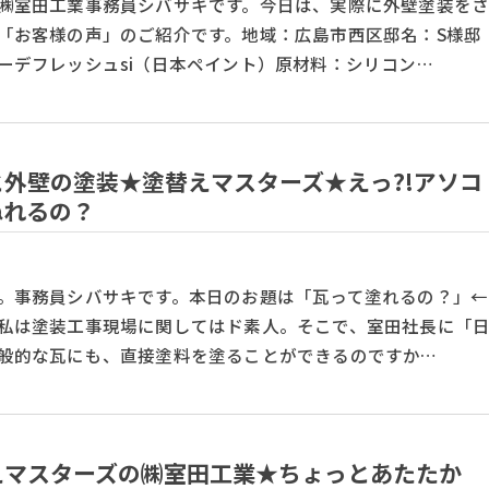
㈱室田工業事務員シバサキです。今日は、実際に外壁塗装を
「お客様の声」のご紹介です。地域：広島市西区邸名：S様邸
ーデフレッシュsi（日本ペイント）原材料：シリコン…
と外壁の塗装★塗替えマスターズ★えっ?!アソコ
ぬれるの？
。事務員シバサキです。本日のお題は「瓦って塗れるの？」←
私は塗装工事現場に関してはド素人。そこで、室田社長に「
般的な瓦にも、直接塗料を塗ることができるのですか…
えマスターズの㈱室田工業★ちょっとあたたか