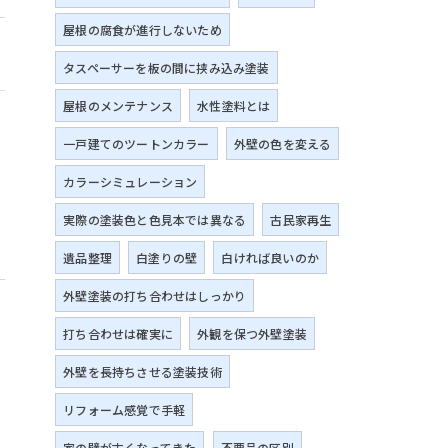
屋根の腐食が進行しないため
タスペーサーを板の間に挟み込み塗装
屋根のメンテナンス
水性塗料とは
一戸建てのツートンカラー
外壁の色を変える
カラーシミュレーション
実際の塗装色と色見本では異なる
古民家再生
遺品整理
白塗りの壁
白ければ良いのか
外壁塗装の打ち合わせはしっかり
打ち合わせは確実に
外観を保つ外壁塗装
外壁を長持ちさせる塗装技術
リフォーム感覚で手軽
家の壁が古くなってきた
不要品の区別