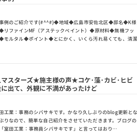
事例のご紹介です(#^^#)◆地域◆広島市安佐北区◆邸名◆K様
◆リファインMF（アステックペイント）◆原材料◆無機フッ
◆モルタル◆ポイント◆とにかく、いくら汚れ易くても、清
マスターズ★施主様の声★コケ･藻･カビ･ヒビ
量に出て、外観に不満があったけど
田工業：事務のシバサキです。かなり久しぶりのblog更新と
ぶりなので、簡単な自己紹介をさせていただきます。ブログの
「室田工業：事務員シバサキです」と言ってはおり…