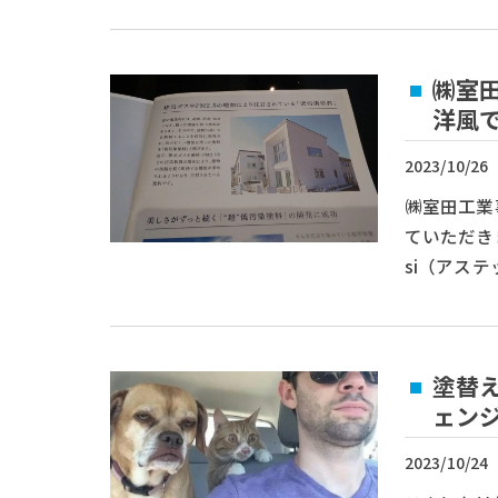
㈱室
洋風
2023/10/26
㈱室田工業
ていただき
si（アス
塗替
ェン
2023/10/24