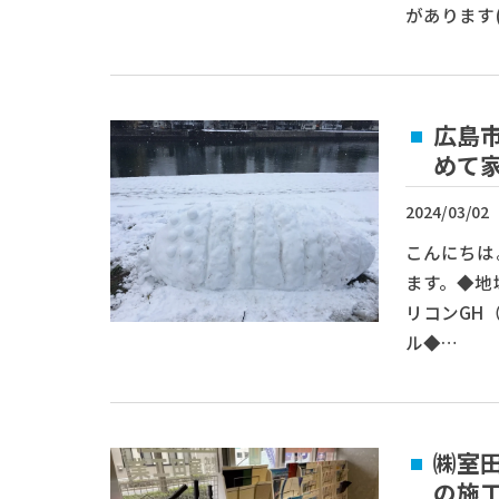
があります
広島
めて
2024/03/02
こんにちは
ます。◆地
リコンGH
ル◆…
㈱室
の施