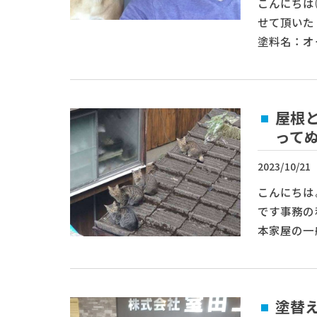
こんにちは
せて頂いた
塗料名：オ
屋根
って
2023/10/21
こんにちは
です事務の
本家屋の一
塗替