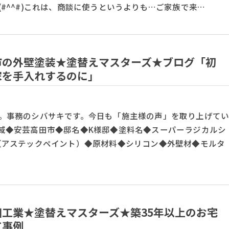
(#^^#)これは、商談に使うというよりも…ご家族で来…
市の外壁塗装★塗替えマスターズ★ブログ「初
家を手入れするのに」
。事務のシバサキです。今日も「施主様の声」を取り上げて
域◆安芸高田市◆邸名◆K様邸◆塗料名◆スーパーラジカルシ
（アステックペイント）◆原材料◆シリコン◆外壁材◆モルタ
田工業★塗替えマスターズ★築35年以上のお宅
工事例