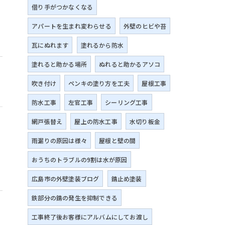
さ
借り手がつかなくなる
アパートを生まれ変わらせる
外壁のヒビや苔
瓦にぬれます
塗れるから防水
塗れると助かる場所
ぬれると助かるアソコ
吹き付け
ペンキの塗り方を工夫
屋根工事
防水工事
左官工事
シーリング工事
網戸張替え
屋上の防水工事
水切り板金
雨漏りの原因は様々
屋根と壁の間
日
おうちのトラブルの9割は水が原因
広島市の外壁塗装ブログ
錆止め塗装
鉄部分の錆の発生を抑制できる
工事終了後お客様にアルバムにしてお渡し