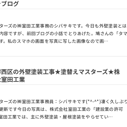
★ブログ
ターズの㈱室田工業事務のシバサキです。今日も外壁塗装とは
内容ですが、前回ブログの小話でとりあげた。鳩さんの「タ
す。私のスマホの画面を写真に写した画像なので画…
市西区の外壁塗装工事★塗替えマスターズ★株
社室田工業
ターズの㈱室田工業事務員：シバサキです(*^-^*)凄く久しぶ
更新です今日の写真は、株式会社室田工業の「建設業の許可
室田工業では、主に外壁塗装・屋根塗装をやらせてい…