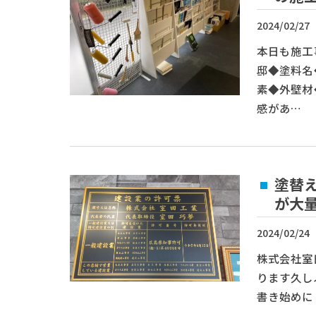
2024/02/27
本日も施工
邸◆塗料名
素◆外壁材
感があ…
塗替え
が大
2024/02/24
株式会社室
ります久し
書き始めに