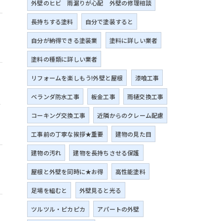
外壁のヒビ 雨漏りが心配 外壁の修理相談
長持ちする塗料
自分で塗装すると
自分が納得できる塗装業
塗料に詳しい業者
塗料の種類に詳しい業者
リフォームを楽しもう!外壁と屋根
漆喰工事
せ
ベランダ防水工事
板金工事
雨樋交換工事
ン
コーキング交換工事
近隣からのクレーム配慮
工事前の丁寧な挨拶★重要
建物の見た目
建物の汚れ
建物を長持ちさせる保護
屋根と外壁を同時に★お得
高性能塗料
足場を組むと
外壁見ると光る
ツルツル・ピカピカ
アパートの外壁