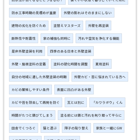
防水工事時期の見極めが重要
外壁の膨れはそのままにしない
建物の劣化を防ぐため
塗替えマスターズ
外壁を再塗装
断熱性や耐震性
家の補強も同時に
汚れや空気を浄化する機能
是非外壁塗装を利用
四季のある日本と外壁塗装
外壁・屋根塗料の定着
塗料の硬化時間を調整
夏用塗料
自分の地域に適した外壁塗装の時期
外壁カビ・苔に悩まれている方へ
カビの繁殖しやすい条件
表面に凹凸がある外壁
カビや苔を除去して再発を防ぐ
瓦とは別に
「カワラボウ」くん
時間がたつと錆びてしまう
塗る前には錆と汚れを削り取って平らに
田舎でくつろぐ
猫と遊ぶ
障子の貼り替え
家族と一緒にGW