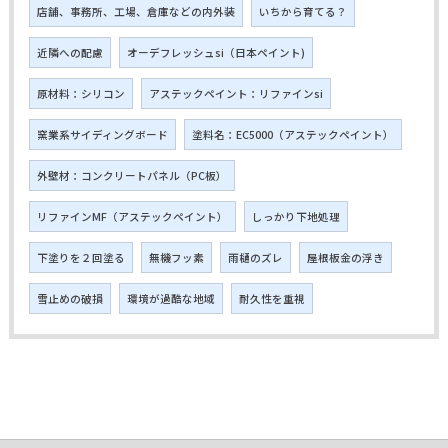
店舗、事務所、工場、倉庫などの内外装
いちから育てる？
近隣への配慮
オーデフレッシュsi（日本ペイント)
原材料：シリコン
アステックペイント：リファインsi
窯業系サイディングボード
塗料名：EC5000（アステックペイント）
外壁材：コンクリートパネル（PC板）
リファインMF（アステックペイント）
しっかり下地処理
下塗りを２回塗る
無機フッ素
雨樋のズレ
屋根板金の浮き
雪止めの破損
環境が過酷な地域
耐久性を重視