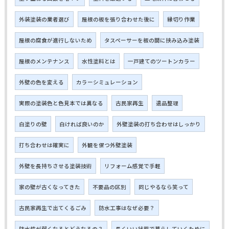
外装塗装の業者選び
屋根の板を張り合わせた後に
縁切り作業
屋根の腐食が進行しないため
タスペーサーを板の間に挟み込み塗装
屋根のメンテナンス
水性塗料とは
一戸建てのツートンカラー
外壁の色を変える
カラーシミュレーション
実際の塗装色と色見本では異なる
古民家再生
遺品整理
白塗りの壁
白ければ良いのか
外壁塗装の打ち合わせはしっかり
打ち合わせは確実に
外観を保つ外壁塗装
外壁を長持ちさせる塗装技術
リフォーム感覚で手軽
家の壁が古くなってきた
不要品の区別
同じやるなら笑って
古民家再生で出てくるごみ
防水工事はなぜ必要？
防水性が弱くなるとどうなるの？
長くいい状態で暮らしていくために