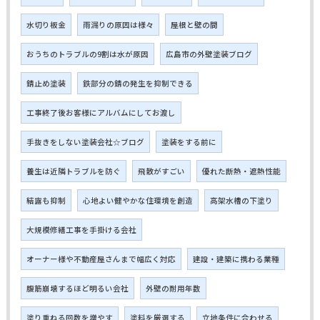
水切り板金
雨漏りの原因は様々
屋根と壁の間
おうちのトラブルの9割は水が原因
広島市の外壁塗装ブログ
錆止め塗装
鉄部分の錆の発生を抑制できる
工事終了後お客様にアルバムにしてお渡し
手抜きをしない塗装会社☆ブログ
塗装をする前に
養生は近隣トラブルを防ぐ
飛散がすごい
優れた断熱・遮熱性能
結露も抑制
心地よい健やかな住環境を創造
高架水槽の下塗り
大規模修繕工事を手掛ける会社
オーナー様や不動産屋さんまで幅広く対応
建設・建築に携わる業種
腹筋崩壊するほど明るい会社
外壁の耐用年数
塗り重ねる回数を増やす
塗料を厳選する
立地条件に合わせる