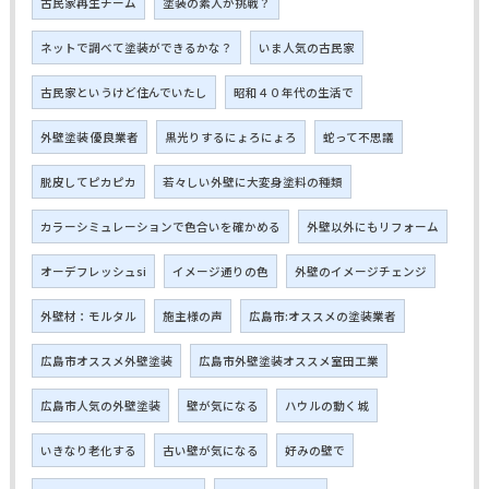
古民家再生チーム
塗装の素人が挑戦？
ネットで調べて塗装ができるかな？
いま人気の古民家
古民家というけど住んでいたし
昭和４０年代の生活で
外壁塗装 優良業者
黒光りするにょろにょろ
蛇って不思議
脱皮してピカピカ
若々しい外壁に大変身塗料の種類
カラーシミュレーションで色合いを確かめる
外壁以外にもリフォーム
オーデフレッシュsi
イメージ通りの色
外壁のイメージチェンジ
外壁材：モルタル
施主様の声
広島市:オススメの塗装業者
広島市オススメ外壁塗装
広島市外壁塗装オススメ室田工業
広島市人気の外壁塗装
壁が気になる
ハウルの動く城
いきなり老化する
古い壁が気になる
好みの壁で