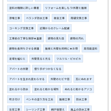
塗料の種類に詳しい業者
リフォームを楽しもう!外壁と屋根
漆喰工事
ベランダ防水工事
板金工事
雨樋交換工事
コーキング交換工事
近隣からのクレーム配慮
工事前の丁寧な挨拶★重要
建物の見た目
建物の汚れ
建物を長持ちさせる保護
屋根と外壁を同時に★お得
高性能塗料
足場を組むと
外壁見ると光る
ツルツル・ピカピカ
アパートの外壁
借り手がつかなくなる
アパートを生まれ変わらせる
外壁のヒビや苔
瓦にぬれます
塗れるから防水
塗れると助かる場所
ぬれると助かるアソコ
吹き付け
ペンキの塗り方を工夫
屋根工事
防水工事
左官工事
シーリング工事
網戸張替え
屋上の防水工事