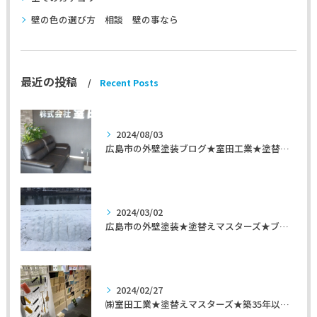
壁の色の選び方 相談 壁の事なら
最近の投稿
Recent Posts
2024/08/03
広島市の外壁塗装ブログ★室田工業★塗替えマスターズ★外壁リフォーム
2024/03/02
広島市の外壁塗装★塗替えマスターズ★ブログ「初めて家を手入れするのに」
2024/02/27
㈱室田工業★塗替えマスターズ★築35年以上のお宅の施工事例