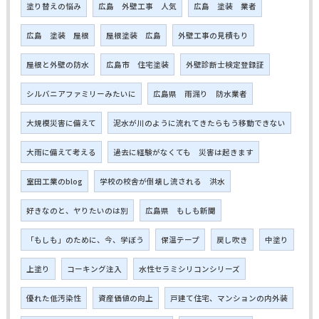
塗り替えの悩み
広島 外壁工事 人気
広島 塗装 業者
広島 塗装 屋根
屋根塗装 広島
外壁工事の見積もり
屋根と外壁の防水
広島市 住宅塗装
外壁診断士検定登録証
シルバニアファミリーみたいに
広島県 雨漏り 防水業者
大規模災害に備えて
泥水が川のように流れてきたらもう移動できない
大雨に備えて考える
過去に経験がなくても 災害は起きます
室田工業のblog
学校の校舎が倒壊し流される 洪水
好きなのと、ヤりたいのは別
広島県 もしも新聞
「もしも」のために、今、学ぼう
保温テープ
戻し吹き
中塗り
上塗り
コーキング注入
水性セラミシリコンシリーズ
優れた低汚染性
資産価値の向上
戸建て住宅、マンションの内外装