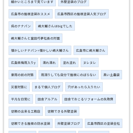
細かいところまで見ています
外壁塗装のブログ
広島市の屋根塗装おススメ
広島市西区の屋根塗装人気ブログ
呉のナナパン
嶋大輔さんはbigでした
嶋大輔さんと室田巧夢社長の対面
懐かしいナナパン⭐懐かしい嶋大輔さん
広島市に嶋大輔さん
広島県梅雨入りy
濡れ濡れ
塗れ塗れ
ヌレヌレ
豪雨の前の対策
雨漏りしても自分で屋根にのぼらない
黒い土嚢袋
災害対策に
まるで個人ブログ
穴があったら入りたい
平凡な日常に
田舎アルアル
田舎でおこるリフォームの失敗例
信頼の出来る工務店
信頼できる外壁塗装
信頼できる屋根の防水塗装
外壁塗装ブログ
広島市西区の塗装会社