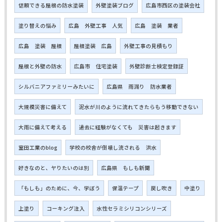
信頼できる屋根の防水塗装
外壁塗装ブログ
広島市西区の塗装会社
塗り替えの悩み
広島 外壁工事 人気
広島 塗装 業者
広島 塗装 屋根
屋根塗装 広島
外壁工事の見積もり
屋根と外壁の防水
広島市 住宅塗装
外壁診断士検定登録証
シルバニアファミリーみたいに
広島県 雨漏り 防水業者
大規模災害に備えて
泥水が川のように流れてきたらもう移動できない
大雨に備えて考える
過去に経験がなくても 災害は起きます
室田工業のblog
学校の校舎が倒壊し流される 洪水
好きなのと、ヤりたいのは別
広島県 もしも新聞
「もしも」のために、今、学ぼう
保温テープ
戻し吹き
中塗り
上塗り
コーキング注入
水性セラミシリコンシリーズ