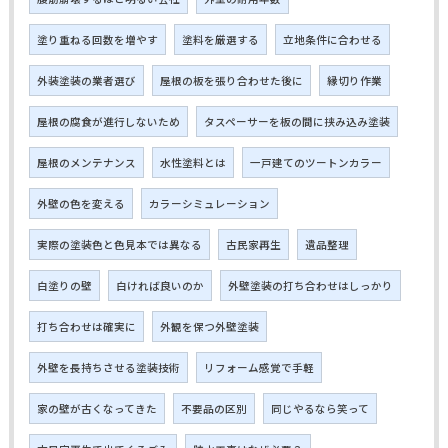
塗り重ねる回数を増やす
塗料を厳選する
立地条件に合わせる
外装塗装の業者選び
屋根の板を張り合わせた後に
縁切り作業
屋根の腐食が進行しないため
タスペーサーを板の間に挟み込み塗装
屋根のメンテナンス
水性塗料とは
一戸建てのツートンカラー
外壁の色を変える
カラーシミュレーション
実際の塗装色と色見本では異なる
古民家再生
遺品整理
白塗りの壁
白ければ良いのか
外壁塗装の打ち合わせはしっかり
打ち合わせは確実に
外観を保つ外壁塗装
外壁を長持ちさせる塗装技術
リフォーム感覚で手軽
家の壁が古くなってきた
不要品の区別
同じやるなら笑って