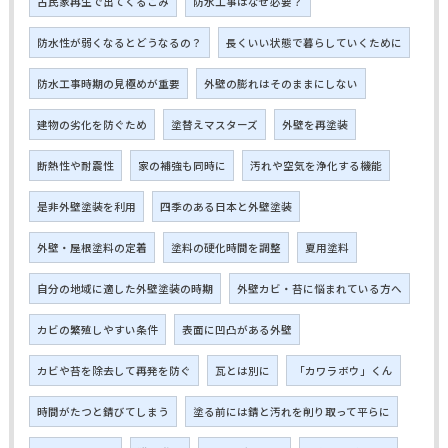
古民家再生で出てくるごみ
防水工事はなぜ必要？
防水性が弱くなるとどうなるの？
長くいい状態で暮らしていくために
防水工事時期の見極めが重要
外壁の膨れはそのままにしない
建物の劣化を防ぐため
塗替えマスターズ
外壁を再塗装
断熱性や耐震性
家の補強も同時に
汚れや空気を浄化する機能
是非外壁塗装を利用
四季のある日本と外壁塗装
外壁・屋根塗料の定着
塗料の硬化時間を調整
夏用塗料
自分の地域に適した外壁塗装の時期
外壁カビ・苔に悩まれている方へ
カビの繁殖しやすい条件
表面に凹凸がある外壁
カビや苔を除去して再発を防ぐ
瓦とは別に
「カワラボウ」くん
時間がたつと錆びてしまう
塗る前には錆と汚れを削り取って平らに