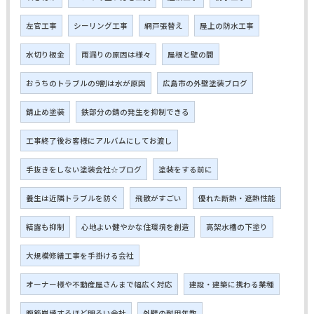
左官工事
シーリング工事
網戸張替え
屋上の防水工事
水切り板金
雨漏りの原因は様々
屋根と壁の間
おうちのトラブルの9割は水が原因
広島市の外壁塗装ブログ
錆止め塗装
鉄部分の錆の発生を抑制できる
工事終了後お客様にアルバムにしてお渡し
手抜きをしない塗装会社☆ブログ
塗装をする前に
養生は近隣トラブルを防ぐ
飛散がすごい
優れた断熱・遮熱性能
結露も抑制
心地よい健やかな住環境を創造
高架水槽の下塗り
大規模修繕工事を手掛ける会社
オーナー様や不動産屋さんまで幅広く対応
建設・建築に携わる業種
腹筋崩壊するほど明るい会社
外壁の耐用年数