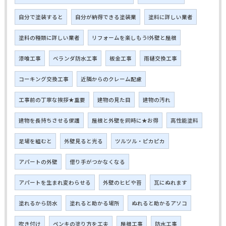
自分で塗装すると
自分が納得できる塗装業
塗料に詳しい業者
塗料の種類に詳しい業者
リフォームを楽しもう!外壁と屋根
漆喰工事
ベランダ防水工事
板金工事
雨樋交換工事
コーキング交換工事
近隣からのクレーム配慮
工事前の丁寧な挨拶★重要
建物の見た目
建物の汚れ
建物を長持ちさせる保護
屋根と外壁を同時に★お得
高性能塗料
足場を組むと
外壁見ると光る
ツルツル・ピカピカ
アパートの外壁
借り手がつかなくなる
アパートを生まれ変わらせる
外壁のヒビや苔
瓦にぬれます
塗れるから防水
塗れると助かる場所
ぬれると助かるアソコ
吹き付け
ペンキの塗り方を工夫
屋根工事
防水工事