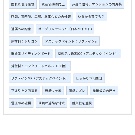
優れた低汚染性
資産価値の向上
戸建て住宅、マンションの内外装
店舗、事務所、工場、倉庫などの内外装
いちから育てる？
近隣への配慮
オーデフレッシュsi（日本ペイント)
原材料：シリコン
アステックペイント：リファインsi
窯業系サイディングボード
塗料名：EC5000（アステックペイント）
外壁材：コンクリートパネル（PC板）
リファインMF（アステックペイント）
しっかり下地処理
下塗りを２回塗る
無機フッ素
雨樋のズレ
屋根板金の浮き
雪止めの破損
環境が過酷な地域
耐久性を重視