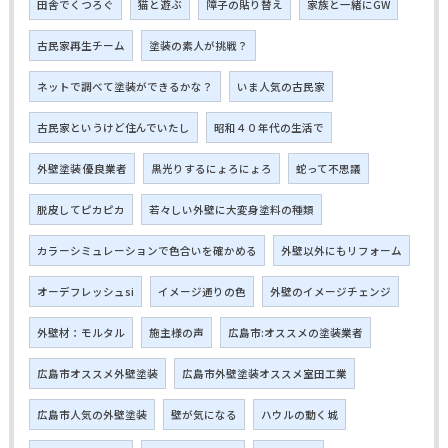
田舎でくつろぐ
猫と遊ぶ
障子の貼り替え
家族と一緒にGW
古民家再生チーム
塗装の素人が挑戦？
ネットで調べて塗装ができるかな？
いま人気の古民家
古民家というけど住んでいたし
昭和４０年代の生活で
外壁塗装 優良業者
黒光りするにょろにょろ
蛇って不思議
脱皮してピカピカ
若々しい外壁に大変身塗料の種類
カラーシミュレーションで色合いを確かめる
外壁以外にもリフォーム
オーデフレッシュsi
イメージ通りの色
外壁のイメージチェンジ
外壁材：モルタル
施主様の声
広島市:オススメの塗装業者
広島市オススメ外壁塗装
広島市外壁塗装オススメ室田工業
広島市人気の外壁塗装
壁が気になる
ハウルの動く城