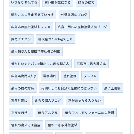
いきなり老化する
古い壁が気になる
好みの壁で
細かいところまで見ています
外壁塗装のブログ
広島市の屋根塗装おススメ
広島市西区の屋根塗装人気ブログ
呉のナナパン
嶋大輔さんはbigでした
嶋大輔さんと室田巧夢社長の対面
懐かしいナナパン⭐懐かしい嶋大輔さん
広島市に嶋大輔さん
広島県梅雨入りy
濡れ濡れ
塗れ塗れ
ヌレヌレ
豪雨の前の対策
雨漏りしても自分で屋根にのぼらない
黒い土嚢袋
災害対策に
まるで個人ブログ
穴があったら入りたい
平凡な日常に
田舎アルアル
田舎でおこるリフォームの失敗例
信頼の出来る工務店
信頼できる外壁塗装