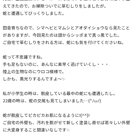
えてきたので、お掃除ついでに草むしりをしましたが。
蛇と遭遇してびっくりしました。
田舎育ちなので、シマヘビとマムシとアオダイショウなら見たこと
がありますが、今回見たのは頭からシッポまで真っ黒でした。
ご自宅で草むしりをされる方は、蛇にも気を付けてくださいね。
蛇って不思議ですね。
手も足もないのに、あんなに素早く逃げていくし・・・
陸上の生物なのにウロコ模様で。
しかも、黒光りするんですよ～✨
私が小学生の時は、脱皮している最中の蛇にも遭遇したし。
22歳の時は、蛇の交尾も見てしまいました…(*ﾉωﾉ)
蛇が脱皮してピカピカお肌になるように!(^^)!
ご自宅の外壁も、汚れを脱がせて新しく塗装し直せば若々しい外壁
に大変身すること間違いなしです✨