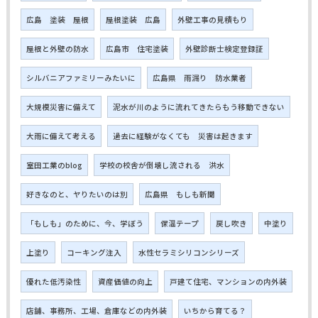
広島 塗装 屋根
屋根塗装 広島
外壁工事の見積もり
屋根と外壁の防水
広島市 住宅塗装
外壁診断士検定登録証
シルバニアファミリーみたいに
広島県 雨漏り 防水業者
大規模災害に備えて
泥水が川のように流れてきたらもう移動できない
大雨に備えて考える
過去に経験がなくても 災害は起きます
室田工業のblog
学校の校舎が倒壊し流される 洪水
好きなのと、ヤりたいのは別
広島県 もしも新聞
「もしも」のために、今、学ぼう
保温テープ
戻し吹き
中塗り
上塗り
コーキング注入
水性セラミシリコンシリーズ
優れた低汚染性
資産価値の向上
戸建て住宅、マンションの内外装
店舗、事務所、工場、倉庫などの内外装
いちから育てる？