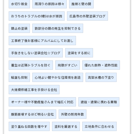
水切り板金
雨漏りの原因は様々
屋根と壁の間
おうちのトラブルの9割は水が原因
広島市の外壁塗装ブログ
錆止め塗装
鉄部分の錆の発生を抑制できる
工事終了後お客様にアルバムにしてお渡し
手抜きをしない塗装会社☆ブログ
塗装をする前に
養生は近隣トラブルを防ぐ
飛散がすごい
優れた断熱・遮熱性能
結露も抑制
心地よい健やかな住環境を創造
高架水槽の下塗り
大規模修繕工事を手掛ける会社
オーナー様や不動産屋さんまで幅広く対応
建設・建築に携わる業種
腹筋崩壊するほど明るい会社
外壁の耐用年数
塗り重ねる回数を増やす
塗料を厳選する
立地条件に合わせる