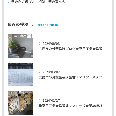
壁の色の選び方 相談 壁の事なら
最近の投稿
Recent Posts
2024/08/03
広島市の外壁塗装ブログ★室田工業★塗替えマスターズ★外壁リフォーム
2024/03/02
広島市の外壁塗装★塗替えマスターズ★ブログ「初めて家を手入れするのに」
2024/02/27
㈱室田工業★塗替えマスターズ★築35年以上のお宅の施工事例