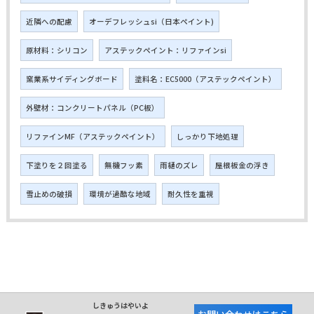
近隣への配慮
オーデフレッシュsi（日本ペイント)
原材料：シリコン
アステックペイント：リファインsi
窯業系サイディングボード
塗料名：EC5000（アステックペイント）
外壁材：コンクリートパネル（PC板）
リファインMF（アステックペイント）
しっかり下地処理
下塗りを２回塗る
無機フッ素
雨樋のズレ
屋根板金の浮き
雪止めの破損
環境が過酷な地域
耐久性を重視
しきゅうはやいよ