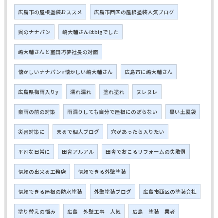
広島市の屋根塗装おススメ
広島市西区の屋根塗装人気ブログ
呉のナナパン
嶋大輔さんはbigでした
嶋大輔さんと室田巧夢社長の対面
懐かしいナナパン⭐懐かしい嶋大輔さん
広島市に嶋大輔さん
広島県梅雨入りy
濡れ濡れ
塗れ塗れ
ヌレヌレ
豪雨の前の対策
雨漏りしても自分で屋根にのぼらない
黒い土嚢袋
災害対策に
まるで個人ブログ
穴があったら入りたい
平凡な日常に
田舎アルアル
田舎でおこるリフォームの失敗例
信頼の出来る工務店
信頼できる外壁塗装
信頼できる屋根の防水塗装
外壁塗装ブログ
広島市西区の塗装会社
塗り替えの悩み
広島 外壁工事 人気
広島 塗装 業者