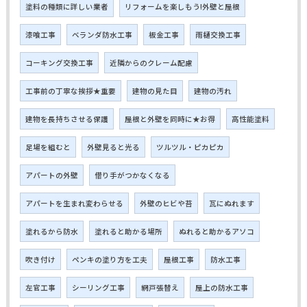
塗料の種類に詳しい業者
リフォームを楽しもう!外壁と屋根
漆喰工事
ベランダ防水工事
板金工事
雨樋交換工事
コーキング交換工事
近隣からのクレーム配慮
工事前の丁寧な挨拶★重要
建物の見た目
建物の汚れ
建物を長持ちさせる保護
屋根と外壁を同時に★お得
高性能塗料
足場を組むと
外壁見ると光る
ツルツル・ピカピカ
アパートの外壁
借り手がつかなくなる
アパートを生まれ変わらせる
外壁のヒビや苔
瓦にぬれます
塗れるから防水
塗れると助かる場所
ぬれると助かるアソコ
吹き付け
ペンキの塗り方を工夫
屋根工事
防水工事
左官工事
シーリング工事
網戸張替え
屋上の防水工事