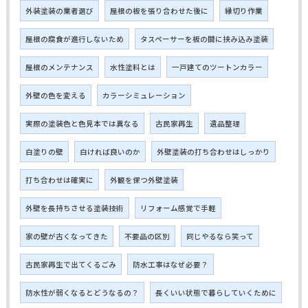
外装塗装の業者選び
屋根の板を張り合わせた後に
縁切り作業
屋根の腐食が進行しないため
タスペーサーを板の間に挟み込み塗装
屋根のメンテナンス
水性塗料とは
一戸建てのツートンカラー
外壁の色を変える
カラーシミュレーション
実際の塗装色と色見本では異なる
古民家再生
遺品整理
白塗りの壁
白ければ良いのか
外壁塗装の打ち合わせはしっかり
打ち合わせは確実に
外観を保つ外壁塗装
外壁を長持ちさせる塗装技術
リフォーム感覚で手軽
家の壁が古くなってきた
不要品の区別
同じやるなら笑って
古民家再生で出てくるごみ
防水工事はなぜ必要？
防水性が弱くなるとどうなるの？
長くいい状態で暮らしていくために