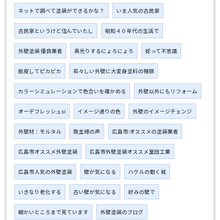
ネットで調べて塗装ができるかな？
いま人気の古民家
古民家というけど住んでいたし
昭和４０年代の生活で
外壁塗装 優良業者
黒光りするにょろにょろ
蛇って不思議
脱皮してピカピカ
若々しい外壁に大変身塗料の種類
カラーシミュレーションで色合いを確かめる
外壁以外にもリフォーム
オーデフレッシュsi
イメージ通りの色
外壁のイメージチェンジ
外壁材：モルタル
施主様の声
広島市:オススメの塗装業者
広島市オススメ外壁塗装
広島市外壁塗装オススメ室田工業
広島市人気の外壁塗装
壁が気になる
ハウルの動く城
いきなり老化する
古い壁が気になる
好みの壁で
細かいところまで見ています
外壁塗装のブログ