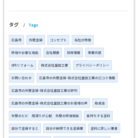
タグ
Tags
広島市
外壁塗装
コンセプト
当社の特徴
修理が必要な理由
会社概要
採用情報
事業内容
0円リフォーム
株式会社室田工業
プライバシーポリシー
お問い合わせ
広島市の外壁塗装･株式会社室田工業の口コミ情報
広島市の外壁塗装･株式会社室田工業の評判
広島市の外壁塗装･株式会社室田工業のお客様の声
助成金
外壁のヒビ 雨漏りが心配 外壁の修理相談
長持ちする塗料
自分で塗装すると
自分が納得できる塗装業
塗料に詳しい業者