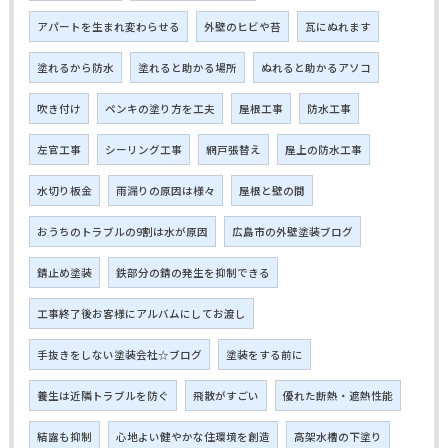
アパートを生まれ変わらせる
外壁のヒビや苔
瓦にぬれます
塗れるから防水
塗れると助かる場所
ぬれると助かるアソコ
吹き付け
ペンキの塗り方を工夫
屋根工事
防水工事
左官工事
シーリング工事
網戸張替え
屋上の防水工事
水切り板金
雨漏りの原因は様々
屋根と壁の間
おうちのトラブルの9割は水が原因
広島市の外壁塗装ブログ
錆止め塗装
鉄部分の錆の発生を抑制できる
工事終了後お客様にアルバムにしてお渡し
手抜きをしない塗装会社☆ブログ
塗装をする前に
養生は近隣トラブルを防ぐ
飛散がすごい
優れた断熱・遮熱性能
結露も抑制
心地よい健やかな住環境を創造
高架水槽の下塗り