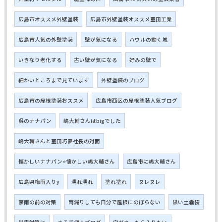
広島市オススメ外壁塗装
広島市外壁塗装オススメ室田工業
広島市人気の外壁塗装
壁が気になる
ハウルの動く城
いきなり老化する
古い壁が気になる
好みの壁で
細かいところまで見ています
外壁塗装のブログ
広島市の屋根塗装おススメ
広島市西区の屋根塗装人気ブログ
呉のナナパン
嶋大輔さんはbigでした
嶋大輔さんと室田巧夢社長の対面
懐かしいナナパン⭐懐かしい嶋大輔さん
広島市に嶋大輔さん
広島県梅雨入りy
濡れ濡れ
塗れ塗れ
ヌレヌレ
豪雨の前の対策
雨漏りしても自分で屋根にのぼらない
黒い土嚢袋