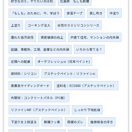
好きなのと、ヤりたいのは別
広島県 もしも新聞
「もしも」のために、今、学ぼう
保温テープ
戻し吹き
中塗り
上塗り
コーキング注入
水性セラミシリコンシリーズ
優れた低汚染性
資産価値の向上
戸建て住宅、マンションの内外装
店舗、事務所、工場、倉庫などの内外装
いちから育てる？
近隣への配慮
オーデフレッシュsi（日本ペイント)
原材料：シリコン
アステックペイント：リファインsi
窯業系サイディングボード
塗料名：EC5000（アステックペイント）
外壁材：コンクリートパネル（PC板）
リファインMF（アステックペイント）
しっかり下地処理
下塗りを２回塗る
無機フッ素
雨樋のズレ
屋根板金の浮き