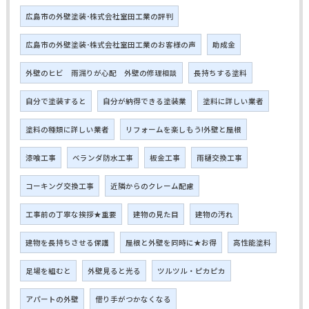
広島市の外壁塗装･株式会社室田工業の評判
広島市の外壁塗装･株式会社室田工業のお客様の声
助成金
外壁のヒビ 雨漏りが心配 外壁の修理相談
長持ちする塗料
自分で塗装すると
自分が納得できる塗装業
塗料に詳しい業者
塗料の種類に詳しい業者
リフォームを楽しもう!外壁と屋根
漆喰工事
ベランダ防水工事
板金工事
雨樋交換工事
コーキング交換工事
近隣からのクレーム配慮
工事前の丁寧な挨拶★重要
建物の見た目
建物の汚れ
建物を長持ちさせる保護
屋根と外壁を同時に★お得
高性能塗料
足場を組むと
外壁見ると光る
ツルツル・ピカピカ
アパートの外壁
借り手がつかなくなる