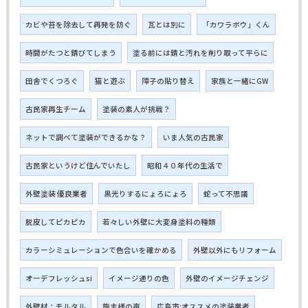
カビや苔を除去して再発を防ぐ
瓦とは別に
「カワラボウ」くん
時間がたつと錆びてしまう
塗る前には錆と汚れを削り取って平らに
田舎でくつろぐ
猫と遊ぶ
障子の貼り替え
家族と一緒にGW
古民家再生チーム
塗装の素人が挑戦？
ネットで調べて塗装ができるかな？
いま人気の古民家
古民家というけど住んでいたし
昭和４０年代の生活で
外壁塗装 優良業者
黒光りするにょろにょろ
蛇って不思議
脱皮してピカピカ
若々しい外壁に大変身塗料の種類
カラーシミュレーションで色合いを確かめる
外壁以外にもリフォーム
オーデフレッシュsi
イメージ通りの色
外壁のイメージチェンジ
外壁材：モルタル
施主様の声
広島市:オススメの塗装業者