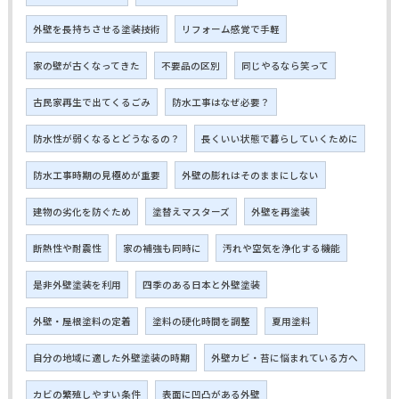
外壁を長持ちさせる塗装技術
リフォーム感覚で手軽
家の壁が古くなってきた
不要品の区別
同じやるなら笑って
古民家再生で出てくるごみ
防水工事はなぜ必要？
防水性が弱くなるとどうなるの？
長くいい状態で暮らしていくために
防水工事時期の見極めが重要
外壁の膨れはそのままにしない
建物の劣化を防ぐため
塗替えマスターズ
外壁を再塗装
断熱性や耐震性
家の補強も同時に
汚れや空気を浄化する機能
是非外壁塗装を利用
四季のある日本と外壁塗装
外壁・屋根塗料の定着
塗料の硬化時間を調整
夏用塗料
自分の地域に適した外壁塗装の時期
外壁カビ・苔に悩まれている方へ
カビの繁殖しやすい条件
表面に凹凸がある外壁