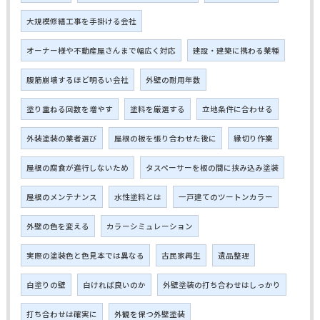
大規模修繕工事を手掛ける会社
オーナー様や不動産屋さんまで幅広く対応
建設・建築に携わる業種
腹筋崩壊するほど明るい会社
外壁の耐用年数
塗り重ねる回数を増やす
塗料を厳選する
立地条件に合わせる
外装塗装の業者選び
屋根の板を張り合わせた後に
縁切り作業
屋根の腐食が進行しないため
タスペーサーを板の間に挟み込み塗装
屋根のメンテナンス
水性塗料とは
一戸建てのツートンカラー
外壁の色を変える
カラーシミュレーション
実際の塗装色と色見本では異なる
古民家再生
遺品整理
白塗りの壁
白ければ良いのか
外壁塗装の打ち合わせはしっかり
打ち合わせは確実に
外観を保つ外壁塗装