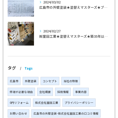
2024/03/02
広島市の外壁塗装★塗替えマスターズ★ブログ「初めて家を手入れするのに」
2024/02/27
㈱室田工業★塗替えマスターズ★築35年以上のお宅の施工事例
タグ
Tags
広島市
外壁塗装
コンセプト
当社の特徴
修理が必要な理由
会社概要
採用情報
事業内容
0円リフォーム
株式会社室田工業
プライバシーポリシー
お問い合わせ
広島市の外壁塗装･株式会社室田工業の口コミ情報