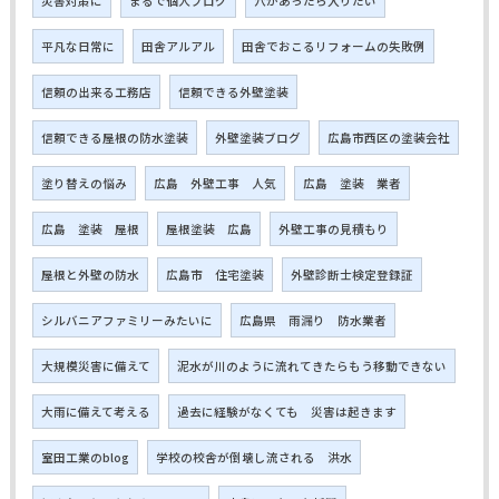
災害対策に
まるで個人ブログ
穴があったら入りたい
平凡な日常に
田舎アルアル
田舎でおこるリフォームの失敗例
信頼の出来る工務店
信頼できる外壁塗装
信頼できる屋根の防水塗装
外壁塗装ブログ
広島市西区の塗装会社
塗り替えの悩み
広島 外壁工事 人気
広島 塗装 業者
広島 塗装 屋根
屋根塗装 広島
外壁工事の見積もり
屋根と外壁の防水
広島市 住宅塗装
外壁診断士検定登録証
シルバニアファミリーみたいに
広島県 雨漏り 防水業者
大規模災害に備えて
泥水が川のように流れてきたらもう移動できない
大雨に備えて考える
過去に経験がなくても 災害は起きます
室田工業のblog
学校の校舎が倒壊し流される 洪水