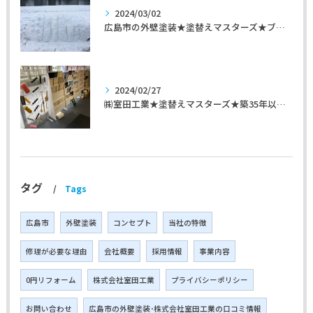
2024/03/02
広島市の外壁塗装★塗替えマスターズ★ブログ「初めて家を手入れするのに」
2024/02/27
㈱室田工業★塗替えマスターズ★築35年以上のお宅の施工事例
タグ
Tags
広島市
外壁塗装
コンセプト
当社の特徴
修理が必要な理由
会社概要
採用情報
事業内容
0円リフォーム
株式会社室田工業
プライバシーポリシー
お問い合わせ
広島市の外壁塗装･株式会社室田工業の口コミ情報