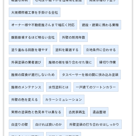
大規模修繕工事を手掛ける会社
オーナー様や不動産屋さんまで幅広く対応
建設・建築に携わる業種
腹筋崩壊するほど明るい会社
外壁の耐用年数
塗り重ねる回数を増やす
塗料を厳選する
立地条件に合わせる
外装塗装の業者選び
屋根の板を張り合わせた後に
縁切り作業
屋根の腐食が進行しないため
タスペーサーを板の間に挟み込み塗装
屋根のメンテナンス
水性塗料とは
一戸建てのツートンカラー
外壁の色を変える
カラーシミュレーション
実際の塗装色と色見本では異なる
古民家再生
遺品整理
白塗りの壁
白ければ良いのか
外壁塗装の打ち合わせはしっかり