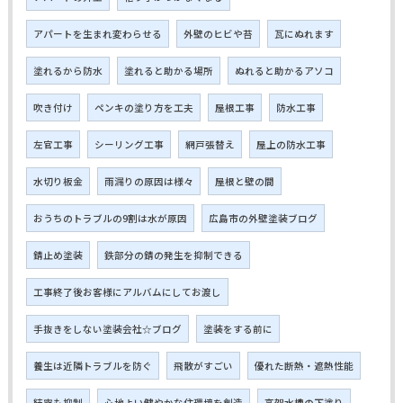
アパートを生まれ変わらせる
外壁のヒビや苔
瓦にぬれます
塗れるから防水
塗れると助かる場所
ぬれると助かるアソコ
吹き付け
ペンキの塗り方を工夫
屋根工事
防水工事
左官工事
シーリング工事
網戸張替え
屋上の防水工事
水切り板金
雨漏りの原因は様々
屋根と壁の間
おうちのトラブルの9割は水が原因
広島市の外壁塗装ブログ
錆止め塗装
鉄部分の錆の発生を抑制できる
工事終了後お客様にアルバムにしてお渡し
手抜きをしない塗装会社☆ブログ
塗装をする前に
養生は近隣トラブルを防ぐ
飛散がすごい
優れた断熱・遮熱性能
結露も抑制
心地よい健やかな住環境を創造
高架水槽の下塗り