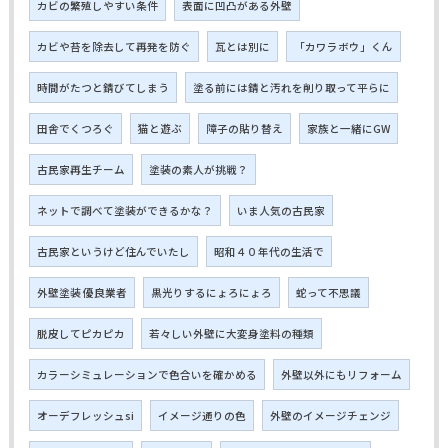
カビの繁殖しやすい条件
表面に凹凸がある外壁
カビや苔を除去して再発を防ぐ
瓦とは別に
「カワラボウ」くん
時間がたつと錆びてしまう
塗る前には錆と汚れを削り取って平らに
田舎でくつろぐ
猫と遊ぶ
障子の貼り替え
家族と一緒にGW
古民家再生チーム
塗装の素人が挑戦？
ネットで調べて塗装ができるかな？
いま人気の古民家
古民家というけど住んでいたし
昭和４０年代の生活で
外壁塗装 優良業者
黒光りするにょろにょろ
蛇って不思議
脱皮してピカピカ
若々しい外壁に大変身塗料の種類
カラーシミュレーションで色合いを確かめる
外壁以外にもリフォーム
オーデフレッシュsi
イメージ通りの色
外壁のイメージチェンジ