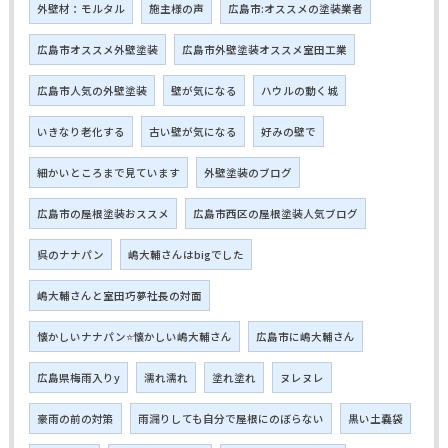
外壁材：モルタル
施主様の声
広島市:オススメの塗装業者
広島市オススメ外壁塗装
広島市外壁塗装オススメ室田工業
広島市人気の外壁塗装
壁が気になる
ハウルの動く城
いきなり老化する
古い壁が気になる
好みの壁で
細かいところまで見ています
外壁塗装のブログ
広島市の屋根塗装おススメ
広島市西区の屋根塗装人気ブログ
呉のナナパン
嶋大輔さんはbigでした
嶋大輔さんと室田巧夢社長の対面
懐かしいナナパン⭐懐かしい嶋大輔さん
広島市に嶋大輔さん
広島県梅雨入りy
濡れ濡れ
塗れ塗れ
ヌレヌレ
豪雨の前の対策
雨漏りしても自分で屋根にのぼらない
黒い土嚢袋