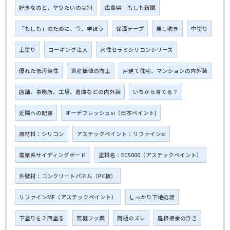
好きなのと、ヤりたいのは別
広島県 もしも新聞
「もしも」のために、今、学ぼう
保温テープ
戻し吹き
中塗り
上塗り
コーキング注入
水性セラミシリコンシリーズ
優れた低汚染性
資産価値の向上
戸建て住宅、マンションの内外装
店舗、事務所、工場、倉庫などの内外装
いちから育てる？
近隣への配慮
オーデフレッシュsi（日本ペイント)
原材料：シリコン
アステックペイント：リファインsi
窯業系サイディングボード
塗料名：EC5000（アステックペイント）
外壁材：コンクリートパネル（PC板）
リファインMF（アステックペイント）
しっかり下地処理
下塗りを２回塗る
無機フッ素
雨樋のズレ
屋根板金の浮き