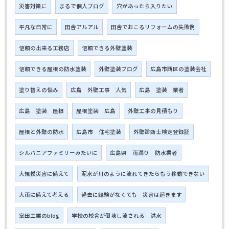
災害対策に
まるで個人ブログ
穴があったら入りたい
平凡な日常に
田舎アルアル
田舎でおこるリフォームの失敗例
信頼の出来る工務店
信頼できる外壁塗装
信頼できる屋根の防水塗装
外壁塗装ブログ
広島市西区の塗装会社
塗り替えの悩み
広島 外壁工事 人気
広島 塗装 業者
広島 塗装 屋根
屋根塗装 広島
外壁工事の見積もり
屋根と外壁の防水
広島市 住宅塗装
外壁診断士検定登録証
シルバニアファミリーみたいに
広島県 雨漏り 防水業者
大規模災害に備えて
泥水が川のように流れてきたらもう移動できない
大雨に備えて考える
過去に経験がなくても 災害は起きます
室田工業のblog
学校の校舎が倒壊し流される 洪水