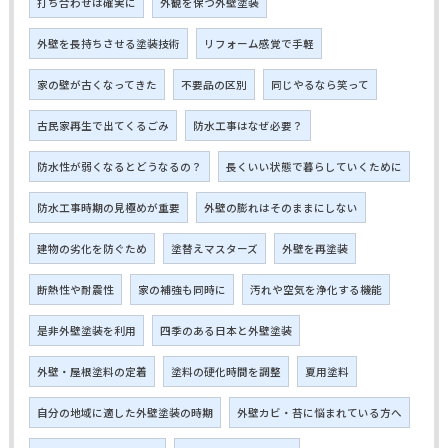
打ち合わせは確実に
外観を保つ外壁塗装
外壁を長持ちさせる塗装技術
リフォーム感覚で手軽
家の壁が古くなってきた
不要品の区別
同じやるなら笑って
古民家再生で出てくるごみ
防水工事はなぜ必要？
防水性が弱くなるとどうなるの？
長くいい状態で暮らしていくために
防水工事時期の見極めが重要
外壁の膨れはそのままにしない
建物の劣化を防ぐため
塗替えマスターズ
外壁を再塗装
断熱性や耐震性
家の補強も同時に
汚れや空気を浄化する機能
是非外壁塗装を利用
四季のある日本と外壁塗装
外壁・屋根塗料の定着
塗料の硬化時間を調整
夏用塗料
自分の地域に適した外壁塗装の時期
外壁カビ・苔に悩まれている方へ