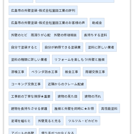
広島市の外壁塗装･株式会社室田工業の評判
広島市の外壁塗装･株式会社室田工業のお客様の声
助成金
外壁のヒビ 雨漏りが心配 外壁の修理相談
長持ちする塗料
自分で塗装すると
自分が納得できる塗装業
塗料に詳しい業者
塗料の種類に詳しい業者
リフォームを楽しもう!外壁と屋根
漆喰工事
ベランダ防水工事
板金工事
雨樋交換工事
コーキング交換工事
近隣からのクレーム配慮
工事前の丁寧な挨拶★重要
建物の見た目
建物の汚れ
建物を長持ちさせる保護
屋根と外壁を同時に★お得
高性能塗料
足場を組むと
外壁見ると光る
ツルツル・ピカピカ
アパートの外壁
借り手がつかなくなる