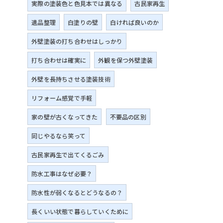
実際の塗装色と色見本では異なる
古民家再生
遺品整理
白塗りの壁
白ければ良いのか
外壁塗装の打ち合わせはしっかり
打ち合わせは確実に
外観を保つ外壁塗装
外壁を長持ちさせる塗装技術
リフォーム感覚で手軽
家の壁が古くなってきた
不要品の区別
同じやるなら笑って
古民家再生で出てくるごみ
防水工事はなぜ必要？
防水性が弱くなるとどうなるの？
長くいい状態で暮らしていくために