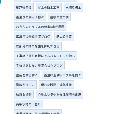
網戸張替え
屋上の防水工事
水切り板金
雨漏りの原因は様々
屋根と壁の間
おうちのトラブルの9割は水が原因
広島市の外壁塗装ブログ
錆止め塗装
鉄部分の錆の発生を抑制できる
工事終了後お客様にアルバムにしてお渡し
手抜きをしない塗装会社☆ブログ
塗装をする前に
養生は近隣トラブルを防ぐ
飛散がすごい
優れた断熱・遮熱性能
結露も抑制
心地よい健やかな住環境を創造
高架水槽の下塗り
大規模修繕工事を手掛ける会社