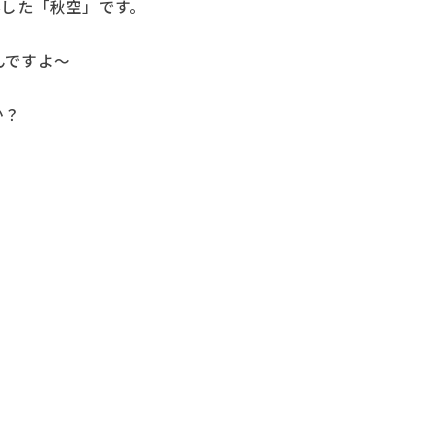
影した「秋空」です。
んですよ～
か？