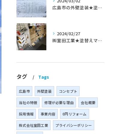
2024/03/02
広島市の外壁塗装★塗替えマスターズ★ブログ「初めて家を手入れするのに」
2024/02/27
㈱室田工業★塗替えマスターズ★築35年以上のお宅の施工事例
タグ
Tags
広島市
外壁塗装
コンセプト
当社の特徴
修理が必要な理由
会社概要
採用情報
事業内容
0円リフォーム
株式会社室田工業
プライバシーポリシー