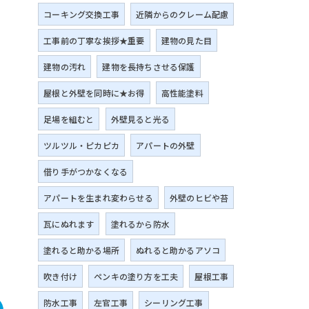
コーキング交換工事
近隣からのクレーム配慮
工事前の丁寧な挨拶★重要
建物の見た目
建物の汚れ
建物を長持ちさせる保護
屋根と外壁を同時に★お得
高性能塗料
足場を組むと
外壁見ると光る
ツルツル・ピカピカ
アパートの外壁
借り手がつかなくなる
アパートを生まれ変わらせる
外壁のヒビや苔
瓦にぬれます
塗れるから防水
塗れると助かる場所
ぬれると助かるアソコ
吹き付け
ペンキの塗り方を工夫
屋根工事
防水工事
左官工事
シーリング工事