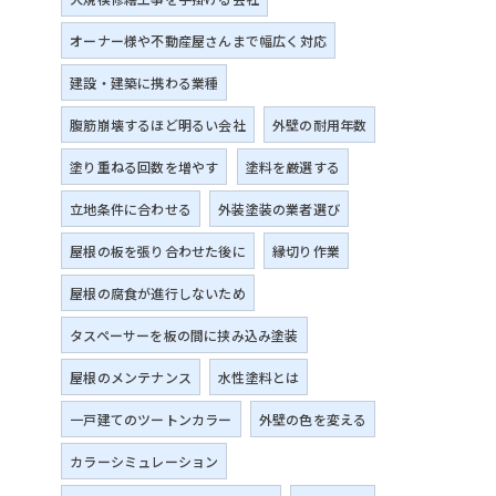
オーナー様や不動産屋さんまで幅広く対応
建設・建築に携わる業種
腹筋崩壊するほど明るい会社
外壁の耐用年数
塗り重ねる回数を増やす
塗料を厳選する
立地条件に合わせる
外装塗装の業者選び
屋根の板を張り合わせた後に
縁切り作業
屋根の腐食が進行しないため
タスペーサーを板の間に挟み込み塗装
屋根のメンテナンス
水性塗料とは
一戸建てのツートンカラー
外壁の色を変える
カラーシミュレーション