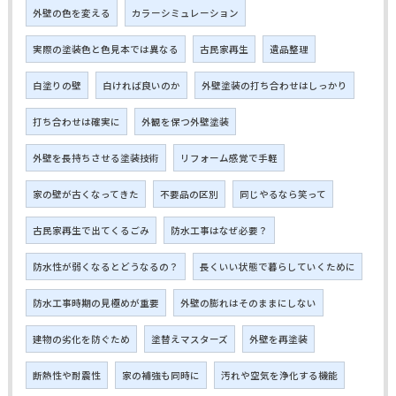
外壁の色を変える
カラーシミュレーション
実際の塗装色と色見本では異なる
古民家再生
遺品整理
白塗りの壁
白ければ良いのか
外壁塗装の打ち合わせはしっかり
打ち合わせは確実に
外観を保つ外壁塗装
外壁を長持ちさせる塗装技術
リフォーム感覚で手軽
家の壁が古くなってきた
不要品の区別
同じやるなら笑って
古民家再生で出てくるごみ
防水工事はなぜ必要？
防水性が弱くなるとどうなるの？
長くいい状態で暮らしていくために
防水工事時期の見極めが重要
外壁の膨れはそのままにしない
建物の劣化を防ぐため
塗替えマスターズ
外壁を再塗装
断熱性や耐震性
家の補強も同時に
汚れや空気を浄化する機能