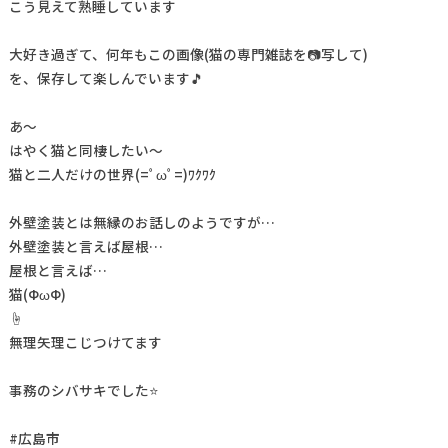
こう見えて熟睡しています
大好き過ぎて、何年もこの画像(猫の専門雑誌を📷写して)
を、保存して楽しんでいます🎵
あ～
はやく猫と同棲したい～
猫と二人だけの世界(=ﾟωﾟ=)ﾜｸﾜｸ
外壁塗装とは無縁のお話しのようですが…
外壁塗装と言えば屋根…
屋根と言えば…
猫(ФωФ)
☝
無理矢理こじつけてます
事務のシバサキでした⭐
#広島市