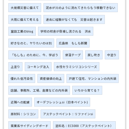
大規模災害に備えて
泥水が川のように流れてきたらもう移動できない
大雨に備えて考える
過去に経験がなくても 災害は起きます
室田工業のblog
学校の校舎が倒壊し流される 洪水
好きなのと、ヤりたいのは別
広島県 もしも新聞
「もしも」のために、今、学ぼう
保温テープ
戻し吹き
中塗り
上塗り
コーキング注入
水性セラミシリコンシリーズ
優れた低汚染性
資産価値の向上
戸建て住宅、マンションの内外装
店舗、事務所、工場、倉庫などの内外装
いちから育てる？
近隣への配慮
オーデフレッシュsi（日本ペイント)
原材料：シリコン
アステックペイント：リファインsi
窯業系サイディングボード
塗料名：EC5000（アステックペイント）