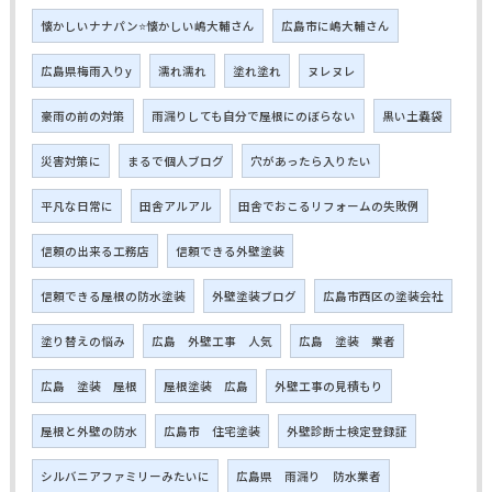
懐かしいナナパン⭐懐かしい嶋大輔さん
広島市に嶋大輔さん
広島県梅雨入りy
濡れ濡れ
塗れ塗れ
ヌレヌレ
豪雨の前の対策
雨漏りしても自分で屋根にのぼらない
黒い土嚢袋
災害対策に
まるで個人ブログ
穴があったら入りたい
平凡な日常に
田舎アルアル
田舎でおこるリフォームの失敗例
信頼の出来る工務店
信頼できる外壁塗装
信頼できる屋根の防水塗装
外壁塗装ブログ
広島市西区の塗装会社
塗り替えの悩み
広島 外壁工事 人気
広島 塗装 業者
広島 塗装 屋根
屋根塗装 広島
外壁工事の見積もり
屋根と外壁の防水
広島市 住宅塗装
外壁診断士検定登録証
シルバニアファミリーみたいに
広島県 雨漏り 防水業者