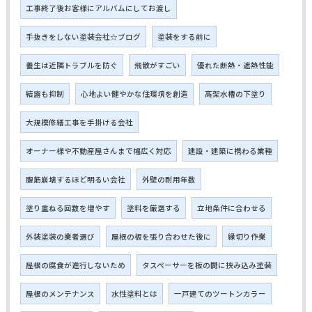
工事終了後お客様にアルバムにしてお渡し
手抜きをしない塗装会社☆ブログ
塗装をする前に
養生は近隣トラブルを防ぐ
飛散がすごい
優れた断熱・遮熱性能
結露も抑制
心地よい健やかな住環境を創造
高架水槽の下塗り
大規模修繕工事を手掛ける会社
オーナー様や不動産屋さんまで幅広く対応
建設・建築に携わる業種
腹筋崩壊するほど明るい会社
外壁の耐用年数
塗り重ねる回数を増やす
塗料を厳選する
立地条件に合わせる
外装塗装の業者選び
屋根の板を張り合わせた後に
縁切り作業
屋根の腐食が進行しないため
タスペーサーを板の間に挟み込み塗装
屋根のメンテナンス
水性塗料とは
一戸建てのツートンカラー