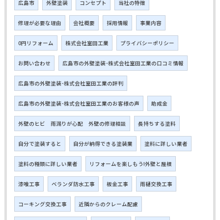
広島市
外壁塗装
コンセプト
当社の特徴
修理が必要な理由
会社概要
採用情報
事業内容
0円リフォーム
株式会社室田工業
プライバシーポリシー
お問い合わせ
広島市の外壁塗装･株式会社室田工業の口コミ情報
広島市の外壁塗装･株式会社室田工業の評判
広島市の外壁塗装･株式会社室田工業のお客様の声
助成金
外壁のヒビ 雨漏りが心配 外壁の修理相談
長持ちする塗料
自分で塗装すると
自分が納得できる塗装業
塗料に詳しい業者
塗料の種類に詳しい業者
リフォームを楽しもう!外壁と屋根
漆喰工事
ベランダ防水工事
板金工事
雨樋交換工事
コーキング交換工事
近隣からのクレーム配慮