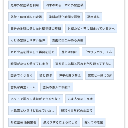
是非外壁塗装を利用
四季のある日本と外壁塗装
外壁・屋根塗料の定着
塗料の硬化時間を調整
夏用塗料
自分の地域に適した外壁塗装の時期
外壁カビ・苔に悩まれている方へ
カビの繁殖しやすい条件
表面に凹凸がある外壁
カビや苔を除去して再発を防ぐ
瓦とは別に
「カワラボウ」くん
時間がたつと錆びてしまう
塗る前には錆と汚れを削り取って平らに
田舎でくつろぐ
猫と遊ぶ
障子の貼り替え
家族と一緒にGW
古民家再生チーム
塗装の素人が挑戦？
ネットで調べて塗装ができるかな？
いま人気の古民家
古民家というけど住んでいたし
昭和４０年代の生活で
外壁塗装 優良業者
黒光りするにょろにょろ
蛇って不思議