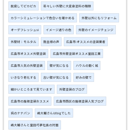
脱皮してピカピカ
若々しい外壁に大変身塗料の種類
カラーシミュレーションで色合いを確かめる
外壁以外にもリフォーム
オーデフレッシュsi
イメージ通りの色
外壁のイメージチェンジ
外壁材：モルタル
施主様の声
広島市:オススメの塗装業者
広島市オススメ外壁塗装
広島市外壁塗装オススメ室田工業
広島市人気の外壁塗装
壁が気になる
ハウルの動く城
いきなり老化する
古い壁が気になる
好みの壁で
細かいところまで見ています
外壁塗装のブログ
広島市の屋根塗装おススメ
広島市西区の屋根塗装人気ブログ
呉のナナパン
嶋大輔さんはbigでした
嶋大輔さんと室田巧夢社長の対面