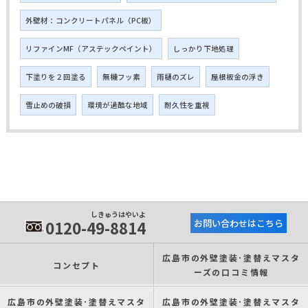
外壁材：コンクリートパネル（PC板）
リファインMF（アステックペイント）
しっかり下地処理
下塗りを２回塗る
無機フッ素
雨樋のズレ
屋根板金の浮き
雪止めの破損
環境が過酷な地域
耐久性を重視
しきゅうはやいよ
0120-49-8814
お問い合わせはこちら
広島市の外壁塗装･塗替えマスタ
コンセプト
ーズの口コミ情報
広島市の外壁塗装･塗替えマスタ
広島市の外壁塗装･塗替えマスタ