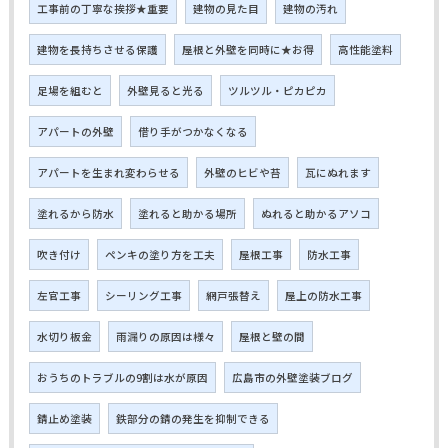
工事前の丁寧な挨拶★重要
建物の見た目
建物の汚れ
建物を長持ちさせる保護
屋根と外壁を同時に★お得
高性能塗料
足場を組むと
外壁見ると光る
ツルツル・ピカピカ
アパートの外壁
借り手がつかなくなる
アパートを生まれ変わらせる
外壁のヒビや苔
瓦にぬれます
塗れるから防水
塗れると助かる場所
ぬれると助かるアソコ
吹き付け
ペンキの塗り方を工夫
屋根工事
防水工事
左官工事
シーリング工事
網戸張替え
屋上の防水工事
水切り板金
雨漏りの原因は様々
屋根と壁の間
おうちのトラブルの9割は水が原因
広島市の外壁塗装ブログ
錆止め塗装
鉄部分の錆の発生を抑制できる