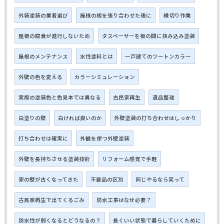
外装塗装の業者選び
屋根の板を張り合わせた後に
縁切り作業
屋根の腐食が進行しないため
タスペーサーを板の間に挟み込み塗装
屋根のメンテナンス
水性塗料とは
一戸建てのツートンカラー
外壁の色を変える
カラーシミュレーション
実際の塗装色と色見本では異なる
古民家再生
遺品整理
白塗りの壁
白ければ良いのか
外壁塗装の打ち合わせはしっかり
打ち合わせは確実に
外観を保つ外壁塗装
外壁を長持ちさせる塗装技術
リフォーム感覚で手軽
家の壁が古くなってきた
不要品の区別
同じやるなら笑って
古民家再生で出てくるごみ
防水工事はなぜ必要？
防水性が弱くなるとどうなるの？
長くいい状態で暮らしていくために