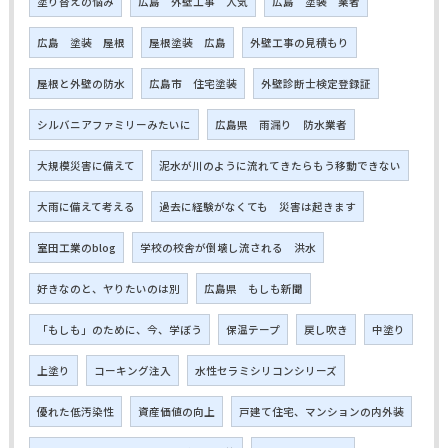
塗り替えの悩み
広島 外壁工事 人気
広島 塗装 業者
広島 塗装 屋根
屋根塗装 広島
外壁工事の見積もり
屋根と外壁の防水
広島市 住宅塗装
外壁診断士検定登録証
シルバニアファミリーみたいに
広島県 雨漏り 防水業者
大規模災害に備えて
泥水が川のように流れてきたらもう移動できない
大雨に備えて考える
過去に経験がなくても 災害は起きます
室田工業のblog
学校の校舎が倒壊し流される 洪水
好きなのと、ヤりたいのは別
広島県 もしも新聞
「もしも」のために、今、学ぼう
保温テープ
戻し吹き
中塗り
上塗り
コーキング注入
水性セラミシリコンシリーズ
優れた低汚染性
資産価値の向上
戸建て住宅、マンションの内外装