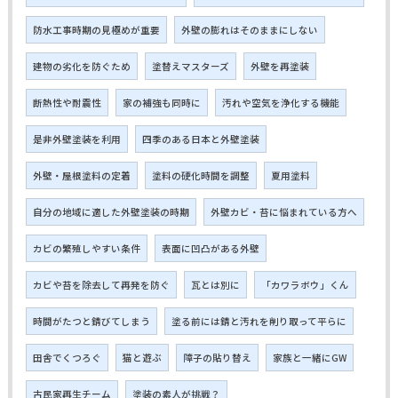
防水工事時期の見極めが重要
外壁の膨れはそのままにしない
建物の劣化を防ぐため
塗替えマスターズ
外壁を再塗装
断熱性や耐震性
家の補強も同時に
汚れや空気を浄化する機能
是非外壁塗装を利用
四季のある日本と外壁塗装
外壁・屋根塗料の定着
塗料の硬化時間を調整
夏用塗料
自分の地域に適した外壁塗装の時期
外壁カビ・苔に悩まれている方へ
カビの繁殖しやすい条件
表面に凹凸がある外壁
カビや苔を除去して再発を防ぐ
瓦とは別に
「カワラボウ」くん
時間がたつと錆びてしまう
塗る前には錆と汚れを削り取って平らに
田舎でくつろぐ
猫と遊ぶ
障子の貼り替え
家族と一緒にGW
古民家再生チーム
塗装の素人が挑戦？