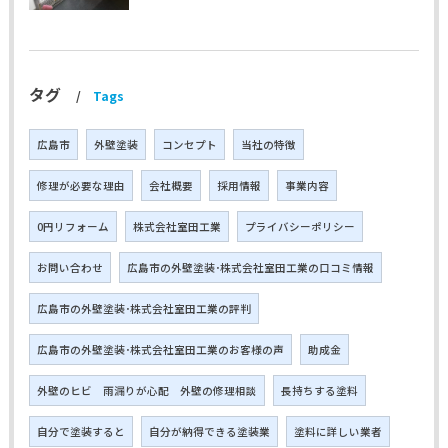
タグ
Tags
広島市
外壁塗装
コンセプト
当社の特徴
修理が必要な理由
会社概要
採用情報
事業内容
0円リフォーム
株式会社室田工業
プライバシーポリシー
お問い合わせ
広島市の外壁塗装･株式会社室田工業の口コミ情報
広島市の外壁塗装･株式会社室田工業の評判
広島市の外壁塗装･株式会社室田工業のお客様の声
助成金
外壁のヒビ 雨漏りが心配 外壁の修理相談
長持ちする塗料
自分で塗装すると
自分が納得できる塗装業
塗料に詳しい業者