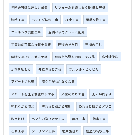
塗料の種類に詳しい業者
リフォームを楽しもう!外壁と屋根
漆喰工事
ベランダ防水工事
板金工事
雨樋交換工事
コーキング交換工事
近隣からのクレーム配慮
工事前の丁寧な挨拶★重要
建物の見た目
建物の汚れ
建物を長持ちさせる保護
屋根と外壁を同時に★お得
高性能塗料
足場を組むと
外壁見ると光る
ツルツル・ピカピカ
アパートの外壁
借り手がつかなくなる
アパートを生まれ変わらせる
外壁のヒビや苔
瓦にぬれます
塗れるから防水
塗れると助かる場所
ぬれると助かるアソコ
吹き付け
ペンキの塗り方を工夫
屋根工事
防水工事
左官工事
シーリング工事
網戸張替え
屋上の防水工事