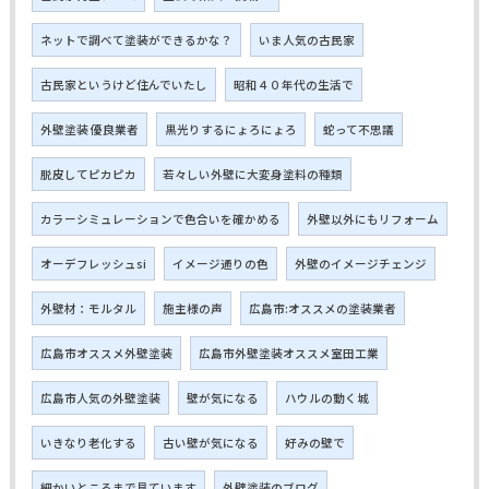
ネットで調べて塗装ができるかな？
いま人気の古民家
古民家というけど住んでいたし
昭和４０年代の生活で
外壁塗装 優良業者
黒光りするにょろにょろ
蛇って不思議
脱皮してピカピカ
若々しい外壁に大変身塗料の種類
カラーシミュレーションで色合いを確かめる
外壁以外にもリフォーム
オーデフレッシュsi
イメージ通りの色
外壁のイメージチェンジ
外壁材：モルタル
施主様の声
広島市:オススメの塗装業者
広島市オススメ外壁塗装
広島市外壁塗装オススメ室田工業
広島市人気の外壁塗装
壁が気になる
ハウルの動く城
いきなり老化する
古い壁が気になる
好みの壁で
細かいところまで見ています
外壁塗装のブログ