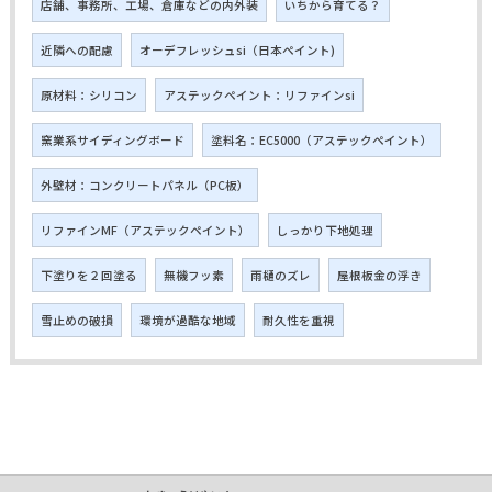
店舗、事務所、工場、倉庫などの内外装
いちから育てる？
近隣への配慮
オーデフレッシュsi（日本ペイント)
原材料：シリコン
アステックペイント：リファインsi
窯業系サイディングボード
塗料名：EC5000（アステックペイント）
外壁材：コンクリートパネル（PC板）
リファインMF（アステックペイント）
しっかり下地処理
下塗りを２回塗る
無機フッ素
雨樋のズレ
屋根板金の浮き
雪止めの破損
環境が過酷な地域
耐久性を重視