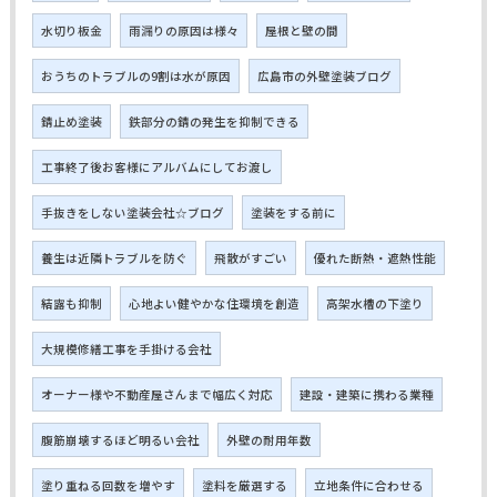
水切り板金
雨漏りの原因は様々
屋根と壁の間
おうちのトラブルの9割は水が原因
広島市の外壁塗装ブログ
錆止め塗装
鉄部分の錆の発生を抑制できる
工事終了後お客様にアルバムにしてお渡し
手抜きをしない塗装会社☆ブログ
塗装をする前に
養生は近隣トラブルを防ぐ
飛散がすごい
優れた断熱・遮熱性能
結露も抑制
心地よい健やかな住環境を創造
高架水槽の下塗り
大規模修繕工事を手掛ける会社
オーナー様や不動産屋さんまで幅広く対応
建設・建築に携わる業種
腹筋崩壊するほど明るい会社
外壁の耐用年数
塗り重ねる回数を増やす
塗料を厳選する
立地条件に合わせる