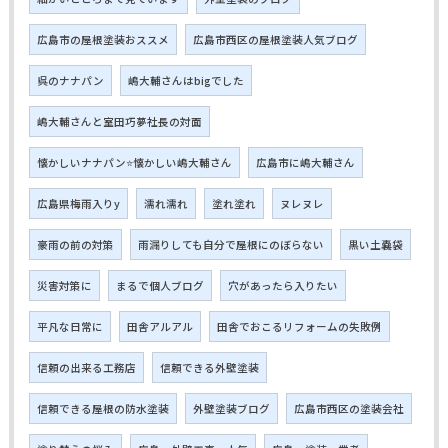
広島市の屋根塗装おススメ
広島市西区の屋根塗装人気ブログ
呉のナナパン
嶋大輔さんはbigでした
嶋大輔さんと室田巧夢社長の対面
懐かしいナナパン⭐懐かしい嶋大輔さん
広島市に嶋大輔さん
広島県梅雨入りy
濡れ濡れ
塗れ塗れ
ヌレヌレ
豪雨の前の対策
雨漏りしても自分で屋根にのぼらない
黒い土嚢袋
災害対策に
まるで個人ブログ
穴があったら入りたい
平凡な日常に
田舎アルアル
田舎でおこるリフォームの失敗例
信頼の出来る工務店
信頼できる外壁塗装
信頼できる屋根の防水塗装
外壁塗装ブログ
広島市西区の塗装会社