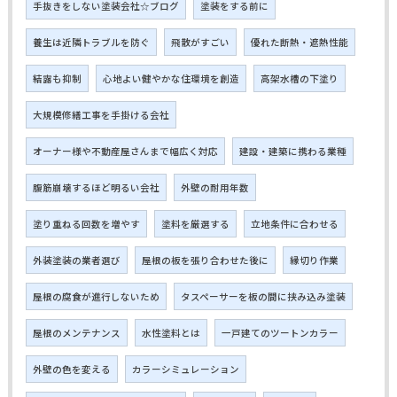
手抜きをしない塗装会社☆ブログ
塗装をする前に
養生は近隣トラブルを防ぐ
飛散がすごい
優れた断熱・遮熱性能
結露も抑制
心地よい健やかな住環境を創造
高架水槽の下塗り
大規模修繕工事を手掛ける会社
オーナー様や不動産屋さんまで幅広く対応
建設・建築に携わる業種
腹筋崩壊するほど明るい会社
外壁の耐用年数
塗り重ねる回数を増やす
塗料を厳選する
立地条件に合わせる
外装塗装の業者選び
屋根の板を張り合わせた後に
縁切り作業
屋根の腐食が進行しないため
タスペーサーを板の間に挟み込み塗装
屋根のメンテナンス
水性塗料とは
一戸建てのツートンカラー
外壁の色を変える
カラーシミュレーション