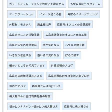
カラーシミュレーションで色合いを確かめる
外壁以外にもリフォーム
オーデフレッシュsi
イメージ通りの色
外壁のイメージチェンジ
外壁材：モルタル
施主様の声
広島市:オススメの塗装業者
広島市オススメ外壁塗装
広島市外壁塗装オススメ室田工業
広島市人気の外壁塗装
壁が気になる
ハウルの動く城
いきなり老化する
古い壁が気になる
好みの壁で
細かいところまで見ています
外壁塗装のブログ
広島市の屋根塗装おススメ
広島市西区の屋根塗装人気ブログ
呉のナナパン
嶋大輔さんはbigでした
嶋大輔さんと室田巧夢社長の対面
懐かしいナナパン⭐懐かしい嶋大輔さん
広島市に嶋大輔さん