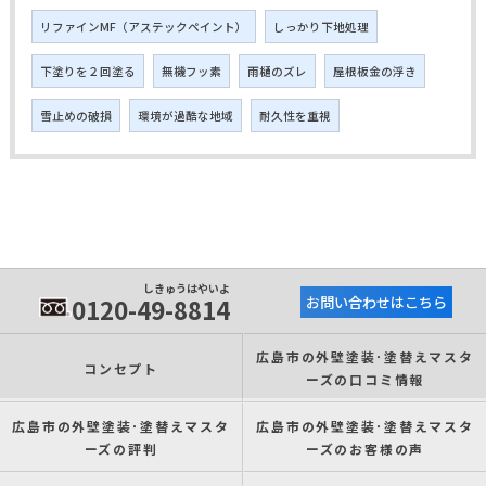
リファインMF（アステックペイント）
しっかり下地処理
下塗りを２回塗る
無機フッ素
雨樋のズレ
屋根板金の浮き
雪止めの破損
環境が過酷な地域
耐久性を重視
しきゅうはやいよ
0120-49-8814
お問い合わせはこちら
広島市の外壁塗装･塗替えマスタ
コンセプト
ーズの口コミ情報
広島市の外壁塗装･塗替えマスタ
広島市の外壁塗装･塗替えマスタ
ーズの評判
ーズのお客様の声