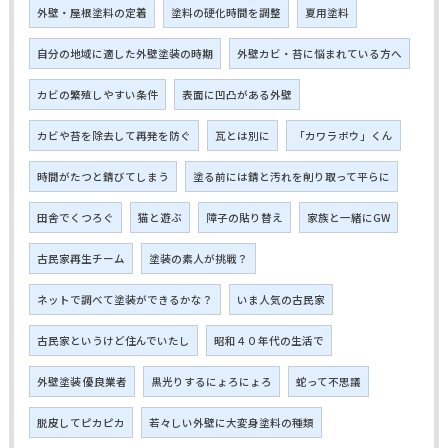
外壁・屋根塗料の定着
塗料の硬化時間を調整
夏用塗料
自分の地域に適した外壁塗装の時期
外壁カビ・苔に悩まれている方へ
カビの繁殖しやすい条件
表面に凹凸がある外壁
カビや苔を除去して再発を防ぐ
瓦とは別に
「カワラボウ」くん
時間がたつと錆びてしまう
塗る前には錆と汚れを削り取って平らに
田舎でくつろぐ
猫と遊ぶ
障子の貼り替え
家族と一緒にGW
古民家再生チーム
塗装の素人が挑戦？
ネットで調べて塗装ができるかな？
いま人気の古民家
古民家というけど住んでいたし
昭和４０年代の生活で
外壁塗装 優良業者
黒光りするにょろにょろ
蛇って不思議
脱皮してピカピカ
若々しい外壁に大変身塗料の種類