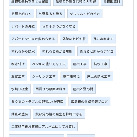
建物を長持ちさせる保護
屋根と外壁を同時に★お得
高性能塗料
足場を組むと
外壁見ると光る
ツルツル・ピカピカ
アパートの外壁
借り手がつかなくなる
アパートを生まれ変わらせる
外壁のヒビや苔
瓦にぬれます
塗れるから防水
塗れると助かる場所
ぬれると助かるアソコ
吹き付け
ペンキの塗り方を工夫
屋根工事
防水工事
左官工事
シーリング工事
網戸張替え
屋上の防水工事
水切り板金
雨漏りの原因は様々
屋根と壁の間
おうちのトラブルの9割は水が原因
広島市の外壁塗装ブログ
錆止め塗装
鉄部分の錆の発生を抑制できる
工事終了後お客様にアルバムにしてお渡し