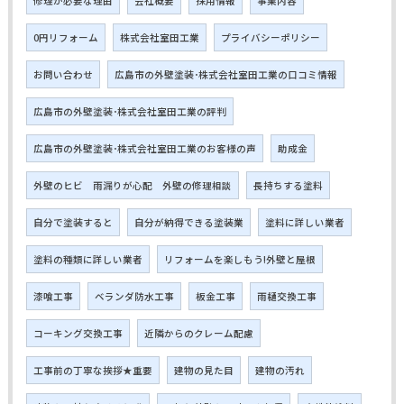
修理が必要な理由
会社概要
採用情報
事業内容
0円リフォーム
株式会社室田工業
プライバシーポリシー
お問い合わせ
広島市の外壁塗装･株式会社室田工業の口コミ情報
広島市の外壁塗装･株式会社室田工業の評判
広島市の外壁塗装･株式会社室田工業のお客様の声
助成金
外壁のヒビ 雨漏りが心配 外壁の修理相談
長持ちする塗料
自分で塗装すると
自分が納得できる塗装業
塗料に詳しい業者
塗料の種類に詳しい業者
リフォームを楽しもう!外壁と屋根
漆喰工事
ベランダ防水工事
板金工事
雨樋交換工事
コーキング交換工事
近隣からのクレーム配慮
工事前の丁寧な挨拶★重要
建物の見た目
建物の汚れ