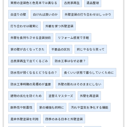
実際の塗装色と色見本では異なる
古民家再生
遺品整理
白塗りの壁
白ければ良いのか
外壁塗装の打ち合わせはしっかり
打ち合わせは確実に
外観を保つ外壁塗装
外壁を長持ちさせる塗装技術
リフォーム感覚で手軽
家の壁が古くなってきた
不要品の区別
同じやるなら笑って
古民家再生で出てくるごみ
防水工事はなぜ必要？
防水性が弱くなるとどうなるの？
長くいい状態で暮らしていくために
防水工事時期の見極めが重要
外壁の膨れはそのままにしない
建物の劣化を防ぐため
塗替えマスターズ
外壁を再塗装
断熱性や耐震性
家の補強も同時に
汚れや空気を浄化する機能
是非外壁塗装を利用
四季のある日本と外壁塗装