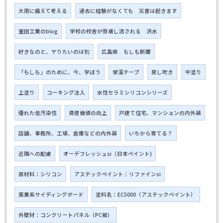
大雨に備えて考える
過去に経験がなくても 災害は起きます
室田工業のblog
学校の校舎が倒壊し流される 洪水
好きなのと、ヤりたいのは別
広島県 もしも新聞
「もしも」のために、今、学ぼう
保温テープ
戻し吹き
中塗り
上塗り
コーキング注入
水性セラミシリコンシリーズ
優れた低汚染性
資産価値の向上
戸建て住宅、マンションの内外装
店舗、事務所、工場、倉庫などの内外装
いちから育てる？
近隣への配慮
オーデフレッシュsi（日本ペイント)
原材料：シリコン
アステックペイント：リファインsi
窯業系サイディングボード
塗料名：EC5000（アステックペイント）
外壁材：コンクリートパネル（PC板）