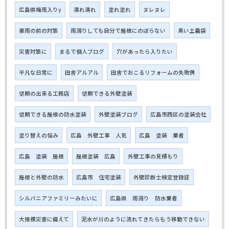
広島県梅雨入りy
濡れ濡れ
塗れ塗れ
ヌレヌレ
豪雨の前の対策
雨漏りしても自分で屋根にのぼらない
黒い土嚢袋
災害対策に
まるで個人ブログ
穴があったら入りたい
平凡な日常に
田舎アルアル
田舎でおこるリフォームの失敗例
信頼の出来る工務店
信頼できる外壁塗装
信頼できる屋根の防水塗装
外壁塗装ブログ
広島市西区の塗装会社
塗り替えの悩み
広島 外壁工事 人気
広島 塗装 業者
広島 塗装 屋根
屋根塗装 広島
外壁工事の見積もり
屋根と外壁の防水
広島市 住宅塗装
外壁診断士検定登録証
シルバニアファミリーみたいに
広島県 雨漏り 防水業者
大規模災害に備えて
泥水が川のように流れてきたらもう移動できない