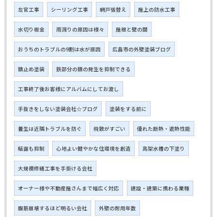
左官工事
シーリング工事
網戸張替え
屋上の防水工事
水切り板金
雨漏りの原因は様々
屋根と壁の間
おうちのトラブルの9割は水が原因
広島市の外壁塗装ブログ
錆止め塗装
鉄部分の錆の発生を抑制できる
工事終了後お客様にアルバムにしてお渡し
手抜きをしない塗装会社☆ブログ
塗装をする前に
養生は近隣トラブルを防ぐ
飛散がすごい
優れた断熱・遮熱性能
結露も抑制
心地よい健やかな住環境を創造
高架水槽の下塗り
大規模修繕工事を手掛ける会社
オーナー様や不動産屋さんまで幅広く対応
建設・建築に携わる業種
腹筋崩壊するほど明るい会社
外壁の耐用年数