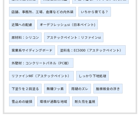
店舗、事務所、工場、倉庫などの内外装
いちから育てる？
近隣への配慮
オーデフレッシュsi（日本ペイント)
原材料：シリコン
アステックペイント：リファインsi
窯業系サイディングボード
塗料名：EC5000（アステックペイント）
外壁材：コンクリートパネル（PC板）
リファインMF（アステックペイント）
しっかり下地処理
下塗りを２回塗る
無機フッ素
雨樋のズレ
屋根板金の浮き
雪止めの破損
環境が過酷な地域
耐久性を重視