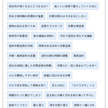
防水性が弱くなるとどうなるの？
長くいい状態で暮らしていくために
防水工事時期の見極めが重要
外壁の膨れはそのままにしない
建物の劣化を防ぐため
塗替えマスターズ
外壁を再塗装
断熱性や耐震性
家の補強も同時に
汚れや空気を浄化する機能
是非外壁塗装を利用
四季のある日本と外壁塗装
外壁・屋根塗料の定着
塗料の硬化時間を調整
夏用塗料
自分の地域に適した外壁塗装の時期
外壁カビ・苔に悩まれている方へ
カビの繁殖しやすい条件
表面に凹凸がある外壁
カビや苔を除去して再発を防ぐ
瓦とは別に
「カワラボウ」くん
時間がたつと錆びてしまう
塗る前には錆と汚れを削り取って平らに
田舎でくつろぐ
猫と遊ぶ
障子の貼り替え
家族と一緒にGW