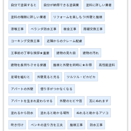
自分で塗装すると
自分が納得できる塗装業
塗料に詳しい業者
塗料の種類に詳しい業者
リフォームを楽しもう!外壁と屋根
漆喰工事
ベランダ防水工事
板金工事
雨樋交換工事
コーキング交換工事
近隣からのクレーム配慮
工事前の丁寧な挨拶★重要
建物の見た目
建物の汚れ
建物を長持ちさせる保護
屋根と外壁を同時に★お得
高性能塗料
足場を組むと
外壁見ると光る
ツルツル・ピカピカ
アパートの外壁
借り手がつかなくなる
アパートを生まれ変わらせる
外壁のヒビや苔
瓦にぬれます
塗れるから防水
塗れると助かる場所
ぬれると助かるアソコ
吹き付け
ペンキの塗り方を工夫
屋根工事
防水工事