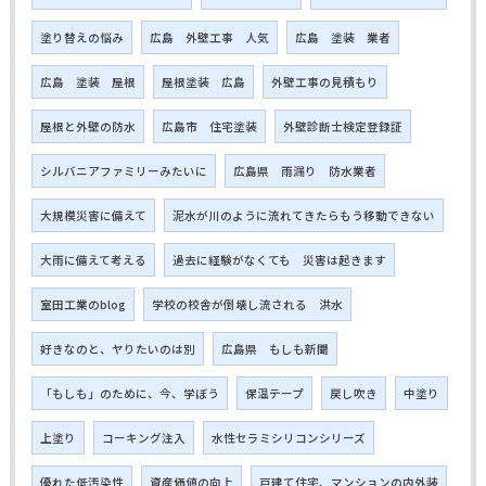
塗り替えの悩み
広島 外壁工事 人気
広島 塗装 業者
広島 塗装 屋根
屋根塗装 広島
外壁工事の見積もり
屋根と外壁の防水
広島市 住宅塗装
外壁診断士検定登録証
シルバニアファミリーみたいに
広島県 雨漏り 防水業者
大規模災害に備えて
泥水が川のように流れてきたらもう移動できない
大雨に備えて考える
過去に経験がなくても 災害は起きます
室田工業のblog
学校の校舎が倒壊し流される 洪水
好きなのと、ヤりたいのは別
広島県 もしも新聞
「もしも」のために、今、学ぼう
保温テープ
戻し吹き
中塗り
上塗り
コーキング注入
水性セラミシリコンシリーズ
優れた低汚染性
資産価値の向上
戸建て住宅、マンションの内外装