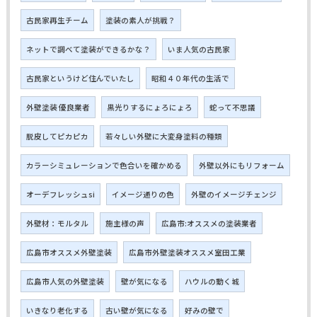
古民家再生チーム
塗装の素人が挑戦？
ネットで調べて塗装ができるかな？
いま人気の古民家
古民家というけど住んでいたし
昭和４０年代の生活で
外壁塗装 優良業者
黒光りするにょろにょろ
蛇って不思議
脱皮してピカピカ
若々しい外壁に大変身塗料の種類
カラーシミュレーションで色合いを確かめる
外壁以外にもリフォーム
オーデフレッシュsi
イメージ通りの色
外壁のイメージチェンジ
外壁材：モルタル
施主様の声
広島市:オススメの塗装業者
広島市オススメ外壁塗装
広島市外壁塗装オススメ室田工業
広島市人気の外壁塗装
壁が気になる
ハウルの動く城
いきなり老化する
古い壁が気になる
好みの壁で