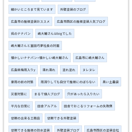
細かいところまで見ています
外壁塗装のブログ
広島市の屋根塗装おススメ
広島市西区の屋根塗装人気ブログ
呉のナナパン
嶋大輔さんはbigでした
嶋大輔さんと室田巧夢社長の対面
懐かしいナナパン⭐懐かしい嶋大輔さん
広島市に嶋大輔さん
広島県梅雨入りy
濡れ濡れ
塗れ塗れ
ヌレヌレ
豪雨の前の対策
雨漏りしても自分で屋根にのぼらない
黒い土嚢袋
災害対策に
まるで個人ブログ
穴があったら入りたい
平凡な日常に
田舎アルアル
田舎でおこるリフォームの失敗例
信頼の出来る工務店
信頼できる外壁塗装
信頼できる屋根の防水塗装
外壁塗装ブログ
広島市西区の塗装会社