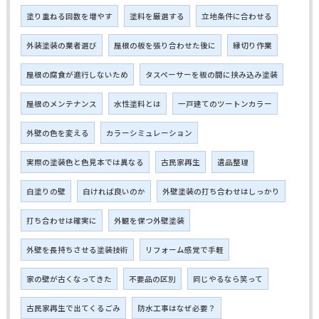
塗り重ねる回数を増やす
塗料を厳選する
立地条件に合わせる
外装塗装の業者選び
屋根の板を張り合わせた後に
縁切り作業
屋根の腐食が進行しないため
タスペーサーを板の間に挟み込み塗装
屋根のメンテナンス
水性塗料とは
一戸建てのツートンカラー
外壁の色を変える
カラーシミュレーション
実際の塗装色と色見本では異なる
古民家再生
遺品整理
白塗りの壁
白ければ良いのか
外壁塗装の打ち合わせはしっかり
打ち合わせは確実に
外観を保つ外壁塗装
外壁を長持ちさせる塗装技術
リフォーム感覚で手軽
家の壁が古くなってきた
不要品の区別
同じやるなら笑って
古民家再生で出てくるごみ
防水工事はなぜ必要？