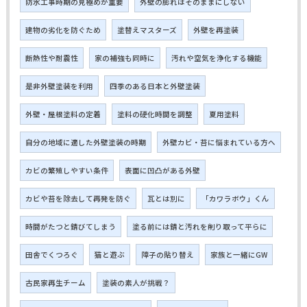
防水工事時期の見極めが重要
外壁の膨れはそのままにしない
建物の劣化を防ぐため
塗替えマスターズ
外壁を再塗装
断熱性や耐震性
家の補強も同時に
汚れや空気を浄化する機能
是非外壁塗装を利用
四季のある日本と外壁塗装
外壁・屋根塗料の定着
塗料の硬化時間を調整
夏用塗料
自分の地域に適した外壁塗装の時期
外壁カビ・苔に悩まれている方へ
カビの繁殖しやすい条件
表面に凹凸がある外壁
カビや苔を除去して再発を防ぐ
瓦とは別に
「カワラボウ」くん
時間がたつと錆びてしまう
塗る前には錆と汚れを削り取って平らに
田舎でくつろぐ
猫と遊ぶ
障子の貼り替え
家族と一緒にGW
古民家再生チーム
塗装の素人が挑戦？