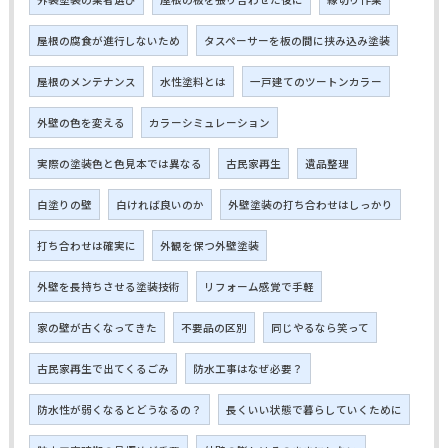
屋根の腐食が進行しないため
タスペーサーを板の間に挟み込み塗装
屋根のメンテナンス
水性塗料とは
一戸建てのツートンカラー
外壁の色を変える
カラーシミュレーション
実際の塗装色と色見本では異なる
古民家再生
遺品整理
白塗りの壁
白ければ良いのか
外壁塗装の打ち合わせはしっかり
打ち合わせは確実に
外観を保つ外壁塗装
外壁を長持ちさせる塗装技術
リフォーム感覚で手軽
家の壁が古くなってきた
不要品の区別
同じやるなら笑って
古民家再生で出てくるごみ
防水工事はなぜ必要？
防水性が弱くなるとどうなるの？
長くいい状態で暮らしていくために