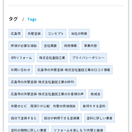
タグ
Tags
広島市
外壁塗装
コンセプト
当社の特徴
修理が必要な理由
会社概要
採用情報
事業内容
0円リフォーム
株式会社室田工業
プライバシーポリシー
お問い合わせ
広島市の外壁塗装･株式会社室田工業の口コミ情報
広島市の外壁塗装･株式会社室田工業の評判
広島市の外壁塗装･株式会社室田工業のお客様の声
助成金
外壁のヒビ 雨漏りが心配 外壁の修理相談
長持ちする塗料
自分で塗装すると
自分が納得できる塗装業
塗料に詳しい業者
塗料の種類に詳しい業者
リフォームを楽しもう!外壁と屋根