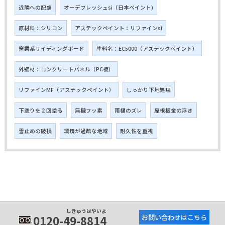
近隣への配慮
オーデフレッシュsi（日本ペイント)
原材料：シリコン
アステックペイント：リファインsi
窯業系サイディングボード
塗料名：EC5000（アステックペイント）
外壁材：コンクリートパネル（PC板）
リファインMF（アステックペイント）
しっかり下地処理
下塗りを２回塗る
無機フッ素
雨樋のズレ
屋根板金の浮き
雪止めの破損
環境が過酷な地域
耐久性を重視
しきゅうはやいよ
0120-49-8814
お問い合わせはこちら