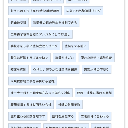
おうちのトラブルの9割は水が原因
広島市の外壁塗装ブログ
錆止め塗装
鉄部分の錆の発生を抑制できる
工事終了後お客様にアルバムにしてお渡し
手抜きをしない塗装会社☆ブログ
塗装をする前に
養生は近隣トラブルを防ぐ
飛散がすごい
優れた断熱・遮熱性能
結露も抑制
心地よい健やかな住環境を創造
高架水槽の下塗り
大規模修繕工事を手掛ける会社
オーナー様や不動産屋さんまで幅広く対応
建設・建築に携わる業種
腹筋崩壊するほど明るい会社
外壁の耐用年数
塗り重ねる回数を増やす
塗料を厳選する
立地条件に合わせる
外装塗装の業者選び
屋根の板を張り合わせた後に
縁切り作業