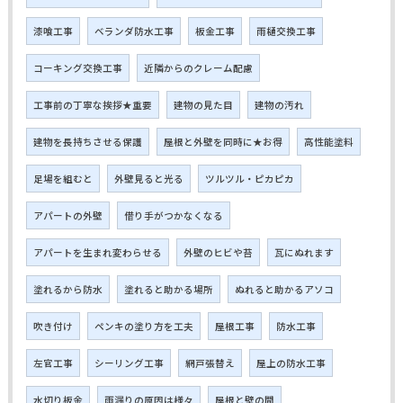
漆喰工事
ベランダ防水工事
板金工事
雨樋交換工事
コーキング交換工事
近隣からのクレーム配慮
工事前の丁寧な挨拶★重要
建物の見た目
建物の汚れ
建物を長持ちさせる保護
屋根と外壁を同時に★お得
高性能塗料
足場を組むと
外壁見ると光る
ツルツル・ピカピカ
アパートの外壁
借り手がつかなくなる
アパートを生まれ変わらせる
外壁のヒビや苔
瓦にぬれます
塗れるから防水
塗れると助かる場所
ぬれると助かるアソコ
吹き付け
ペンキの塗り方を工夫
屋根工事
防水工事
左官工事
シーリング工事
網戸張替え
屋上の防水工事
水切り板金
雨漏りの原因は様々
屋根と壁の間