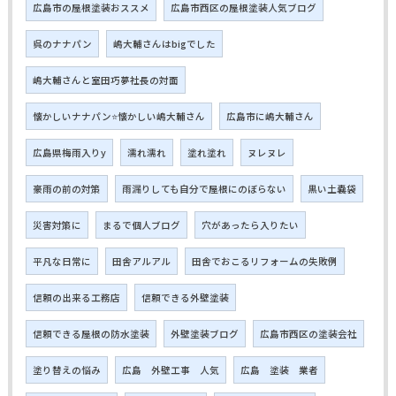
広島市の屋根塗装おススメ
広島市西区の屋根塗装人気ブログ
呉のナナパン
嶋大輔さんはbigでした
嶋大輔さんと室田巧夢社長の対面
懐かしいナナパン⭐懐かしい嶋大輔さん
広島市に嶋大輔さん
広島県梅雨入りy
濡れ濡れ
塗れ塗れ
ヌレヌレ
豪雨の前の対策
雨漏りしても自分で屋根にのぼらない
黒い土嚢袋
災害対策に
まるで個人ブログ
穴があったら入りたい
平凡な日常に
田舎アルアル
田舎でおこるリフォームの失敗例
信頼の出来る工務店
信頼できる外壁塗装
信頼できる屋根の防水塗装
外壁塗装ブログ
広島市西区の塗装会社
塗り替えの悩み
広島 外壁工事 人気
広島 塗装 業者