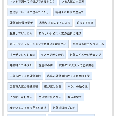
ネットで調べて塗装ができるかな？
いま人気の古民家
古民家というけど住んでいたし
昭和４０年代の生活で
外壁塗装 優良業者
黒光りするにょろにょろ
蛇って不思議
脱皮してピカピカ
若々しい外壁に大変身塗料の種類
カラーシミュレーションで色合いを確かめる
外壁以外にもリフォーム
オーデフレッシュsi
イメージ通りの色
外壁のイメージチェンジ
外壁材：モルタル
施主様の声
広島市:オススメの塗装業者
広島市オススメ外壁塗装
広島市外壁塗装オススメ室田工業
広島市人気の外壁塗装
壁が気になる
ハウルの動く城
いきなり老化する
古い壁が気になる
好みの壁で
細かいところまで見ています
外壁塗装のブログ