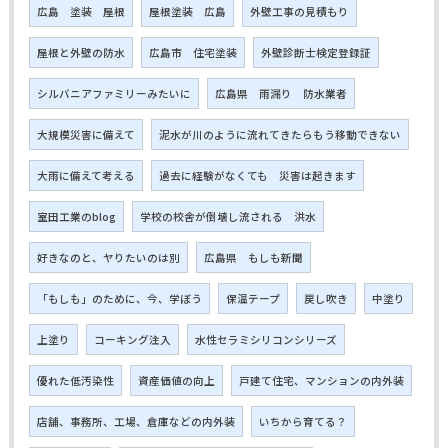
広島 塗装 屋根
屋根塗装 広島
外壁工事の見積もり
屋根と外壁の防水
広島市 住宅塗装
外壁診断士検定登録証
シルバニアファミリーみたいに
広島県 雨漏り 防水業者
大規模災害に備えて
泥水が川のように流れてきたらもう移動できない
大雨に備えて考える
過去に経験がなくても 災害は起きます
室田工業のblog
学校の校舎が倒壊し流される 洪水
好きなのと、ヤりたいのは別
広島県 もしも新聞
「もしも」のために、今、学ぼう
保温テープ
戻し吹き
中塗り
上塗り
コーキング注入
水性セラミシリコンシリーズ
優れた低汚染性
資産価値の向上
戸建て住宅、マンションの内外装
店舗、事務所、工場、倉庫などの内外装
いちから育てる？