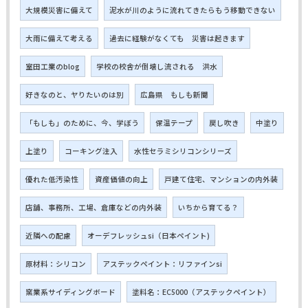
大規模災害に備えて
泥水が川のように流れてきたらもう移動できない
大雨に備えて考える
過去に経験がなくても 災害は起きます
室田工業のblog
学校の校舎が倒壊し流される 洪水
好きなのと、ヤりたいのは別
広島県 もしも新聞
「もしも」のために、今、学ぼう
保温テープ
戻し吹き
中塗り
上塗り
コーキング注入
水性セラミシリコンシリーズ
優れた低汚染性
資産価値の向上
戸建て住宅、マンションの内外装
店舗、事務所、工場、倉庫などの内外装
いちから育てる？
近隣への配慮
オーデフレッシュsi（日本ペイント)
原材料：シリコン
アステックペイント：リファインsi
窯業系サイディングボード
塗料名：EC5000（アステックペイント）