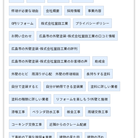
修理が必要な理由
会社概要
採用情報
事業内容
0円リフォーム
株式会社室田工業
プライバシーポリシー
お問い合わせ
広島市の外壁塗装･株式会社室田工業の口コミ情報
広島市の外壁塗装･株式会社室田工業の評判
広島市の外壁塗装･株式会社室田工業のお客様の声
助成金
外壁のヒビ 雨漏りが心配 外壁の修理相談
長持ちする塗料
自分で塗装すると
自分が納得できる塗装業
塗料に詳しい業者
塗料の種類に詳しい業者
リフォームを楽しもう!外壁と屋根
漆喰工事
ベランダ防水工事
板金工事
雨樋交換工事
コーキング交換工事
近隣からのクレーム配慮
工事前の丁寧な挨拶★重要
建物の見た目
建物の汚れ