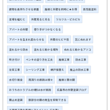
建物を長持ちさせる保護
屋根と外壁を同時に★お得
高性能塗料
足場を組むと
外壁見ると光る
ツルツル・ピカピカ
アパートの外壁
借り手がつかなくなる
アパートを生まれ変わらせる
外壁のヒビや苔
瓦にぬれます
塗れるから防水
塗れると助かる場所
ぬれると助かるアソコ
吹き付け
ペンキの塗り方を工夫
屋根工事
防水工事
左官工事
シーリング工事
網戸張替え
屋上の防水工事
水切り板金
雨漏りの原因は様々
屋根と壁の間
おうちのトラブルの9割は水が原因
広島市の外壁塗装ブログ
錆止め塗装
鉄部分の錆の発生を抑制できる
工事終了後お客様にアルバムにしてお渡し