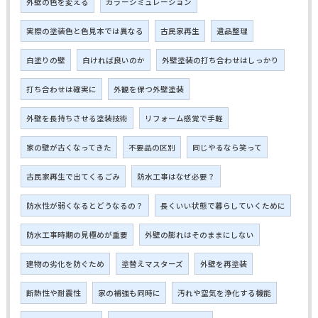
外壁の色を変える
カラーシミュレーション
実際の塗装色と色見本では異なる
古民家再生
遺品整理
白塗りの壁
白ければ良いのか
外壁塗装の打ち合わせはしっかり
打ち合わせは確実に
外観を保つ外壁塗装
外壁を長持ちさせる塗装技術
リフォーム感覚で手軽
家の壁が古くなってきた
不要品の区別
同じやるなら笑って
古民家再生で出てくるごみ
防水工事はなぜ必要？
防水性が弱くなるとどうなるの？
長くいい状態で暮らしていくために
防水工事時期の見極めが重要
外壁の膨れはそのままにしない
建物の劣化を防ぐため
塗替えマスターズ
外壁を再塗装
断熱性や耐震性
家の補強も同時に
汚れや空気を浄化する機能