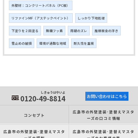
外壁材：コンクリートパネル（PC板）
リファインMF（アステックペイント）
しっかり下地処理
下塗りを２回塗る
無機フッ素
雨樋のズレ
屋根板金の浮き
雪止めの破損
環境が過酷な地域
耐久性を重視
しきゅうはやいよ
0120-49-8814
お問い合わせはこちら
広島市の外壁塗装･塗替えマスタ
コンセプト
ーズの口コミ情報
広島市の外壁塗装･塗替えマスタ
広島市の外壁塗装･塗替えマスタ
ーズの評判
ーズのお客様の声