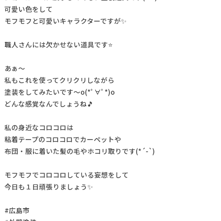
可愛い色をして
モフモフと可愛いキャラクターですが✨
職人さんには欠かせない道具です⭐
あぁ～
私もこれを使ってクリクリしながら
塗装をしてみたいです～o(*ﾟ∀ﾟ*)o
どんな感覚なんでしょうね🎵
私の身近なコロコロは
粘着テープのコロコロでカーペットや
布団・服に着いた髪の毛やホコリ取りです(*´-`)
モフモフでコロコロしている妄想をして
今日も１日頑張りましょう✨
#広島市