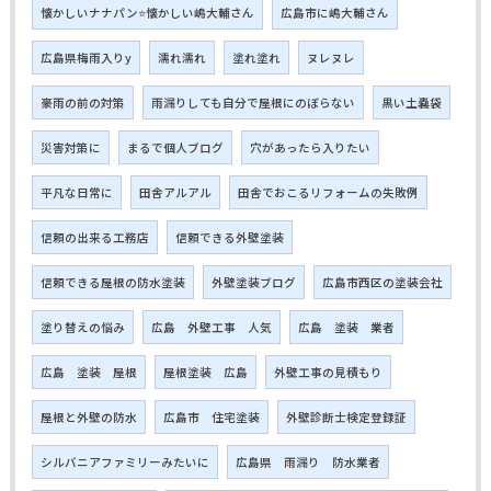
懐かしいナナパン⭐懐かしい嶋大輔さん
広島市に嶋大輔さん
広島県梅雨入りy
濡れ濡れ
塗れ塗れ
ヌレヌレ
豪雨の前の対策
雨漏りしても自分で屋根にのぼらない
黒い土嚢袋
災害対策に
まるで個人ブログ
穴があったら入りたい
平凡な日常に
田舎アルアル
田舎でおこるリフォームの失敗例
信頼の出来る工務店
信頼できる外壁塗装
信頼できる屋根の防水塗装
外壁塗装ブログ
広島市西区の塗装会社
塗り替えの悩み
広島 外壁工事 人気
広島 塗装 業者
広島 塗装 屋根
屋根塗装 広島
外壁工事の見積もり
屋根と外壁の防水
広島市 住宅塗装
外壁診断士検定登録証
シルバニアファミリーみたいに
広島県 雨漏り 防水業者