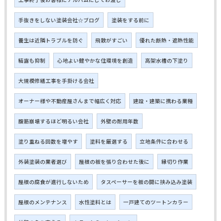
手抜きをしない塗装会社☆ブログ
塗装をする前に
養生は近隣トラブルを防ぐ
飛散がすごい
優れた断熱・遮熱性能
結露も抑制
心地よい健やかな住環境を創造
高架水槽の下塗り
大規模修繕工事を手掛ける会社
オーナー様や不動産屋さんまで幅広く対応
建設・建築に携わる業種
腹筋崩壊するほど明るい会社
外壁の耐用年数
塗り重ねる回数を増やす
塗料を厳選する
立地条件に合わせる
外装塗装の業者選び
屋根の板を張り合わせた後に
縁切り作業
屋根の腐食が進行しないため
タスペーサーを板の間に挟み込み塗装
屋根のメンテナンス
水性塗料とは
一戸建てのツートンカラー