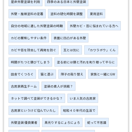
是非外壁塗装を利用
四季のある日本と外壁塗装
外壁・屋根塗料の定着
塗料の硬化時間を調整
夏用塗料
自分の地域に適した外壁塗装の時期
外壁カビ・苔に悩まれている方へ
カビの繁殖しやすい条件
表面に凹凸がある外壁
カビや苔を除去して再発を防ぐ
瓦とは別に
「カワラボウ」くん
時間がたつと錆びてしまう
塗る前には錆と汚れを削り取って平らに
田舎でくつろぐ
猫と遊ぶ
障子の貼り替え
家族と一緒にGW
古民家再生チーム
塗装の素人が挑戦？
ネットで調べて塗装ができるかな？
いま人気の古民家
古民家というけど住んでいたし
昭和４０年代の生活で
外壁塗装 優良業者
黒光りするにょろにょろ
蛇って不思議