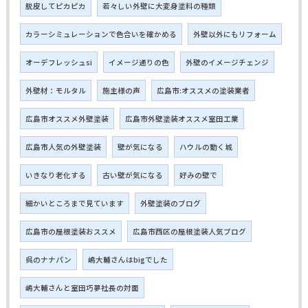
脱皮してピカピカ
若々しい外壁に大変身塗料の種類
カラーシミュレーションで色合いを確かめる
外壁以外にもリフォーム
オーデフレッシュsi
イメージ通りの色
外壁のイメージチェンジ
外壁材：モルタル
施主様の声
広島市:オススメの塗装業者
広島市オススメ外壁塗装
広島市外壁塗装オススメ室田工業
広島市人気の外壁塗装
壁が気になる
ハウルの動く城
いきなり老化する
古い壁が気になる
好みの壁で
細かいところまで見ています
外壁塗装のブログ
広島市の屋根塗装おススメ
広島市西区の屋根塗装人気ブログ
呉のナナパン
嶋大輔さんはbigでした
嶋大輔さんと室田巧夢社長の対面