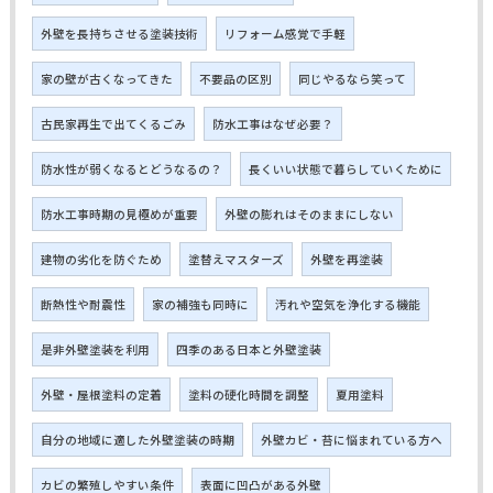
外壁を長持ちさせる塗装技術
リフォーム感覚で手軽
家の壁が古くなってきた
不要品の区別
同じやるなら笑って
古民家再生で出てくるごみ
防水工事はなぜ必要？
防水性が弱くなるとどうなるの？
長くいい状態で暮らしていくために
防水工事時期の見極めが重要
外壁の膨れはそのままにしない
建物の劣化を防ぐため
塗替えマスターズ
外壁を再塗装
断熱性や耐震性
家の補強も同時に
汚れや空気を浄化する機能
是非外壁塗装を利用
四季のある日本と外壁塗装
外壁・屋根塗料の定着
塗料の硬化時間を調整
夏用塗料
自分の地域に適した外壁塗装の時期
外壁カビ・苔に悩まれている方へ
カビの繁殖しやすい条件
表面に凹凸がある外壁