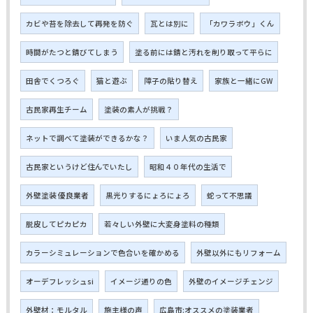
カビや苔を除去して再発を防ぐ
瓦とは別に
「カワラボウ」くん
時間がたつと錆びてしまう
塗る前には錆と汚れを削り取って平らに
田舎でくつろぐ
猫と遊ぶ
障子の貼り替え
家族と一緒にGW
古民家再生チーム
塗装の素人が挑戦？
ネットで調べて塗装ができるかな？
いま人気の古民家
古民家というけど住んでいたし
昭和４０年代の生活で
外壁塗装 優良業者
黒光りするにょろにょろ
蛇って不思議
脱皮してピカピカ
若々しい外壁に大変身塗料の種類
カラーシミュレーションで色合いを確かめる
外壁以外にもリフォーム
オーデフレッシュsi
イメージ通りの色
外壁のイメージチェンジ
外壁材：モルタル
施主様の声
広島市:オススメの塗装業者