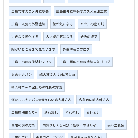
広島市オススメ外壁塗装
広島市外壁塗装オススメ室田工業
広島市人気の外壁塗装
壁が気になる
ハウルの動く城
いきなり老化する
古い壁が気になる
好みの壁で
細かいところまで見ています
外壁塗装のブログ
広島市の屋根塗装おススメ
広島市西区の屋根塗装人気ブログ
呉のナナパン
嶋大輔さんはbigでした
嶋大輔さんと室田巧夢社長の対面
懐かしいナナパン⭐懐かしい嶋大輔さん
広島市に嶋大輔さん
広島県梅雨入りy
濡れ濡れ
塗れ塗れ
ヌレヌレ
豪雨の前の対策
雨漏りしても自分で屋根にのぼらない
黒い土嚢袋
災害対策に
まるで個人ブログ
穴があったら入りたい