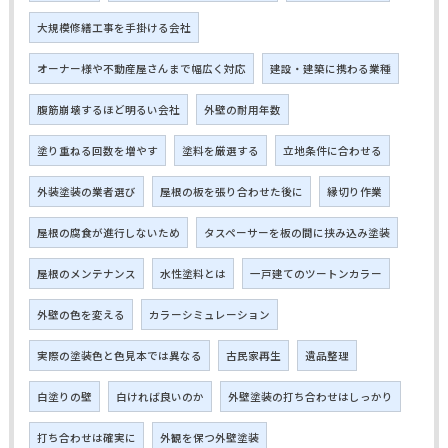
大規模修繕工事を手掛ける会社
オーナー様や不動産屋さんまで幅広く対応
建設・建築に携わる業種
腹筋崩壊するほど明るい会社
外壁の耐用年数
塗り重ねる回数を増やす
塗料を厳選する
立地条件に合わせる
外装塗装の業者選び
屋根の板を張り合わせた後に
縁切り作業
屋根の腐食が進行しないため
タスペーサーを板の間に挟み込み塗装
屋根のメンテナンス
水性塗料とは
一戸建てのツートンカラー
外壁の色を変える
カラーシミュレーション
実際の塗装色と色見本では異なる
古民家再生
遺品整理
白塗りの壁
白ければ良いのか
外壁塗装の打ち合わせはしっかり
打ち合わせは確実に
外観を保つ外壁塗装