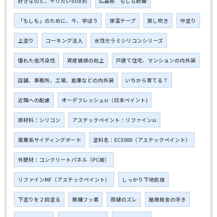
好きなのと、ヤりたいのは別
広島県 もしも新聞
「もしも」のために、今、学ぼう
保温テープ
戻し吹き
中塗り
上塗り
コーキング注入
水性セラミシリコンシリーズ
優れた低汚染性
資産価値の向上
戸建て住宅、マンションの内外装
店舗、事務所、工場、倉庫などの内外装
いちから育てる？
近隣への配慮
オーデフレッシュsi（日本ペイント)
原材料：シリコン
アステックペイント：リファインsi
窯業系サイディングボード
塗料名：EC5000（アステックペイント）
外壁材：コンクリートパネル（PC板）
リファインMF（アステックペイント）
しっかり下地処理
下塗りを２回塗る
無機フッ素
雨樋のズレ
屋根板金の浮き