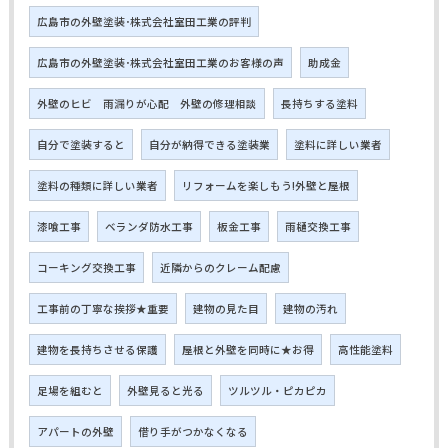
広島市の外壁塗装･株式会社室田工業の評判
広島市の外壁塗装･株式会社室田工業のお客様の声
助成金
外壁のヒビ 雨漏りが心配 外壁の修理相談
長持ちする塗料
自分で塗装すると
自分が納得できる塗装業
塗料に詳しい業者
塗料の種類に詳しい業者
リフォームを楽しもう!外壁と屋根
漆喰工事
ベランダ防水工事
板金工事
雨樋交換工事
コーキング交換工事
近隣からのクレーム配慮
工事前の丁寧な挨拶★重要
建物の見た目
建物の汚れ
建物を長持ちさせる保護
屋根と外壁を同時に★お得
高性能塗料
足場を組むと
外壁見ると光る
ツルツル・ピカピカ
アパートの外壁
借り手がつかなくなる