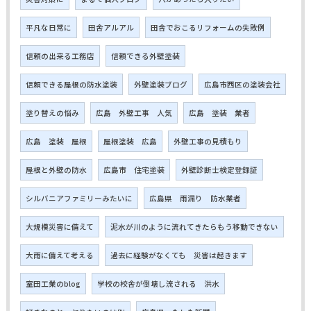
平凡な日常に
田舎アルアル
田舎でおこるリフォームの失敗例
信頼の出来る工務店
信頼できる外壁塗装
信頼できる屋根の防水塗装
外壁塗装ブログ
広島市西区の塗装会社
塗り替えの悩み
広島 外壁工事 人気
広島 塗装 業者
広島 塗装 屋根
屋根塗装 広島
外壁工事の見積もり
屋根と外壁の防水
広島市 住宅塗装
外壁診断士検定登録証
シルバニアファミリーみたいに
広島県 雨漏り 防水業者
大規模災害に備えて
泥水が川のように流れてきたらもう移動できない
大雨に備えて考える
過去に経験がなくても 災害は起きます
室田工業のblog
学校の校舎が倒壊し流される 洪水