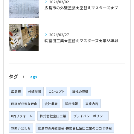
2024/03/02
広島市の外壁塗装★塗替えマスターズ★ブログ「初めて家を手入れするのに」
2024/02/27
㈱室田工業★塗替えマスターズ★築35年以上のお宅の施工事例
タグ
Tags
広島市
外壁塗装
コンセプト
当社の特徴
修理が必要な理由
会社概要
採用情報
事業内容
0円リフォーム
株式会社室田工業
プライバシーポリシー
お問い合わせ
広島市の外壁塗装･株式会社室田工業の口コミ情報