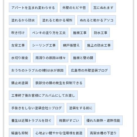
アパートを生まれ変わらせる
外壁のヒビや苔
瓦にぬれます
塗れるから防水
塗れると助かる場所
ぬれると助かるアソコ
吹き付け
ペンキの塗り方を工夫
屋根工事
防水工事
左官工事
シーリング工事
網戸張替え
屋上の防水工事
水切り板金
雨漏りの原因は様々
屋根と壁の間
おうちのトラブルの9割は水が原因
広島市の外壁塗装ブログ
錆止め塗装
鉄部分の錆の発生を抑制できる
工事終了後お客様にアルバムにしてお渡し
手抜きをしない塗装会社☆ブログ
塗装をする前に
養生は近隣トラブルを防ぐ
飛散がすごい
優れた断熱・遮熱性能
結露も抑制
心地よい健やかな住環境を創造
高架水槽の下塗り