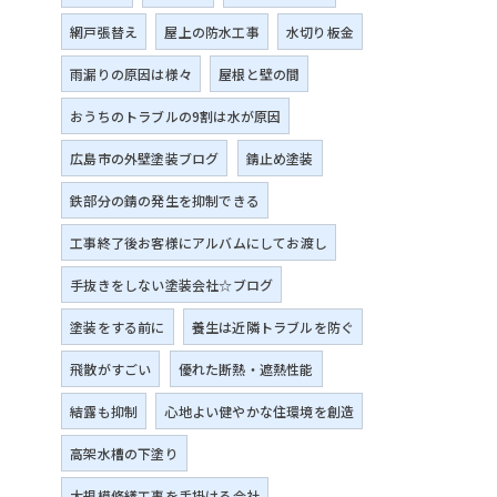
網戸張替え
屋上の防水工事
水切り板金
雨漏りの原因は様々
屋根と壁の間
おうちのトラブルの9割は水が原因
広島市の外壁塗装ブログ
錆止め塗装
鉄部分の錆の発生を抑制できる
工事終了後お客様にアルバムにしてお渡し
手抜きをしない塗装会社☆ブログ
塗装をする前に
養生は近隣トラブルを防ぐ
飛散がすごい
優れた断熱・遮熱性能
結露も抑制
心地よい健やかな住環境を創造
高架水槽の下塗り
大規模修繕工事を手掛ける会社