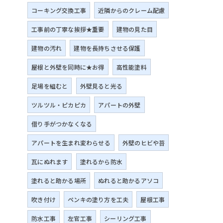
コーキング交換工事
近隣からのクレーム配慮
工事前の丁寧な挨拶★重要
建物の見た目
建物の汚れ
建物を長持ちさせる保護
屋根と外壁を同時に★お得
高性能塗料
足場を組むと
外壁見ると光る
ツルツル・ピカピカ
アパートの外壁
借り手がつかなくなる
アパートを生まれ変わらせる
外壁のヒビや苔
瓦にぬれます
塗れるから防水
塗れると助かる場所
ぬれると助かるアソコ
吹き付け
ペンキの塗り方を工夫
屋根工事
防水工事
左官工事
シーリング工事