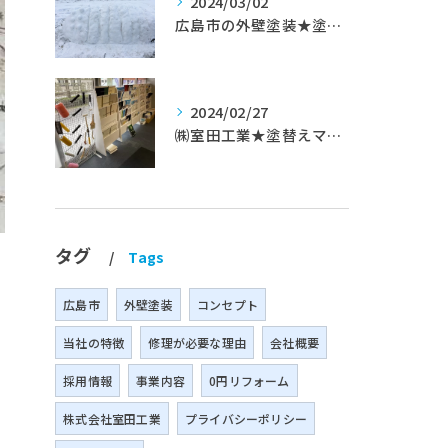
2024/03/02
広島市の外壁塗装★塗替えマスターズ★ブログ「初めて家を手入れするのに」
2024/02/27
㈱室田工業★塗替えマスターズ★築35年以上のお宅の施工事例
タグ
Tags
広島市
外壁塗装
コンセプト
当社の特徴
修理が必要な理由
会社概要
採用情報
事業内容
0円リフォーム
株式会社室田工業
プライバシーポリシー