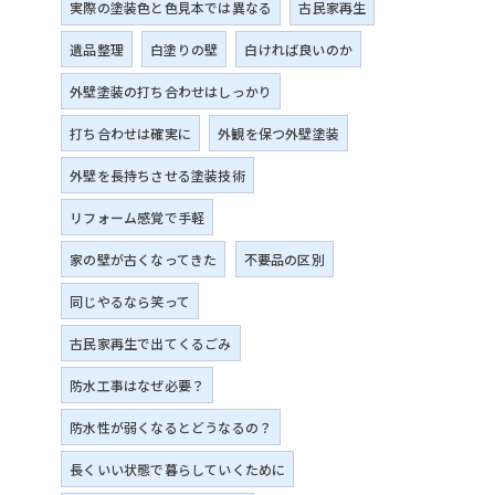
実際の塗装色と色見本では異なる
古民家再生
遺品整理
白塗りの壁
白ければ良いのか
外壁塗装の打ち合わせはしっかり
打ち合わせは確実に
外観を保つ外壁塗装
外壁を長持ちさせる塗装技術
リフォーム感覚で手軽
家の壁が古くなってきた
不要品の区別
同じやるなら笑って
古民家再生で出てくるごみ
防水工事はなぜ必要？
防水性が弱くなるとどうなるの？
長くいい状態で暮らしていくために