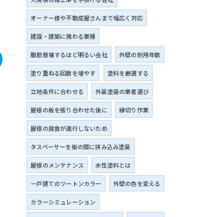
オーナー様や不動産屋さんまで幅広く対応
建設・建築に携わる業種
腹筋崩壊するほど明るい会社
外壁の耐用年数
塗り重ねる回数を増やす
塗料を厳選する
立地条件に合わせる
外装塗装の業者選び
屋根の板を張り合わせた後に
縁切り作業
屋根の腐食が進行しないため
タスペーサーを板の間に挟み込み塗装
屋根のメンテナンス
水性塗料とは
一戸建てのツートンカラー
外壁の色を変える
カラーシミュレーション