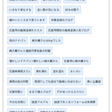
いきなり老化する
古い壁が気になる
好みの壁で
細かいところまで見ています
外壁塗装のブログ
広島市の屋根塗装おススメ
広島市西区の屋根塗装人気ブログ
呉のナナパン
嶋大輔さんはbigでした
嶋大輔さんと室田巧夢社長の対面
懐かしいナナパン⭐懐かしい嶋大輔さん
広島市に嶋大輔さん
広島県梅雨入りy
濡れ濡れ
塗れ塗れ
ヌレヌレ
豪雨の前の対策
雨漏りしても自分で屋根にのぼらない
黒い土嚢袋
災害対策に
まるで個人ブログ
穴があったら入りたい
平凡な日常に
田舎アルアル
田舎でおこるリフォームの失敗例