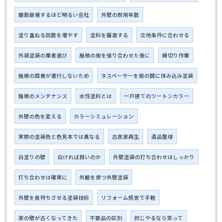
腹筋崩壊するほど明るい会社
外壁の耐用年数
塗り重ねる回数を増やす
塗料を厳選する
立地条件に合わせる
外装塗装の業者選び
屋根の板を張り合わせた後に
縁切り作業
屋根の腐食が進行しないため
タスペーサーを板の間に挟み込み塗装
屋根のメンテナンス
水性塗料とは
一戸建てのツートンカラー
外壁の色を変える
カラーシミュレーション
実際の塗装色と色見本では異なる
古民家再生
遺品整理
白塗りの壁
白ければ良いのか
外壁塗装の打ち合わせはしっかり
打ち合わせは確実に
外観を保つ外壁塗装
外壁を長持ちさせる塗装技術
リフォーム感覚で手軽
家の壁が古くなってきた
不要品の区別
同じやるなら笑って