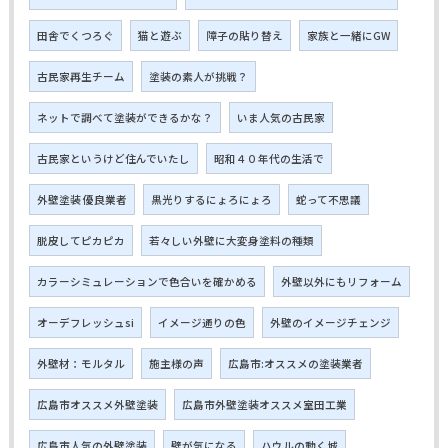
田舎でくつろぐ
猫と遊ぶ
障子の貼り替え
家族と一緒にGW
古民家再生チーム
塗装の素人が挑戦？
ネットで調べて塗装ができるかな？
いま人気の古民家
古民家というけど住んでいたし
昭和４０年代の生活で
外壁塗装 優良業者
黒光りするにょろにょろ
蛇って不思議
脱皮してピカピカ
若々しい外壁に大変身塗料の種類
カラーシミュレーションで色合いを確かめる
外壁以外にもリフォーム
オーデフレッシュsi
イメージ通りの色
外壁のイメージチェンジ
外壁材：モルタル
施主様の声
広島市:オススメの塗装業者
広島市オススメ外壁塗装
広島市外壁塗装オススメ室田工業
広島市人気の外壁塗装
壁が気になる
ハウルの動く城