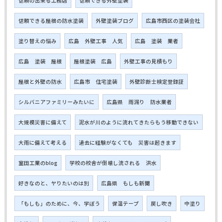
信頼の出来る工務店
信頼できる外壁塗装
信頼できる屋根の防水塗装
外壁塗装ブログ
広島市西区の塗装会社
塗り替えの悩み
広島 外壁工事 人気
広島 塗装 業者
広島 塗装 屋根
屋根塗装 広島
外壁工事の見積もり
屋根と外壁の防水
広島市 住宅塗装
外壁診断士検定登録証
シルバニアファミリーみたいに
広島県 雨漏り 防水業者
大規模災害に備えて
泥水が川のように流れてきたらもう移動できない
大雨に備えて考える
過去に経験がなくても 災害は起きます
室田工業のblog
学校の校舎が倒壊し流される 洪水
好きなのと、ヤりたいのは別
広島県 もしも新聞
「もしも」のために、今、学ぼう
保温テープ
戻し吹き
中塗り