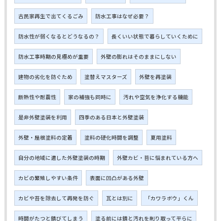
古民家再生で出てくるごみ
防水工事はなぜ必要？
防水性が弱くなるとどうなるの？
長くいい状態で暮らしていくために
防水工事時期の見極めが重要
外壁の膨れはそのままにしない
建物の劣化を防ぐため
塗替えマスターズ
外壁を再塗装
断熱性や耐震性
家の補強も同時に
汚れや空気を浄化する機能
是非外壁塗装を利用
四季のある日本と外壁塗装
外壁・屋根塗料の定着
塗料の硬化時間を調整
夏用塗料
自分の地域に適した外壁塗装の時期
外壁カビ・苔に悩まれている方へ
カビの繁殖しやすい条件
表面に凹凸がある外壁
カビや苔を除去して再発を防ぐ
瓦とは別に
「カワラボウ」くん
時間がたつと錆びてしまう
塗る前には錆と汚れを削り取って平らに