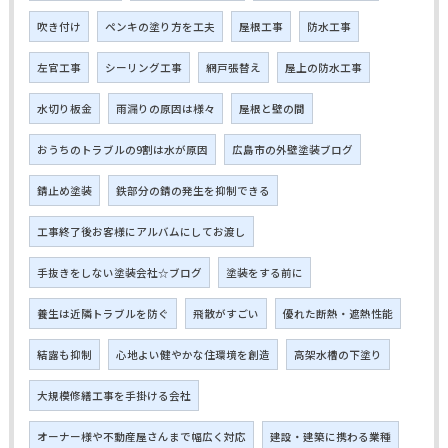
吹き付け
ペンキの塗り方を工夫
屋根工事
防水工事
左官工事
シーリング工事
網戸張替え
屋上の防水工事
水切り板金
雨漏りの原因は様々
屋根と壁の間
おうちのトラブルの9割は水が原因
広島市の外壁塗装ブログ
錆止め塗装
鉄部分の錆の発生を抑制できる
工事終了後お客様にアルバムにしてお渡し
手抜きをしない塗装会社☆ブログ
塗装をする前に
養生は近隣トラブルを防ぐ
飛散がすごい
優れた断熱・遮熱性能
結露も抑制
心地よい健やかな住環境を創造
高架水槽の下塗り
大規模修繕工事を手掛ける会社
オーナー様や不動産屋さんまで幅広く対応
建設・建築に携わる業種