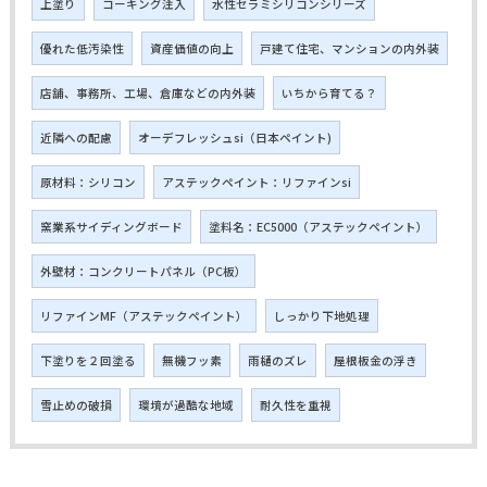
上塗り
コーキング注入
水性セラミシリコンシリーズ
優れた低汚染性
資産価値の向上
戸建て住宅、マンションの内外装
店舗、事務所、工場、倉庫などの内外装
いちから育てる？
近隣への配慮
オーデフレッシュsi（日本ペイント)
原材料：シリコン
アステックペイント：リファインsi
窯業系サイディングボード
塗料名：EC5000（アステックペイント）
外壁材：コンクリートパネル（PC板）
リファインMF（アステックペイント）
しっかり下地処理
下塗りを２回塗る
無機フッ素
雨樋のズレ
屋根板金の浮き
雪止めの破損
環境が過酷な地域
耐久性を重視