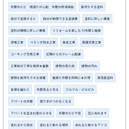
外壁のヒビ 雨漏りが心配 外壁の修理相談
長持ちする塗料
自分で塗装すると
自分が納得できる塗装業
塗料に詳しい業者
塗料の種類に詳しい業者
リフォームを楽しもう!外壁と屋根
漆喰工事
ベランダ防水工事
板金工事
雨樋交換工事
コーキング交換工事
近隣からのクレーム配慮
工事前の丁寧な挨拶★重要
建物の見た目
建物の汚れ
建物を長持ちさせる保護
屋根と外壁を同時に★お得
高性能塗料
足場を組むと
外壁見ると光る
ツルツル・ピカピカ
アパートの外壁
借り手がつかなくなる
アパートを生まれ変わらせる
外壁のヒビや苔
瓦にぬれます
塗れるから防水
塗れると助かる場所
ぬれると助かるアソコ