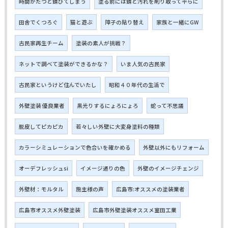
時間がたつと錆びてしまう
塗る前には錆と汚れを削り取って平らに
田舎でくつろぐ
猫と遊ぶ
障子の貼り替え
家族と一緒にGW
古民家再生チーム
塗装の素人が挑戦？
ネットで調べて塗装ができるかな？
いま人気の古民家
古民家というけど住んでいたし
昭和４０年代の生活で
外壁塗装 優良業者
黒光りするにょろにょろ
蛇って不思議
脱皮してピカピカ
若々しい外壁に大変身塗料の種類
カラーシミュレーションで色合いを確かめる
外壁以外にもリフォーム
オーデフレッシュsi
イメージ通りの色
外壁のイメージチェンジ
外壁材：モルタル
施主様の声
広島市:オススメの塗装業者
広島市オススメ外壁塗装
広島市外壁塗装オススメ室田工業