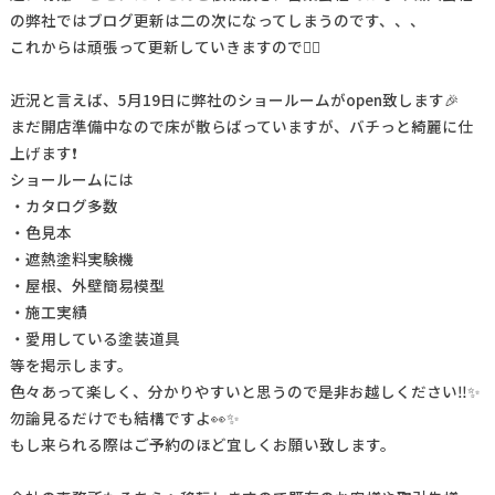
の弊社ではブログ更新は二の次になってしまうのです、、、
これからは頑張って更新していきますので🙇‍♂️
近況と言えば、5月19日に弊社のショールームがopen致します🎉
まだ開店準備中なので床が散らばっていますが、バチっと綺麗に仕
上げます❗️
ショールームには
・カタログ多数
・色見本
・遮熱塗料実験機
・屋根、外壁簡易模型
・施工実績
・愛用している塗装道具
等を掲示します。
色々あって楽しく、分かりやすいと思うので是非お越しください‼️✨
勿論見るだけでも結構ですよ👀✨
もし来られる際はご予約のほど宜しくお願い致します。