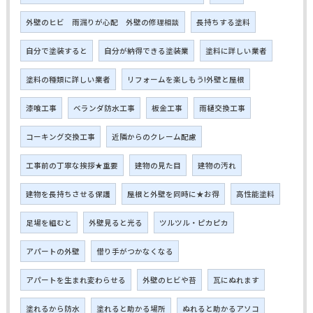
外壁のヒビ 雨漏りが心配 外壁の修理相談
長持ちする塗料
自分で塗装すると
自分が納得できる塗装業
塗料に詳しい業者
塗料の種類に詳しい業者
リフォームを楽しもう!外壁と屋根
漆喰工事
ベランダ防水工事
板金工事
雨樋交換工事
コーキング交換工事
近隣からのクレーム配慮
工事前の丁寧な挨拶★重要
建物の見た目
建物の汚れ
建物を長持ちさせる保護
屋根と外壁を同時に★お得
高性能塗料
足場を組むと
外壁見ると光る
ツルツル・ピカピカ
アパートの外壁
借り手がつかなくなる
アパートを生まれ変わらせる
外壁のヒビや苔
瓦にぬれます
塗れるから防水
塗れると助かる場所
ぬれると助かるアソコ