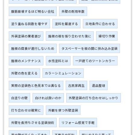
腹筋崩壊するほど明るい会社
外壁の耐用年数
塗り重ねる回数を増やす
塗料を厳選する
立地条件に合わせる
外装塗装の業者選び
屋根の板を張り合わせた後に
縁切り作業
屋根の腐食が進行しないため
タスペーサーを板の間に挟み込み塗装
屋根のメンテナンス
水性塗料とは
一戸建てのツートンカラー
外壁の色を変える
カラーシミュレーション
実際の塗装色と色見本では異なる
古民家再生
遺品整理
白塗りの壁
白ければ良いのか
外壁塗装の打ち合わせはしっかり
打ち合わせは確実に
外観を保つ外壁塗装
外壁を長持ちさせる塗装技術
リフォーム感覚で手軽
家の壁が古くなってきた
不要品の区別
同じやるなら笑って