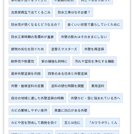
古民家再生で出てくるごみ
防水工事はなぜ必要？
防水性が弱くなるとどうなるの？
長くいい状態で暮らしていくために
防水工事時期の見極めが重要
外壁の膨れはそのままにしない
建物の劣化を防ぐため
塗替えマスターズ
外壁を再塗装
断熱性や耐震性
家の補強も同時に
汚れや空気を浄化する機能
是非外壁塗装を利用
四季のある日本と外壁塗装
外壁・屋根塗料の定着
塗料の硬化時間を調整
夏用塗料
自分の地域に適した外壁塗装の時期
外壁カビ・苔に悩まれている方へ
カビの繁殖しやすい条件
表面に凹凸がある外壁
カビや苔を除去して再発を防ぐ
瓦とは別に
「カワラボウ」くん