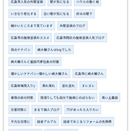
広島市人気の外壁塗装
壁が気になる
ハウルの動く城
いきなり老化する
古い壁が気になる
好みの壁で
細かいところまで見ています
外壁塗装のブログ
広島市の屋根塗装おススメ
広島市西区の屋根塗装人気ブログ
呉のナナパン
嶋大輔さんはbigでした
嶋大輔さんと室田巧夢社長の対面
懐かしいナナパン⭐懐かしい嶋大輔さん
広島市に嶋大輔さん
広島県梅雨入りy
濡れ濡れ
塗れ塗れ
ヌレヌレ
豪雨の前の対策
雨漏りしても自分で屋根にのぼらない
黒い土嚢袋
災害対策に
まるで個人ブログ
穴があったら入りたい
平凡な日常に
田舎アルアル
田舎でおこるリフォームの失敗例