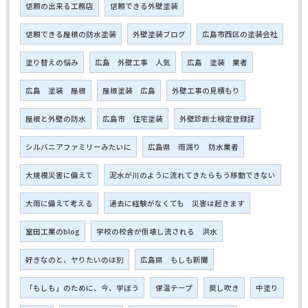
信頼の出来る工務店
信頼できる外壁塗装
信頼できる屋根の防水塗装
外壁塗装ブログ
広島市西区の塗装会社
塗り替えの悩み
広島 外壁工事 人気
広島 塗装 業者
広島 塗装 屋根
屋根塗装 広島
外壁工事の見積もり
屋根と外壁の防水
広島市 住宅塗装
外壁診断士検定登録証
シルバニアファミリーみたいに
広島県 雨漏り 防水業者
大規模災害に備えて
泥水が川のように流れてきたらもう移動できない
大雨に備えて考える
過去に経験がなくても 災害は起きます
室田工業のblog
学校の校舎が倒壊し流される 洪水
好きなのと、ヤりたいのは別
広島県 もしも新聞
「もしも」のために、今、学ぼう
保温テープ
戻し吹き
中塗り