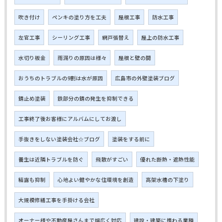
吹き付け
ペンキの塗り方を工夫
屋根工事
防水工事
左官工事
シーリング工事
網戸張替え
屋上の防水工事
水切り板金
雨漏りの原因は様々
屋根と壁の間
おうちのトラブルの9割は水が原因
広島市の外壁塗装ブログ
錆止め塗装
鉄部分の錆の発生を抑制できる
工事終了後お客様にアルバムにしてお渡し
手抜きをしない塗装会社☆ブログ
塗装をする前に
養生は近隣トラブルを防ぐ
飛散がすごい
優れた断熱・遮熱性能
結露も抑制
心地よい健やかな住環境を創造
高架水槽の下塗り
大規模修繕工事を手掛ける会社
オーナー様や不動産屋さんまで幅広く対応
建設・建築に携わる業種