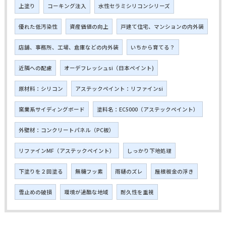
上塗り
コーキング注入
水性セラミシリコンシリーズ
優れた低汚染性
資産価値の向上
戸建て住宅、マンションの内外装
店舗、事務所、工場、倉庫などの内外装
いちから育てる？
近隣への配慮
オーデフレッシュsi（日本ペイント)
原材料：シリコン
アステックペイント：リファインsi
窯業系サイディングボード
塗料名：EC5000（アステックペイント）
外壁材：コンクリートパネル（PC板）
リファインMF（アステックペイント）
しっかり下地処理
下塗りを２回塗る
無機フッ素
雨樋のズレ
屋根板金の浮き
雪止めの破損
環境が過酷な地域
耐久性を重視