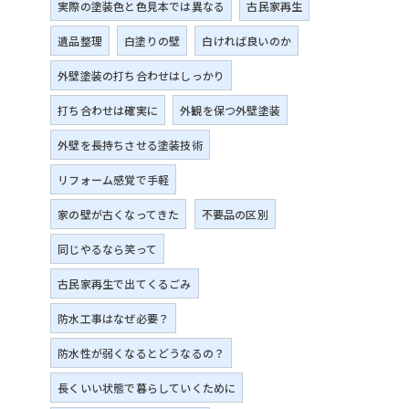
実際の塗装色と色見本では異なる
古民家再生
遺品整理
白塗りの壁
白ければ良いのか
外壁塗装の打ち合わせはしっかり
打ち合わせは確実に
外観を保つ外壁塗装
外壁を長持ちさせる塗装技術
リフォーム感覚で手軽
家の壁が古くなってきた
不要品の区別
同じやるなら笑って
古民家再生で出てくるごみ
防水工事はなぜ必要？
防水性が弱くなるとどうなるの？
長くいい状態で暮らしていくために