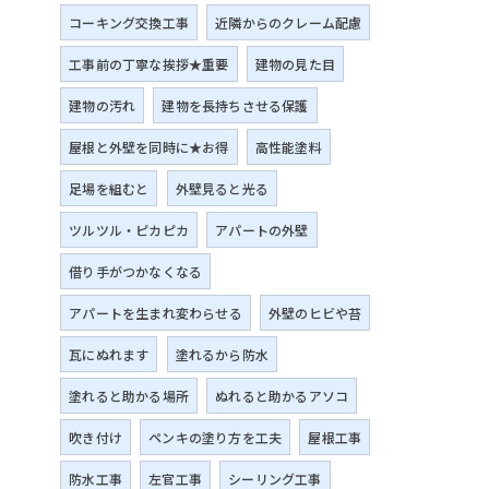
コーキング交換工事
近隣からのクレーム配慮
工事前の丁寧な挨拶★重要
建物の見た目
建物の汚れ
建物を長持ちさせる保護
屋根と外壁を同時に★お得
高性能塗料
足場を組むと
外壁見ると光る
ツルツル・ピカピカ
アパートの外壁
借り手がつかなくなる
アパートを生まれ変わらせる
外壁のヒビや苔
瓦にぬれます
塗れるから防水
塗れると助かる場所
ぬれると助かるアソコ
吹き付け
ペンキの塗り方を工夫
屋根工事
防水工事
左官工事
シーリング工事