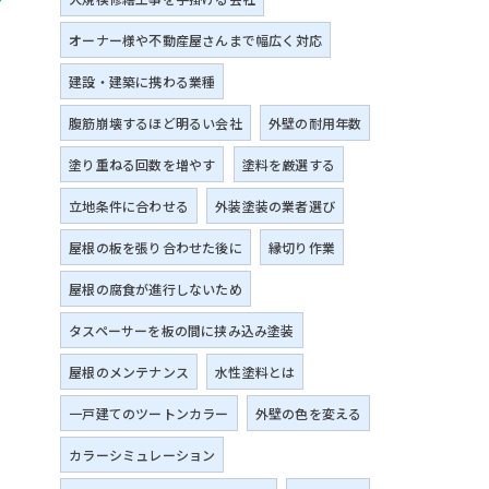
オーナー様や不動産屋さんまで幅広く対応
建設・建築に携わる業種
腹筋崩壊するほど明るい会社
外壁の耐用年数
塗り重ねる回数を増やす
塗料を厳選する
立地条件に合わせる
外装塗装の業者選び
屋根の板を張り合わせた後に
縁切り作業
屋根の腐食が進行しないため
タスペーサーを板の間に挟み込み塗装
屋根のメンテナンス
水性塗料とは
一戸建てのツートンカラー
外壁の色を変える
カラーシミュレーション