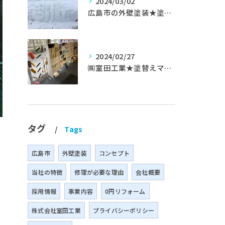
2024/03/02
広島市の外壁塗装★塗替えマスターズ★ブログ「初めて家を手入れするのに」
2024/02/27
㈱室田工業★塗替えマスターズ★築35年以上のお宅の施工事例
タグ
Tags
広島市
外壁塗装
コンセプト
当社の特徴
修理が必要な理由
会社概要
採用情報
事業内容
0円リフォーム
株式会社室田工業
プライバシーポリシー