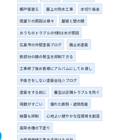
網戸張替え
屋上の防水工事
水切り板金
雨漏りの原因は様々
屋根と壁の間
おうちのトラブルの9割は水が原因
広島市の外壁塗装ブログ
錆止め塗装
鉄部分の錆の発生を抑制できる
工事終了後お客様にアルバムにしてお渡し
手抜きをしない塗装会社☆ブログ
塗装をする前に
養生は近隣トラブルを防ぐ
飛散がすごい
優れた断熱・遮熱性能
結露も抑制
心地よい健やかな住環境を創造
高架水槽の下塗り
大規模修繕工事を手掛ける会社