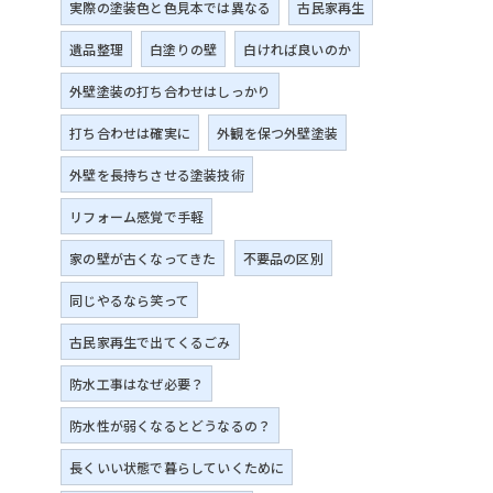
実際の塗装色と色見本では異なる
古民家再生
遺品整理
白塗りの壁
白ければ良いのか
外壁塗装の打ち合わせはしっかり
打ち合わせは確実に
外観を保つ外壁塗装
外壁を長持ちさせる塗装技術
リフォーム感覚で手軽
家の壁が古くなってきた
不要品の区別
同じやるなら笑って
古民家再生で出てくるごみ
防水工事はなぜ必要？
防水性が弱くなるとどうなるの？
長くいい状態で暮らしていくために