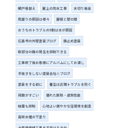
網戸張替え
屋上の防水工事
水切り板金
雨漏りの原因は様々
屋根と壁の間
おうちのトラブルの9割は水が原因
広島市の外壁塗装ブログ
錆止め塗装
鉄部分の錆の発生を抑制できる
工事終了後お客様にアルバムにしてお渡し
手抜きをしない塗装会社☆ブログ
塗装をする前に
養生は近隣トラブルを防ぐ
飛散がすごい
優れた断熱・遮熱性能
結露も抑制
心地よい健やかな住環境を創造
高架水槽の下塗り
大規模修繕工事を手掛ける会社