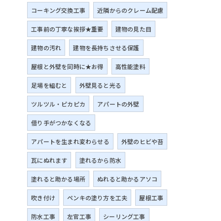
コーキング交換工事
近隣からのクレーム配慮
工事前の丁寧な挨拶★重要
建物の見た目
建物の汚れ
建物を長持ちさせる保護
屋根と外壁を同時に★お得
高性能塗料
足場を組むと
外壁見ると光る
ツルツル・ピカピカ
アパートの外壁
借り手がつかなくなる
アパートを生まれ変わらせる
外壁のヒビや苔
瓦にぬれます
塗れるから防水
塗れると助かる場所
ぬれると助かるアソコ
吹き付け
ペンキの塗り方を工夫
屋根工事
防水工事
左官工事
シーリング工事