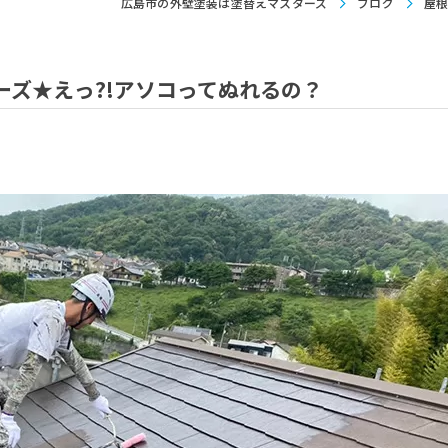
広島市の外壁塗装は塗替えマスターズ
ブログ
屋根
ズ★えっ?!アソコってぬれるの？