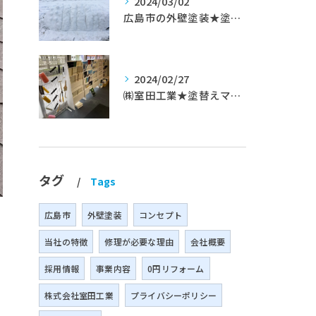
2024/03/02
広島市の外壁塗装★塗替えマスターズ★ブログ「初めて家を手入れするのに」
2024/02/27
㈱室田工業★塗替えマスターズ★築35年以上のお宅の施工事例
タグ
Tags
広島市
外壁塗装
コンセプト
当社の特徴
修理が必要な理由
会社概要
採用情報
事業内容
0円リフォーム
株式会社室田工業
プライバシーポリシー