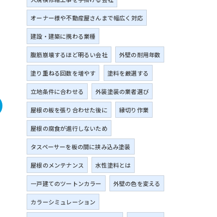
オーナー様や不動産屋さんまで幅広く対応
建設・建築に携わる業種
腹筋崩壊するほど明るい会社
外壁の耐用年数
塗り重ねる回数を増やす
塗料を厳選する
立地条件に合わせる
外装塗装の業者選び
屋根の板を張り合わせた後に
縁切り作業
屋根の腐食が進行しないため
タスペーサーを板の間に挟み込み塗装
屋根のメンテナンス
水性塗料とは
一戸建てのツートンカラー
外壁の色を変える
カラーシミュレーション