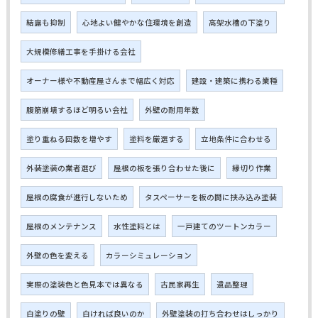
結露も抑制
心地よい健やかな住環境を創造
高架水槽の下塗り
大規模修繕工事を手掛ける会社
オーナー様や不動産屋さんまで幅広く対応
建設・建築に携わる業種
腹筋崩壊するほど明るい会社
外壁の耐用年数
塗り重ねる回数を増やす
塗料を厳選する
立地条件に合わせる
外装塗装の業者選び
屋根の板を張り合わせた後に
縁切り作業
屋根の腐食が進行しないため
タスペーサーを板の間に挟み込み塗装
屋根のメンテナンス
水性塗料とは
一戸建てのツートンカラー
外壁の色を変える
カラーシミュレーション
実際の塗装色と色見本では異なる
古民家再生
遺品整理
白塗りの壁
白ければ良いのか
外壁塗装の打ち合わせはしっかり