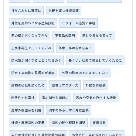
打ち合わせは確実に
外観を保つ外壁塗装
外壁を長持ちさせる塗装技術
リフォーム感覚で手軽
家の壁が古くなってきた
不要品の区別
同じやるなら笑って
古民家再生で出てくるごみ
防水工事はなぜ必要？
防水性が弱くなるとどうなるの？
長くいい状態で暮らしていくために
防水工事時期の見極めが重要
外壁の膨れはそのままにしない
建物の劣化を防ぐため
塗替えマスターズ
外壁を再塗装
断熱性や耐震性
家の補強も同時に
汚れや空気を浄化する機能
是非外壁塗装を利用
四季のある日本と外壁塗装
外壁・屋根塗料の定着
塗料の硬化時間を調整
夏用塗料
自分の地域に適した外壁塗装の時期
外壁カビ・苔に悩まれている方へ