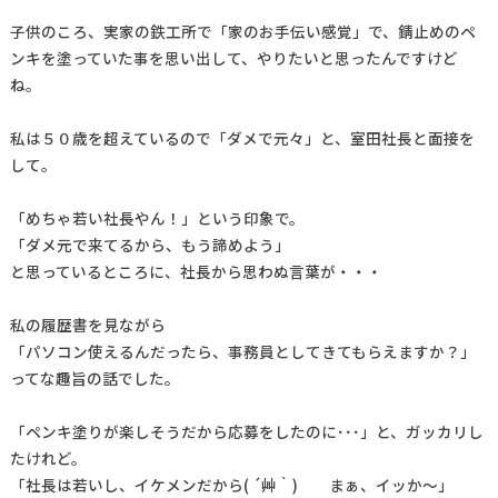
子供のころ、実家の鉄工所で「家のお手伝い感覚」で、錆止めのペ
ンキを塗っていた事を思い出して、やりたいと思ったんですけど
ね。
私は５０歳を超えているので「ダメで元々」と、室田社長と面接を
して。
「めちゃ若い社長やん！」という印象で。
「ダメ元で来てるから、もう諦めよう」
と思っているところに、社長から思わぬ言葉が・・・
私の履歴書を見ながら
「パソコン使えるんだったら、事務員としてきてもらえますか？」
ってな趣旨の話でした。
「ペンキ塗りが楽しそうだから応募をしたのに･･･」と、ガッカリし
たけれど。
「社長は若いし、イケメンだから( ´艸｀) まぁ、イッか～」