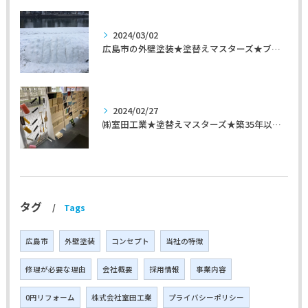
2024/03/02
広島市の外壁塗装★塗替えマスターズ★ブログ「初めて家を手入れするのに」
2024/02/27
㈱室田工業★塗替えマスターズ★築35年以上のお宅の施工事例
タグ
Tags
広島市
外壁塗装
コンセプト
当社の特徴
修理が必要な理由
会社概要
採用情報
事業内容
0円リフォーム
株式会社室田工業
プライバシーポリシー