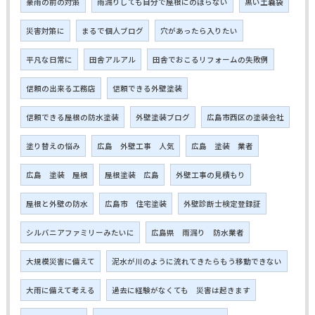
豪雨の前の対策
雨漏りしても自分で屋根にのぼらない
黒い土嚢袋
災害対策に
まるで個人ブログ
穴があったら入りたい
平凡な日常に
田舎アルアル
田舎でおこるリフォームの失敗例
信頼の出来る工務店
信頼できる外壁塗装
信頼できる屋根の防水塗装
外壁塗装ブログ
広島市西区の塗装会社
塗り替えの悩み
広島 外壁工事 人気
広島 塗装 業者
広島 塗装 屋根
屋根塗装 広島
外壁工事の見積もり
屋根と外壁の防水
広島市 住宅塗装
外壁診断士検定登録証
シルバニアファミリーみたいに
広島県 雨漏り 防水業者
大規模災害に備えて
泥水が川のように流れてきたらもう移動できない
大雨に備えて考える
過去に経験がなくても 災害は起きます