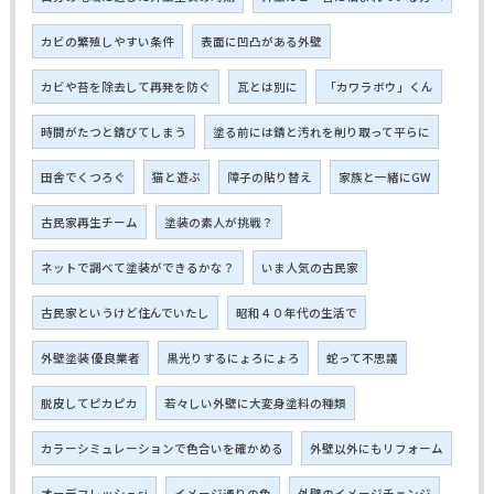
カビの繁殖しやすい条件
表面に凹凸がある外壁
カビや苔を除去して再発を防ぐ
瓦とは別に
「カワラボウ」くん
時間がたつと錆びてしまう
塗る前には錆と汚れを削り取って平らに
田舎でくつろぐ
猫と遊ぶ
障子の貼り替え
家族と一緒にGW
古民家再生チーム
塗装の素人が挑戦？
ネットで調べて塗装ができるかな？
いま人気の古民家
古民家というけど住んでいたし
昭和４０年代の生活で
外壁塗装 優良業者
黒光りするにょろにょろ
蛇って不思議
脱皮してピカピカ
若々しい外壁に大変身塗料の種類
カラーシミュレーションで色合いを確かめる
外壁以外にもリフォーム
オーデフレッシュsi
イメージ通りの色
外壁のイメージチェンジ