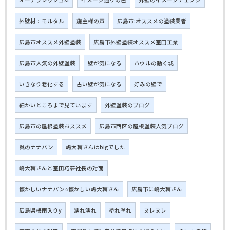
外壁材：モルタル
施主様の声
広島市:オススメの塗装業者
広島市オススメ外壁塗装
広島市外壁塗装オススメ室田工業
広島市人気の外壁塗装
壁が気になる
ハウルの動く城
いきなり老化する
古い壁が気になる
好みの壁で
細かいところまで見ています
外壁塗装のブログ
広島市の屋根塗装おススメ
広島市西区の屋根塗装人気ブログ
呉のナナパン
嶋大輔さんはbigでした
嶋大輔さんと室田巧夢社長の対面
懐かしいナナパン⭐懐かしい嶋大輔さん
広島市に嶋大輔さん
広島県梅雨入りy
濡れ濡れ
塗れ塗れ
ヌレヌレ