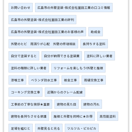
お問い合わせ
広島市の外壁塗装･株式会社室田工業の口コミ情報
広島市の外壁塗装･株式会社室田工業の評判
広島市の外壁塗装･株式会社室田工業のお客様の声
助成金
外壁のヒビ 雨漏りが心配 外壁の修理相談
長持ちする塗料
自分で塗装すると
自分が納得できる塗装業
塗料に詳しい業者
塗料の種類に詳しい業者
リフォームを楽しもう!外壁と屋根
漆喰工事
ベランダ防水工事
板金工事
雨樋交換工事
コーキング交換工事
近隣からのクレーム配慮
工事前の丁寧な挨拶★重要
建物の見た目
建物の汚れ
建物を長持ちさせる保護
屋根と外壁を同時に★お得
高性能塗料
足場を組むと
外壁見ると光る
ツルツル・ピカピカ