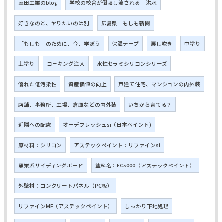
室田工業のblog
学校の校舎が倒壊し流される 洪水
好きなのと、ヤりたいのは別
広島県 もしも新聞
「もしも」のために、今、学ぼう
保温テープ
戻し吹き
中塗り
上塗り
コーキング注入
水性セラミシリコンシリーズ
優れた低汚染性
資産価値の向上
戸建て住宅、マンションの内外装
店舗、事務所、工場、倉庫などの内外装
いちから育てる？
近隣への配慮
オーデフレッシュsi（日本ペイント)
原材料：シリコン
アステックペイント：リファインsi
窯業系サイディングボード
塗料名：EC5000（アステックペイント）
外壁材：コンクリートパネル（PC板）
リファインMF（アステックペイント）
しっかり下地処理