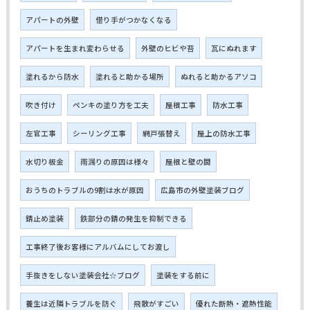
アパートの外壁
借り手がつかなくなる
アパートを生まれ変わらせる
外壁のヒビや苔
瓦にぬれます
塗れるから防水
塗れると助かる場所
ぬれると助かるアソコ
吹き付け
ペンキの塗り方を工夫
屋根工事
防水工事
左官工事
シーリング工事
網戸張替え
屋上の防水工事
水切り板金
雨漏りの原因は様々
屋根と壁の間
おうちのトラブルの9割は水が原因
広島市の外壁塗装ブログ
錆止め塗装
鉄部分の錆の発生を抑制できる
工事終了後お客様にアルバムにしてお渡し
手抜きをしない塗装会社☆ブログ
塗装をする前に
養生は近隣トラブルを防ぐ
飛散がすごい
優れた断熱・遮熱性能