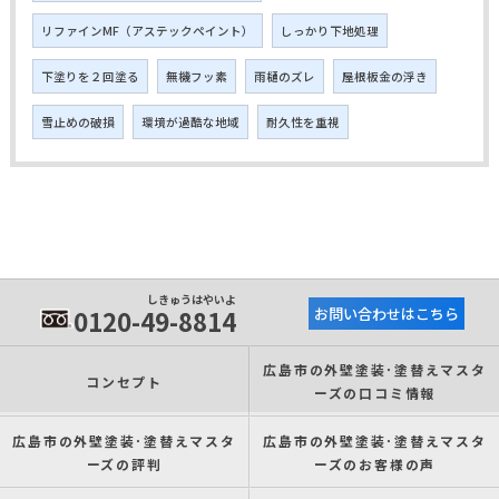
リファインMF（アステックペイント）
しっかり下地処理
下塗りを２回塗る
無機フッ素
雨樋のズレ
屋根板金の浮き
雪止めの破損
環境が過酷な地域
耐久性を重視
しきゅうはやいよ
0120-49-8814
お問い合わせはこちら
広島市の外壁塗装･塗替えマスタ
コンセプト
ーズの口コミ情報
広島市の外壁塗装･塗替えマスタ
広島市の外壁塗装･塗替えマスタ
ーズの評判
ーズのお客様の声