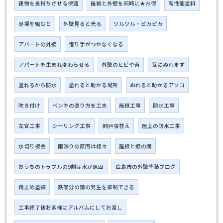
建物を長持ちさせる保護
屋根と外壁を同時に★お得
高性能塗料
足場を組むと
外壁見ると光る
ツルツル・ピカピカ
アパートの外壁
借り手がつかなくなる
アパートを生まれ変わらせる
外壁のヒビや苔
瓦にぬれます
塗れるから防水
塗れると助かる場所
ぬれると助かるアソコ
吹き付け
ペンキの塗り方を工夫
屋根工事
防水工事
左官工事
シーリング工事
網戸張替え
屋上の防水工事
水切り板金
雨漏りの原因は様々
屋根と壁の間
おうちのトラブルの9割は水が原因
広島市の外壁塗装ブログ
錆止め塗装
鉄部分の錆の発生を抑制できる
工事終了後お客様にアルバムにしてお渡し