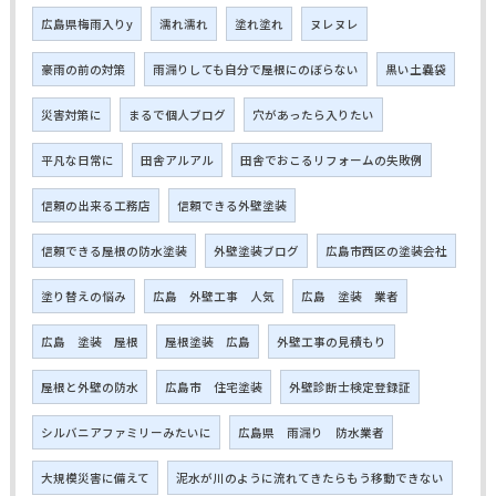
広島県梅雨入りy
濡れ濡れ
塗れ塗れ
ヌレヌレ
豪雨の前の対策
雨漏りしても自分で屋根にのぼらない
黒い土嚢袋
災害対策に
まるで個人ブログ
穴があったら入りたい
平凡な日常に
田舎アルアル
田舎でおこるリフォームの失敗例
信頼の出来る工務店
信頼できる外壁塗装
信頼できる屋根の防水塗装
外壁塗装ブログ
広島市西区の塗装会社
塗り替えの悩み
広島 外壁工事 人気
広島 塗装 業者
広島 塗装 屋根
屋根塗装 広島
外壁工事の見積もり
屋根と外壁の防水
広島市 住宅塗装
外壁診断士検定登録証
シルバニアファミリーみたいに
広島県 雨漏り 防水業者
大規模災害に備えて
泥水が川のように流れてきたらもう移動できない