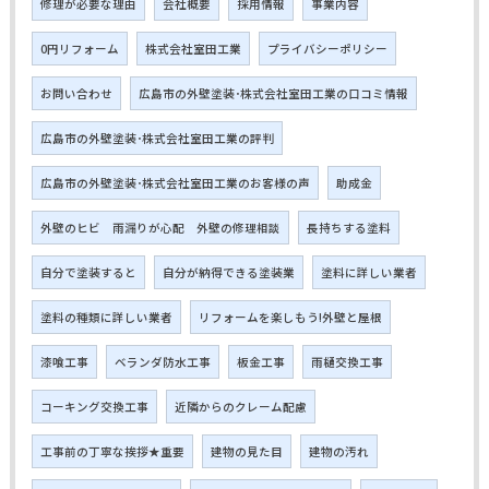
修理が必要な理由
会社概要
採用情報
事業内容
0円リフォーム
株式会社室田工業
プライバシーポリシー
お問い合わせ
広島市の外壁塗装･株式会社室田工業の口コミ情報
広島市の外壁塗装･株式会社室田工業の評判
広島市の外壁塗装･株式会社室田工業のお客様の声
助成金
外壁のヒビ 雨漏りが心配 外壁の修理相談
長持ちする塗料
自分で塗装すると
自分が納得できる塗装業
塗料に詳しい業者
塗料の種類に詳しい業者
リフォームを楽しもう!外壁と屋根
漆喰工事
ベランダ防水工事
板金工事
雨樋交換工事
コーキング交換工事
近隣からのクレーム配慮
工事前の丁寧な挨拶★重要
建物の見た目
建物の汚れ