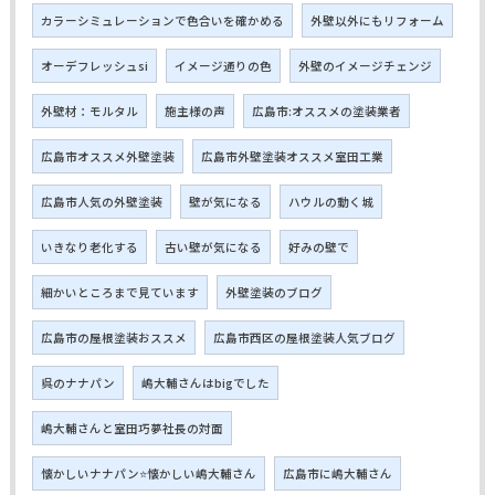
カラーシミュレーションで色合いを確かめる
外壁以外にもリフォーム
オーデフレッシュsi
イメージ通りの色
外壁のイメージチェンジ
外壁材：モルタル
施主様の声
広島市:オススメの塗装業者
広島市オススメ外壁塗装
広島市外壁塗装オススメ室田工業
広島市人気の外壁塗装
壁が気になる
ハウルの動く城
いきなり老化する
古い壁が気になる
好みの壁で
細かいところまで見ています
外壁塗装のブログ
広島市の屋根塗装おススメ
広島市西区の屋根塗装人気ブログ
呉のナナパン
嶋大輔さんはbigでした
嶋大輔さんと室田巧夢社長の対面
懐かしいナナパン⭐懐かしい嶋大輔さん
広島市に嶋大輔さん