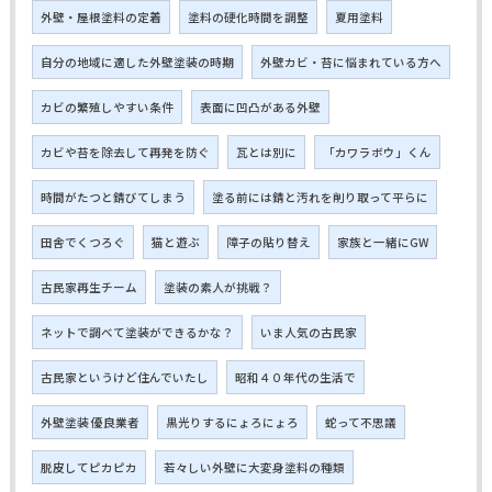
外壁・屋根塗料の定着
塗料の硬化時間を調整
夏用塗料
自分の地域に適した外壁塗装の時期
外壁カビ・苔に悩まれている方へ
カビの繁殖しやすい条件
表面に凹凸がある外壁
カビや苔を除去して再発を防ぐ
瓦とは別に
「カワラボウ」くん
時間がたつと錆びてしまう
塗る前には錆と汚れを削り取って平らに
田舎でくつろぐ
猫と遊ぶ
障子の貼り替え
家族と一緒にGW
古民家再生チーム
塗装の素人が挑戦？
ネットで調べて塗装ができるかな？
いま人気の古民家
古民家というけど住んでいたし
昭和４０年代の生活で
外壁塗装 優良業者
黒光りするにょろにょろ
蛇って不思議
脱皮してピカピカ
若々しい外壁に大変身塗料の種類