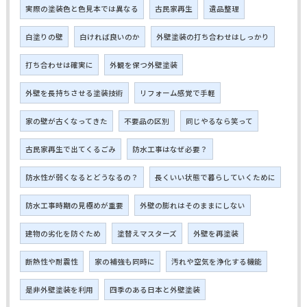
実際の塗装色と色見本では異なる
古民家再生
遺品整理
白塗りの壁
白ければ良いのか
外壁塗装の打ち合わせはしっかり
打ち合わせは確実に
外観を保つ外壁塗装
外壁を長持ちさせる塗装技術
リフォーム感覚で手軽
家の壁が古くなってきた
不要品の区別
同じやるなら笑って
古民家再生で出てくるごみ
防水工事はなぜ必要？
防水性が弱くなるとどうなるの？
長くいい状態で暮らしていくために
防水工事時期の見極めが重要
外壁の膨れはそのままにしない
建物の劣化を防ぐため
塗替えマスターズ
外壁を再塗装
断熱性や耐震性
家の補強も同時に
汚れや空気を浄化する機能
是非外壁塗装を利用
四季のある日本と外壁塗装