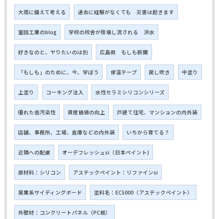
大雨に備えて考える
過去に経験がなくても 災害は起きます
室田工業のblog
学校の校舎が倒壊し流される 洪水
好きなのと、ヤりたいのは別
広島県 もしも新聞
「もしも」のために、今、学ぼう
保温テープ
戻し吹き
中塗り
上塗り
コーキング注入
水性セラミシリコンシリーズ
優れた低汚染性
資産価値の向上
戸建て住宅、マンションの内外装
店舗、事務所、工場、倉庫などの内外装
いちから育てる？
近隣への配慮
オーデフレッシュsi（日本ペイント)
原材料：シリコン
アステックペイント：リファインsi
窯業系サイディングボード
塗料名：EC5000（アステックペイント）
外壁材：コンクリートパネル（PC板）