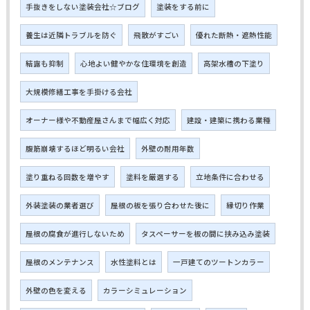
手抜きをしない塗装会社☆ブログ
塗装をする前に
養生は近隣トラブルを防ぐ
飛散がすごい
優れた断熱・遮熱性能
結露も抑制
心地よい健やかな住環境を創造
高架水槽の下塗り
大規模修繕工事を手掛ける会社
オーナー様や不動産屋さんまで幅広く対応
建設・建築に携わる業種
腹筋崩壊するほど明るい会社
外壁の耐用年数
塗り重ねる回数を増やす
塗料を厳選する
立地条件に合わせる
外装塗装の業者選び
屋根の板を張り合わせた後に
縁切り作業
屋根の腐食が進行しないため
タスペーサーを板の間に挟み込み塗装
屋根のメンテナンス
水性塗料とは
一戸建てのツートンカラー
外壁の色を変える
カラーシミュレーション