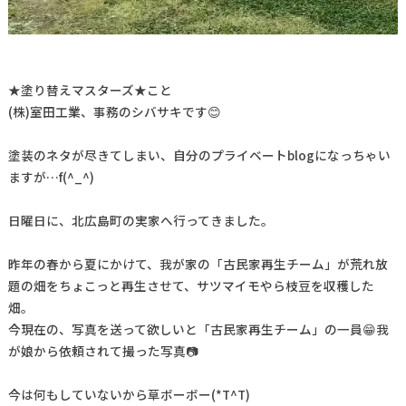
★塗り替えマスターズ★こと
(株)室田工業、事務のシバサキです😊
塗装のネタが尽きてしまい、自分のプライベートblogになっちゃい
ますが…f(^_^)
日曜日に、北広島町の実家へ行ってきました。
昨年の春から夏にかけて、我が家の「古民家再生チーム」が荒れ放
題の畑をちょこっと再生させて、サツマイモやら枝豆を収穫した
畑。
今現在の、写真を送って欲しいと「古民家再生チーム」の一員😁我
が娘から依頼されて撮った写真📷
今は何もしていないから草ボーボー(*T^T)