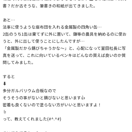
書？だか古そうな、筆書きの和紙が出てきました。
あと…
法事に使うような座布団を入れる金属製の四角い缶…
2缶のうち1缶は棄てずに外に置いて、鎌等の農具を納めるのに使お
うと、外に出して使うことにしたんですが…
「金属製だから錆びちゃうかな～」と、心配になって室田社長に写
真を送って、これに向いているペンキはどんなの買えば良いのか質
問してみました。
すると
⬇
多分ガルバリウム合板なので
そうそうの事がないと錆びないと思います👍
密着も良くないので塗らない方がいいと思いますよ！
☝
って、教えてくれました(#^.^#)