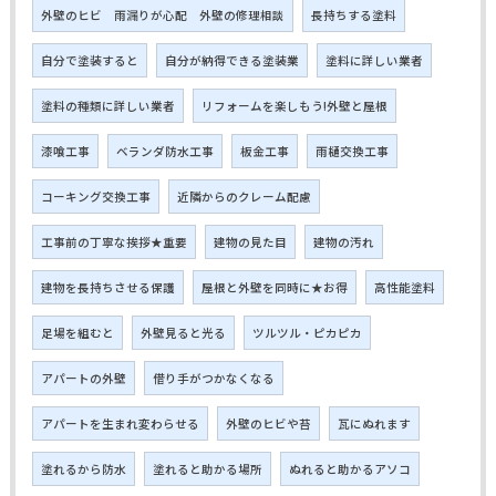
外壁のヒビ 雨漏りが心配 外壁の修理相談
長持ちする塗料
自分で塗装すると
自分が納得できる塗装業
塗料に詳しい業者
塗料の種類に詳しい業者
リフォームを楽しもう!外壁と屋根
漆喰工事
ベランダ防水工事
板金工事
雨樋交換工事
コーキング交換工事
近隣からのクレーム配慮
工事前の丁寧な挨拶★重要
建物の見た目
建物の汚れ
建物を長持ちさせる保護
屋根と外壁を同時に★お得
高性能塗料
足場を組むと
外壁見ると光る
ツルツル・ピカピカ
アパートの外壁
借り手がつかなくなる
アパートを生まれ変わらせる
外壁のヒビや苔
瓦にぬれます
塗れるから防水
塗れると助かる場所
ぬれると助かるアソコ