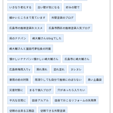
いきなり老化する
古い壁が気になる
好みの壁で
細かいところまで見ています
外壁塗装のブログ
広島市の屋根塗装おススメ
広島市西区の屋根塗装人気ブログ
呉のナナパン
嶋大輔さんはbigでした
嶋大輔さんと室田巧夢社長の対面
懐かしいナナパン⭐懐かしい嶋大輔さん
広島市に嶋大輔さん
広島県梅雨入りy
濡れ濡れ
塗れ塗れ
ヌレヌレ
豪雨の前の対策
雨漏りしても自分で屋根にのぼらない
黒い土嚢袋
災害対策に
まるで個人ブログ
穴があったら入りたい
平凡な日常に
田舎アルアル
田舎でおこるリフォームの失敗例
信頼の出来る工務店
信頼できる外壁塗装