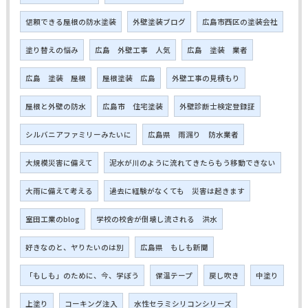
信頼できる屋根の防水塗装
外壁塗装ブログ
広島市西区の塗装会社
塗り替えの悩み
広島 外壁工事 人気
広島 塗装 業者
広島 塗装 屋根
屋根塗装 広島
外壁工事の見積もり
屋根と外壁の防水
広島市 住宅塗装
外壁診断士検定登録証
シルバニアファミリーみたいに
広島県 雨漏り 防水業者
大規模災害に備えて
泥水が川のように流れてきたらもう移動できない
大雨に備えて考える
過去に経験がなくても 災害は起きます
室田工業のblog
学校の校舎が倒壊し流される 洪水
好きなのと、ヤりたいのは別
広島県 もしも新聞
「もしも」のために、今、学ぼう
保温テープ
戻し吹き
中塗り
上塗り
コーキング注入
水性セラミシリコンシリーズ