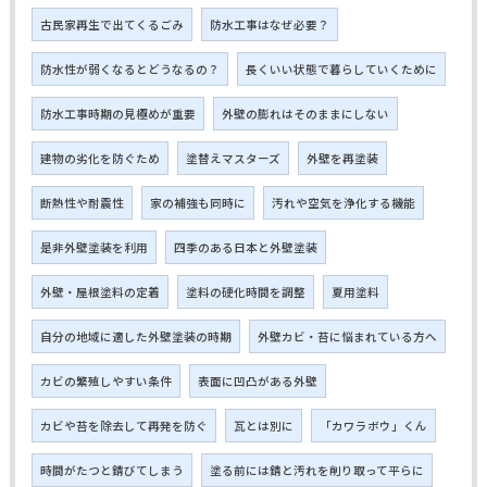
古民家再生で出てくるごみ
防水工事はなぜ必要？
防水性が弱くなるとどうなるの？
長くいい状態で暮らしていくために
防水工事時期の見極めが重要
外壁の膨れはそのままにしない
建物の劣化を防ぐため
塗替えマスターズ
外壁を再塗装
断熱性や耐震性
家の補強も同時に
汚れや空気を浄化する機能
是非外壁塗装を利用
四季のある日本と外壁塗装
外壁・屋根塗料の定着
塗料の硬化時間を調整
夏用塗料
自分の地域に適した外壁塗装の時期
外壁カビ・苔に悩まれている方へ
カビの繁殖しやすい条件
表面に凹凸がある外壁
カビや苔を除去して再発を防ぐ
瓦とは別に
「カワラボウ」くん
時間がたつと錆びてしまう
塗る前には錆と汚れを削り取って平らに