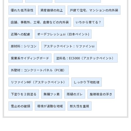
優れた低汚染性
資産価値の向上
戸建て住宅、マンションの内外装
店舗、事務所、工場、倉庫などの内外装
いちから育てる？
近隣への配慮
オーデフレッシュsi（日本ペイント)
原材料：シリコン
アステックペイント：リファインsi
窯業系サイディングボード
塗料名：EC5000（アステックペイント）
外壁材：コンクリートパネル（PC板）
リファインMF（アステックペイント）
しっかり下地処理
下塗りを２回塗る
無機フッ素
雨樋のズレ
屋根板金の浮き
雪止めの破損
環境が過酷な地域
耐久性を重視