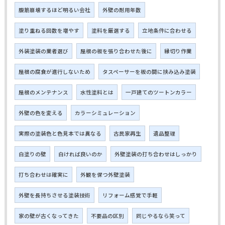
腹筋崩壊するほど明るい会社
外壁の耐用年数
塗り重ねる回数を増やす
塗料を厳選する
立地条件に合わせる
外装塗装の業者選び
屋根の板を張り合わせた後に
縁切り作業
屋根の腐食が進行しないため
タスペーサーを板の間に挟み込み塗装
屋根のメンテナンス
水性塗料とは
一戸建てのツートンカラー
外壁の色を変える
カラーシミュレーション
実際の塗装色と色見本では異なる
古民家再生
遺品整理
白塗りの壁
白ければ良いのか
外壁塗装の打ち合わせはしっかり
打ち合わせは確実に
外観を保つ外壁塗装
外壁を長持ちさせる塗装技術
リフォーム感覚で手軽
家の壁が古くなってきた
不要品の区別
同じやるなら笑って