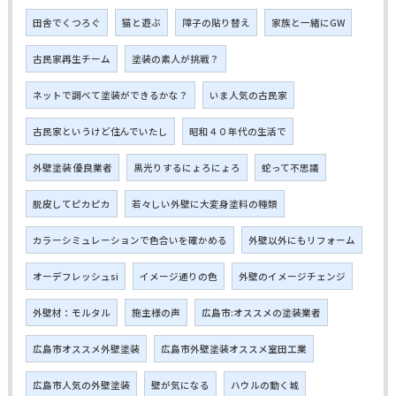
田舎でくつろぐ
猫と遊ぶ
障子の貼り替え
家族と一緒にGW
古民家再生チーム
塗装の素人が挑戦？
ネットで調べて塗装ができるかな？
いま人気の古民家
古民家というけど住んでいたし
昭和４０年代の生活で
外壁塗装 優良業者
黒光りするにょろにょろ
蛇って不思議
脱皮してピカピカ
若々しい外壁に大変身塗料の種類
カラーシミュレーションで色合いを確かめる
外壁以外にもリフォーム
オーデフレッシュsi
イメージ通りの色
外壁のイメージチェンジ
外壁材：モルタル
施主様の声
広島市:オススメの塗装業者
広島市オススメ外壁塗装
広島市外壁塗装オススメ室田工業
広島市人気の外壁塗装
壁が気になる
ハウルの動く城