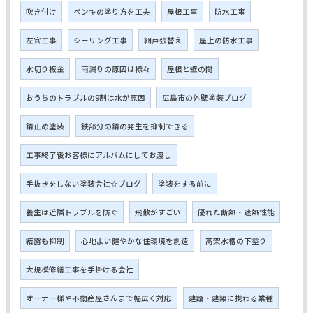
吹き付け
ペンキの塗り方を工夫
屋根工事
防水工事
左官工事
シーリング工事
網戸張替え
屋上の防水工事
水切り板金
雨漏りの原因は様々
屋根と壁の間
おうちのトラブルの9割は水が原因
広島市の外壁塗装ブログ
錆止め塗装
鉄部分の錆の発生を抑制できる
工事終了後お客様にアルバムにしてお渡し
手抜きをしない塗装会社☆ブログ
塗装をする前に
養生は近隣トラブルを防ぐ
飛散がすごい
優れた断熱・遮熱性能
結露も抑制
心地よい健やかな住環境を創造
高架水槽の下塗り
大規模修繕工事を手掛ける会社
オーナー様や不動産屋さんまで幅広く対応
建設・建築に携わる業種