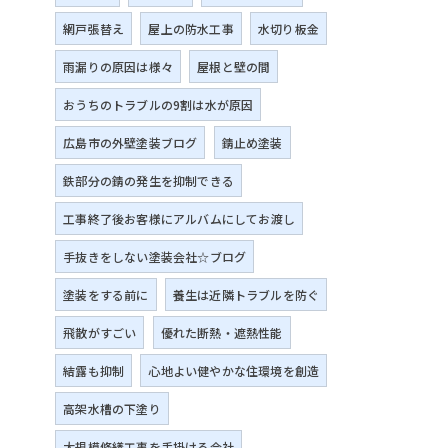
網戸張替え
屋上の防水工事
水切り板金
雨漏りの原因は様々
屋根と壁の間
おうちのトラブルの9割は水が原因
広島市の外壁塗装ブログ
錆止め塗装
鉄部分の錆の発生を抑制できる
工事終了後お客様にアルバムにしてお渡し
手抜きをしない塗装会社☆ブログ
塗装をする前に
養生は近隣トラブルを防ぐ
飛散がすごい
優れた断熱・遮熱性能
結露も抑制
心地よい健やかな住環境を創造
高架水槽の下塗り
大規模修繕工事を手掛ける会社