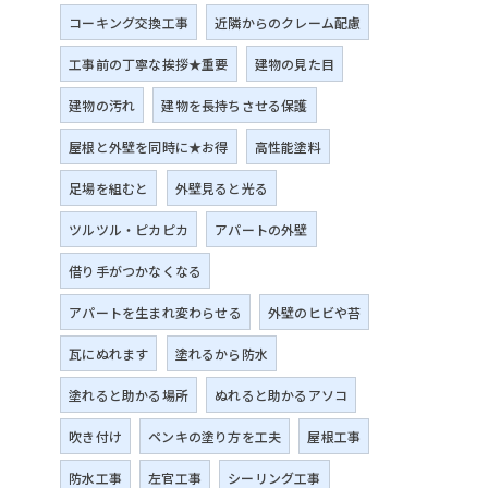
ま
コーキング交換工事
近隣からのクレーム配慮
工事前の丁寧な挨拶★重要
建物の見た目
建物の汚れ
建物を長持ちさせる保護
屋根と外壁を同時に★お得
高性能塗料
足場を組むと
外壁見ると光る
ツルツル・ピカピカ
アパートの外壁
借り手がつかなくなる
アパートを生まれ変わらせる
外壁のヒビや苔
瓦にぬれます
塗れるから防水
塗れると助かる場所
ぬれると助かるアソコ
吹き付け
ペンキの塗り方を工夫
屋根工事
防水工事
左官工事
シーリング工事