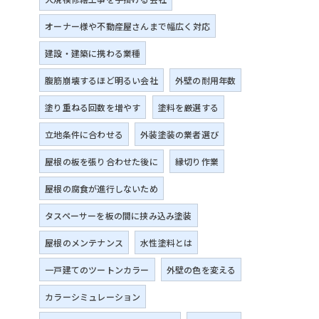
オーナー様や不動産屋さんまで幅広く対応
建設・建築に携わる業種
腹筋崩壊するほど明るい会社
外壁の耐用年数
塗り重ねる回数を増やす
塗料を厳選する
立地条件に合わせる
外装塗装の業者選び
屋根の板を張り合わせた後に
縁切り作業
屋根の腐食が進行しないため
タスペーサーを板の間に挟み込み塗装
屋根のメンテナンス
水性塗料とは
一戸建てのツートンカラー
外壁の色を変える
カラーシミュレーション