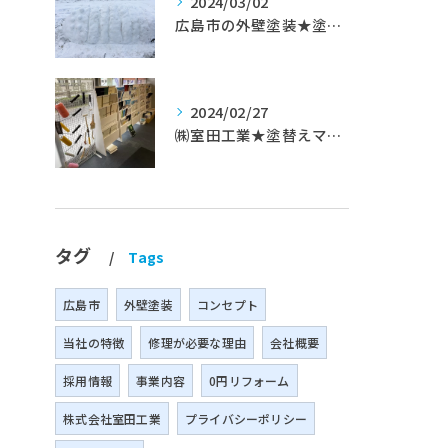
2024/03/02
広島市の外壁塗装★塗替えマスターズ★ブログ「初めて家を手入れするのに」
2024/02/27
㈱室田工業★塗替えマスターズ★築35年以上のお宅の施工事例
タグ
Tags
広島市
外壁塗装
コンセプト
当社の特徴
修理が必要な理由
会社概要
採用情報
事業内容
0円リフォーム
株式会社室田工業
プライバシーポリシー