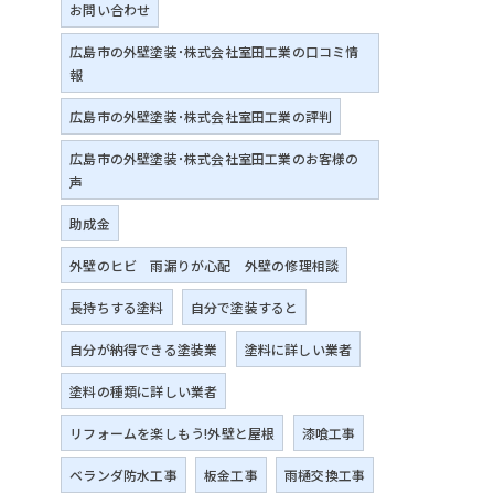
お問い合わせ
広島市の外壁塗装･株式会社室田工業の口コミ情
報
広島市の外壁塗装･株式会社室田工業の評判
が
広島市の外壁塗装･株式会社室田工業のお客様の
声
助成金
の
外壁のヒビ 雨漏りが心配 外壁の修理相談
長持ちする塗料
自分で塗装すると
自分が納得できる塗装業
塗料に詳しい業者
塗料の種類に詳しい業者
。
リフォームを楽しもう!外壁と屋根
漆喰工事
ベランダ防水工事
板金工事
雨樋交換工事