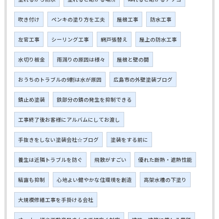
吹き付け
ペンキの塗り方を工夫
屋根工事
防水工事
左官工事
シーリング工事
網戸張替え
屋上の防水工事
水切り板金
雨漏りの原因は様々
屋根と壁の間
おうちのトラブルの9割は水が原因
広島市の外壁塗装ブログ
錆止め塗装
鉄部分の錆の発生を抑制できる
工事終了後お客様にアルバムにしてお渡し
手抜きをしない塗装会社☆ブログ
塗装をする前に
養生は近隣トラブルを防ぐ
飛散がすごい
優れた断熱・遮熱性能
結露も抑制
心地よい健やかな住環境を創造
高架水槽の下塗り
大規模修繕工事を手掛ける会社