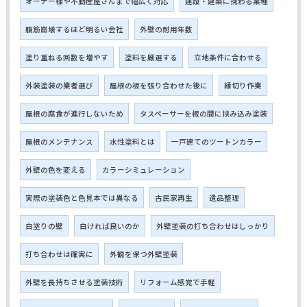
オーナー様や不動産屋さんまで幅広く対応
建設・建築に携わる業種
腹筋崩壊するほど明るい会社
外壁の耐用年数
塗り重ねる回数を増やす
塗料を厳選する
立地条件に合わせる
外装塗装の業者選び
屋根の板を張り合わせた後に
縁切り作業
屋根の腐食が進行しないため
タスペーサーを板の間に挟み込み塗装
屋根のメンテナンス
水性塗料とは
一戸建てのツートンカラー
外壁の色を変える
カラーシミュレーション
実際の塗装色と色見本では異なる
古民家再生
遺品整理
白塗りの壁
白ければ良いのか
外壁塗装の打ち合わせはしっかり
打ち合わせは確実に
外観を保つ外壁塗装
外壁を長持ちさせる塗装技術
リフォーム感覚で手軽