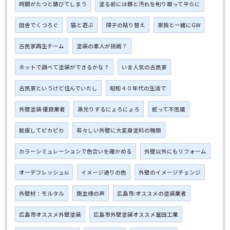
時間がたつと錆びてしまう
塗る前には錆と汚れを削り取って平らに
田舎でくつろぐ
猫と遊ぶ
障子の貼り替え
家族と一緒にGW
古民家再生チーム
塗装の素人が挑戦？
ネットで調べて塗装ができるかな？
いま人気の古民家
古民家というけど住んでいたし
昭和４０年代の生活で
外壁塗装 優良業者
黒光りするにょろにょろ
蛇って不思議
脱皮してピカピカ
若々しい外壁に大変身塗料の種類
カラーシミュレーションで色合いを確かめる
外壁以外にもリフォーム
オーデフレッシュsi
イメージ通りの色
外壁のイメージチェンジ
外壁材：モルタル
施主様の声
広島市:オススメの塗装業者
広島市オススメ外壁塗装
広島市外壁塗装オススメ室田工業