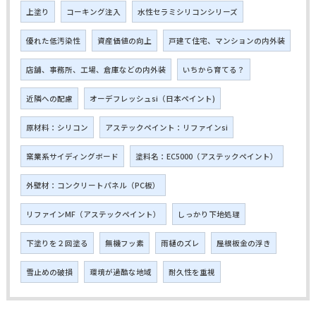
上塗り
コーキング注入
水性セラミシリコンシリーズ
優れた低汚染性
資産価値の向上
戸建て住宅、マンションの内外装
店舗、事務所、工場、倉庫などの内外装
いちから育てる？
近隣への配慮
オーデフレッシュsi（日本ペイント)
原材料：シリコン
アステックペイント：リファインsi
窯業系サイディングボード
塗料名：EC5000（アステックペイント）
外壁材：コンクリートパネル（PC板）
リファインMF（アステックペイント）
しっかり下地処理
下塗りを２回塗る
無機フッ素
雨樋のズレ
屋根板金の浮き
雪止めの破損
環境が過酷な地域
耐久性を重視