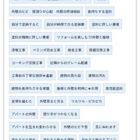
外壁のヒビ 雨漏りが心配 外壁の修理相談
長持ちする塗料
自分で塗装すると
自分が納得できる塗装業
塗料に詳しい業者
塗料の種類に詳しい業者
リフォームを楽しもう!外壁と屋根
漆喰工事
ベランダ防水工事
板金工事
雨樋交換工事
コーキング交換工事
近隣からのクレーム配慮
工事前の丁寧な挨拶★重要
建物の見た目
建物の汚れ
建物を長持ちさせる保護
屋根と外壁を同時に★お得
高性能塗料
足場を組むと
外壁見ると光る
ツルツル・ピカピカ
アパートの外壁
借り手がつかなくなる
アパートを生まれ変わらせる
外壁のヒビや苔
瓦にぬれます
塗れるから防水
塗れると助かる場所
ぬれると助かるアソコ