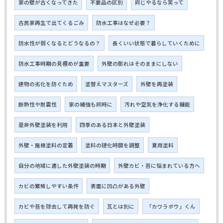
家の壁が古くなってきた
不要品の区別
同じやるなら笑って
古民家再生で出てくるごみ
防水工事はなぜ必要？
防水性が弱くなるとどうなるの？
長くいい状態で暮らしていくために
防水工事時期の見極めが重要
外壁の膨れはそのままにしない
建物の劣化を防ぐため
塗替えマスターズ
外壁を再塗装
断熱性や耐震性
家の補強も同時に
汚れや空気を浄化する機能
是非外壁塗装を利用
四季のある日本と外壁塗装
外壁・屋根塗料の定着
塗料の硬化時間を調整
夏用塗料
自分の地域に適した外壁塗装の時期
外壁カビ・苔に悩まれている方へ
カビの繁殖しやすい条件
表面に凹凸がある外壁
カビや苔を除去して再発を防ぐ
瓦とは別に
「カワラボウ」くん