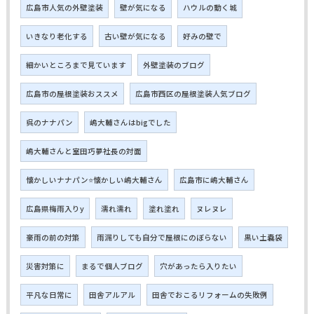
広島市人気の外壁塗装
壁が気になる
ハウルの動く城
いきなり老化する
古い壁が気になる
好みの壁で
細かいところまで見ています
外壁塗装のブログ
広島市の屋根塗装おススメ
広島市西区の屋根塗装人気ブログ
呉のナナパン
嶋大輔さんはbigでした
嶋大輔さんと室田巧夢社長の対面
懐かしいナナパン⭐懐かしい嶋大輔さん
広島市に嶋大輔さん
広島県梅雨入りy
濡れ濡れ
塗れ塗れ
ヌレヌレ
豪雨の前の対策
雨漏りしても自分で屋根にのぼらない
黒い土嚢袋
災害対策に
まるで個人ブログ
穴があったら入りたい
平凡な日常に
田舎アルアル
田舎でおこるリフォームの失敗例