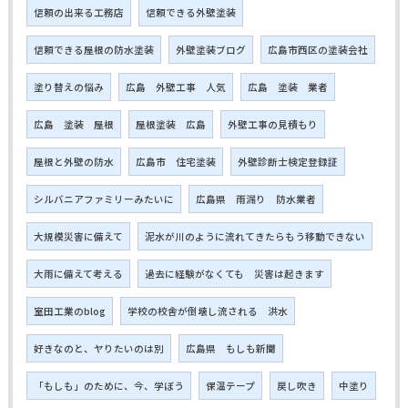
信頼の出来る工務店
信頼できる外壁塗装
信頼できる屋根の防水塗装
外壁塗装ブログ
広島市西区の塗装会社
塗り替えの悩み
広島 外壁工事 人気
広島 塗装 業者
広島 塗装 屋根
屋根塗装 広島
外壁工事の見積もり
屋根と外壁の防水
広島市 住宅塗装
外壁診断士検定登録証
シルバニアファミリーみたいに
広島県 雨漏り 防水業者
大規模災害に備えて
泥水が川のように流れてきたらもう移動できない
大雨に備えて考える
過去に経験がなくても 災害は起きます
室田工業のblog
学校の校舎が倒壊し流される 洪水
好きなのと、ヤりたいのは別
広島県 もしも新聞
「もしも」のために、今、学ぼう
保温テープ
戻し吹き
中塗り