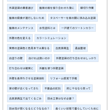
外装塗装の業者選び
屋根の板を張り合わせた後に
縁切り作業
屋根の腐食が進行しないため
タスペーサーを板の間に挟み込み塗装
屋根のメンテナンス
水性塗料とは
一戸建てのツートンカラー
外壁の色を変える
カラーシミュレーション
実際の塗装色と色見本では異なる
古民家再生
遺品整理
白塗りの壁
白ければ良いのか
外壁塗装の打ち合わせはしっかり
打ち合わせは確実に
外観を保つ外壁塗装
外壁を長持ちさせる塗装技術
リフォーム感覚で手軽
家の壁が古くなってきた
不要品の区別
同じやるなら笑って
古民家再生で出てくるごみ
防水工事はなぜ必要？
防水性が弱くなるとどうなるの？
長くいい状態で暮らしていくために