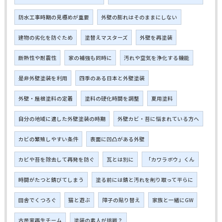
防水工事時期の見極めが重要
外壁の膨れはそのままにしない
建物の劣化を防ぐため
塗替えマスターズ
外壁を再塗装
断熱性や耐震性
家の補強も同時に
汚れや空気を浄化する機能
是非外壁塗装を利用
四季のある日本と外壁塗装
外壁・屋根塗料の定着
塗料の硬化時間を調整
夏用塗料
自分の地域に適した外壁塗装の時期
外壁カビ・苔に悩まれている方へ
カビの繁殖しやすい条件
表面に凹凸がある外壁
カビや苔を除去して再発を防ぐ
瓦とは別に
「カワラボウ」くん
時間がたつと錆びてしまう
塗る前には錆と汚れを削り取って平らに
田舎でくつろぐ
猫と遊ぶ
障子の貼り替え
家族と一緒にGW
古民家再生チーム
塗装の素人が挑戦？