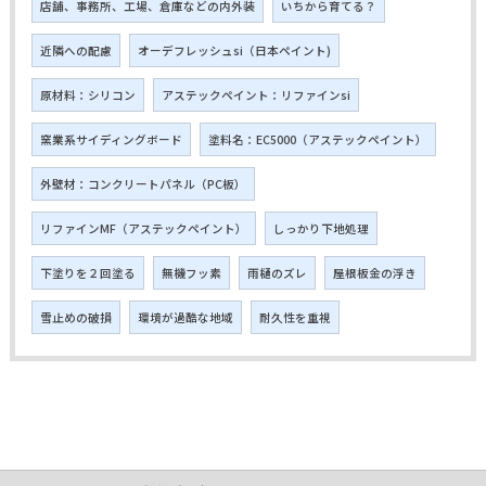
店舗、事務所、工場、倉庫などの内外装
いちから育てる？
近隣への配慮
オーデフレッシュsi（日本ペイント)
原材料：シリコン
アステックペイント：リファインsi
窯業系サイディングボード
塗料名：EC5000（アステックペイント）
外壁材：コンクリートパネル（PC板）
リファインMF（アステックペイント）
しっかり下地処理
下塗りを２回塗る
無機フッ素
雨樋のズレ
屋根板金の浮き
雪止めの破損
環境が過酷な地域
耐久性を重視