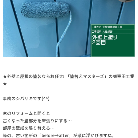
★外壁と屋根の塗装ならお任せ!!「塗替えマスターズ」の㈱室田工業
★
事務のシバサキです(^^)
家のリフォームと聞くと
古くなった畳部分を床張りにする…
部屋の壁紙を張り替える…
等の、古い箇所の「before→after」が頭に浮かびますね。