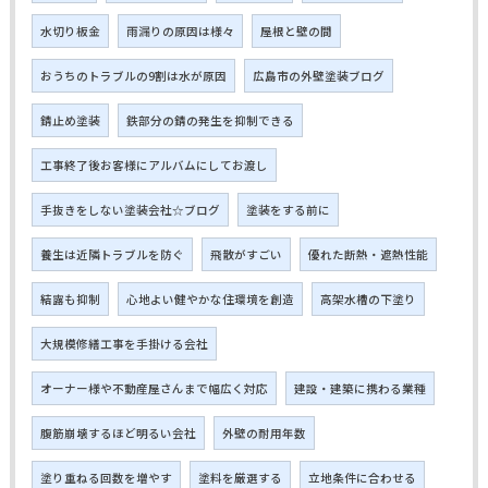
水切り板金
雨漏りの原因は様々
屋根と壁の間
おうちのトラブルの9割は水が原因
広島市の外壁塗装ブログ
錆止め塗装
鉄部分の錆の発生を抑制できる
工事終了後お客様にアルバムにしてお渡し
手抜きをしない塗装会社☆ブログ
塗装をする前に
養生は近隣トラブルを防ぐ
飛散がすごい
優れた断熱・遮熱性能
結露も抑制
心地よい健やかな住環境を創造
高架水槽の下塗り
大規模修繕工事を手掛ける会社
オーナー様や不動産屋さんまで幅広く対応
建設・建築に携わる業種
腹筋崩壊するほど明るい会社
外壁の耐用年数
塗り重ねる回数を増やす
塗料を厳選する
立地条件に合わせる