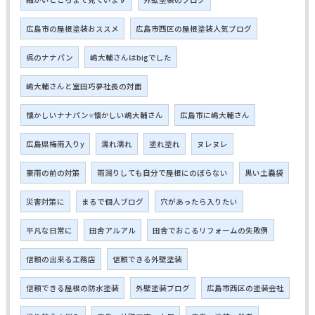
広島市の屋根塗装おススメ
広島市西区の屋根塗装人気ブログ
呉のナナパン
嶋大輔さんはbigでした
嶋大輔さんと室田巧夢社長の対面
懐かしいナナパン⭐懐かしい嶋大輔さん
広島市に嶋大輔さん
広島県梅雨入りy
濡れ濡れ
塗れ塗れ
ヌレヌレ
豪雨の前の対策
雨漏りしても自分で屋根にのぼらない
黒い土嚢袋
災害対策に
まるで個人ブログ
穴があったら入りたい
平凡な日常に
田舎アルアル
田舎でおこるリフォームの失敗例
信頼の出来る工務店
信頼できる外壁塗装
信頼できる屋根の防水塗装
外壁塗装ブログ
広島市西区の塗装会社