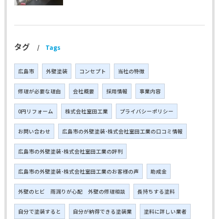
タグ
Tags
広島市
外壁塗装
コンセプト
当社の特徴
修理が必要な理由
会社概要
採用情報
事業内容
0円リフォーム
株式会社室田工業
プライバシーポリシー
お問い合わせ
広島市の外壁塗装･株式会社室田工業の口コミ情報
広島市の外壁塗装･株式会社室田工業の評判
広島市の外壁塗装･株式会社室田工業のお客様の声
助成金
外壁のヒビ 雨漏りが心配 外壁の修理相談
長持ちする塗料
自分で塗装すると
自分が納得できる塗装業
塗料に詳しい業者