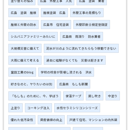
塗り替えの悩み
広島 外壁工事 人気
広島 塗装 業者
広島 塗装 屋根
屋根塗装 広島
外壁工事の見積もり
屋根と外壁の防水
広島市 住宅塗装
外壁診断士検定登録証
シルバニアファミリーみたいに
広島県 雨漏り 防水業者
大規模災害に備えて
泥水が川のように流れてきたらもう移動できない
大雨に備えて考える
過去に経験がなくても 災害は起きます
室田工業のblog
学校の校舎が倒壊し流される 洪水
好きなのと、ヤりたいのは別
広島県 もしも新聞
「もしも」のために、今、学ぼう
保温テープ
戻し吹き
中塗り
上塗り
コーキング注入
水性セラミシリコンシリーズ
優れた低汚染性
資産価値の向上
戸建て住宅、マンションの内外装