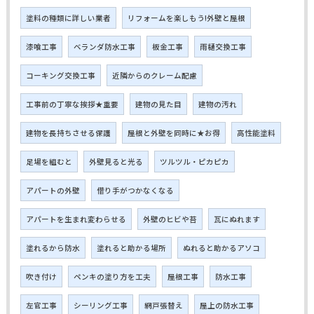
塗料の種類に詳しい業者
リフォームを楽しもう!外壁と屋根
漆喰工事
ベランダ防水工事
板金工事
雨樋交換工事
コーキング交換工事
近隣からのクレーム配慮
工事前の丁寧な挨拶★重要
建物の見た目
建物の汚れ
建物を長持ちさせる保護
屋根と外壁を同時に★お得
高性能塗料
足場を組むと
外壁見ると光る
ツルツル・ピカピカ
アパートの外壁
借り手がつかなくなる
アパートを生まれ変わらせる
外壁のヒビや苔
瓦にぬれます
塗れるから防水
塗れると助かる場所
ぬれると助かるアソコ
吹き付け
ペンキの塗り方を工夫
屋根工事
防水工事
左官工事
シーリング工事
網戸張替え
屋上の防水工事