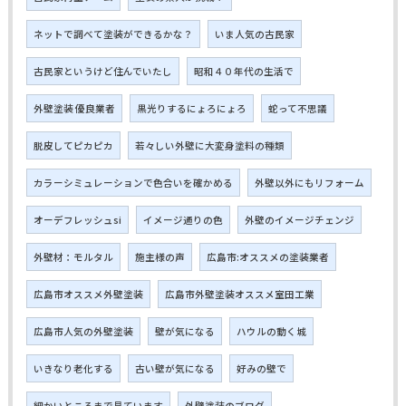
ネットで調べて塗装ができるかな？
いま人気の古民家
古民家というけど住んでいたし
昭和４０年代の生活で
外壁塗装 優良業者
黒光りするにょろにょろ
蛇って不思議
脱皮してピカピカ
若々しい外壁に大変身塗料の種類
カラーシミュレーションで色合いを確かめる
外壁以外にもリフォーム
オーデフレッシュsi
イメージ通りの色
外壁のイメージチェンジ
外壁材：モルタル
施主様の声
広島市:オススメの塗装業者
広島市オススメ外壁塗装
広島市外壁塗装オススメ室田工業
広島市人気の外壁塗装
壁が気になる
ハウルの動く城
いきなり老化する
古い壁が気になる
好みの壁で
細かいところまで見ています
外壁塗装のブログ