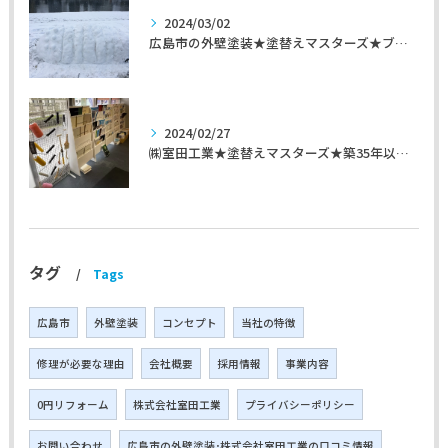
2024/03/02
広島市の外壁塗装★塗替えマスターズ★ブログ「初めて家を手入れするのに」
2024/02/27
㈱室田工業★塗替えマスターズ★築35年以上のお宅の施工事例
タグ
Tags
広島市
外壁塗装
コンセプト
当社の特徴
修理が必要な理由
会社概要
採用情報
事業内容
0円リフォーム
株式会社室田工業
プライバシーポリシー
お問い合わせ
広島市の外壁塗装･株式会社室田工業の口コミ情報