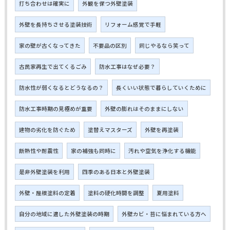
打ち合わせは確実に
外観を保つ外壁塗装
外壁を長持ちさせる塗装技術
リフォーム感覚で手軽
家の壁が古くなってきた
不要品の区別
同じやるなら笑って
古民家再生で出てくるごみ
防水工事はなぜ必要？
防水性が弱くなるとどうなるの？
長くいい状態で暮らしていくために
防水工事時期の見極めが重要
外壁の膨れはそのままにしない
建物の劣化を防ぐため
塗替えマスターズ
外壁を再塗装
断熱性や耐震性
家の補強も同時に
汚れや空気を浄化する機能
是非外壁塗装を利用
四季のある日本と外壁塗装
外壁・屋根塗料の定着
塗料の硬化時間を調整
夏用塗料
自分の地域に適した外壁塗装の時期
外壁カビ・苔に悩まれている方へ