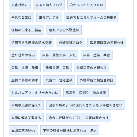
災害対策に
まるで個人ブログ
穴があったら入りたい
平凡な日常に
田舎アルアル
田舎でおこるリフォームの失敗例
信頼の出来る工務店
信頼できる外壁塗装
信頼できる屋根の防水塗装
外壁塗装ブログ
広島市西区の塗装会社
塗り替えの悩み
広島 外壁工事 人気
広島 塗装 業者
広島 塗装 屋根
屋根塗装 広島
外壁工事の見積もり
屋根と外壁の防水
広島市 住宅塗装
外壁診断士検定登録証
シルバニアファミリーみたいに
広島県 雨漏り 防水業者
大規模災害に備えて
泥水が川のように流れてきたらもう移動できない
大雨に備えて考える
過去に経験がなくても 災害は起きます
室田工業のblog
学校の校舎が倒壊し流される 洪水