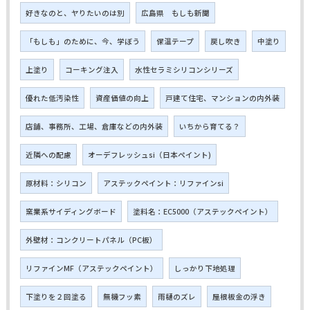
好きなのと、ヤりたいのは別
広島県 もしも新聞
「もしも」のために、今、学ぼう
保温テープ
戻し吹き
中塗り
上塗り
コーキング注入
水性セラミシリコンシリーズ
優れた低汚染性
資産価値の向上
戸建て住宅、マンションの内外装
店舗、事務所、工場、倉庫などの内外装
いちから育てる？
近隣への配慮
オーデフレッシュsi（日本ペイント)
原材料：シリコン
アステックペイント：リファインsi
窯業系サイディングボード
塗料名：EC5000（アステックペイント）
外壁材：コンクリートパネル（PC板）
リファインMF（アステックペイント）
しっかり下地処理
下塗りを２回塗る
無機フッ素
雨樋のズレ
屋根板金の浮き