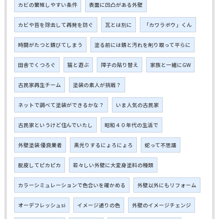
カビの繁殖しやすい条件
表面に凹凸がある外壁
カビや苔を除去して再発を防ぐ
瓦とは別に
「カワラボウ」くん
時間がたつと錆びてしまう
塗る前には錆と汚れを削り取って平らに
田舎でくつろぐ
猫と遊ぶ
障子の貼り替え
家族と一緒にGW
古民家再生チーム
塗装の素人が挑戦？
ネットで調べて塗装ができるかな？
いま人気の古民家
古民家というけど住んでいたし
昭和４０年代の生活で
外壁塗装 優良業者
黒光りするにょろにょろ
蛇って不思議
脱皮してピカピカ
若々しい外壁に大変身塗料の種類
カラーシミュレーションで色合いを確かめる
外壁以外にもリフォーム
オーデフレッシュsi
イメージ通りの色
外壁のイメージチェンジ