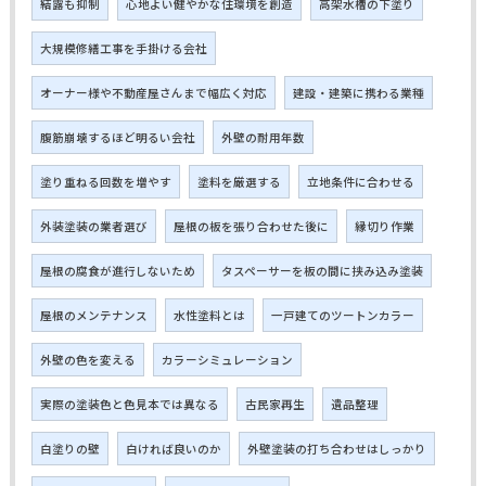
結露も抑制
心地よい健やかな住環境を創造
高架水槽の下塗り
大規模修繕工事を手掛ける会社
オーナー様や不動産屋さんまで幅広く対応
建設・建築に携わる業種
腹筋崩壊するほど明るい会社
外壁の耐用年数
塗り重ねる回数を増やす
塗料を厳選する
立地条件に合わせる
外装塗装の業者選び
屋根の板を張り合わせた後に
縁切り作業
屋根の腐食が進行しないため
タスペーサーを板の間に挟み込み塗装
屋根のメンテナンス
水性塗料とは
一戸建てのツートンカラー
外壁の色を変える
カラーシミュレーション
実際の塗装色と色見本では異なる
古民家再生
遺品整理
白塗りの壁
白ければ良いのか
外壁塗装の打ち合わせはしっかり