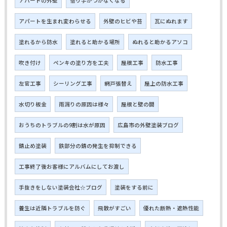
アパートの外壁
借り手がつかなくなる
アパートを生まれ変わらせる
外壁のヒビや苔
瓦にぬれます
塗れるから防水
塗れると助かる場所
ぬれると助かるアソコ
吹き付け
ペンキの塗り方を工夫
屋根工事
防水工事
左官工事
シーリング工事
網戸張替え
屋上の防水工事
水切り板金
雨漏りの原因は様々
屋根と壁の間
おうちのトラブルの9割は水が原因
広島市の外壁塗装ブログ
錆止め塗装
鉄部分の錆の発生を抑制できる
工事終了後お客様にアルバムにしてお渡し
手抜きをしない塗装会社☆ブログ
塗装をする前に
養生は近隣トラブルを防ぐ
飛散がすごい
優れた断熱・遮熱性能