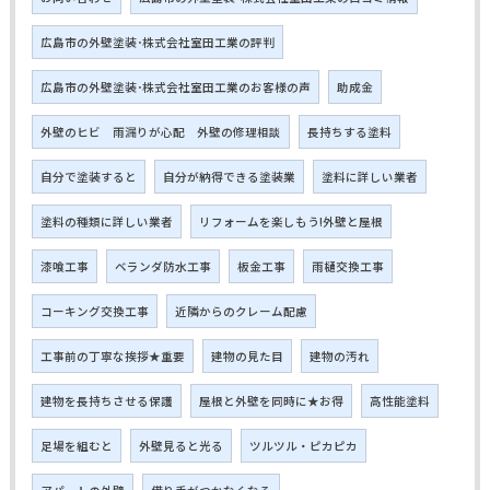
広島市の外壁塗装･株式会社室田工業の評判
広島市の外壁塗装･株式会社室田工業のお客様の声
助成金
外壁のヒビ 雨漏りが心配 外壁の修理相談
長持ちする塗料
自分で塗装すると
自分が納得できる塗装業
塗料に詳しい業者
塗料の種類に詳しい業者
リフォームを楽しもう!外壁と屋根
漆喰工事
ベランダ防水工事
板金工事
雨樋交換工事
コーキング交換工事
近隣からのクレーム配慮
工事前の丁寧な挨拶★重要
建物の見た目
建物の汚れ
建物を長持ちさせる保護
屋根と外壁を同時に★お得
高性能塗料
足場を組むと
外壁見ると光る
ツルツル・ピカピカ