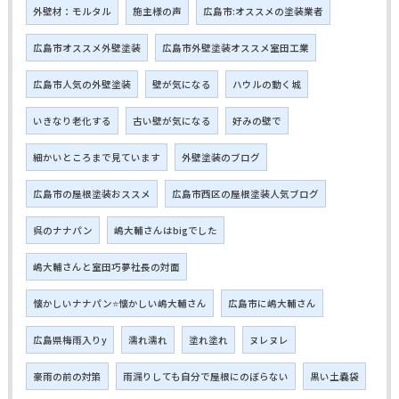
外壁材：モルタル
施主様の声
広島市:オススメの塗装業者
広島市オススメ外壁塗装
広島市外壁塗装オススメ室田工業
広島市人気の外壁塗装
壁が気になる
ハウルの動く城
いきなり老化する
古い壁が気になる
好みの壁で
細かいところまで見ています
外壁塗装のブログ
広島市の屋根塗装おススメ
広島市西区の屋根塗装人気ブログ
呉のナナパン
嶋大輔さんはbigでした
嶋大輔さんと室田巧夢社長の対面
懐かしいナナパン⭐懐かしい嶋大輔さん
広島市に嶋大輔さん
広島県梅雨入りy
濡れ濡れ
塗れ塗れ
ヌレヌレ
豪雨の前の対策
雨漏りしても自分で屋根にのぼらない
黒い土嚢袋