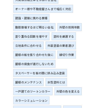
オーナー様や不動産屋さんまで幅広く対応
建設・建築に携わる業種
腹筋崩壊するほど明るい会社
外壁の耐用年数
塗り重ねる回数を増やす
塗料を厳選する
立地条件に合わせる
外装塗装の業者選び
屋根の板を張り合わせた後に
縁切り作業
屋根の腐食が進行しないため
タスペーサーを板の間に挟み込み塗装
屋根のメンテナンス
水性塗料とは
一戸建てのツートンカラー
外壁の色を変える
カラーシミュレーション