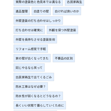
実際の塗装色と色見本では異なる
古民家再生
遺品整理
白塗りの壁
白ければ良いのか
外壁塗装の打ち合わせはしっかり
打ち合わせは確実に
外観を保つ外壁塗装
外壁を長持ちさせる塗装技術
リフォーム感覚で手軽
家の壁が古くなってきた
不要品の区別
同じやるなら笑って
古民家再生で出てくるごみ
防水工事はなぜ必要？
防水性が弱くなるとどうなるの？
長くいい状態で暮らしていくために