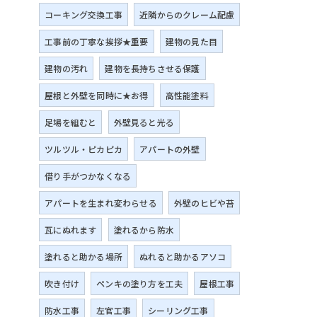
コーキング交換工事
近隣からのクレーム配慮
工事前の丁寧な挨拶★重要
建物の見た目
建物の汚れ
建物を長持ちさせる保護
屋根と外壁を同時に★お得
高性能塗料
足場を組むと
外壁見ると光る
ツルツル・ピカピカ
アパートの外壁
借り手がつかなくなる
アパートを生まれ変わらせる
外壁のヒビや苔
瓦にぬれます
塗れるから防水
塗れると助かる場所
ぬれると助かるアソコ
吹き付け
ペンキの塗り方を工夫
屋根工事
防水工事
左官工事
シーリング工事