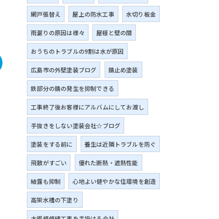
網戸張替え
屋上の防水工事
水切り板金
雨漏りの原因は様々
屋根と壁の間
おうちのトラブルの9割は水が原因
広島市の外壁塗装ブログ
錆止め塗装
鉄部分の錆の発生を抑制できる
工事終了後お客様にアルバムにしてお渡し
手抜きをしない塗装会社☆ブログ
塗装をする前に
養生は近隣トラブルを防ぐ
飛散がすごい
優れた断熱・遮熱性能
結露も抑制
心地よい健やかな住環境を創造
高架水槽の下塗り
大規模修繕工事を手掛ける会社