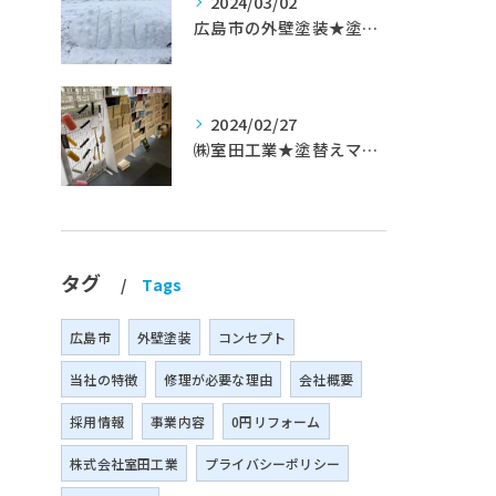
2024/03/02
広島市の外壁塗装★塗替えマスターズ★ブログ「初めて家を手入れするのに」
2024/02/27
㈱室田工業★塗替えマスターズ★築35年以上のお宅の施工事例
タグ
Tags
広島市
外壁塗装
コンセプト
当社の特徴
修理が必要な理由
会社概要
採用情報
事業内容
0円リフォーム
株式会社室田工業
プライバシーポリシー