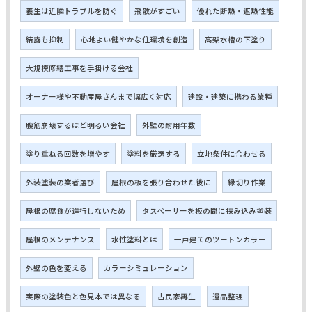
養生は近隣トラブルを防ぐ
飛散がすごい
優れた断熱・遮熱性能
結露も抑制
心地よい健やかな住環境を創造
高架水槽の下塗り
大規模修繕工事を手掛ける会社
オーナー様や不動産屋さんまで幅広く対応
建設・建築に携わる業種
腹筋崩壊するほど明るい会社
外壁の耐用年数
塗り重ねる回数を増やす
塗料を厳選する
立地条件に合わせる
外装塗装の業者選び
屋根の板を張り合わせた後に
縁切り作業
屋根の腐食が進行しないため
タスペーサーを板の間に挟み込み塗装
屋根のメンテナンス
水性塗料とは
一戸建てのツートンカラー
外壁の色を変える
カラーシミュレーション
実際の塗装色と色見本では異なる
古民家再生
遺品整理