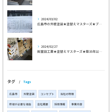
2024/03/02
広島市の外壁塗装★塗替えマスターズ★ブログ「初めて家を手入れするのに」
2024/02/27
㈱室田工業★塗替えマスターズ★築35年以上のお宅の施工事例
タグ
Tags
広島市
外壁塗装
コンセプト
当社の特徴
修理が必要な理由
会社概要
採用情報
事業内容