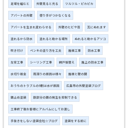
足場を組むと
外壁見ると光る
ツルツル・ピカピカ
アパートの外壁
借り手がつかなくなる
アパートを生まれ変わらせる
外壁のヒビや苔
瓦にぬれます
塗れるから防水
塗れると助かる場所
ぬれると助かるアソコ
吹き付け
ペンキの塗り方を工夫
屋根工事
防水工事
左官工事
シーリング工事
網戸張替え
屋上の防水工事
水切り板金
雨漏りの原因は様々
屋根と壁の間
おうちのトラブルの9割は水が原因
広島市の外壁塗装ブログ
錆止め塗装
鉄部分の錆の発生を抑制できる
工事終了後お客様にアルバムにしてお渡し
手抜きをしない塗装会社☆ブログ
塗装をする前に