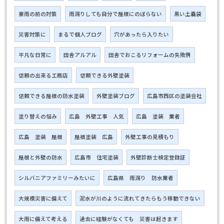
豪雨の前の対策
雨漏りしても自分で屋根にのぼらない
黒い土嚢袋
災害対策に
まるで個人ブログ
穴があったら入りたい
平凡な日常に
田舎アルアル
田舎でおこるリフォームの失敗例
信頼の出来る工務店
信頼できる外壁塗装
信頼できる屋根の防水塗装
外壁塗装ブログ
広島市西区の塗装会社
塗り替えの悩み
広島 外壁工事 人気
広島 塗装 業者
広島 塗装 屋根
屋根塗装 広島
外壁工事の見積もり
屋根と外壁の防水
広島市 住宅塗装
外壁診断士検定登録証
シルバニアファミリーみたいに
広島県 雨漏り 防水業者
大規模災害に備えて
泥水が川のように流れてきたらもう移動できない
大雨に備えて考える
過去に経験がなくても 災害は起きます