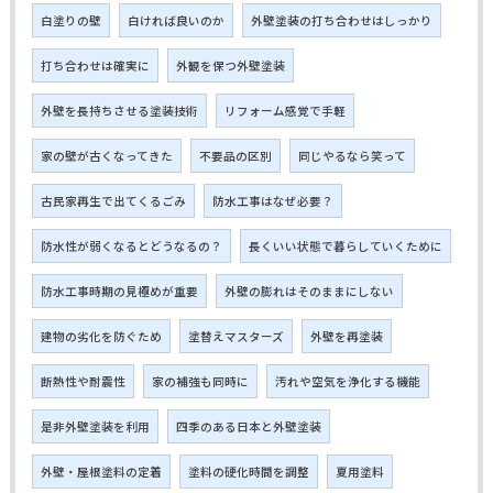
白塗りの壁
白ければ良いのか
外壁塗装の打ち合わせはしっかり
打ち合わせは確実に
外観を保つ外壁塗装
外壁を長持ちさせる塗装技術
リフォーム感覚で手軽
家の壁が古くなってきた
不要品の区別
同じやるなら笑って
古民家再生で出てくるごみ
防水工事はなぜ必要？
防水性が弱くなるとどうなるの？
長くいい状態で暮らしていくために
防水工事時期の見極めが重要
外壁の膨れはそのままにしない
建物の劣化を防ぐため
塗替えマスターズ
外壁を再塗装
断熱性や耐震性
家の補強も同時に
汚れや空気を浄化する機能
是非外壁塗装を利用
四季のある日本と外壁塗装
外壁・屋根塗料の定着
塗料の硬化時間を調整
夏用塗料