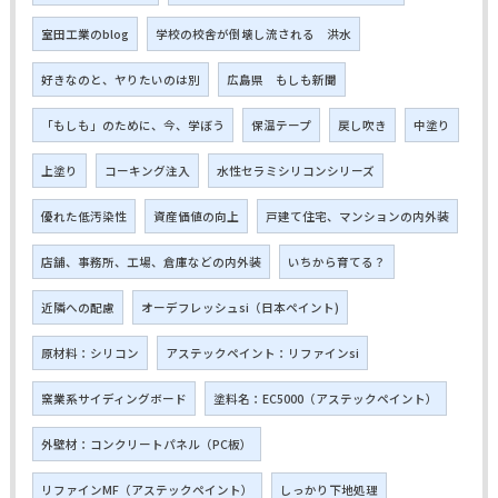
室田工業のblog
学校の校舎が倒壊し流される 洪水
好きなのと、ヤりたいのは別
広島県 もしも新聞
「もしも」のために、今、学ぼう
保温テープ
戻し吹き
中塗り
上塗り
コーキング注入
水性セラミシリコンシリーズ
優れた低汚染性
資産価値の向上
戸建て住宅、マンションの内外装
店舗、事務所、工場、倉庫などの内外装
いちから育てる？
近隣への配慮
オーデフレッシュsi（日本ペイント)
原材料：シリコン
アステックペイント：リファインsi
窯業系サイディングボード
塗料名：EC5000（アステックペイント）
外壁材：コンクリートパネル（PC板）
リファインMF（アステックペイント）
しっかり下地処理