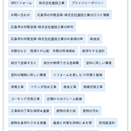
0円リフォーム
株式会社室田工業
プライバシーポリシー
お問い合わせ
広島市の外壁塗装･株式会社室田工業の口コミ情報
広島市の外壁塗装･株式会社室田工業の評判
広島市の外壁塗装･株式会社室田工業のお客様の声
助成金
外壁のヒビ 雨漏りが心配 外壁の修理相談
長持ちする塗料
自分で塗装すると
自分が納得できる塗装業
塗料に詳しい業者
塗料の種類に詳しい業者
リフォームを楽しもう!外壁と屋根
漆喰工事
ベランダ防水工事
板金工事
雨樋交換工事
コーキング交換工事
近隣からのクレーム配慮
工事前の丁寧な挨拶★重要
建物の見た目
建物の汚れ
建物を長持ちさせる保護
屋根と外壁を同時に★お得
高性能塗料