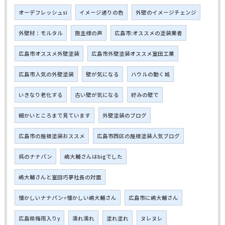
オーデフレッシュsi
イメージ通りの色
外壁のイメージチェンジ
外壁材：モルタル
施主様の声
広島市:オススメの塗装業者
広島市オススメ外壁塗装
広島市外壁塗装オススメ室田工業
広島市人気の外壁塗装
壁が気になる
ハウルの動く城
いきなり老化する
古い壁が気になる
好みの壁で
細かいところまで見ています
外壁塗装のブログ
広島市の屋根塗装おススメ
広島市西区の屋根塗装人気ブログ
呉のナナパン
嶋大輔さんはbigでした
嶋大輔さんと室田巧夢社長の対面
懐かしいナナパン⭐懐かしい嶋大輔さん
広島市に嶋大輔さん
広島県梅雨入りy
濡れ濡れ
塗れ塗れ
ヌレヌレ