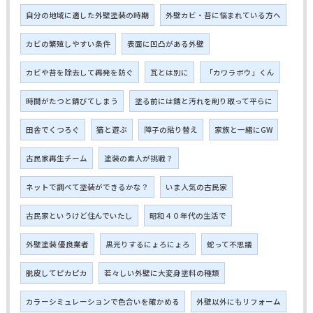
自分の地域に適した外壁塗装の時期
外壁カビ・苔に悩まれている方へ
カビの繁殖しやすい条件
表面に凹凸がある外壁
カビや苔を除去して再発を防ぐ
瓦とは別に
「カワラボウ」くん
時間がたつと錆びてしまう
塗る前には錆と汚れを削り取って平らに
田舎でくつろぐ
猫と遊ぶ
障子の貼り替え
家族と一緒にGW
古民家再生チーム
塗装の素人が挑戦？
ネットで調べて塗装ができるかな？
いま人気の古民家
古民家というけど住んでいたし
昭和４０年代の生活で
外壁塗装 優良業者
黒光りするにょろにょろ
蛇って不思議
脱皮してピカピカ
若々しい外壁に大変身塗料の種類
カラーシミュレーションで色合いを確かめる
外壁以外にもリフォーム