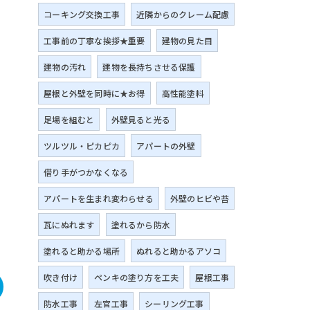
コーキング交換工事
近隣からのクレーム配慮
工事前の丁寧な挨拶★重要
建物の見た目
建物の汚れ
建物を長持ちさせる保護
屋根と外壁を同時に★お得
高性能塗料
足場を組むと
外壁見ると光る
ツルツル・ピカピカ
アパートの外壁
借り手がつかなくなる
アパートを生まれ変わらせる
外壁のヒビや苔
瓦にぬれます
塗れるから防水
塗れると助かる場所
ぬれると助かるアソコ
吹き付け
ペンキの塗り方を工夫
屋根工事
防水工事
左官工事
シーリング工事