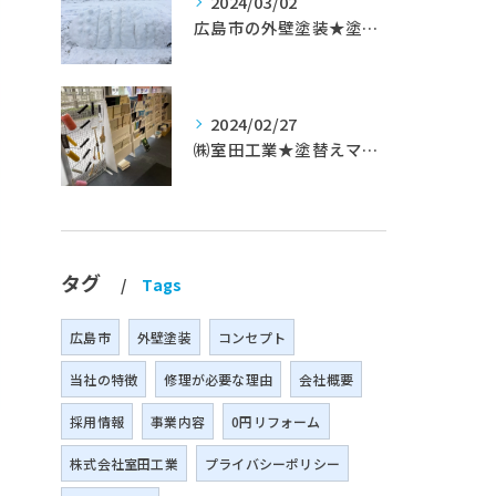
2024/03/02
広島市の外壁塗装★塗替えマスターズ★ブログ「初めて家を手入れするのに」
2024/02/27
㈱室田工業★塗替えマスターズ★築35年以上のお宅の施工事例
タグ
Tags
広島市
外壁塗装
コンセプト
当社の特徴
修理が必要な理由
会社概要
採用情報
事業内容
0円リフォーム
株式会社室田工業
プライバシーポリシー