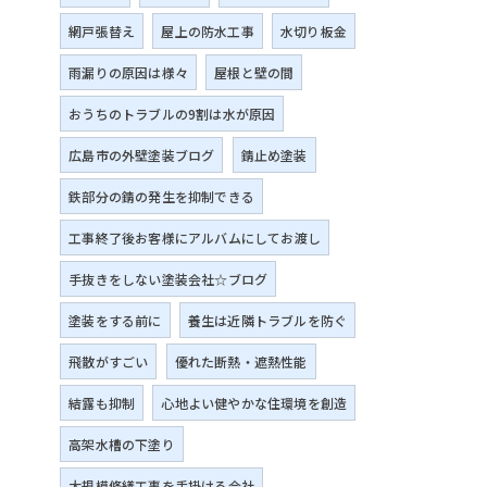
網戸張替え
屋上の防水工事
水切り板金
雨漏りの原因は様々
屋根と壁の間
おうちのトラブルの9割は水が原因
広島市の外壁塗装ブログ
錆止め塗装
鉄部分の錆の発生を抑制できる
工事終了後お客様にアルバムにしてお渡し
手抜きをしない塗装会社☆ブログ
塗装をする前に
養生は近隣トラブルを防ぐ
飛散がすごい
優れた断熱・遮熱性能
結露も抑制
心地よい健やかな住環境を創造
高架水槽の下塗り
大規模修繕工事を手掛ける会社