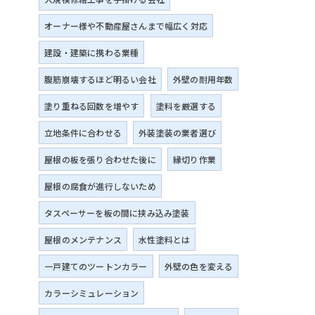
オーナー様や不動産屋さんまで幅広く対応
建設・建築に携わる業種
腹筋崩壊するほど明るい会社
外壁の耐用年数
塗り重ねる回数を増やす
塗料を厳選する
立地条件に合わせる
外装塗装の業者選び
屋根の板を張り合わせた後に
縁切り作業
屋根の腐食が進行しないため
タスペーサーを板の間に挟み込み塗装
屋根のメンテナンス
水性塗料とは
一戸建てのツートンカラー
外壁の色を変える
カラーシミュレーション