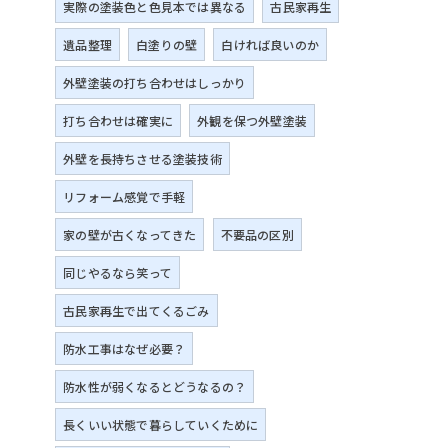
実際の塗装色と色見本では異なる
古民家再生
遺品整理
白塗りの壁
白ければ良いのか
外壁塗装の打ち合わせはしっかり
打ち合わせは確実に
外観を保つ外壁塗装
外壁を長持ちさせる塗装技術
リフォーム感覚で手軽
家の壁が古くなってきた
不要品の区別
同じやるなら笑って
古民家再生で出てくるごみ
防水工事はなぜ必要？
防水性が弱くなるとどうなるの？
長くいい状態で暮らしていくために