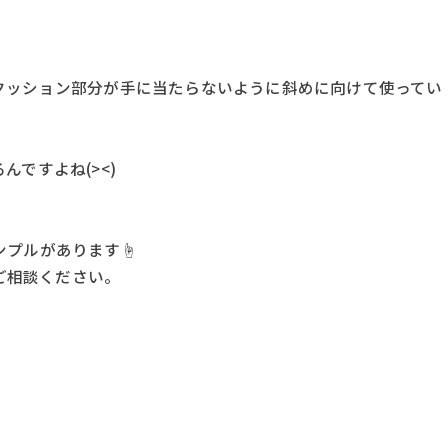
クッション部分が手に当たらないように斜めに向けて使ってい
ですよね(><)
ンプルがあります☝
)ご相談ください。