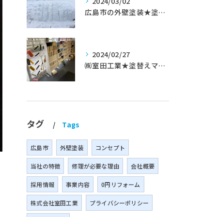
2024/03/02
広島市の外壁塗装★塗替えマスターズ★ブログ「初めて家を手入れするのに」
2024/02/27
㈱室田工業★塗替えマスターズ★築35年以上のお宅の施工事例
タグ
Tags
広島市
外壁塗装
コンセプト
当社の特徴
修理が必要な理由
会社概要
。
採用情報
事業内容
0円リフォーム
株式会社室田工業
プライバシーポリシー