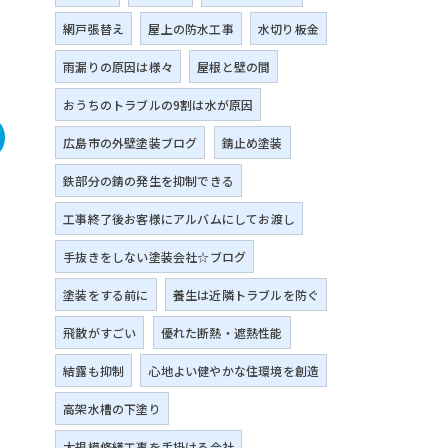
網戸張替え
屋上の防水工事
水切り板金
雨漏りの原因は様々
屋根と壁の間
おうちのトラブルの9割は水が原因
広島市の外壁塗装ブログ
錆止め塗装
鉄部分の錆の発生を抑制できる
工事終了後お客様にアルバムにしてお渡し
手抜きをしない塗装会社☆ブログ
塗装をする前に
養生は近隣トラブルを防ぐ
飛散がすごい
優れた断熱・遮熱性能
結露も抑制
心地よい健やかな住環境を創造
高架水槽の下塗り
大規模修繕工事を手掛ける会社