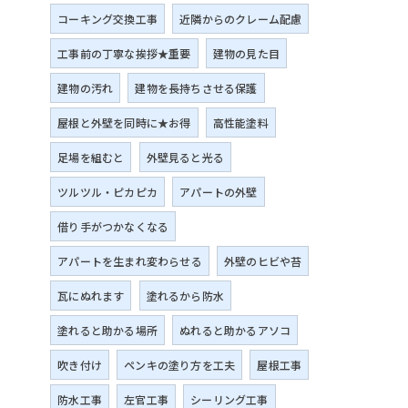
コーキング交換工事
近隣からのクレーム配慮
工事前の丁寧な挨拶★重要
建物の見た目
建物の汚れ
建物を長持ちさせる保護
屋根と外壁を同時に★お得
高性能塗料
足場を組むと
外壁見ると光る
ツルツル・ピカピカ
アパートの外壁
借り手がつかなくなる
アパートを生まれ変わらせる
外壁のヒビや苔
瓦にぬれます
塗れるから防水
塗れると助かる場所
ぬれると助かるアソコ
吹き付け
ペンキの塗り方を工夫
屋根工事
防水工事
左官工事
シーリング工事