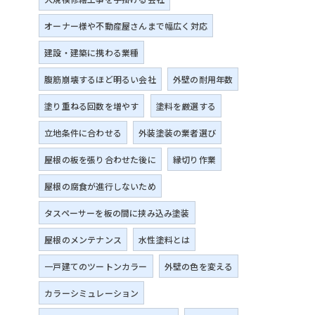
オーナー様や不動産屋さんまで幅広く対応
建設・建築に携わる業種
腹筋崩壊するほど明るい会社
外壁の耐用年数
塗り重ねる回数を増やす
塗料を厳選する
立地条件に合わせる
外装塗装の業者選び
屋根の板を張り合わせた後に
縁切り作業
屋根の腐食が進行しないため
タスペーサーを板の間に挟み込み塗装
屋根のメンテナンス
水性塗料とは
一戸建てのツートンカラー
外壁の色を変える
カラーシミュレーション