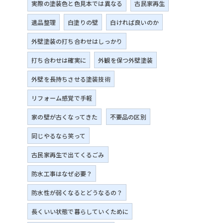
実際の塗装色と色見本では異なる
古民家再生
遺品整理
白塗りの壁
白ければ良いのか
外壁塗装の打ち合わせはしっかり
打ち合わせは確実に
外観を保つ外壁塗装
外壁を長持ちさせる塗装技術
リフォーム感覚で手軽
家の壁が古くなってきた
不要品の区別
同じやるなら笑って
古民家再生で出てくるごみ
防水工事はなぜ必要？
防水性が弱くなるとどうなるの？
長くいい状態で暮らしていくために