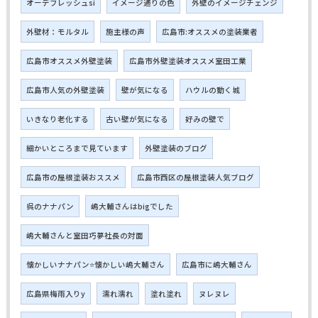
オーデフレッシュsi
イメージ通りの色
外壁のイメージチェンジ
外壁材：モルタル
施主様の声
広島市:オススメの塗装業者
広島市オススメ外壁塗装
広島市外壁塗装オススメ室田工業
広島市人気の外壁塗装
壁が気になる
ハウルの動く城
いきなり老化する
古い壁が気になる
好みの壁で
細かいところまで見ています
外壁塗装のブログ
広島市の屋根塗装おススメ
広島市西区の屋根塗装人気ブログ
呉のナナパン
嶋大輔さんはbigでした
嶋大輔さんと室田巧夢社長の対面
懐かしいナナパン⭐懐かしい嶋大輔さん
広島市に嶋大輔さん
広島県梅雨入りy
濡れ濡れ
塗れ塗れ
ヌレヌレ