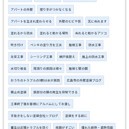
アパートの外壁
借り手がつかなくなる
アパートを生まれ変わらせる
外壁のヒビや苔
瓦にぬれます
塗れるから防水
塗れると助かる場所
ぬれると助かるアソコ
吹き付け
ペンキの塗り方を工夫
屋根工事
防水工事
左官工事
シーリング工事
網戸張替え
屋上の防水工事
水切り板金
雨漏りの原因は様々
屋根と壁の間
おうちのトラブルの9割は水が原因
広島市の外壁塗装ブログ
錆止め塗装
鉄部分の錆の発生を抑制できる
工事終了後お客様にアルバムにしてお渡し
手抜きをしない塗装会社☆ブログ
塗装をする前に
養生は近隣トラブルを防ぐ
飛散がすごい
優れた断熱・遮熱性能