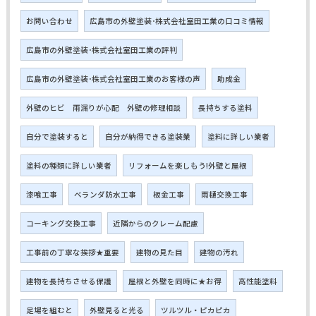
お問い合わせ
広島市の外壁塗装･株式会社室田工業の口コミ情報
広島市の外壁塗装･株式会社室田工業の評判
広島市の外壁塗装･株式会社室田工業のお客様の声
助成金
外壁のヒビ 雨漏りが心配 外壁の修理相談
長持ちする塗料
自分で塗装すると
自分が納得できる塗装業
塗料に詳しい業者
塗料の種類に詳しい業者
リフォームを楽しもう!外壁と屋根
漆喰工事
ベランダ防水工事
板金工事
雨樋交換工事
コーキング交換工事
近隣からのクレーム配慮
工事前の丁寧な挨拶★重要
建物の見た目
建物の汚れ
建物を長持ちさせる保護
屋根と外壁を同時に★お得
高性能塗料
足場を組むと
外壁見ると光る
ツルツル・ピカピカ