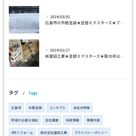
2024/03/02
広島市の外壁塗装★塗替えマスターズ★ブログ「初めて家を手入れするのに」
2024/02/27
㈱室田工業★塗替えマスターズ★築35年以上のお宅の施工事例
タグ
Tags
広島市
外壁塗装
コンセプト
当社の特徴
修理が必要な理由
会社概要
採用情報
事業内容
0円リフォーム
株式会社室田工業
プライバシーポリシー