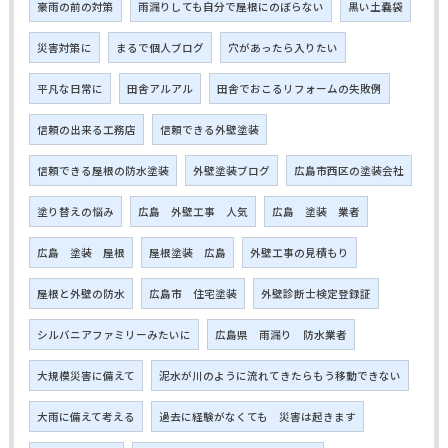
豪雨の前の対策
雨漏りしても自分で屋根にのぼらない
黒い土嚢袋
災害対策に
まるで個人ブログ
穴があったら入りたい
平凡な日常に
田舎アルアル
田舎でおこるリフォームの失敗例
信頼の出来る工務店
信頼できる外壁塗装
信頼できる屋根の防水塗装
外壁塗装ブログ
広島市西区の塗装会社
塗り替えの悩み
広島 外壁工事 人気
広島 塗装 業者
広島 塗装 屋根
屋根塗装 広島
外壁工事の見積もり
屋根と外壁の防水
広島市 住宅塗装
外壁診断士検定登録証
シルバニアファミリーみたいに
広島県 雨漏り 防水業者
大規模災害に備えて
泥水が川のように流れてきたらもう移動できない
大雨に備えて考える
過去に経験がなくても 災害は起きます