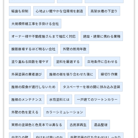
結露も抑制
心地よい健やかな住環境を創造
高架水槽の下塗り
大規模修繕工事を手掛ける会社
オーナー様や不動産屋さんまで幅広く対応
建設・建築に携わる業種
腹筋崩壊するほど明るい会社
外壁の耐用年数
塗り重ねる回数を増やす
塗料を厳選する
立地条件に合わせる
外装塗装の業者選び
屋根の板を張り合わせた後に
縁切り作業
屋根の腐食が進行しないため
タスペーサーを板の間に挟み込み塗装
屋根のメンテナンス
水性塗料とは
一戸建てのツートンカラー
外壁の色を変える
カラーシミュレーション
実際の塗装色と色見本では異なる
古民家再生
遺品整理
白塗りの壁
白ければ良いのか
外壁塗装の打ち合わせはしっかり