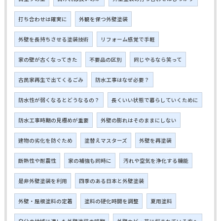
打ち合わせは確実に
外観を保つ外壁塗装
外壁を長持ちさせる塗装技術
リフォーム感覚で手軽
家の壁が古くなってきた
不要品の区別
同じやるなら笑って
古民家再生で出てくるごみ
防水工事はなぜ必要？
防水性が弱くなるとどうなるの？
長くいい状態で暮らしていくために
防水工事時期の見極めが重要
外壁の膨れはそのままにしない
建物の劣化を防ぐため
塗替えマスターズ
外壁を再塗装
断熱性や耐震性
家の補強も同時に
汚れや空気を浄化する機能
是非外壁塗装を利用
四季のある日本と外壁塗装
外壁・屋根塗料の定着
塗料の硬化時間を調整
夏用塗料