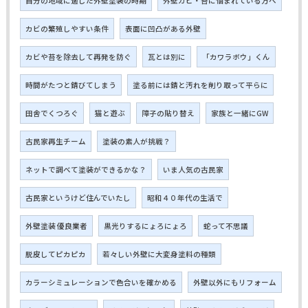
自分の地域に適した外壁塗装の時期
外壁カビ・苔に悩まれている方へ
カビの繁殖しやすい条件
表面に凹凸がある外壁
カビや苔を除去して再発を防ぐ
瓦とは別に
「カワラボウ」くん
時間がたつと錆びてしまう
塗る前には錆と汚れを削り取って平らに
田舎でくつろぐ
猫と遊ぶ
障子の貼り替え
家族と一緒にGW
古民家再生チーム
塗装の素人が挑戦？
ネットで調べて塗装ができるかな？
いま人気の古民家
古民家というけど住んでいたし
昭和４０年代の生活で
外壁塗装 優良業者
黒光りするにょろにょろ
蛇って不思議
脱皮してピカピカ
若々しい外壁に大変身塗料の種類
カラーシミュレーションで色合いを確かめる
外壁以外にもリフォーム