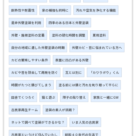
断熱性や耐震性
家の補強も同時に
汚れや空気を浄化する機能
是非外壁塗装を利用
四季のある日本と外壁塗装
外壁・屋根塗料の定着
塗料の硬化時間を調整
夏用塗料
自分の地域に適した外壁塗装の時期
外壁カビ・苔に悩まれている方へ
カビの繁殖しやすい条件
表面に凹凸がある外壁
カビや苔を除去して再発を防ぐ
瓦とは別に
「カワラボウ」くん
時間がたつと錆びてしまう
塗る前には錆と汚れを削り取って平らに
田舎でくつろぐ
猫と遊ぶ
障子の貼り替え
家族と一緒にGW
古民家再生チーム
塗装の素人が挑戦？
ネットで調べて塗装ができるかな？
いま人気の古民家
古民家というけど住んでいたし
昭和４０年代の生活で