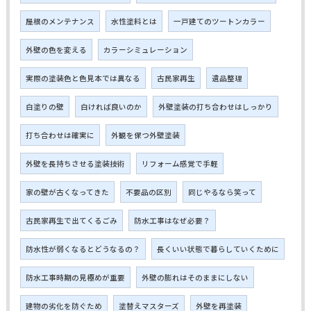
屋根のメンテナンス
水性塗料とは
一戸建てのツートンカラー
外壁の色を変える
カラーシミュレーション
実際の塗装色と色見本では異なる
古民家再生
遺品整理
白塗りの壁
白ければ良いのか
外壁塗装の打ち合わせはしっかり
打ち合わせは確実に
外観を保つ外壁塗装
外壁を長持ちさせる塗装技術
リフォーム感覚で手軽
家の壁が古くなってきた
不要品の区別
同じやるなら笑って
古民家再生で出てくるごみ
防水工事はなぜ必要？
防水性が弱くなるとどうなるの？
長くいい状態で暮らしていくために
防水工事時期の見極めが重要
外壁の膨れはそのままにしない
建物の劣化を防ぐため
塗替えマスターズ
外壁を再塗装