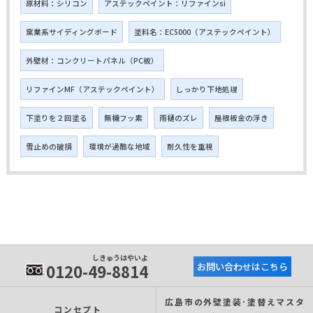
原材料：シリコン
アステックペイント：リファインsi
窯業系サイディングボード
塗料名：EC5000（アステックペイント）
外壁材：コンクリートパネル（PC板）
リファインMF（アステックペイント）
しっかり下地処理
下塗りを２回塗る
無機フッ素
雨樋のズレ
屋根板金の浮き
雪止めの破損
環境が過酷な地域
耐久性を重視
しきゅうはやいよ
0120-49-8814
お問い合わせはこちら
広島市の外壁塗装･塗替えマスタ
コンセプト