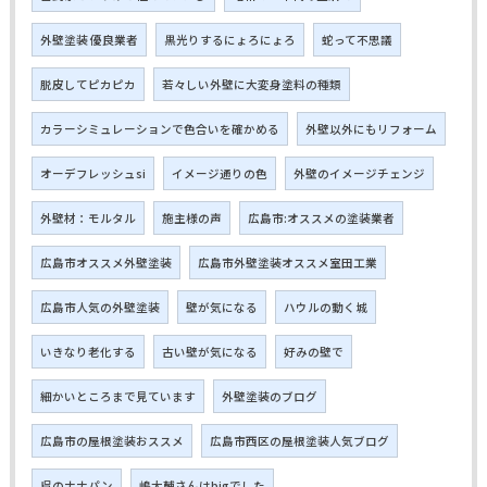
外壁塗装 優良業者
黒光りするにょろにょろ
蛇って不思議
脱皮してピカピカ
若々しい外壁に大変身塗料の種類
カラーシミュレーションで色合いを確かめる
外壁以外にもリフォーム
オーデフレッシュsi
イメージ通りの色
外壁のイメージチェンジ
外壁材：モルタル
施主様の声
広島市:オススメの塗装業者
広島市オススメ外壁塗装
広島市外壁塗装オススメ室田工業
広島市人気の外壁塗装
壁が気になる
ハウルの動く城
いきなり老化する
古い壁が気になる
好みの壁で
細かいところまで見ています
外壁塗装のブログ
広島市の屋根塗装おススメ
広島市西区の屋根塗装人気ブログ
呉のナナパン
嶋大輔さんはbigでした