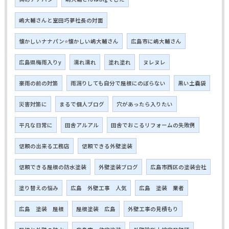
嶋大輔さんと室田巧夢社長の対面
懐かしいナナパン⭐懐かしい嶋大輔さん
広島市に嶋大輔さん
広島県梅雨入りy
濡れ濡れ
塗れ塗れ
ヌレヌレ
豪雨の前の対策
雨漏りしても自分で屋根にのぼらない
黒い土嚢袋
災害対策に
まるで個人ブログ
穴があったら入りたい
平凡な日常に
田舎アルアル
田舎でおこるリフォームの失敗例
信頼の出来る工務店
信頼できる外壁塗装
信頼できる屋根の防水塗装
外壁塗装ブログ
広島市西区の塗装会社
塗り替えの悩み
広島 外壁工事 人気
広島 塗装 業者
広島 塗装 屋根
屋根塗装 広島
外壁工事の見積もり