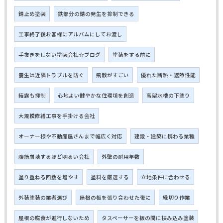
錆止め塗装
鉄部分の錆の発生を抑制できる
工事終了後お客様にアルバムにしてお渡し
手抜きをしない塗装会社☆ブログ
塗装をする前に
養生は近隣トラブルを防ぐ
飛散がすごい
優れた断熱・遮熱性能
結露も抑制
心地よい健やかな住環境を創造
高架水槽の下塗り
大規模修繕工事を手掛ける会社
オーナー様や不動産屋さんまで幅広く対応
建設・建築に携わる業種
腹筋崩壊するほど明るい会社
外壁の耐用年数
塗り重ねる回数を増やす
塗料を厳選する
立地条件に合わせる
外装塗装の業者選び
屋根の板を張り合わせた後に
縁切り作業
屋根の腐食が進行しないため
タスペーサーを板の間に挟み込み塗装