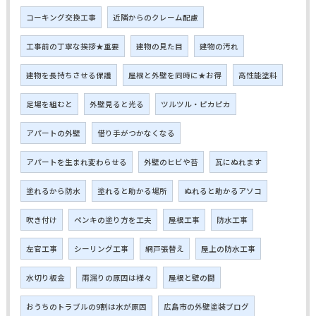
コーキング交換工事
近隣からのクレーム配慮
工事前の丁寧な挨拶★重要
建物の見た目
建物の汚れ
建物を長持ちさせる保護
屋根と外壁を同時に★お得
高性能塗料
足場を組むと
外壁見ると光る
ツルツル・ピカピカ
アパートの外壁
借り手がつかなくなる
アパートを生まれ変わらせる
外壁のヒビや苔
瓦にぬれます
塗れるから防水
塗れると助かる場所
ぬれると助かるアソコ
吹き付け
ペンキの塗り方を工夫
屋根工事
防水工事
左官工事
シーリング工事
網戸張替え
屋上の防水工事
水切り板金
雨漏りの原因は様々
屋根と壁の間
おうちのトラブルの9割は水が原因
広島市の外壁塗装ブログ