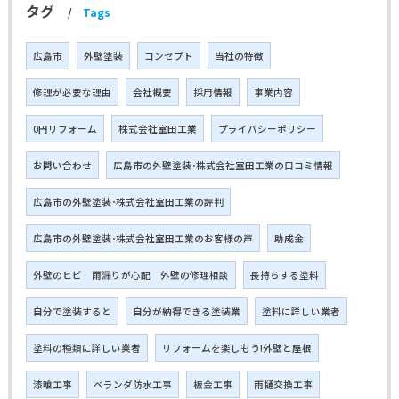
タグ
Tags
広島市
外壁塗装
コンセプト
当社の特徴
修理が必要な理由
会社概要
採用情報
事業内容
0円リフォーム
株式会社室田工業
プライバシーポリシー
お問い合わせ
広島市の外壁塗装･株式会社室田工業の口コミ情報
広島市の外壁塗装･株式会社室田工業の評判
広島市の外壁塗装･株式会社室田工業のお客様の声
助成金
外壁のヒビ 雨漏りが心配 外壁の修理相談
長持ちする塗料
自分で塗装すると
自分が納得できる塗装業
塗料に詳しい業者
塗料の種類に詳しい業者
リフォームを楽しもう!外壁と屋根
漆喰工事
ベランダ防水工事
板金工事
雨樋交換工事