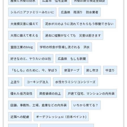
屋根と外壁の防水
広島市 住宅塗装
外壁診断士検定登録証
シルバニアファミリーみたいに
広島県 雨漏り 防水業者
大規模災害に備えて
泥水が川のように流れてきたらもう移動できない
大雨に備えて考える
過去に経験がなくても 災害は起きます
室田工業のblog
学校の校舎が倒壊し流される 洪水
好きなのと、ヤりたいのは別
広島県 もしも新聞
「もしも」のために、今、学ぼう
保温テープ
戻し吹き
中塗り
上塗り
コーキング注入
水性セラミシリコンシリーズ
優れた低汚染性
資産価値の向上
戸建て住宅、マンションの内外装
店舗、事務所、工場、倉庫などの内外装
いちから育てる？
近隣への配慮
オーデフレッシュsi（日本ペイント)