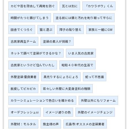
カビや苔を除去して再発を防ぐ
瓦とは別に
「カワラボウ」くん
時間がたつと錆びてしまう
塗る前には錆と汚れを削り取って平らに
田舎でくつろぐ
猫と遊ぶ
障子の貼り替え
家族と一緒にGW
古民家再生チーム
塗装の素人が挑戦？
ネットで調べて塗装ができるかな？
いま人気の古民家
古民家というけど住んでいたし
昭和４０年代の生活で
外壁塗装 優良業者
黒光りするにょろにょろ
蛇って不思議
脱皮してピカピカ
若々しい外壁に大変身塗料の種類
カラーシミュレーションで色合いを確かめる
外壁以外にもリフォーム
オーデフレッシュsi
イメージ通りの色
外壁のイメージチェンジ
外壁材：モルタル
施主様の声
広島市:オススメの塗装業者