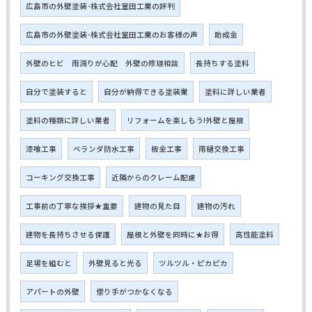
広島市の外壁塗装･株式会社室田工業の評判
広島市の外壁塗装･株式会社室田工業のお客様の声
助成金
外壁のヒビ 雨漏りが心配 外壁の修理相談
長持ちする塗料
自分で塗装すると
自分が納得できる塗装業
塗料に詳しい業者
塗料の種類に詳しい業者
リフォームを楽しもう!外壁と屋根
漆喰工事
ベランダ防水工事
板金工事
雨樋交換工事
コーキング交換工事
近隣からのクレーム配慮
工事前の丁寧な挨拶★重要
建物の見た目
建物の汚れ
建物を長持ちさせる保護
屋根と外壁を同時に★お得
高性能塗料
足場を組むと
外壁見ると光る
ツルツル・ピカピカ
アパートの外壁
借り手がつかなくなる