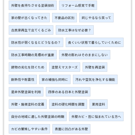
外壁を長持ちさせる塗装技術
リフォーム感覚で手軽
家の壁が古くなってきた
不要品の区別
同じやるなら笑って
古民家再生で出てくるごみ
防水工事はなぜ必要？
防水性が弱くなるとどうなるの？
長くいい状態で暮らしていくために
防水工事時期の見極めが重要
外壁の膨れはそのままにしない
建物の劣化を防ぐため
塗替えマスターズ
外壁を再塗装
断熱性や耐震性
家の補強も同時に
汚れや空気を浄化する機能
是非外壁塗装を利用
四季のある日本と外壁塗装
外壁・屋根塗料の定着
塗料の硬化時間を調整
夏用塗料
自分の地域に適した外壁塗装の時期
外壁カビ・苔に悩まれている方へ
カビの繁殖しやすい条件
表面に凹凸がある外壁