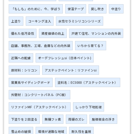
「もしも」のために、今、学ぼう
保温テープ
戻し吹き
中塗り
上塗り
コーキング注入
水性セラミシリコンシリーズ
優れた低汚染性
資産価値の向上
戸建て住宅、マンションの内外装
店舗、事務所、工場、倉庫などの内外装
いちから育てる？
近隣への配慮
オーデフレッシュsi（日本ペイント)
原材料：シリコン
アステックペイント：リファインsi
窯業系サイディングボード
塗料名：EC5000（アステックペイント）
外壁材：コンクリートパネル（PC板）
リファインMF（アステックペイント）
しっかり下地処理
下塗りを２回塗る
無機フッ素
雨樋のズレ
屋根板金の浮き
雪止めの破損
環境が過酷な地域
耐久性を重視