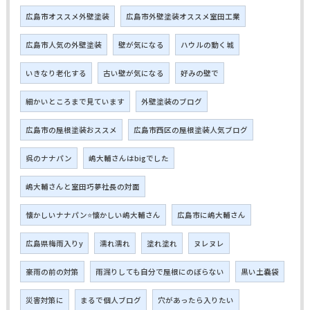
広島市オススメ外壁塗装
広島市外壁塗装オススメ室田工業
広島市人気の外壁塗装
壁が気になる
ハウルの動く城
いきなり老化する
古い壁が気になる
好みの壁で
細かいところまで見ています
外壁塗装のブログ
広島市の屋根塗装おススメ
広島市西区の屋根塗装人気ブログ
呉のナナパン
嶋大輔さんはbigでした
嶋大輔さんと室田巧夢社長の対面
懐かしいナナパン⭐懐かしい嶋大輔さん
広島市に嶋大輔さん
広島県梅雨入りy
濡れ濡れ
塗れ塗れ
ヌレヌレ
豪雨の前の対策
雨漏りしても自分で屋根にのぼらない
黒い土嚢袋
災害対策に
まるで個人ブログ
穴があったら入りたい