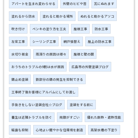
アパートを生まれ変わらせる
外壁のヒビや苔
瓦にぬれます
塗れるから防水
塗れると助かる場所
ぬれると助かるアソコ
吹き付け
ペンキの塗り方を工夫
屋根工事
防水工事
左官工事
シーリング工事
網戸張替え
屋上の防水工事
水切り板金
雨漏りの原因は様々
屋根と壁の間
おうちのトラブルの9割は水が原因
広島市の外壁塗装ブログ
錆止め塗装
鉄部分の錆の発生を抑制できる
工事終了後お客様にアルバムにしてお渡し
手抜きをしない塗装会社☆ブログ
塗装をする前に
養生は近隣トラブルを防ぐ
飛散がすごい
優れた断熱・遮熱性能
結露も抑制
心地よい健やかな住環境を創造
高架水槽の下塗り