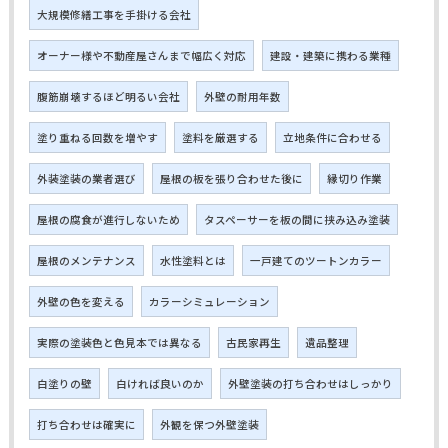
大規模修繕工事を手掛ける会社
オーナー様や不動産屋さんまで幅広く対応
建設・建築に携わる業種
腹筋崩壊するほど明るい会社
外壁の耐用年数
塗り重ねる回数を増やす
塗料を厳選する
立地条件に合わせる
外装塗装の業者選び
屋根の板を張り合わせた後に
縁切り作業
屋根の腐食が進行しないため
タスペーサーを板の間に挟み込み塗装
屋根のメンテナンス
水性塗料とは
一戸建てのツートンカラー
外壁の色を変える
カラーシミュレーション
実際の塗装色と色見本では異なる
古民家再生
遺品整理
白塗りの壁
白ければ良いのか
外壁塗装の打ち合わせはしっかり
打ち合わせは確実に
外観を保つ外壁塗装