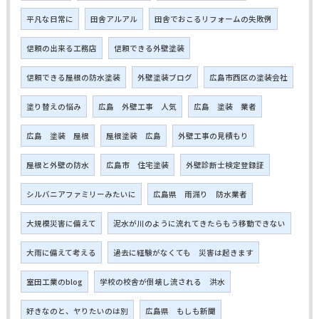
平凡な日常に
田舎アルアル
田舎でおこるリフォームの失敗例
信頼の出来る工務店
信頼できる外壁塗装
信頼できる屋根の防水塗装
外壁塗装ブログ
広島市西区の塗装会社
塗り替えの悩み
広島 外壁工事 人気
広島 塗装 業者
広島 塗装 屋根
屋根塗装 広島
外壁工事の見積もり
屋根と外壁の防水
広島市 住宅塗装
外壁診断士検定登録証
シルバニアファミリーみたいに
広島県 雨漏り 防水業者
大規模災害に備えて
泥水が川のように流れてきたらもう移動できない
大雨に備えて考える
過去に経験がなくても 災害は起きます
室田工業のblog
学校の校舎が倒壊し流される 洪水
好きなのと、ヤりたいのは別
広島県 もしも新聞