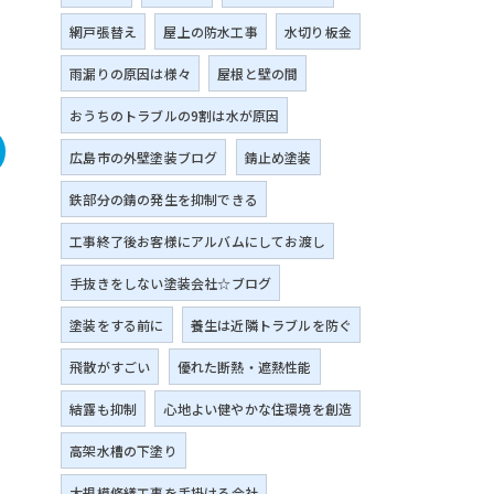
網戸張替え
屋上の防水工事
水切り板金
雨漏りの原因は様々
屋根と壁の間
おうちのトラブルの9割は水が原因
広島市の外壁塗装ブログ
錆止め塗装
鉄部分の錆の発生を抑制できる
工事終了後お客様にアルバムにしてお渡し
手抜きをしない塗装会社☆ブログ
塗装をする前に
養生は近隣トラブルを防ぐ
飛散がすごい
優れた断熱・遮熱性能
結露も抑制
心地よい健やかな住環境を創造
高架水槽の下塗り
大規模修繕工事を手掛ける会社