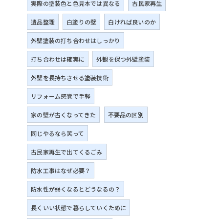
実際の塗装色と色見本では異なる
古民家再生
遺品整理
白塗りの壁
白ければ良いのか
外壁塗装の打ち合わせはしっかり
打ち合わせは確実に
外観を保つ外壁塗装
外壁を長持ちさせる塗装技術
リフォーム感覚で手軽
家の壁が古くなってきた
不要品の区別
同じやるなら笑って
古民家再生で出てくるごみ
防水工事はなぜ必要？
防水性が弱くなるとどうなるの？
長くいい状態で暮らしていくために