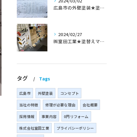
2024/03/02
広島市の外壁塗装★塗替えマスターズ★ブログ「初めて家を手入れするのに」
2024/02/27
㈱室田工業★塗替えマスターズ★築35年以上のお宅の施工事例
タグ
Tags
広島市
外壁塗装
コンセプト
当社の特徴
修理が必要な理由
会社概要
採用情報
事業内容
0円リフォーム
株式会社室田工業
プライバシーポリシー