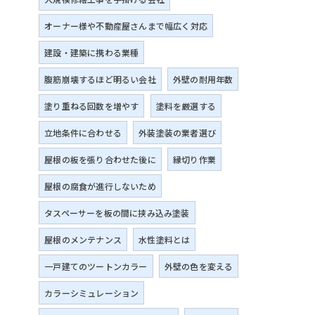
オーナー様や不動産屋さんまで幅広く対応
建設・建築に携わる業種
腹筋崩壊するほど明るい会社
外壁の耐用年数
塗り重ねる回数を増やす
塗料を厳選する
立地条件に合わせる
外装塗装の業者選び
屋根の板を張り合わせた後に
縁切り作業
屋根の腐食が進行しないため
タスペーサーを板の間に挟み込み塗装
屋根のメンテナンス
水性塗料とは
一戸建てのツートンカラー
外壁の色を変える
カラーシミュレーション