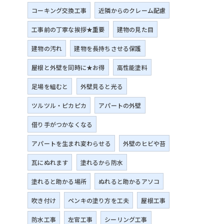
コーキング交換工事
近隣からのクレーム配慮
工事前の丁寧な挨拶★重要
建物の見た目
建物の汚れ
建物を長持ちさせる保護
屋根と外壁を同時に★お得
高性能塗料
足場を組むと
外壁見ると光る
ツルツル・ピカピカ
アパートの外壁
借り手がつかなくなる
アパートを生まれ変わらせる
外壁のヒビや苔
瓦にぬれます
塗れるから防水
塗れると助かる場所
ぬれると助かるアソコ
吹き付け
ペンキの塗り方を工夫
屋根工事
防水工事
左官工事
シーリング工事