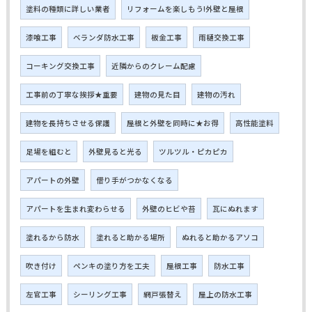
塗料の種類に詳しい業者
リフォームを楽しもう!外壁と屋根
漆喰工事
ベランダ防水工事
板金工事
雨樋交換工事
コーキング交換工事
近隣からのクレーム配慮
工事前の丁寧な挨拶★重要
建物の見た目
建物の汚れ
建物を長持ちさせる保護
屋根と外壁を同時に★お得
高性能塗料
足場を組むと
外壁見ると光る
ツルツル・ピカピカ
アパートの外壁
借り手がつかなくなる
アパートを生まれ変わらせる
外壁のヒビや苔
瓦にぬれます
塗れるから防水
塗れると助かる場所
ぬれると助かるアソコ
吹き付け
ペンキの塗り方を工夫
屋根工事
防水工事
左官工事
シーリング工事
網戸張替え
屋上の防水工事