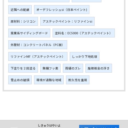
近隣への配慮
オーデフレッシュsi（日本ペイント)
原材料：シリコン
アステックペイント：リファインsi
窯業系サイディングボード
塗料名：EC5000（アステックペイント）
外壁材：コンクリートパネル（PC板）
リファインMF（アステックペイント）
しっかり下地処理
下塗りを２回塗る
無機フッ素
雨樋のズレ
屋根板金の浮き
雪止めの破損
環境が過酷な地域
耐久性を重視
しきゅうはやいよ