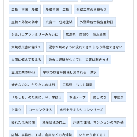
広島 塗装 屋根
屋根塗装 広島
外壁工事の見積もり
屋根と外壁の防水
広島市 住宅塗装
外壁診断士検定登録証
シルバニアファミリーみたいに
広島県 雨漏り 防水業者
大規模災害に備えて
泥水が川のように流れてきたらもう移動できない
大雨に備えて考える
過去に経験がなくても 災害は起きます
室田工業のblog
学校の校舎が倒壊し流される 洪水
好きなのと、ヤりたいのは別
広島県 もしも新聞
「もしも」のために、今、学ぼう
保温テープ
戻し吹き
中塗り
上塗り
コーキング注入
水性セラミシリコンシリーズ
優れた低汚染性
資産価値の向上
戸建て住宅、マンションの内外装
店舗、事務所、工場、倉庫などの内外装
いちから育てる？