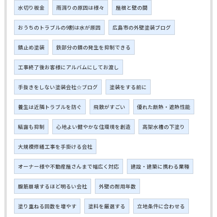
水切り板金
雨漏りの原因は様々
屋根と壁の間
おうちのトラブルの9割は水が原因
広島市の外壁塗装ブログ
錆止め塗装
鉄部分の錆の発生を抑制できる
工事終了後お客様にアルバムにしてお渡し
手抜きをしない塗装会社☆ブログ
塗装をする前に
養生は近隣トラブルを防ぐ
飛散がすごい
優れた断熱・遮熱性能
結露も抑制
心地よい健やかな住環境を創造
高架水槽の下塗り
大規模修繕工事を手掛ける会社
オーナー様や不動産屋さんまで幅広く対応
建設・建築に携わる業種
腹筋崩壊するほど明るい会社
外壁の耐用年数
塗り重ねる回数を増やす
塗料を厳選する
立地条件に合わせる