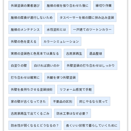
外装塗装の業者選び
屋根の板を張り合わせた後に
縁切り作業
屋根の腐食が進行しないため
タスペーサーを板の間に挟み込み塗装
屋根のメンテナンス
水性塗料とは
一戸建てのツートンカラー
外壁の色を変える
カラーシミュレーション
実際の塗装色と色見本では異なる
古民家再生
遺品整理
白塗りの壁
白ければ良いのか
外壁塗装の打ち合わせはしっかり
打ち合わせは確実に
外観を保つ外壁塗装
外壁を長持ちさせる塗装技術
リフォーム感覚で手軽
家の壁が古くなってきた
不要品の区別
同じやるなら笑って
古民家再生で出てくるごみ
防水工事はなぜ必要？
防水性が弱くなるとどうなるの？
長くいい状態で暮らしていくために