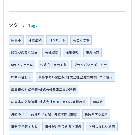
タグ
Tags
広島市
外壁塗装
コンセプト
当社の特徴
修理が必要な理由
会社概要
採用情報
事業内容
0円リフォーム
株式会社室田工業
プライバシーポリシー
お問い合わせ
広島市の外壁塗装･株式会社室田工業の口コミ情報
広島市の外壁塗装･株式会社室田工業の評判
広島市の外壁塗装･株式会社室田工業のお客様の声
助成金
外壁のヒビ 雨漏りが心配 外壁の修理相談
長持ちする塗料
自分で塗装すると
自分が納得できる塗装業
塗料に詳しい業者