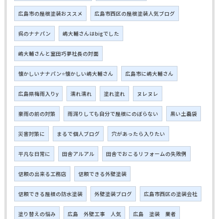
広島市の屋根塗装おススメ
広島市西区の屋根塗装人気ブログ
呉のナナパン
嶋大輔さんはbigでした
嶋大輔さんと室田巧夢社長の対面
懐かしいナナパン⭐懐かしい嶋大輔さん
広島市に嶋大輔さん
広島県梅雨入りy
濡れ濡れ
塗れ塗れ
ヌレヌレ
豪雨の前の対策
雨漏りしても自分で屋根にのぼらない
黒い土嚢袋
災害対策に
まるで個人ブログ
穴があったら入りたい
平凡な日常に
田舎アルアル
田舎でおこるリフォームの失敗例
信頼の出来る工務店
信頼できる外壁塗装
信頼できる屋根の防水塗装
外壁塗装ブログ
広島市西区の塗装会社
塗り替えの悩み
広島 外壁工事 人気
広島 塗装 業者