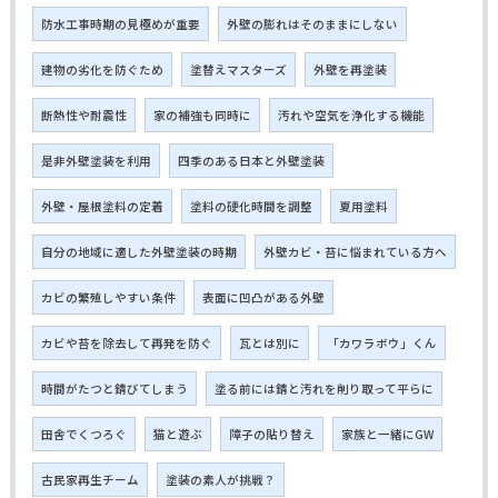
防水工事時期の見極めが重要
外壁の膨れはそのままにしない
建物の劣化を防ぐため
塗替えマスターズ
外壁を再塗装
断熱性や耐震性
家の補強も同時に
汚れや空気を浄化する機能
是非外壁塗装を利用
四季のある日本と外壁塗装
外壁・屋根塗料の定着
塗料の硬化時間を調整
夏用塗料
自分の地域に適した外壁塗装の時期
外壁カビ・苔に悩まれている方へ
カビの繁殖しやすい条件
表面に凹凸がある外壁
カビや苔を除去して再発を防ぐ
瓦とは別に
「カワラボウ」くん
時間がたつと錆びてしまう
塗る前には錆と汚れを削り取って平らに
田舎でくつろぐ
猫と遊ぶ
障子の貼り替え
家族と一緒にGW
古民家再生チーム
塗装の素人が挑戦？