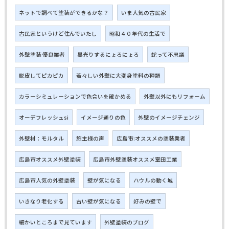
ネットで調べて塗装ができるかな？
いま人気の古民家
古民家というけど住んでいたし
昭和４０年代の生活で
外壁塗装 優良業者
黒光りするにょろにょろ
蛇って不思議
脱皮してピカピカ
若々しい外壁に大変身塗料の種類
カラーシミュレーションで色合いを確かめる
外壁以外にもリフォーム
オーデフレッシュsi
イメージ通りの色
外壁のイメージチェンジ
外壁材：モルタル
施主様の声
広島市:オススメの塗装業者
広島市オススメ外壁塗装
広島市外壁塗装オススメ室田工業
広島市人気の外壁塗装
壁が気になる
ハウルの動く城
いきなり老化する
古い壁が気になる
好みの壁で
細かいところまで見ています
外壁塗装のブログ