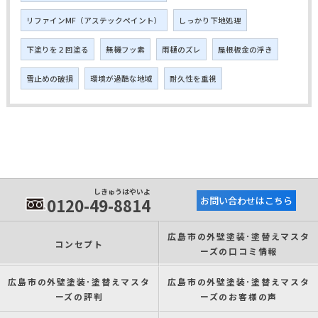
リファインMF（アステックペイント）
しっかり下地処理
下塗りを２回塗る
無機フッ素
雨樋のズレ
屋根板金の浮き
雪止めの破損
環境が過酷な地域
耐久性を重視
しきゅうはやいよ
0120-49-8814
お問い合わせはこちら
広島市の外壁塗装･塗替えマスタ
コンセプト
ーズの口コミ情報
広島市の外壁塗装･塗替えマスタ
広島市の外壁塗装･塗替えマスタ
ーズの評判
ーズのお客様の声