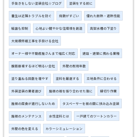
手抜きをしない塗装会社☆ブログ
塗装をする前に
養生は近隣トラブルを防ぐ
飛散がすごい
優れた断熱・遮熱性能
結露も抑制
心地よい健やかな住環境を創造
高架水槽の下塗り
大規模修繕工事を手掛ける会社
オーナー様や不動産屋さんまで幅広く対応
建設・建築に携わる業種
腹筋崩壊するほど明るい会社
外壁の耐用年数
塗り重ねる回数を増やす
塗料を厳選する
立地条件に合わせる
外装塗装の業者選び
屋根の板を張り合わせた後に
縁切り作業
屋根の腐食が進行しないため
タスペーサーを板の間に挟み込み塗装
屋根のメンテナンス
水性塗料とは
一戸建てのツートンカラー
外壁の色を変える
カラーシミュレーション