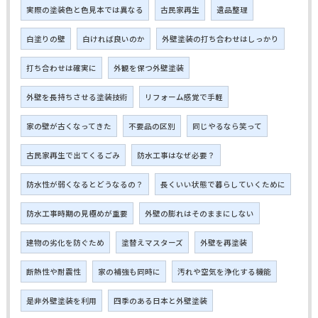
実際の塗装色と色見本では異なる
古民家再生
遺品整理
白塗りの壁
白ければ良いのか
外壁塗装の打ち合わせはしっかり
打ち合わせは確実に
外観を保つ外壁塗装
外壁を長持ちさせる塗装技術
リフォーム感覚で手軽
家の壁が古くなってきた
不要品の区別
同じやるなら笑って
古民家再生で出てくるごみ
防水工事はなぜ必要？
防水性が弱くなるとどうなるの？
長くいい状態で暮らしていくために
防水工事時期の見極めが重要
外壁の膨れはそのままにしない
建物の劣化を防ぐため
塗替えマスターズ
外壁を再塗装
断熱性や耐震性
家の補強も同時に
汚れや空気を浄化する機能
是非外壁塗装を利用
四季のある日本と外壁塗装