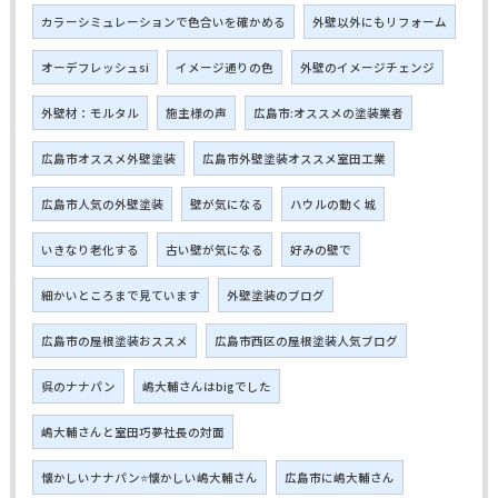
カラーシミュレーションで色合いを確かめる
外壁以外にもリフォーム
オーデフレッシュsi
イメージ通りの色
外壁のイメージチェンジ
外壁材：モルタル
施主様の声
広島市:オススメの塗装業者
広島市オススメ外壁塗装
広島市外壁塗装オススメ室田工業
広島市人気の外壁塗装
壁が気になる
ハウルの動く城
いきなり老化する
古い壁が気になる
好みの壁で
細かいところまで見ています
外壁塗装のブログ
広島市の屋根塗装おススメ
広島市西区の屋根塗装人気ブログ
呉のナナパン
嶋大輔さんはbigでした
嶋大輔さんと室田巧夢社長の対面
懐かしいナナパン⭐懐かしい嶋大輔さん
広島市に嶋大輔さん