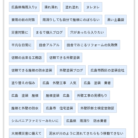
広島県梅雨入りy
濡れ濡れ
塗れ塗れ
ヌレヌレ
豪雨の前の対策
雨漏りしても自分で屋根にのぼらない
黒い土嚢袋
災害対策に
まるで個人ブログ
穴があったら入りたい
平凡な日常に
田舎アルアル
田舎でおこるリフォームの失敗例
信頼の出来る工務店
信頼できる外壁塗装
信頼できる屋根の防水塗装
外壁塗装ブログ
広島市西区の塗装会社
塗り替えの悩み
広島 外壁工事 人気
広島 塗装 業者
広島 塗装 屋根
屋根塗装 広島
外壁工事の見積もり
屋根と外壁の防水
広島市 住宅塗装
外壁診断士検定登録証
シルバニアファミリーみたいに
広島県 雨漏り 防水業者
大規模災害に備えて
泥水が川のように流れてきたらもう移動できない