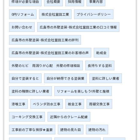
修理が必要な理由
会社概要
採用情報
事業内容
0円リフォーム
株式会社室田工業
プライバシーポリシー
お問い合わせ
広島市の外壁塗装･株式会社室田工業の口コミ情報
広島市の外壁塗装･株式会社室田工業の評判
広島市の外壁塗装･株式会社室田工業のお客様の声
助成金
外壁のヒビ 雨漏りが心配 外壁の修理相談
長持ちする塗料
自分で塗装すると
自分が納得できる塗装業
塗料に詳しい業者
塗料の種類に詳しい業者
リフォームを楽しもう!外壁と屋根
漆喰工事
ベランダ防水工事
板金工事
雨樋交換工事
コーキング交換工事
近隣からのクレーム配慮
工事前の丁寧な挨拶★重要
建物の見た目
建物の汚れ