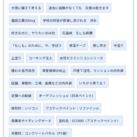
大雨に備えて考える
過去に経験がなくても 災害は起きます
室田工業のblog
学校の校舎が倒壊し流される 洪水
好きなのと、ヤりたいのは別
広島県 もしも新聞
「もしも」のために、今、学ぼう
保温テープ
戻し吹き
中塗り
上塗り
コーキング注入
水性セラミシリコンシリーズ
優れた低汚染性
資産価値の向上
戸建て住宅、マンションの内外装
店舗、事務所、工場、倉庫などの内外装
いちから育てる？
近隣への配慮
オーデフレッシュsi（日本ペイント)
原材料：シリコン
アステックペイント：リファインsi
窯業系サイディングボード
塗料名：EC5000（アステックペイント）
外壁材：コンクリートパネル（PC板）