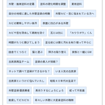
外壁・屋根塗料の定着
塗料の硬化時間を調整
夏用塗料
自分の地域に適した外壁塗装の時期
外壁カビ・苔に悩まれている方へ
カビの繁殖しやすい条件
表面に凹凸がある外壁
カビや苔を除去して再発を防ぐ
瓦とは別に
「カワラボウ」くん
時間がたつと錆びてしまう
塗る前には錆と汚れを削り取って平らに
田舎でくつろぐ
猫と遊ぶ
障子の貼り替え
家族と一緒にGW
古民家再生チーム
塗装の素人が挑戦？
ネットで調べて塗装ができるかな？
いま人気の古民家
古民家というけど住んでいたし
昭和４０年代の生活で
外壁塗装 優良業者
黒光りするにょろにょろ
蛇って不思議
脱皮してピカピカ
若々しい外壁に大変身塗料の種類