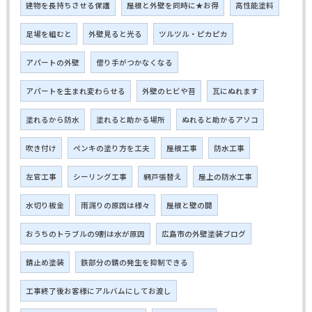
建物を長持ちさせる保護
屋根と外壁を同時に★お得
高性能塗料
足場を組むと
外壁見ると光る
ツルツル・ピカピカ
アパートの外壁
借り手がつかなくなる
アパートを生まれ変わらせる
外壁のヒビや苔
瓦にぬれます
塗れるから防水
塗れると助かる場所
ぬれると助かるアソコ
吹き付け
ペンキの塗り方を工夫
屋根工事
防水工事
左官工事
シーリング工事
網戸張替え
屋上の防水工事
水切り板金
雨漏りの原因は様々
屋根と壁の間
おうちのトラブルの9割は水が原因
広島市の外壁塗装ブログ
錆止め塗装
鉄部分の錆の発生を抑制できる
工事終了後お客様にアルバムにしてお渡し