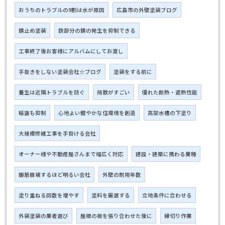
おうちのトラブルの9割は水が原因
広島市の外壁塗装ブログ
錆止め塗装
鉄部分の錆の発生を抑制できる
工事終了後お客様にアルバムにしてお渡し
手抜きをしない塗装会社☆ブログ
塗装をする前に
養生は近隣トラブルを防ぐ
飛散がすごい
優れた断熱・遮熱性能
結露も抑制
心地よい健やかな住環境を創造
高架水槽の下塗り
大規模修繕工事を手掛ける会社
オーナー様や不動産屋さんまで幅広く対応
建設・建築に携わる業種
腹筋崩壊するほど明るい会社
外壁の耐用年数
塗り重ねる回数を増やす
塗料を厳選する
立地条件に合わせる
外装塗装の業者選び
屋根の板を張り合わせた後に
縁切り作業