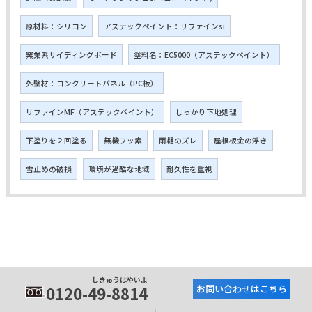
原材料：シリコン
アステックペイント：リファインsi
窯業系サイディングボード
塗料名：EC5000（アステックペイント）
外壁材：コンクリートパネル（PC板）
リファインMF（アステックペイント）
しっかり下地処理
下塗りを２回塗る
無機フッ素
雨樋のズレ
屋根板金の浮き
雪止めの破損
環境が過酷な地域
耐久性を重視
しきゅうはやいよ
0120-49-8814
お問い合わせはこちら