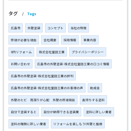
タグ
Tags
広島市
外壁塗装
コンセプト
当社の特徴
修理が必要な理由
会社概要
採用情報
事業内容
0円リフォーム
株式会社室田工業
プライバシーポリシー
お問い合わせ
広島市の外壁塗装･株式会社室田工業の口コミ情報
広島市の外壁塗装･株式会社室田工業の評判
広島市の外壁塗装･株式会社室田工業のお客様の声
助成金
外壁のヒビ 雨漏りが心配 外壁の修理相談
長持ちする塗料
自分で塗装すると
自分が納得できる塗装業
塗料に詳しい業者
塗料の種類に詳しい業者
リフォームを楽しもう!外壁と屋根