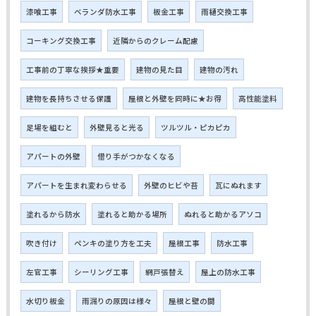
漆喰工事
ベランダ防水工事
板金工事
雨樋交換工事
コーキング交換工事
近隣からのクレーム配慮
工事前の丁寧な挨拶★重要
建物の見た目
建物の汚れ
建物を長持ちさせる保護
屋根と外壁を同時に★お得
高性能塗料
足場を組むと
外壁見ると光る
ツルツル・ピカピカ
アパートの外壁
借り手がつかなくなる
アパートを生まれ変わらせる
外壁のヒビや苔
瓦にぬれます
塗れるから防水
塗れると助かる場所
ぬれると助かるアソコ
吹き付け
ペンキの塗り方を工夫
屋根工事
防水工事
左官工事
シーリング工事
網戸張替え
屋上の防水工事
水切り板金
雨漏りの原因は様々
屋根と壁の間