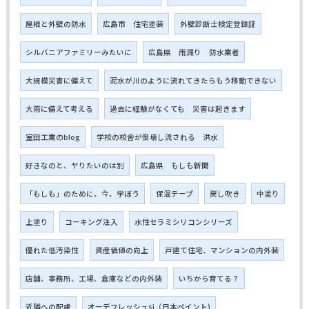
屋根と外壁の防水
広島市 住宅塗装
外壁診断士検定登録証
シルバニアファミリーみたいに
広島県 雨漏り 防水業者
大規模災害に備えて
泥水が川のように流れてきたらもう移動できない
大雨に備えて考える
過去に経験がなくても 災害は起きます
室田工業のblog
学校の校舎が倒壊し流される 洪水
好きなのと、ヤりたいのは別
広島県 もしも新聞
「もしも」のために、今、学ぼう
保温テープ
戻し吹き
中塗り
上塗り
コーキング注入
水性セラミシリコンシリーズ
優れた低汚染性
資産価値の向上
戸建て住宅、マンションの内外装
店舗、事務所、工場、倉庫などの内外装
いちから育てる？
近隣への配慮
オーデフレッシュsi（日本ペイント)