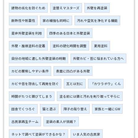
建物の劣化を防ぐため
塗替えマスターズ
外壁を再塗装
断熱性や耐震性
家の補強も同時に
汚れや空気を浄化する機能
是非外壁塗装を利用
四季のある日本と外壁塗装
外壁・屋根塗料の定着
塗料の硬化時間を調整
夏用塗料
自分の地域に適した外壁塗装の時期
外壁カビ・苔に悩まれている方へ
カビの繁殖しやすい条件
表面に凹凸がある外壁
カビや苔を除去して再発を防ぐ
瓦とは別に
「カワラボウ」くん
時間がたつと錆びてしまう
塗る前には錆と汚れを削り取って平らに
田舎でくつろぐ
猫と遊ぶ
障子の貼り替え
家族と一緒にGW
古民家再生チーム
塗装の素人が挑戦？
ネットで調べて塗装ができるかな？
いま人気の古民家