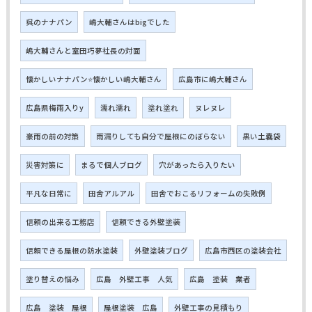
呉のナナパン
嶋大輔さんはbigでした
嶋大輔さんと室田巧夢社長の対面
懐かしいナナパン⭐懐かしい嶋大輔さん
広島市に嶋大輔さん
広島県梅雨入りy
濡れ濡れ
塗れ塗れ
ヌレヌレ
豪雨の前の対策
雨漏りしても自分で屋根にのぼらない
黒い土嚢袋
災害対策に
まるで個人ブログ
穴があったら入りたい
平凡な日常に
田舎アルアル
田舎でおこるリフォームの失敗例
信頼の出来る工務店
信頼できる外壁塗装
信頼できる屋根の防水塗装
外壁塗装ブログ
広島市西区の塗装会社
塗り替えの悩み
広島 外壁工事 人気
広島 塗装 業者
広島 塗装 屋根
屋根塗装 広島
外壁工事の見積もり