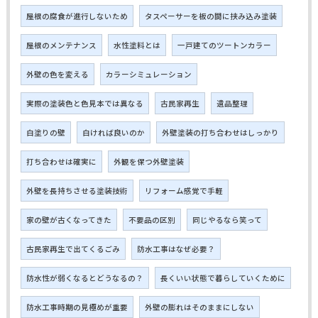
屋根の腐食が進行しないため
タスペーサーを板の間に挟み込み塗装
屋根のメンテナンス
水性塗料とは
一戸建てのツートンカラー
外壁の色を変える
カラーシミュレーション
実際の塗装色と色見本では異なる
古民家再生
遺品整理
白塗りの壁
白ければ良いのか
外壁塗装の打ち合わせはしっかり
打ち合わせは確実に
外観を保つ外壁塗装
外壁を長持ちさせる塗装技術
リフォーム感覚で手軽
家の壁が古くなってきた
不要品の区別
同じやるなら笑って
古民家再生で出てくるごみ
防水工事はなぜ必要？
防水性が弱くなるとどうなるの？
長くいい状態で暮らしていくために
防水工事時期の見極めが重要
外壁の膨れはそのままにしない