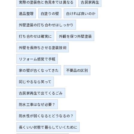
実際の塗装色と色見本では異なる
古民家再生
遺品整理
白塗りの壁
白ければ良いのか
外壁塗装の打ち合わせはしっかり
打ち合わせは確実に
外観を保つ外壁塗装
外壁を長持ちさせる塗装技術
リフォーム感覚で手軽
家の壁が古くなってきた
不要品の区別
同じやるなら笑って
古民家再生で出てくるごみ
防水工事はなぜ必要？
防水性が弱くなるとどうなるの？
長くいい状態で暮らしていくために