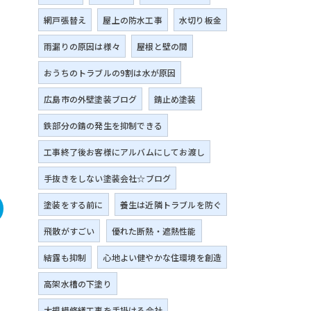
網戸張替え
屋上の防水工事
水切り板金
雨漏りの原因は様々
屋根と壁の間
おうちのトラブルの9割は水が原因
広島市の外壁塗装ブログ
錆止め塗装
鉄部分の錆の発生を抑制できる
工事終了後お客様にアルバムにしてお渡し
手抜きをしない塗装会社☆ブログ
塗装をする前に
養生は近隣トラブルを防ぐ
飛散がすごい
優れた断熱・遮熱性能
結露も抑制
心地よい健やかな住環境を創造
高架水槽の下塗り
大規模修繕工事を手掛ける会社