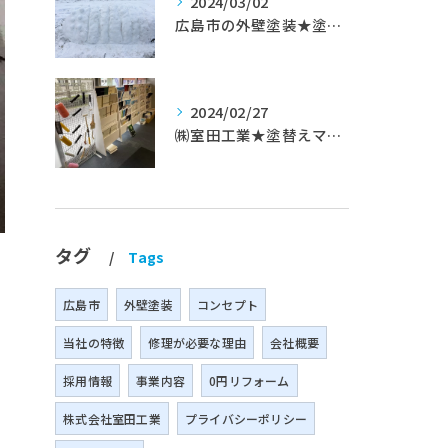
2024/03/02
広島市の外壁塗装★塗替えマスターズ★ブログ「初めて家を手入れするのに」
2024/02/27
㈱室田工業★塗替えマスターズ★築35年以上のお宅の施工事例
タグ
Tags
広島市
外壁塗装
コンセプト
当社の特徴
修理が必要な理由
会社概要
採用情報
事業内容
0円リフォーム
株式会社室田工業
プライバシーポリシー