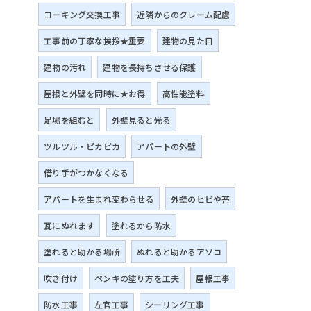
コーキング交換工事
近隣からのクレーム配慮
工事前の丁寧な挨拶★重要
建物の見た目
建物の汚れ
建物を長持ちさせる保護
屋根と外壁を同時に★お得
高性能塗料
足場を組むと
外壁見ると光る
ツルツル・ピカピカ
アパートの外壁
借り手がつかなくなる
アパートを生まれ変わらせる
外壁のヒビや苔
瓦にぬれます
塗れるから防水
塗れると助かる場所
ぬれると助かるアソコ
吹き付け
ペンキの塗り方を工夫
屋根工事
防水工事
左官工事
シーリング工事