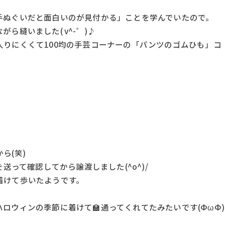
手ぬぐいだと面白いのが見付かる」ことを学んでいたので。
ら縫いました( v^-゜)♪
りにくくて100均の手芸コーナーの「パンツのゴムひも」コ
。
ら(笑)
送って確認してから譲渡しました(^o^)/
着けて歩いたようです。
ロウィンの季節に着けて🏫通ってくれてたみたいです(ФωФ)