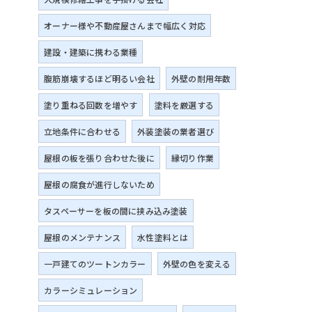
オーナー様や不動産屋さんまで幅広く対応
建設・建築に携わる業種
腹筋崩壊するほど明るい会社
外壁の耐用年数
塗り重ねる回数を増やす
塗料を厳選する
立地条件に合わせる
外装塗装の業者選び
屋根の板を張り合わせた後に
縁切り作業
屋根の腐食が進行しないため
タスペーサーを板の間に挟み込み塗装
屋根のメンテナンス
水性塗料とは
一戸建てのツートンカラー
外壁の色を変える
カラーシミュレーション