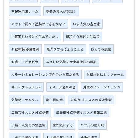
古民家再生チーム
塗装の素人が挑戦？
ネットで調べて塗装ができるかな？
いま人気の古民家
古民家というけど住んでいたし
昭和４０年代の生活で
外壁塗装 優良業者
黒光りするにょろにょろ
蛇って不思議
脱皮してピカピカ
若々しい外壁に大変身塗料の種類
カラーシミュレーションで色合いを確かめる
外壁以外にもリフォーム
オーデフレッシュsi
イメージ通りの色
外壁のイメージチェンジ
外壁材：モルタル
施主様の声
広島市:オススメの塗装業者
広島市オススメ外壁塗装
広島市外壁塗装オススメ室田工業
広島市人気の外壁塗装
壁が気になる
ハウルの動く城
いきなり老化する
古い壁が気になる
好みの壁で