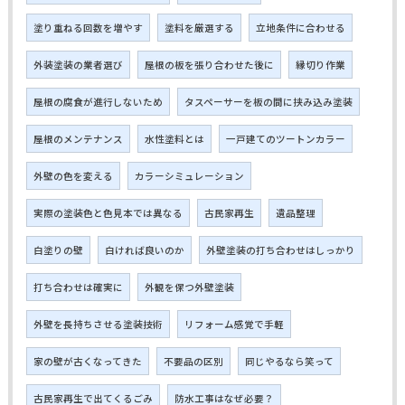
塗り重ねる回数を増やす
塗料を厳選する
立地条件に合わせる
外装塗装の業者選び
屋根の板を張り合わせた後に
縁切り作業
屋根の腐食が進行しないため
タスペーサーを板の間に挟み込み塗装
屋根のメンテナンス
水性塗料とは
一戸建てのツートンカラー
外壁の色を変える
カラーシミュレーション
実際の塗装色と色見本では異なる
古民家再生
遺品整理
白塗りの壁
白ければ良いのか
外壁塗装の打ち合わせはしっかり
打ち合わせは確実に
外観を保つ外壁塗装
外壁を長持ちさせる塗装技術
リフォーム感覚で手軽
家の壁が古くなってきた
不要品の区別
同じやるなら笑って
古民家再生で出てくるごみ
防水工事はなぜ必要？