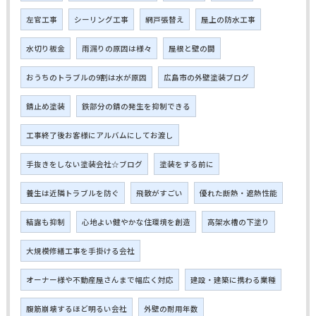
左官工事
シーリング工事
網戸張替え
屋上の防水工事
水切り板金
雨漏りの原因は様々
屋根と壁の間
おうちのトラブルの9割は水が原因
広島市の外壁塗装ブログ
錆止め塗装
鉄部分の錆の発生を抑制できる
工事終了後お客様にアルバムにしてお渡し
手抜きをしない塗装会社☆ブログ
塗装をする前に
養生は近隣トラブルを防ぐ
飛散がすごい
優れた断熱・遮熱性能
結露も抑制
心地よい健やかな住環境を創造
高架水槽の下塗り
大規模修繕工事を手掛ける会社
オーナー様や不動産屋さんまで幅広く対応
建設・建築に携わる業種
腹筋崩壊するほど明るい会社
外壁の耐用年数