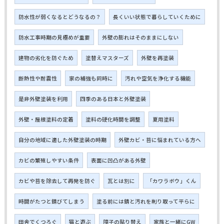
防水性が弱くなるとどうなるの？
長くいい状態で暮らしていくために
防水工事時期の見極めが重要
外壁の膨れはそのままにしない
建物の劣化を防ぐため
塗替えマスターズ
外壁を再塗装
断熱性や耐震性
家の補強も同時に
汚れや空気を浄化する機能
是非外壁塗装を利用
四季のある日本と外壁塗装
外壁・屋根塗料の定着
塗料の硬化時間を調整
夏用塗料
自分の地域に適した外壁塗装の時期
外壁カビ・苔に悩まれている方へ
カビの繁殖しやすい条件
表面に凹凸がある外壁
カビや苔を除去して再発を防ぐ
瓦とは別に
「カワラボウ」くん
時間がたつと錆びてしまう
塗る前には錆と汚れを削り取って平らに
田舎でくつろぐ
猫と遊ぶ
障子の貼り替え
家族と一緒にGW