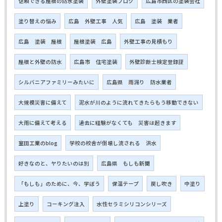
信頼できる屋根の防水塗装
外壁塗装ブログ
広島市西区の塗装会社
塗り替えの悩み
広島 外壁工事 人気
広島 塗装 業者
広島 塗装 屋根
屋根塗装 広島
外壁工事の見積もり
屋根と外壁の防水
広島市 住宅塗装
外壁診断士検定登録証
シルバニアファミリーみたいに
広島県 雨漏り 防水業者
大規模災害に備えて
泥水が川のように流れてきたらもう移動できない
大雨に備えて考える
過去に経験がなくても 災害は起きます
室田工業のblog
学校の校舎が倒壊し流される 洪水
好きなのと、ヤりたいのは別
広島県 もしも新聞
「もしも」のために、今、学ぼう
保温テープ
戻し吹き
中塗り
上塗り
コーキング注入
水性セラミシリコンシリーズ