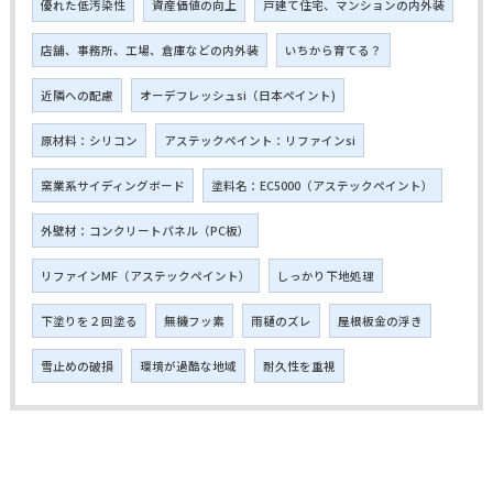
優れた低汚染性
資産価値の向上
戸建て住宅、マンションの内外装
店舗、事務所、工場、倉庫などの内外装
いちから育てる？
近隣への配慮
オーデフレッシュsi（日本ペイント)
原材料：シリコン
アステックペイント：リファインsi
窯業系サイディングボード
塗料名：EC5000（アステックペイント）
外壁材：コンクリートパネル（PC板）
リファインMF（アステックペイント）
しっかり下地処理
下塗りを２回塗る
無機フッ素
雨樋のズレ
屋根板金の浮き
雪止めの破損
環境が過酷な地域
耐久性を重視