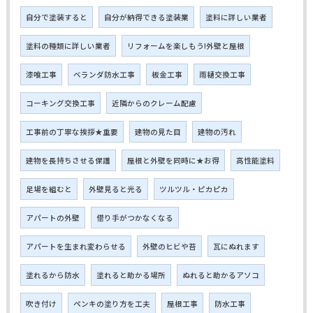
自分で塗装すると
自分が納得できる塗装業
塗料に詳しい業者
塗料の種類に詳しい業者
リフォームを楽しもう!外壁と屋根
漆喰工事
ベランダ防水工事
板金工事
雨樋交換工事
コーキング交換工事
近隣からのクレーム配慮
工事前の丁寧な挨拶★重要
建物の見た目
建物の汚れ
建物を長持ちさせる保護
屋根と外壁を同時に★お得
高性能塗料
足場を組むと
外壁見ると光る
ツルツル・ピカピカ
アパートの外壁
借り手がつかなくなる
アパートを生まれ変わらせる
外壁のヒビや苔
瓦にぬれます
塗れるから防水
塗れると助かる場所
ぬれると助かるアソコ
吹き付け
ペンキの塗り方を工夫
屋根工事
防水工事