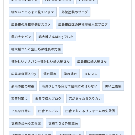
細かいところまで見ています
外壁塗装のブログ
広島市の屋根塗装おススメ
広島市西区の屋根塗装人気ブログ
呉のナナパン
嶋大輔さんはbigでした
嶋大輔さんと室田巧夢社長の対面
懐かしいナナパン⭐懐かしい嶋大輔さん
広島市に嶋大輔さん
広島県梅雨入りy
濡れ濡れ
塗れ塗れ
ヌレヌレ
豪雨の前の対策
雨漏りしても自分で屋根にのぼらない
黒い土嚢袋
災害対策に
まるで個人ブログ
穴があったら入りたい
平凡な日常に
田舎アルアル
田舎でおこるリフォームの失敗例
信頼の出来る工務店
信頼できる外壁塗装