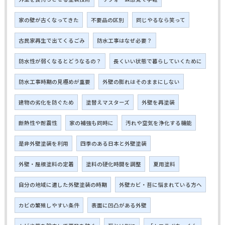
家の壁が古くなってきた
不要品の区別
同じやるなら笑って
古民家再生で出てくるごみ
防水工事はなぜ必要？
防水性が弱くなるとどうなるの？
長くいい状態で暮らしていくために
防水工事時期の見極めが重要
外壁の膨れはそのままにしない
建物の劣化を防ぐため
塗替えマスターズ
外壁を再塗装
断熱性や耐震性
家の補強も同時に
汚れや空気を浄化する機能
是非外壁塗装を利用
四季のある日本と外壁塗装
外壁・屋根塗料の定着
塗料の硬化時間を調整
夏用塗料
自分の地域に適した外壁塗装の時期
外壁カビ・苔に悩まれている方へ
カビの繁殖しやすい条件
表面に凹凸がある外壁