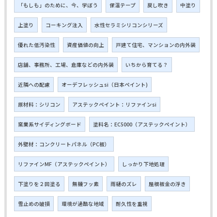
「もしも」のために、今、学ぼう
保温テープ
戻し吹き
中塗り
上塗り
コーキング注入
水性セラミシリコンシリーズ
優れた低汚染性
資産価値の向上
戸建て住宅、マンションの内外装
店舗、事務所、工場、倉庫などの内外装
いちから育てる？
近隣への配慮
オーデフレッシュsi（日本ペイント)
原材料：シリコン
アステックペイント：リファインsi
窯業系サイディングボード
塗料名：EC5000（アステックペイント）
外壁材：コンクリートパネル（PC板）
リファインMF（アステックペイント）
しっかり下地処理
下塗りを２回塗る
無機フッ素
雨樋のズレ
屋根板金の浮き
雪止めの破損
環境が過酷な地域
耐久性を重視