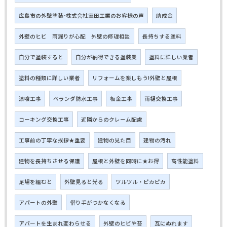
広島市の外壁塗装･株式会社室田工業のお客様の声
助成金
外壁のヒビ 雨漏りが心配 外壁の修理相談
長持ちする塗料
自分で塗装すると
自分が納得できる塗装業
塗料に詳しい業者
塗料の種類に詳しい業者
リフォームを楽しもう!外壁と屋根
漆喰工事
ベランダ防水工事
板金工事
雨樋交換工事
コーキング交換工事
近隣からのクレーム配慮
工事前の丁寧な挨拶★重要
建物の見た目
建物の汚れ
建物を長持ちさせる保護
屋根と外壁を同時に★お得
高性能塗料
足場を組むと
外壁見ると光る
ツルツル・ピカピカ
アパートの外壁
借り手がつかなくなる
アパートを生まれ変わらせる
外壁のヒビや苔
瓦にぬれます