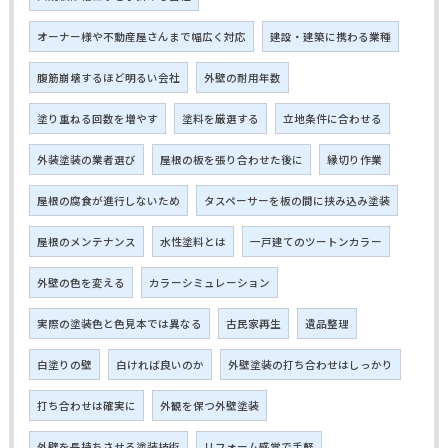
オーナー様や不動産屋さんまで幅広く対応
建設・建築に携わる業種
腹筋崩壊するほど明るい会社
外壁の耐用年数
塗り重ねる回数を増やす
塗料を厳選する
立地条件に合わせる
外装塗装の業者選び
屋根の板を張り合わせた後に
縁切り作業
屋根の腐食が進行しないため
タスペーサーを板の間に挟み込み塗装
屋根のメンテナンス
水性塗料とは
一戸建てのツートンカラー
外壁の色を変える
カラーシミュレーション
実際の塗装色と色見本では異なる
古民家再生
遺品整理
白塗りの壁
白ければ良いのか
外壁塗装の打ち合わせはしっかり
打ち合わせは確実に
外観を保つ外壁塗装
外壁を長持ちさせる塗装技術
リフォーム感覚で手軽