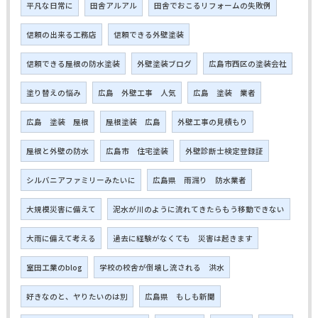
平凡な日常に
田舎アルアル
田舎でおこるリフォームの失敗例
信頼の出来る工務店
信頼できる外壁塗装
信頼できる屋根の防水塗装
外壁塗装ブログ
広島市西区の塗装会社
塗り替えの悩み
広島 外壁工事 人気
広島 塗装 業者
広島 塗装 屋根
屋根塗装 広島
外壁工事の見積もり
屋根と外壁の防水
広島市 住宅塗装
外壁診断士検定登録証
シルバニアファミリーみたいに
広島県 雨漏り 防水業者
大規模災害に備えて
泥水が川のように流れてきたらもう移動できない
大雨に備えて考える
過去に経験がなくても 災害は起きます
室田工業のblog
学校の校舎が倒壊し流される 洪水
好きなのと、ヤりたいのは別
広島県 もしも新聞