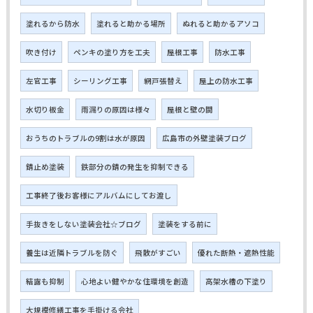
塗れるから防水
塗れると助かる場所
ぬれると助かるアソコ
吹き付け
ペンキの塗り方を工夫
屋根工事
防水工事
左官工事
シーリング工事
網戸張替え
屋上の防水工事
水切り板金
雨漏りの原因は様々
屋根と壁の間
おうちのトラブルの9割は水が原因
広島市の外壁塗装ブログ
錆止め塗装
鉄部分の錆の発生を抑制できる
工事終了後お客様にアルバムにしてお渡し
手抜きをしない塗装会社☆ブログ
塗装をする前に
養生は近隣トラブルを防ぐ
飛散がすごい
優れた断熱・遮熱性能
結露も抑制
心地よい健やかな住環境を創造
高架水槽の下塗り
大規模修繕工事を手掛ける会社