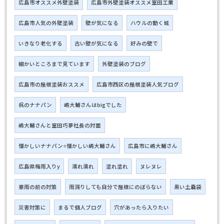
広島市オススメ外壁塗装
広島市外壁塗装オススメ室田工業
広島市人気の外壁塗装
壁が気になる
ハウルの動く城
いきなり老化する
古い壁が気になる
好みの壁で
細かいところまで見ています
外壁塗装のブログ
広島市の屋根塗装おススメ
広島市西区の屋根塗装人気ブログ
呉のナナパン
嶋大輔さんはbigでした
嶋大輔さんと室田巧夢社長の対面
懐かしいナナパン⭐懐かしい嶋大輔さん
広島市に嶋大輔さん
広島県梅雨入りy
濡れ濡れ
塗れ塗れ
ヌレヌレ
豪雨の前の対策
雨漏りしても自分で屋根にのぼらない
黒い土嚢袋
災害対策に
まるで個人ブログ
穴があったら入りたい