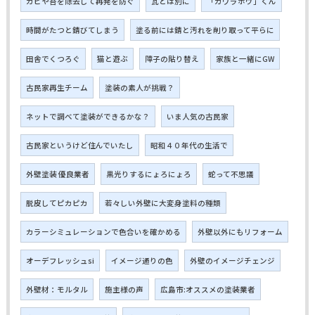
カビや苔を除去して再発を防ぐ
瓦とは別に
「カワラボウ」くん
時間がたつと錆びてしまう
塗る前には錆と汚れを削り取って平らに
田舎でくつろぐ
猫と遊ぶ
障子の貼り替え
家族と一緒にGW
古民家再生チーム
塗装の素人が挑戦？
ネットで調べて塗装ができるかな？
いま人気の古民家
古民家というけど住んでいたし
昭和４０年代の生活で
外壁塗装 優良業者
黒光りするにょろにょろ
蛇って不思議
脱皮してピカピカ
若々しい外壁に大変身塗料の種類
カラーシミュレーションで色合いを確かめる
外壁以外にもリフォーム
オーデフレッシュsi
イメージ通りの色
外壁のイメージチェンジ
外壁材：モルタル
施主様の声
広島市:オススメの塗装業者