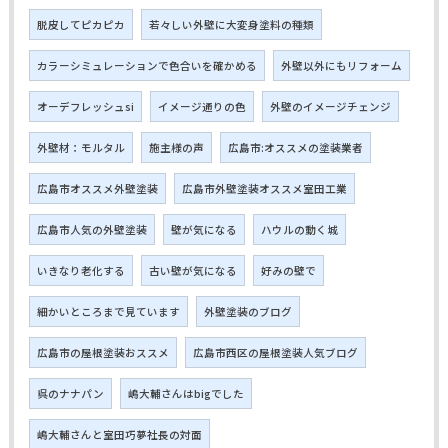
脱皮してピカピカ
若々しい外壁に大変身塗料の種類
カラーシミュレーションで色合いを確かめる
外壁以外にもリフォーム
オーデフレッシュsi
イメージ通りの色
外壁のイメージチェンジ
外壁材：モルタル
施主様の声
広島市:オススメの塗装業者
広島市オススメ外壁塗装
広島市外壁塗装オススメ室田工業
広島市人気の外壁塗装
壁が気になる
ハウルの動く城
いきなり老化する
古い壁が気になる
好みの壁で
細かいところまで見ています
外壁塗装のブログ
広島市の屋根塗装おススメ
広島市西区の屋根塗装人気ブログ
呉のナナパン
嶋大輔さんはbigでした
嶋大輔さんと室田巧夢社長の対面