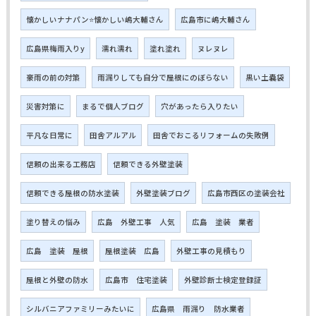
懐かしいナナパン⭐懐かしい嶋大輔さん
広島市に嶋大輔さん
広島県梅雨入りy
濡れ濡れ
塗れ塗れ
ヌレヌレ
豪雨の前の対策
雨漏りしても自分で屋根にのぼらない
黒い土嚢袋
災害対策に
まるで個人ブログ
穴があったら入りたい
平凡な日常に
田舎アルアル
田舎でおこるリフォームの失敗例
信頼の出来る工務店
信頼できる外壁塗装
信頼できる屋根の防水塗装
外壁塗装ブログ
広島市西区の塗装会社
塗り替えの悩み
広島 外壁工事 人気
広島 塗装 業者
広島 塗装 屋根
屋根塗装 広島
外壁工事の見積もり
屋根と外壁の防水
広島市 住宅塗装
外壁診断士検定登録証
シルバニアファミリーみたいに
広島県 雨漏り 防水業者