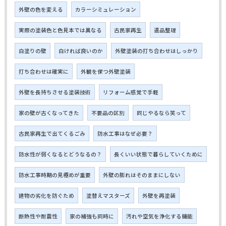
外壁の色を変える
カラーシミュレーション
実際の塗装色と色見本では異なる
古民家再生
遺品整理
白塗りの壁
白ければ良いのか
外壁塗装の打ち合わせはしっかり
打ち合わせは確実に
外観を保つ外壁塗装
外壁を長持ちさせる塗装技術
リフォーム感覚で手軽
家の壁が古くなってきた
不要品の区別
同じやるなら笑って
古民家再生で出てくるごみ
防水工事はなぜ必要？
防水性が弱くなるとどうなるの？
長くいい状態で暮らしていくために
防水工事時期の見極めが重要
外壁の膨れはそのままにしない
建物の劣化を防ぐため
塗替えマスターズ
外壁を再塗装
断熱性や耐震性
家の補強も同時に
汚れや空気を浄化する機能