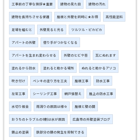
工事前の丁寧な挨拶★重要
建物の見た目
建物の汚れ
建物を長持ちさせる保護
屋根と外壁を同時に★お得
高性能塗料
足場を組むと
外壁見ると光る
ツルツル・ピカピカ
アパートの外壁
借り手がつかなくなる
アパートを生まれ変わらせる
外壁のヒビや苔
瓦にぬれます
塗れるから防水
塗れると助かる場所
ぬれると助かるアソコ
吹き付け
ペンキの塗り方を工夫
屋根工事
防水工事
左官工事
シーリング工事
網戸張替え
屋上の防水工事
水切り板金
雨漏りの原因は様々
屋根と壁の間
おうちのトラブルの9割は水が原因
広島市の外壁塗装ブログ
錆止め塗装
鉄部分の錆の発生を抑制できる