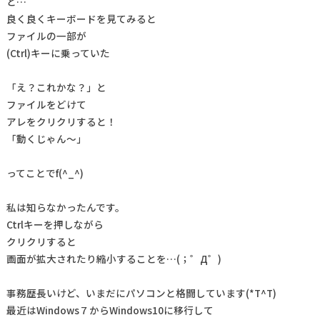
と…
良く良くキーボードを見てみると
ファイルの一部が
(Ctrl)キーに乗っていた
「え？これかな？」と
ファイルをどけて
アレをクリクリすると！
「動くじゃん～」
ってことでf(^_^)
私は知らなかったんです。
Ctrlキーを押しながら
クリクリすると
画面が拡大されたり縮小することを…(；゜Д゜)
事務歴長いけど、いまだにパソコンと格闘しています(*T^T)
最近はWindows７からWindows10に移行して