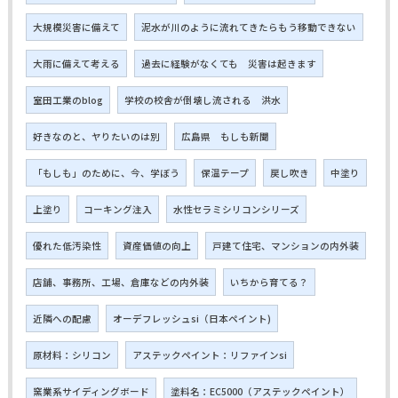
大規模災害に備えて
泥水が川のように流れてきたらもう移動できない
大雨に備えて考える
過去に経験がなくても 災害は起きます
室田工業のblog
学校の校舎が倒壊し流される 洪水
好きなのと、ヤりたいのは別
広島県 もしも新聞
「もしも」のために、今、学ぼう
保温テープ
戻し吹き
中塗り
上塗り
コーキング注入
水性セラミシリコンシリーズ
優れた低汚染性
資産価値の向上
戸建て住宅、マンションの内外装
店舗、事務所、工場、倉庫などの内外装
いちから育てる？
近隣への配慮
オーデフレッシュsi（日本ペイント)
原材料：シリコン
アステックペイント：リファインsi
窯業系サイディングボード
塗料名：EC5000（アステックペイント）