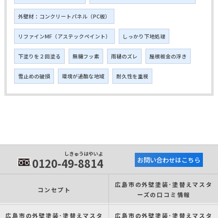
外壁材：コンクリートパネル（PC板）
リファインMF（アステックペイント）
しっかり下地処理
下塗りを２回塗る
無機フッ素
雨樋のズレ
屋根板金の浮き
雪止めの破損
環境が過酷な地域
耐久性を重視
しきゅうはやいよ
0120-49-8814
お問い合わせはこちら
広島市の外壁塗装･塗替えマスタ
コンセプト
ーズの口コミ情報
広島市の外壁塗装･塗替えマスタ
広島市の外壁塗装･塗替えマスタ