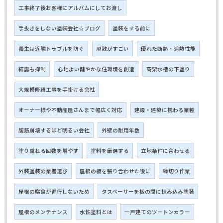
工事終了後お客様にアルバムにしてお渡し
手抜きをしない塗装会社☆ブログ
塗装をする前に
養生は近隣トラブルを防ぐ
飛散がすごい
優れた断熱・遮熱性能
結露も抑制
心地よい健やかな住環境を創造
高架水槽の下塗り
大規模修繕工事を手掛ける会社
オーナー様や不動産屋さんまで幅広く対応
建設・建築に携わる業種
腹筋崩壊するほど明るい会社
外壁の耐用年数
塗り重ねる回数を増やす
塗料を厳選する
立地条件に合わせる
外装塗装の業者選び
屋根の板を張り合わせた後に
縁切り作業
屋根の腐食が進行しないため
タスペーサーを板の間に挟み込み塗装
屋根のメンテナンス
水性塗料とは
一戸建てのツートンカラー