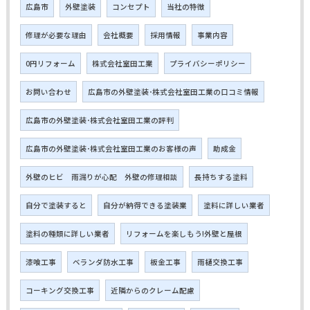
広島市
外壁塗装
コンセプト
当社の特徴
修理が必要な理由
会社概要
採用情報
事業内容
0円リフォーム
株式会社室田工業
プライバシーポリシー
お問い合わせ
広島市の外壁塗装･株式会社室田工業の口コミ情報
広島市の外壁塗装･株式会社室田工業の評判
広島市の外壁塗装･株式会社室田工業のお客様の声
助成金
外壁のヒビ 雨漏りが心配 外壁の修理相談
長持ちする塗料
自分で塗装すると
自分が納得できる塗装業
塗料に詳しい業者
塗料の種類に詳しい業者
リフォームを楽しもう!外壁と屋根
漆喰工事
ベランダ防水工事
板金工事
雨樋交換工事
コーキング交換工事
近隣からのクレーム配慮