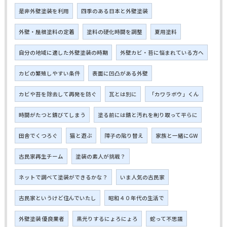
是非外壁塗装を利用
四季のある日本と外壁塗装
外壁・屋根塗料の定着
塗料の硬化時間を調整
夏用塗料
自分の地域に適した外壁塗装の時期
外壁カビ・苔に悩まれている方へ
カビの繁殖しやすい条件
表面に凹凸がある外壁
カビや苔を除去して再発を防ぐ
瓦とは別に
「カワラボウ」くん
時間がたつと錆びてしまう
塗る前には錆と汚れを削り取って平らに
田舎でくつろぐ
猫と遊ぶ
障子の貼り替え
家族と一緒にGW
古民家再生チーム
塗装の素人が挑戦？
ネットで調べて塗装ができるかな？
いま人気の古民家
古民家というけど住んでいたし
昭和４０年代の生活で
外壁塗装 優良業者
黒光りするにょろにょろ
蛇って不思議