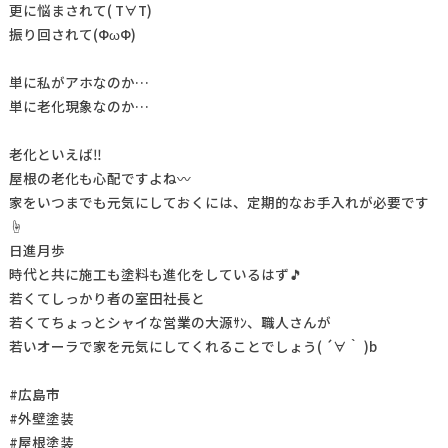
更に悩まされて( T∀T)
振り回されて(ФωФ)
単に私がアホなのか…
単に老化現象なのか…
老化といえば‼
屋根の老化も心配ですよね〰
家をいつまでも元気にしておくには、定期的なお手入れが必要です
☝
日進月歩
時代と共に施工も塗料も進化をしているはず🎵
若くてしっかり者の室田社長と
若くてちょっとシャイな営業の大源ｻﾝ、職人さんが
若いオーラで家を元気にしてくれることでしょう( ´∀｀ )b
#広島市
#外壁塗装
#屋根塗装