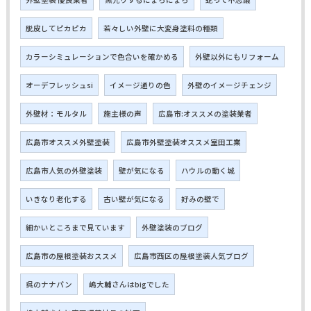
脱皮してピカピカ
若々しい外壁に大変身塗料の種類
カラーシミュレーションで色合いを確かめる
外壁以外にもリフォーム
オーデフレッシュsi
イメージ通りの色
外壁のイメージチェンジ
外壁材：モルタル
施主様の声
広島市:オススメの塗装業者
広島市オススメ外壁塗装
広島市外壁塗装オススメ室田工業
広島市人気の外壁塗装
壁が気になる
ハウルの動く城
いきなり老化する
古い壁が気になる
好みの壁で
細かいところまで見ています
外壁塗装のブログ
広島市の屋根塗装おススメ
広島市西区の屋根塗装人気ブログ
呉のナナパン
嶋大輔さんはbigでした