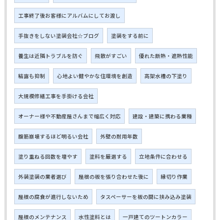
工事終了後お客様にアルバムにしてお渡し
手抜きをしない塗装会社☆ブログ
塗装をする前に
養生は近隣トラブルを防ぐ
飛散がすごい
優れた断熱・遮熱性能
結露も抑制
心地よい健やかな住環境を創造
高架水槽の下塗り
大規模修繕工事を手掛ける会社
オーナー様や不動産屋さんまで幅広く対応
建設・建築に携わる業種
腹筋崩壊するほど明るい会社
外壁の耐用年数
塗り重ねる回数を増やす
塗料を厳選する
立地条件に合わせる
外装塗装の業者選び
屋根の板を張り合わせた後に
縁切り作業
屋根の腐食が進行しないため
タスペーサーを板の間に挟み込み塗装
屋根のメンテナンス
水性塗料とは
一戸建てのツートンカラー