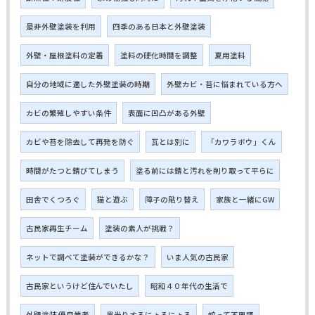
是非外壁塗装を利用
四季のある日本と外壁塗装
外壁・屋根塗料の定着
塗料の硬化時間を調整
夏用塗料
自分の地域に適した外壁塗装の時期
外壁カビ・苔に悩まれている方へ
カビの繁殖しやすい条件
表面に凹凸がある外壁
カビや苔を除去して再発を防ぐ
瓦とは別に
「カワラボウ」くん
時間がたつと錆びてしまう
塗る前には錆と汚れを削り取って平らに
田舎でくつろぐ
猫と遊ぶ
障子の貼り替え
家族と一緒にGW
古民家再生チーム
塗装の素人が挑戦？
ネットで調べて塗装ができるかな？
いま人気の古民家
古民家というけど住んでいたし
昭和４０年代の生活で
外壁塗装 優良業者
黒光りするにょろにょろ
蛇って不思議