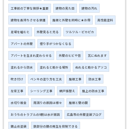
工事前の丁寧な挨拶★重要
建物の見た目
建物の汚れ
建物を長持ちさせる保護
屋根と外壁を同時に★お得
高性能塗料
足場を組むと
外壁見ると光る
ツルツル・ピカピカ
アパートの外壁
借り手がつかなくなる
アパートを生まれ変わらせる
外壁のヒビや苔
瓦にぬれます
塗れるから防水
塗れると助かる場所
ぬれると助かるアソコ
吹き付け
ペンキの塗り方を工夫
屋根工事
防水工事
左官工事
シーリング工事
網戸張替え
屋上の防水工事
水切り板金
雨漏りの原因は様々
屋根と壁の間
おうちのトラブルの9割は水が原因
広島市の外壁塗装ブログ
錆止め塗装
鉄部分の錆の発生を抑制できる