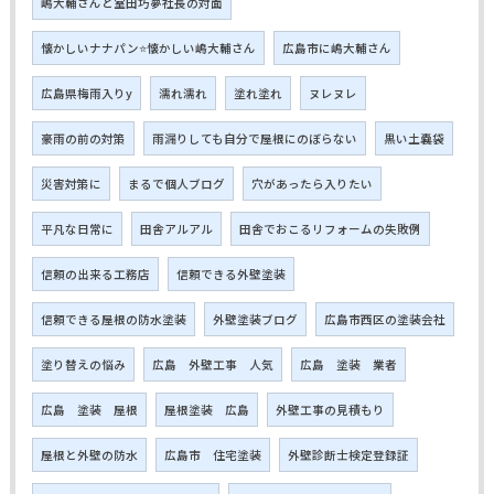
嶋大輔さんと室田巧夢社長の対面
懐かしいナナパン⭐懐かしい嶋大輔さん
広島市に嶋大輔さん
広島県梅雨入りy
濡れ濡れ
塗れ塗れ
ヌレヌレ
豪雨の前の対策
雨漏りしても自分で屋根にのぼらない
黒い土嚢袋
災害対策に
まるで個人ブログ
穴があったら入りたい
平凡な日常に
田舎アルアル
田舎でおこるリフォームの失敗例
信頼の出来る工務店
信頼できる外壁塗装
信頼できる屋根の防水塗装
外壁塗装ブログ
広島市西区の塗装会社
塗り替えの悩み
広島 外壁工事 人気
広島 塗装 業者
広島 塗装 屋根
屋根塗装 広島
外壁工事の見積もり
屋根と外壁の防水
広島市 住宅塗装
外壁診断士検定登録証