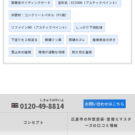
窯業系サイディングボード
塗料名：EC5000（アステックペイント）
外壁材：コンクリートパネル（PC板）
リファインMF（アステックペイント）
しっかり下地処理
下塗りを２回塗る
無機フッ素
雨樋のズレ
屋根板金の浮き
雪止めの破損
環境が過酷な地域
耐久性を重視
しきゅうはやいよ
0120-49-8814
お問い合わせはこちら
広島市の外壁塗装･塗替えマスタ
コンセプト
ーズの口コミ情報