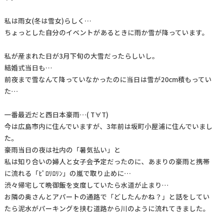
私は雨女(冬は雪女)らしく…
ちょっとした自分のイベントがあるときに雨か雪が降っています。
私が産まれた日が3月下旬の大雪だったらしいし。
結婚式当日も…
前夜まで雪なんて降っていなかったのに当日は雪が20cm積もってい
た…
一番最近だと西日本豪雨…( T∀T)
今は広島市内に住んでいますが、3年前は坂町小屋浦に住んでいまし
た。
豪雨当日の夜は社内の「暑気払い」と
私は知り合いの婦人と女子会予定だったのに、あまりの豪雨と携帯
に流れる「ﾋﾟﾛﾘﾛﾘﾝ」の嵐で取り止めに…
渋々帰宅して晩御飯を支度していたら水道が止まり…
お隣の奥さんとアパートの通路で「どしたんかね？」と話をしてい
たら泥水がパーキングを挟む道路から川のように流れてきました。