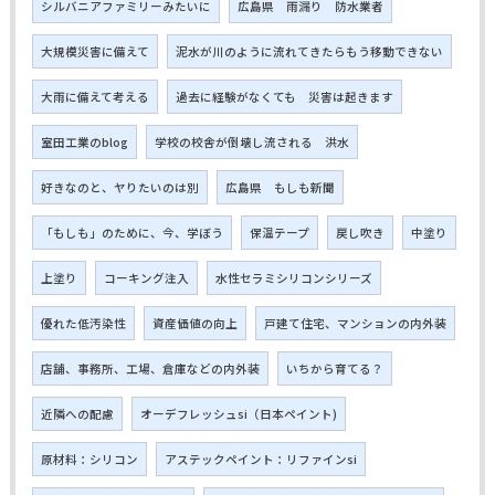
シルバニアファミリーみたいに
広島県 雨漏り 防水業者
大規模災害に備えて
泥水が川のように流れてきたらもう移動できない
大雨に備えて考える
過去に経験がなくても 災害は起きます
室田工業のblog
学校の校舎が倒壊し流される 洪水
好きなのと、ヤりたいのは別
広島県 もしも新聞
「もしも」のために、今、学ぼう
保温テープ
戻し吹き
中塗り
上塗り
コーキング注入
水性セラミシリコンシリーズ
優れた低汚染性
資産価値の向上
戸建て住宅、マンションの内外装
店舗、事務所、工場、倉庫などの内外装
いちから育てる？
近隣への配慮
オーデフレッシュsi（日本ペイント)
原材料：シリコン
アステックペイント：リファインsi