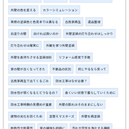
外壁の色を変える
カラーシミュレーション
実際の塗装色と色見本では異なる
古民家再生
遺品整理
白塗りの壁
白ければ良いのか
外壁塗装の打ち合わせはしっかり
打ち合わせは確実に
外観を保つ外壁塗装
外壁を長持ちさせる塗装技術
リフォーム感覚で手軽
家の壁が古くなってきた
不要品の区別
同じやるなら笑って
古民家再生で出てくるごみ
防水工事はなぜ必要？
防水性が弱くなるとどうなるの？
長くいい状態で暮らしていくために
防水工事時期の見極めが重要
外壁の膨れはそのままにしない
建物の劣化を防ぐため
塗替えマスターズ
外壁を再塗装
断熱性や耐震性
家の補強も同時に
汚れや空気を浄化する機能