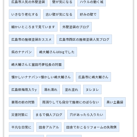
広島市人気の外壁塗装
壁が気になる
ハウルの動く城
いきなり老化する
古い壁が気になる
好みの壁で
細かいところまで見ています
外壁塗装のブログ
広島市の屋根塗装おススメ
広島市西区の屋根塗装人気ブログ
呉のナナパン
嶋大輔さんはbigでした
嶋大輔さんと室田巧夢社長の対面
懐かしいナナパン⭐懐かしい嶋大輔さん
広島市に嶋大輔さん
広島県梅雨入りy
濡れ濡れ
塗れ塗れ
ヌレヌレ
豪雨の前の対策
雨漏りしても自分で屋根にのぼらない
黒い土嚢袋
災害対策に
まるで個人ブログ
穴があったら入りたい
平凡な日常に
田舎アルアル
田舎でおこるリフォームの失敗例