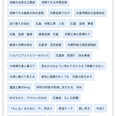
信頼の出来る工務店
信頼できる外壁塗装
信頼できる屋根の防水塗装
外壁塗装ブログ
広島市西区の塗装会社
塗り替えの悩み
広島 外壁工事 人気
広島 塗装 業者
広島 塗装 屋根
屋根塗装 広島
外壁工事の見積もり
屋根と外壁の防水
広島市 住宅塗装
外壁診断士検定登録証
シルバニアファミリーみたいに
広島県 雨漏り 防水業者
大規模災害に備えて
泥水が川のように流れてきたらもう移動できない
大雨に備えて考える
過去に経験がなくても 災害は起きます
室田工業のblog
学校の校舎が倒壊し流される 洪水
好きなのと、ヤりたいのは別
広島県 もしも新聞
「もしも」のために、今、学ぼう
保温テープ
戻し吹き
中塗り