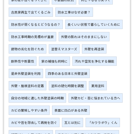
古民家再生で出てくるごみ
防水工事はなぜ必要？
防水性が弱くなるとどうなるの？
長くいい状態で暮らしていくために
防水工事時期の見極めが重要
外壁の膨れはそのままにしない
建物の劣化を防ぐため
塗替えマスターズ
外壁を再塗装
断熱性や耐震性
家の補強も同時に
汚れや空気を浄化する機能
是非外壁塗装を利用
四季のある日本と外壁塗装
外壁・屋根塗料の定着
塗料の硬化時間を調整
夏用塗料
自分の地域に適した外壁塗装の時期
外壁カビ・苔に悩まれている方へ
カビの繁殖しやすい条件
表面に凹凸がある外壁
カビや苔を除去して再発を防ぐ
瓦とは別に
「カワラボウ」くん