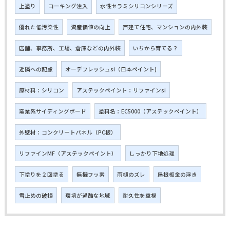
上塗り
コーキング注入
水性セラミシリコンシリーズ
優れた低汚染性
資産価値の向上
戸建て住宅、マンションの内外装
店舗、事務所、工場、倉庫などの内外装
いちから育てる？
近隣への配慮
オーデフレッシュsi（日本ペイント)
原材料：シリコン
アステックペイント：リファインsi
窯業系サイディングボード
塗料名：EC5000（アステックペイント）
外壁材：コンクリートパネル（PC板）
リファインMF（アステックペイント）
しっかり下地処理
下塗りを２回塗る
無機フッ素
雨樋のズレ
屋根板金の浮き
雪止めの破損
環境が過酷な地域
耐久性を重視