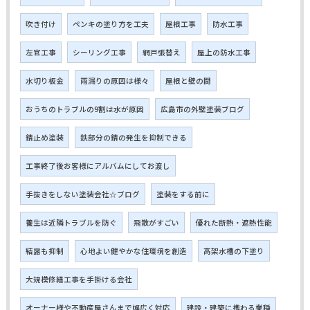
吹き付け
ペンキの塗り方を工夫
屋根工事
防水工事
左官工事
シーリング工事
網戸張替え
屋上の防水工事
水切り板金
雨漏りの原因は様々
屋根と壁の間
おうちのトラブルの9割は水が原因
広島市の外壁塗装ブログ
錆止め塗装
鉄部分の錆の発生を抑制できる
工事終了後お客様にアルバムにしてお渡し
手抜きをしない塗装会社☆ブログ
塗装をする前に
養生は近隣トラブルを防ぐ
飛散がすごい
優れた断熱・遮熱性能
結露も抑制
心地よい健やかな住環境を創造
高架水槽の下塗り
大規模修繕工事を手掛ける会社
オーナー様や不動産屋さんまで幅広く対応
建設・建築に携わる業種