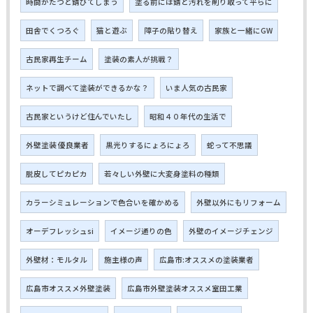
時間がたつと錆びてしまう
塗る前には錆と汚れを削り取って平らに
田舎でくつろぐ
猫と遊ぶ
障子の貼り替え
家族と一緒にGW
古民家再生チーム
塗装の素人が挑戦？
ネットで調べて塗装ができるかな？
いま人気の古民家
古民家というけど住んでいたし
昭和４０年代の生活で
外壁塗装 優良業者
黒光りするにょろにょろ
蛇って不思議
脱皮してピカピカ
若々しい外壁に大変身塗料の種類
カラーシミュレーションで色合いを確かめる
外壁以外にもリフォーム
オーデフレッシュsi
イメージ通りの色
外壁のイメージチェンジ
外壁材：モルタル
施主様の声
広島市:オススメの塗装業者
広島市オススメ外壁塗装
広島市外壁塗装オススメ室田工業