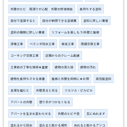
外壁のヒビ 雨漏りが心配 外壁の修理相談
長持ちする塗料
自分で塗装すると
自分が納得できる塗装業
塗料に詳しい業者
塗料の種類に詳しい業者
リフォームを楽しもう!外壁と屋根
漆喰工事
ベランダ防水工事
板金工事
雨樋交換工事
コーキング交換工事
近隣からのクレーム配慮
工事前の丁寧な挨拶★重要
建物の見た目
建物の汚れ
建物を長持ちさせる保護
屋根と外壁を同時に★お得
高性能塗料
足場を組むと
外壁見ると光る
ツルツル・ピカピカ
アパートの外壁
借り手がつかなくなる
アパートを生まれ変わらせる
外壁のヒビや苔
瓦にぬれます
塗れるから防水
塗れると助かる場所
ぬれると助かるアソコ