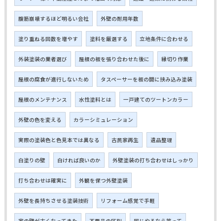
腹筋崩壊するほど明るい会社
外壁の耐用年数
塗り重ねる回数を増やす
塗料を厳選する
立地条件に合わせる
外装塗装の業者選び
屋根の板を張り合わせた後に
縁切り作業
屋根の腐食が進行しないため
タスペーサーを板の間に挟み込み塗装
屋根のメンテナンス
水性塗料とは
一戸建てのツートンカラー
外壁の色を変える
カラーシミュレーション
実際の塗装色と色見本では異なる
古民家再生
遺品整理
白塗りの壁
白ければ良いのか
外壁塗装の打ち合わせはしっかり
打ち合わせは確実に
外観を保つ外壁塗装
外壁を長持ちさせる塗装技術
リフォーム感覚で手軽
家の壁が古くなってきた
不要品の区別
同じやるなら笑って