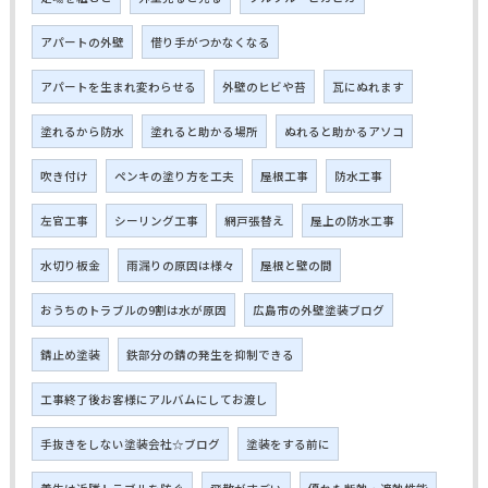
アパートの外壁
借り手がつかなくなる
アパートを生まれ変わらせる
外壁のヒビや苔
瓦にぬれます
塗れるから防水
塗れると助かる場所
ぬれると助かるアソコ
吹き付け
ペンキの塗り方を工夫
屋根工事
防水工事
左官工事
シーリング工事
網戸張替え
屋上の防水工事
水切り板金
雨漏りの原因は様々
屋根と壁の間
おうちのトラブルの9割は水が原因
広島市の外壁塗装ブログ
錆止め塗装
鉄部分の錆の発生を抑制できる
工事終了後お客様にアルバムにしてお渡し
手抜きをしない塗装会社☆ブログ
塗装をする前に