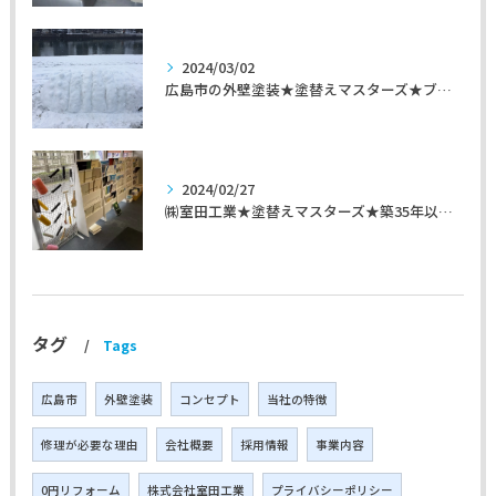
2024/03/02
広島市の外壁塗装★塗替えマスターズ★ブログ「初めて家を手入れするのに」
2024/02/27
㈱室田工業★塗替えマスターズ★築35年以上のお宅の施工事例
タグ
Tags
広島市
外壁塗装
コンセプト
当社の特徴
修理が必要な理由
会社概要
採用情報
事業内容
0円リフォーム
株式会社室田工業
プライバシーポリシー