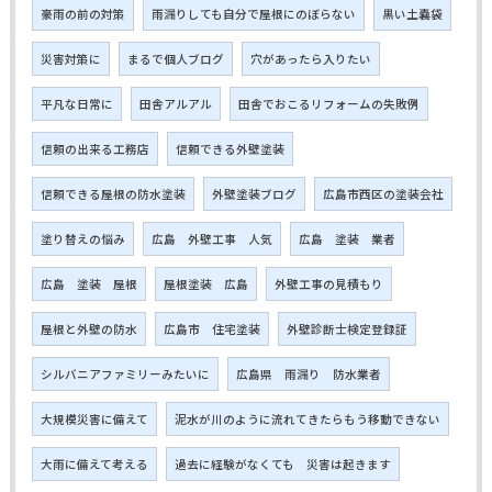
豪雨の前の対策
雨漏りしても自分で屋根にのぼらない
黒い土嚢袋
災害対策に
まるで個人ブログ
穴があったら入りたい
平凡な日常に
田舎アルアル
田舎でおこるリフォームの失敗例
信頼の出来る工務店
信頼できる外壁塗装
信頼できる屋根の防水塗装
外壁塗装ブログ
広島市西区の塗装会社
塗り替えの悩み
広島 外壁工事 人気
広島 塗装 業者
広島 塗装 屋根
屋根塗装 広島
外壁工事の見積もり
屋根と外壁の防水
広島市 住宅塗装
外壁診断士検定登録証
シルバニアファミリーみたいに
広島県 雨漏り 防水業者
大規模災害に備えて
泥水が川のように流れてきたらもう移動できない
大雨に備えて考える
過去に経験がなくても 災害は起きます