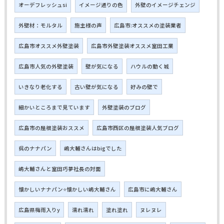
オーデフレッシュsi
イメージ通りの色
外壁のイメージチェンジ
外壁材：モルタル
施主様の声
広島市:オススメの塗装業者
広島市オススメ外壁塗装
広島市外壁塗装オススメ室田工業
広島市人気の外壁塗装
壁が気になる
ハウルの動く城
いきなり老化する
古い壁が気になる
好みの壁で
細かいところまで見ています
外壁塗装のブログ
広島市の屋根塗装おススメ
広島市西区の屋根塗装人気ブログ
呉のナナパン
嶋大輔さんはbigでした
嶋大輔さんと室田巧夢社長の対面
懐かしいナナパン⭐懐かしい嶋大輔さん
広島市に嶋大輔さん
広島県梅雨入りy
濡れ濡れ
塗れ塗れ
ヌレヌレ