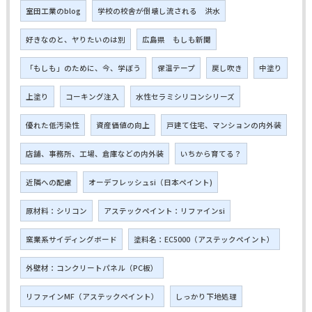
室田工業のblog
学校の校舎が倒壊し流される 洪水
好きなのと、ヤりたいのは別
広島県 もしも新聞
「もしも」のために、今、学ぼう
保温テープ
戻し吹き
中塗り
上塗り
コーキング注入
水性セラミシリコンシリーズ
優れた低汚染性
資産価値の向上
戸建て住宅、マンションの内外装
店舗、事務所、工場、倉庫などの内外装
いちから育てる？
近隣への配慮
オーデフレッシュsi（日本ペイント)
原材料：シリコン
アステックペイント：リファインsi
窯業系サイディングボード
塗料名：EC5000（アステックペイント）
外壁材：コンクリートパネル（PC板）
リファインMF（アステックペイント）
しっかり下地処理