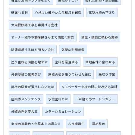
養生は近隣トラブルを防ぐ
飛散がすごい
優れた断熱・遮熱性能
結露も抑制
心地よい健やかな住環境を創造
高架水槽の下塗り
大規模修繕工事を手掛ける会社
オーナー様や不動産屋さんまで幅広く対応
建設・建築に携わる業種
腹筋崩壊するほど明るい会社
外壁の耐用年数
塗り重ねる回数を増やす
塗料を厳選する
立地条件に合わせる
外装塗装の業者選び
屋根の板を張り合わせた後に
縁切り作業
屋根の腐食が進行しないため
タスペーサーを板の間に挟み込み塗装
屋根のメンテナンス
水性塗料とは
一戸建てのツートンカラー
外壁の色を変える
カラーシミュレーション
実際の塗装色と色見本では異なる
古民家再生
遺品整理