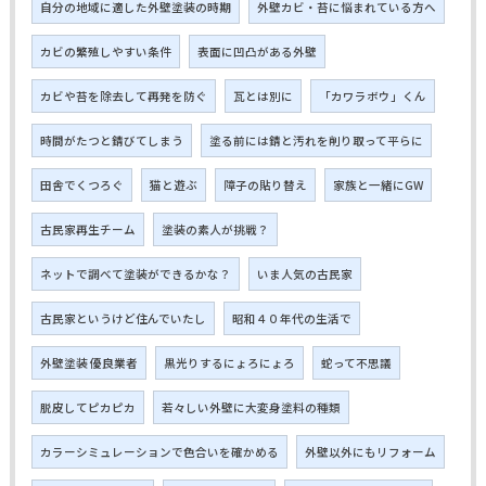
自分の地域に適した外壁塗装の時期
外壁カビ・苔に悩まれている方へ
カビの繁殖しやすい条件
表面に凹凸がある外壁
カビや苔を除去して再発を防ぐ
瓦とは別に
「カワラボウ」くん
時間がたつと錆びてしまう
塗る前には錆と汚れを削り取って平らに
田舎でくつろぐ
猫と遊ぶ
障子の貼り替え
家族と一緒にGW
古民家再生チーム
塗装の素人が挑戦？
ネットで調べて塗装ができるかな？
いま人気の古民家
古民家というけど住んでいたし
昭和４０年代の生活で
外壁塗装 優良業者
黒光りするにょろにょろ
蛇って不思議
脱皮してピカピカ
若々しい外壁に大変身塗料の種類
カラーシミュレーションで色合いを確かめる
外壁以外にもリフォーム