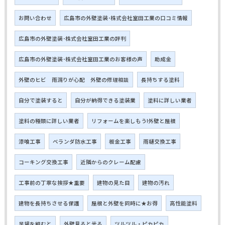
お問い合わせ
広島市の外壁塗装･株式会社室田工業の口コミ情報
広島市の外壁塗装･株式会社室田工業の評判
広島市の外壁塗装･株式会社室田工業のお客様の声
助成金
外壁のヒビ 雨漏りが心配 外壁の修理相談
長持ちする塗料
自分で塗装すると
自分が納得できる塗装業
塗料に詳しい業者
塗料の種類に詳しい業者
リフォームを楽しもう!外壁と屋根
漆喰工事
ベランダ防水工事
板金工事
雨樋交換工事
コーキング交換工事
近隣からのクレーム配慮
工事前の丁寧な挨拶★重要
建物の見た目
建物の汚れ
建物を長持ちさせる保護
屋根と外壁を同時に★お得
高性能塗料
足場を組むと
外壁見ると光る
ツルツル・ピカピカ