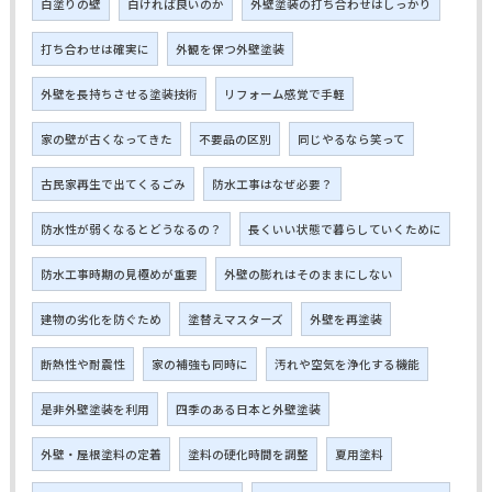
白塗りの壁
白ければ良いのか
外壁塗装の打ち合わせはしっかり
打ち合わせは確実に
外観を保つ外壁塗装
外壁を長持ちさせる塗装技術
リフォーム感覚で手軽
家の壁が古くなってきた
不要品の区別
同じやるなら笑って
古民家再生で出てくるごみ
防水工事はなぜ必要？
防水性が弱くなるとどうなるの？
長くいい状態で暮らしていくために
防水工事時期の見極めが重要
外壁の膨れはそのままにしない
建物の劣化を防ぐため
塗替えマスターズ
外壁を再塗装
断熱性や耐震性
家の補強も同時に
汚れや空気を浄化する機能
是非外壁塗装を利用
四季のある日本と外壁塗装
外壁・屋根塗料の定着
塗料の硬化時間を調整
夏用塗料