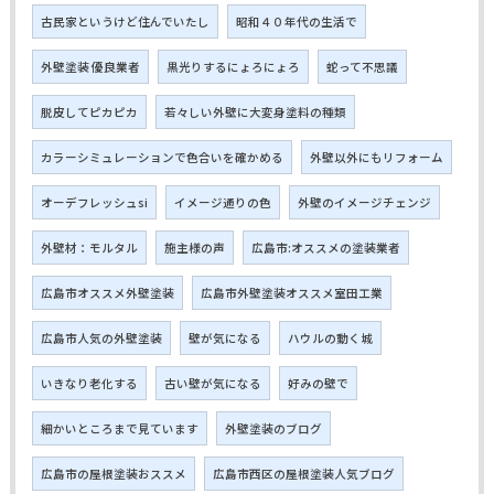
古民家というけど住んでいたし
昭和４０年代の生活で
外壁塗装 優良業者
黒光りするにょろにょろ
蛇って不思議
脱皮してピカピカ
若々しい外壁に大変身塗料の種類
カラーシミュレーションで色合いを確かめる
外壁以外にもリフォーム
オーデフレッシュsi
イメージ通りの色
外壁のイメージチェンジ
外壁材：モルタル
施主様の声
広島市:オススメの塗装業者
広島市オススメ外壁塗装
広島市外壁塗装オススメ室田工業
広島市人気の外壁塗装
壁が気になる
ハウルの動く城
いきなり老化する
古い壁が気になる
好みの壁で
細かいところまで見ています
外壁塗装のブログ
広島市の屋根塗装おススメ
広島市西区の屋根塗装人気ブログ