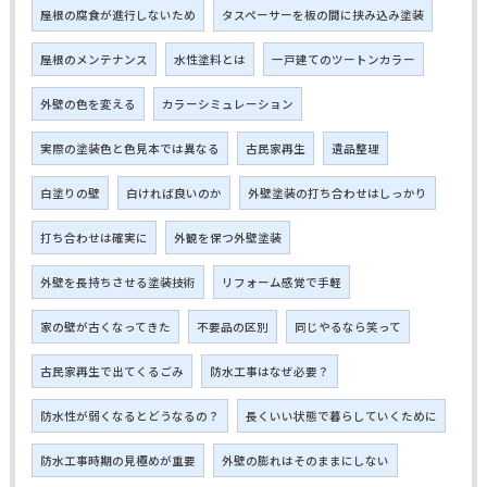
屋根の腐食が進行しないため
タスペーサーを板の間に挟み込み塗装
屋根のメンテナンス
水性塗料とは
一戸建てのツートンカラー
外壁の色を変える
カラーシミュレーション
実際の塗装色と色見本では異なる
古民家再生
遺品整理
白塗りの壁
白ければ良いのか
外壁塗装の打ち合わせはしっかり
打ち合わせは確実に
外観を保つ外壁塗装
外壁を長持ちさせる塗装技術
リフォーム感覚で手軽
家の壁が古くなってきた
不要品の区別
同じやるなら笑って
古民家再生で出てくるごみ
防水工事はなぜ必要？
防水性が弱くなるとどうなるの？
長くいい状態で暮らしていくために
防水工事時期の見極めが重要
外壁の膨れはそのままにしない