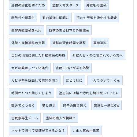
建物の劣化を防ぐため
塗替えマスターズ
外壁を再塗装
断熱性や耐震性
家の補強も同時に
汚れや空気を浄化する機能
是非外壁塗装を利用
四季のある日本と外壁塗装
外壁・屋根塗料の定着
塗料の硬化時間を調整
夏用塗料
自分の地域に適した外壁塗装の時期
外壁カビ・苔に悩まれている方へ
カビの繁殖しやすい条件
表面に凹凸がある外壁
カビや苔を除去して再発を防ぐ
瓦とは別に
「カワラボウ」くん
時間がたつと錆びてしまう
塗る前には錆と汚れを削り取って平らに
田舎でくつろぐ
猫と遊ぶ
障子の貼り替え
家族と一緒にGW
古民家再生チーム
塗装の素人が挑戦？
ネットで調べて塗装ができるかな？
いま人気の古民家