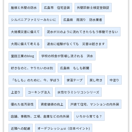
屋根と外壁の防水
広島市 住宅塗装
外壁診断士検定登録証
シルバニアファミリーみたいに
広島県 雨漏り 防水業者
大規模災害に備えて
泥水が川のように流れてきたらもう移動できない
大雨に備えて考える
過去に経験がなくても 災害は起きます
室田工業のblog
学校の校舎が倒壊し流される 洪水
好きなのと、ヤりたいのは別
広島県 もしも新聞
「もしも」のために、今、学ぼう
保温テープ
戻し吹き
中塗り
上塗り
コーキング注入
水性セラミシリコンシリーズ
優れた低汚染性
資産価値の向上
戸建て住宅、マンションの内外装
店舗、事務所、工場、倉庫などの内外装
いちから育てる？
近隣への配慮
オーデフレッシュsi（日本ペイント)