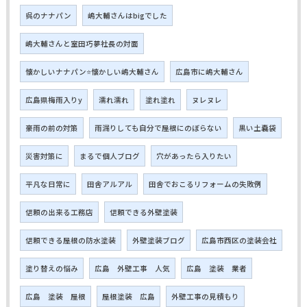
呉のナナパン
嶋大輔さんはbigでした
嶋大輔さんと室田巧夢社長の対面
懐かしいナナパン⭐懐かしい嶋大輔さん
広島市に嶋大輔さん
広島県梅雨入りy
濡れ濡れ
塗れ塗れ
ヌレヌレ
豪雨の前の対策
雨漏りしても自分で屋根にのぼらない
黒い土嚢袋
災害対策に
まるで個人ブログ
穴があったら入りたい
平凡な日常に
田舎アルアル
田舎でおこるリフォームの失敗例
信頼の出来る工務店
信頼できる外壁塗装
信頼できる屋根の防水塗装
外壁塗装ブログ
広島市西区の塗装会社
塗り替えの悩み
広島 外壁工事 人気
広島 塗装 業者
広島 塗装 屋根
屋根塗装 広島
外壁工事の見積もり