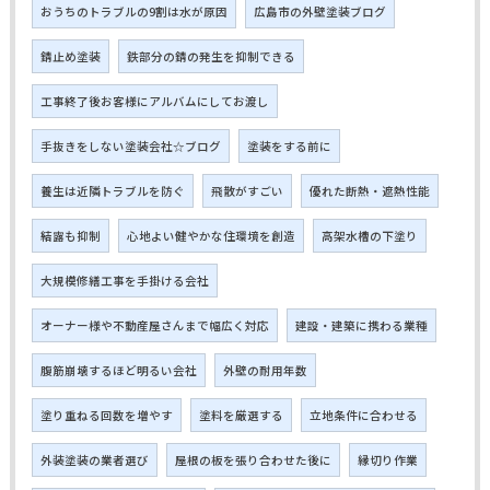
おうちのトラブルの9割は水が原因
広島市の外壁塗装ブログ
錆止め塗装
鉄部分の錆の発生を抑制できる
工事終了後お客様にアルバムにしてお渡し
手抜きをしない塗装会社☆ブログ
塗装をする前に
養生は近隣トラブルを防ぐ
飛散がすごい
優れた断熱・遮熱性能
結露も抑制
心地よい健やかな住環境を創造
高架水槽の下塗り
大規模修繕工事を手掛ける会社
オーナー様や不動産屋さんまで幅広く対応
建設・建築に携わる業種
腹筋崩壊するほど明るい会社
外壁の耐用年数
塗り重ねる回数を増やす
塗料を厳選する
立地条件に合わせる
外装塗装の業者選び
屋根の板を張り合わせた後に
縁切り作業