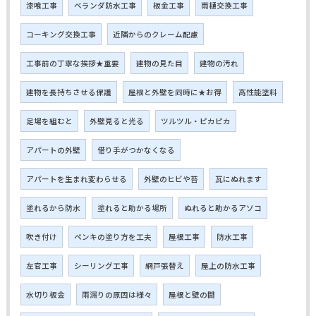
漆喰工事
ベランダ防水工事
板金工事
雨樋交換工事
コーキング交換工事
近隣からのクレーム配慮
工事前の丁寧な挨拶★重要
建物の見た目
建物の汚れ
建物を長持ちさせる保護
屋根と外壁を同時に★お得
高性能塗料
足場を組むと
外壁見ると光る
ツルツル・ピカピカ
アパートの外壁
借り手がつかなくなる
アパートを生まれ変わらせる
外壁のヒビや苔
瓦にぬれます
塗れるから防水
塗れると助かる場所
ぬれると助かるアソコ
吹き付け
ペンキの塗り方を工夫
屋根工事
防水工事
左官工事
シーリング工事
網戸張替え
屋上の防水工事
水切り板金
雨漏りの原因は様々
屋根と壁の間