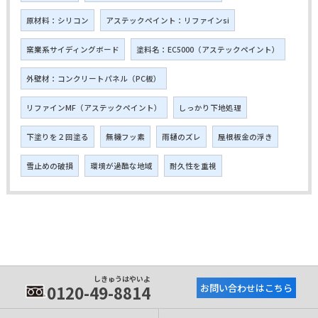
原材料：シリコン
アステックペイント：リファインsi
窯業系サイディングボード
塗料名：EC5000（アステックペイント）
外壁材：コンクリートパネル（PC板）
リファインMF（アステックペイント）
しっかり下地処理
下塗りを２回塗る
無機フッ素
雨樋のズレ
屋根板金の浮き
雪止めの破損
環境が過酷な地域
耐久性を重視
しきゅうはやいよ
0120-49-8814
お問い合わせはこちら