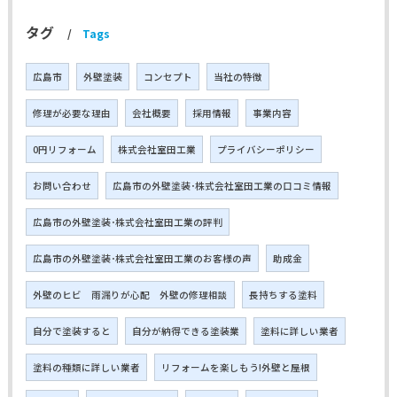
タグ
Tags
広島市
外壁塗装
コンセプト
当社の特徴
修理が必要な理由
会社概要
採用情報
事業内容
0円リフォーム
株式会社室田工業
プライバシーポリシー
お問い合わせ
広島市の外壁塗装･株式会社室田工業の口コミ情報
広島市の外壁塗装･株式会社室田工業の評判
広島市の外壁塗装･株式会社室田工業のお客様の声
助成金
外壁のヒビ 雨漏りが心配 外壁の修理相談
長持ちする塗料
自分で塗装すると
自分が納得できる塗装業
塗料に詳しい業者
塗料の種類に詳しい業者
リフォームを楽しもう!外壁と屋根