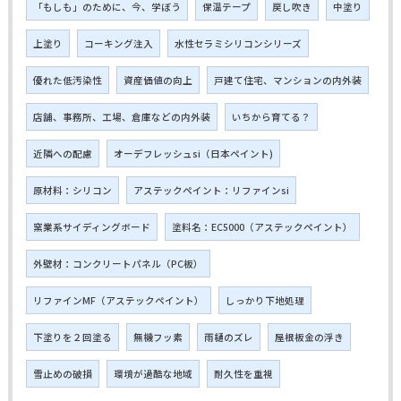
「もしも」のために、今、学ぼう
保温テープ
戻し吹き
中塗り
上塗り
コーキング注入
水性セラミシリコンシリーズ
優れた低汚染性
資産価値の向上
戸建て住宅、マンションの内外装
店舗、事務所、工場、倉庫などの内外装
いちから育てる？
近隣への配慮
オーデフレッシュsi（日本ペイント)
原材料：シリコン
アステックペイント：リファインsi
窯業系サイディングボード
塗料名：EC5000（アステックペイント）
外壁材：コンクリートパネル（PC板）
リファインMF（アステックペイント）
しっかり下地処理
下塗りを２回塗る
無機フッ素
雨樋のズレ
屋根板金の浮き
雪止めの破損
環境が過酷な地域
耐久性を重視