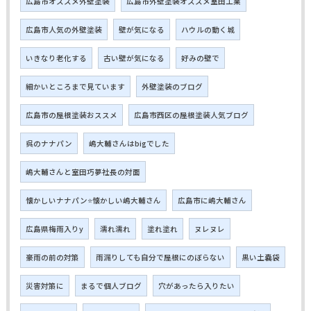
広島市オススメ外壁塗装
広島市外壁塗装オススメ室田工業
広島市人気の外壁塗装
壁が気になる
ハウルの動く城
いきなり老化する
古い壁が気になる
好みの壁で
細かいところまで見ています
外壁塗装のブログ
広島市の屋根塗装おススメ
広島市西区の屋根塗装人気ブログ
呉のナナパン
嶋大輔さんはbigでした
嶋大輔さんと室田巧夢社長の対面
懐かしいナナパン⭐懐かしい嶋大輔さん
広島市に嶋大輔さん
広島県梅雨入りy
濡れ濡れ
塗れ塗れ
ヌレヌレ
豪雨の前の対策
雨漏りしても自分で屋根にのぼらない
黒い土嚢袋
災害対策に
まるで個人ブログ
穴があったら入りたい