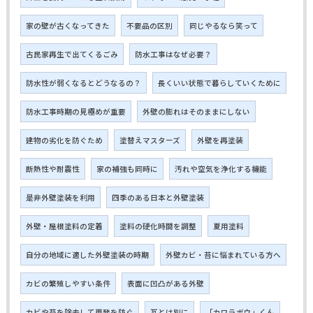
家の壁が古くなってきた
不要品の区別
同じやるなら笑って
古民家再生で出てくるごみ
防水工事はなぜ必要？
防水性が弱くなるとどうなるの？
長くいい状態で暮らしていくために
防水工事時期の見極めが重要
外壁の膨れはそのままにしない
建物の劣化を防ぐため
塗替えマスターズ
外壁を再塗装
断熱性や耐震性
家の補強も同時に
汚れや空気を浄化する機能
是非外壁塗装を利用
四季のある日本と外壁塗装
外壁・屋根塗料の定着
塗料の硬化時間を調整
夏用塗料
自分の地域に適した外壁塗装の時期
外壁カビ・苔に悩まれている方へ
カビの繁殖しやすい条件
表面に凹凸がある外壁
カビや苔を除去して再発を防ぐ
瓦とは別に
「カワラボウ」くん