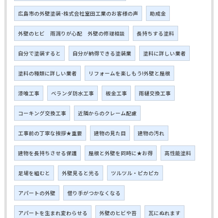
広島市の外壁塗装･株式会社室田工業のお客様の声
助成金
外壁のヒビ 雨漏りが心配 外壁の修理相談
長持ちする塗料
自分で塗装すると
自分が納得できる塗装業
塗料に詳しい業者
塗料の種類に詳しい業者
リフォームを楽しもう!外壁と屋根
漆喰工事
ベランダ防水工事
板金工事
雨樋交換工事
コーキング交換工事
近隣からのクレーム配慮
工事前の丁寧な挨拶★重要
建物の見た目
建物の汚れ
建物を長持ちさせる保護
屋根と外壁を同時に★お得
高性能塗料
足場を組むと
外壁見ると光る
ツルツル・ピカピカ
アパートの外壁
借り手がつかなくなる
アパートを生まれ変わらせる
外壁のヒビや苔
瓦にぬれます