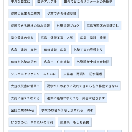
平凡な日常に
田舎アルアル
田舎でおこるリフォームの失敗例
信頼の出来る工務店
信頼できる外壁塗装
信頼できる屋根の防水塗装
外壁塗装ブログ
広島市西区の塗装会社
塗り替えの悩み
広島 外壁工事 人気
広島 塗装 業者
広島 塗装 屋根
屋根塗装 広島
外壁工事の見積もり
屋根と外壁の防水
広島市 住宅塗装
外壁診断士検定登録証
シルバニアファミリーみたいに
広島県 雨漏り 防水業者
大規模災害に備えて
泥水が川のように流れてきたらもう移動できない
大雨に備えて考える
過去に経験がなくても 災害は起きます
室田工業のblog
学校の校舎が倒壊し流される 洪水
好きなのと、ヤりたいのは別
広島県 もしも新聞