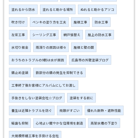
塗れるから防水
塗れると助かる場所
ぬれると助かるアソコ
吹き付け
ペンキの塗り方を工夫
屋根工事
防水工事
左官工事
シーリング工事
網戸張替え
屋上の防水工事
水切り板金
雨漏りの原因は様々
屋根と壁の間
おうちのトラブルの9割は水が原因
広島市の外壁塗装ブログ
錆止め塗装
鉄部分の錆の発生を抑制できる
工事終了後お客様にアルバムにしてお渡し
手抜きをしない塗装会社☆ブログ
塗装をする前に
養生は近隣トラブルを防ぐ
飛散がすごい
優れた断熱・遮熱性能
結露も抑制
心地よい健やかな住環境を創造
高架水槽の下塗り
大規模修繕工事を手掛ける会社