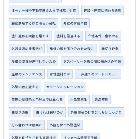
オーナー様や不動産屋さんまで幅広く対応
建設・建築に携わる業種
腹筋崩壊するほど明るい会社
外壁の耐用年数
塗り重ねる回数を増やす
塗料を厳選する
立地条件に合わせる
外装塗装の業者選び
屋根の板を張り合わせた後に
縁切り作業
屋根の腐食が進行しないため
タスペーサーを板の間に挟み込み塗装
屋根のメンテナンス
水性塗料とは
一戸建てのツートンカラー
外壁の色を変える
カラーシミュレーション
実際の塗装色と色見本では異なる
古民家再生
遺品整理
白塗りの壁
白ければ良いのか
外壁塗装の打ち合わせはしっかり
打ち合わせは確実に
外観を保つ外壁塗装
外壁を長持ちさせる塗装技術
リフォーム感覚で手軽