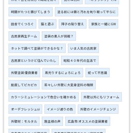
時間がたつと錆びてしまう
塗る前には錆と汚れを削り取って平らに
田舎でくつろぐ
猫と遊ぶ
障子の貼り替え
家族と一緒にGW
古民家再生チーム
塗装の素人が挑戦？
ネットで調べて塗装ができるかな？
いま人気の古民家
古民家というけど住んでいたし
昭和４０年代の生活で
外壁塗装 優良業者
黒光りするにょろにょろ
蛇って不思議
脱皮してピカピカ
若々しい外壁に大変身塗料の種類
カラーシミュレーションで色合いを確かめる
外壁以外にもリフォーム
オーデフレッシュsi
イメージ通りの色
外壁のイメージチェンジ
外壁材：モルタル
施主様の声
広島市:オススメの塗装業者