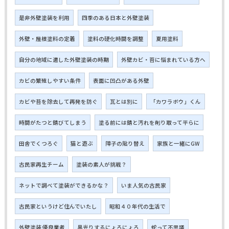
是非外壁塗装を利用
四季のある日本と外壁塗装
外壁・屋根塗料の定着
塗料の硬化時間を調整
夏用塗料
自分の地域に適した外壁塗装の時期
外壁カビ・苔に悩まれている方へ
カビの繁殖しやすい条件
表面に凹凸がある外壁
カビや苔を除去して再発を防ぐ
瓦とは別に
「カワラボウ」くん
時間がたつと錆びてしまう
塗る前には錆と汚れを削り取って平らに
田舎でくつろぐ
猫と遊ぶ
障子の貼り替え
家族と一緒にGW
古民家再生チーム
塗装の素人が挑戦？
ネットで調べて塗装ができるかな？
いま人気の古民家
古民家というけど住んでいたし
昭和４０年代の生活で
外壁塗装 優良業者
黒光りするにょろにょろ
蛇って不思議