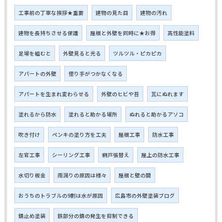
工事前の丁寧な挨拶★重要
建物の見た目
建物の汚れ
建物を長持ちさせる保護
屋根と外壁を同時に★お得
高性能塗料
足場を組むと
外壁見ると光る
ツルツル・ピカピカ
アパートの外壁
借り手がつかなくなる
アパートを生まれ変わらせる
外壁のヒビや苔
瓦にぬれます
塗れるから防水
塗れると助かる場所
ぬれると助かるアソコ
吹き付け
ペンキの塗り方を工夫
屋根工事
防水工事
左官工事
シーリング工事
網戸張替え
屋上の防水工事
水切り板金
雨漏りの原因は様々
屋根と壁の間
おうちのトラブルの9割は水が原因
広島市の外壁塗装ブログ
錆止め塗装
鉄部分の錆の発生を抑制できる