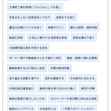
工事終了後お客様にアルバムにしてお渡し
手抜きをしない塗装会社☆ブログ
塗装をする前に
養生は近隣トラブルを防ぐ
飛散がすごい
優れた断熱・遮熱性能
結露も抑制
心地よい健やかな住環境を創造
高架水槽の下塗り
大規模修繕工事を手掛ける会社
オーナー様や不動産屋さんまで幅広く対応
建設・建築に携わる業種
腹筋崩壊するほど明るい会社
外壁の耐用年数
塗り重ねる回数を増やす
塗料を厳選する
立地条件に合わせる
外装塗装の業者選び
屋根の板を張り合わせた後に
縁切り作業
屋根の腐食が進行しないため
タスペーサーを板の間に挟み込み塗装
屋根のメンテナンス
水性塗料とは
一戸建てのツートンカラー