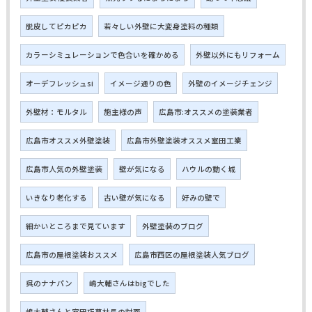
脱皮してピカピカ
若々しい外壁に大変身塗料の種類
カラーシミュレーションで色合いを確かめる
外壁以外にもリフォーム
オーデフレッシュsi
イメージ通りの色
外壁のイメージチェンジ
外壁材：モルタル
施主様の声
広島市:オススメの塗装業者
広島市オススメ外壁塗装
広島市外壁塗装オススメ室田工業
広島市人気の外壁塗装
壁が気になる
ハウルの動く城
いきなり老化する
古い壁が気になる
好みの壁で
細かいところまで見ています
外壁塗装のブログ
広島市の屋根塗装おススメ
広島市西区の屋根塗装人気ブログ
呉のナナパン
嶋大輔さんはbigでした
嶋大輔さんと室田巧夢社長の対面