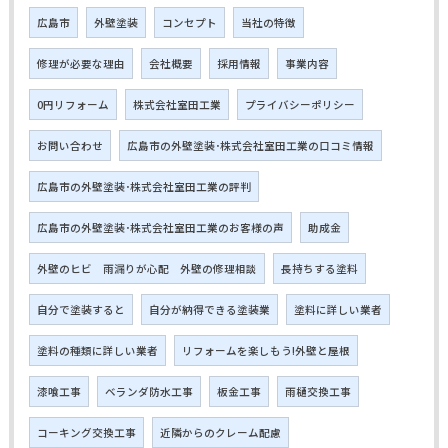
広島市
外壁塗装
コンセプト
当社の特徴
修理が必要な理由
会社概要
採用情報
事業内容
0円リフォーム
株式会社室田工業
プライバシーポリシー
お問い合わせ
広島市の外壁塗装･株式会社室田工業の口コミ情報
広島市の外壁塗装･株式会社室田工業の評判
広島市の外壁塗装･株式会社室田工業のお客様の声
助成金
外壁のヒビ 雨漏りが心配 外壁の修理相談
長持ちする塗料
自分で塗装すると
自分が納得できる塗装業
塗料に詳しい業者
塗料の種類に詳しい業者
リフォームを楽しもう!外壁と屋根
漆喰工事
ベランダ防水工事
板金工事
雨樋交換工事
コーキング交換工事
近隣からのクレーム配慮