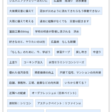
シルバニアファミリーみたいに
広島県 雨漏り 防水業者
大規模災害に備えて
泥水が川のように流れてきたらもう移動できない
大雨に備えて考える
過去に経験がなくても 災害は起きます
室田工業のblog
学校の校舎が倒壊し流される 洪水
好きなのと、ヤりたいのは別
広島県 もしも新聞
「もしも」のために、今、学ぼう
保温テープ
戻し吹き
中塗り
上塗り
コーキング注入
水性セラミシリコンシリーズ
優れた低汚染性
資産価値の向上
戸建て住宅、マンションの内外装
店舗、事務所、工場、倉庫などの内外装
いちから育てる？
近隣への配慮
オーデフレッシュsi（日本ペイント)
原材料：シリコン
アステックペイント：リファインsi