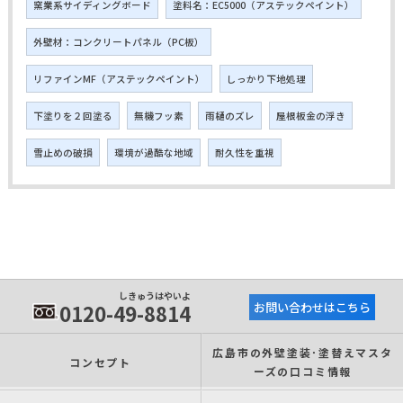
窯業系サイディングボード
塗料名：EC5000（アステックペイント）
外壁材：コンクリートパネル（PC板）
リファインMF（アステックペイント）
しっかり下地処理
下塗りを２回塗る
無機フッ素
雨樋のズレ
屋根板金の浮き
雪止めの破損
環境が過酷な地域
耐久性を重視
しきゅうはやいよ
0120-49-8814
お問い合わせはこちら
広島市の外壁塗装･塗替えマスタ
コンセプト
ーズの口コミ情報