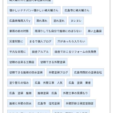
懐かしいナナパン⭐懐かしい嶋大輔さん
広島市に嶋大輔さん
広島県梅雨入りy
濡れ濡れ
塗れ塗れ
ヌレヌレ
豪雨の前の対策
雨漏りしても自分で屋根にのぼらない
黒い土嚢袋
災害対策に
まるで個人ブログ
穴があったら入りたい
平凡な日常に
田舎アルアル
田舎でおこるリフォームの失敗例
信頼の出来る工務店
信頼できる外壁塗装
信頼できる屋根の防水塗装
外壁塗装ブログ
広島市西区の塗装会社
塗り替えの悩み
広島 外壁工事 人気
広島 塗装 業者
広島 塗装 屋根
屋根塗装 広島
外壁工事の見積もり
屋根と外壁の防水
広島市 住宅塗装
外壁診断士検定登録証