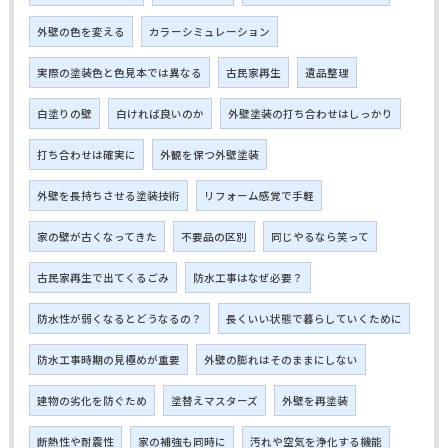
外壁の色を変える
カラーシミュレーション
実際の塗装色と色見本では異なる
古民家再生
遺品整理
白塗りの壁
白ければ良いのか
外壁塗装の打ち合わせはしっかり
打ち合わせは確実に
外観を保つ外壁塗装
外壁を長持ちさせる塗装技術
リフォーム感覚で手軽
家の壁が古くなってきた
不要品の区別
同じやるなら笑って
古民家再生で出てくるごみ
防水工事はなぜ必要？
防水性が弱くなるとどうなるの？
長くいい状態で暮らしていくために
防水工事時期の見極めが重要
外壁の膨れはそのままにしない
建物の劣化を防ぐため
塗替えマスターズ
外壁を再塗装
断熱性や耐震性
家の補強も同時に
汚れや空気を浄化する機能