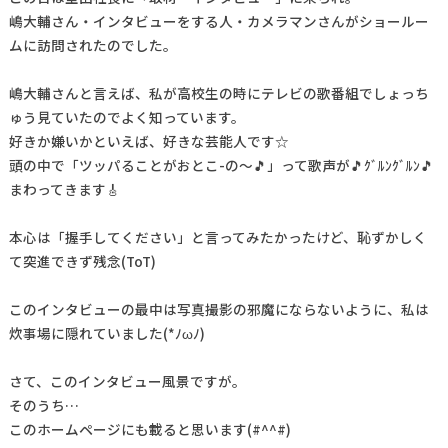
嶋大輔さん・インタビューをする人・カメラマンさんがショールー
ムに訪問されたのでした。
嶋大輔さんと言えば、私が高校生の時にテレビの歌番組でしょっち
ゅう見ていたのでよく知っています。
好きか嫌いかといえば、好きな芸能人です☆
頭の中で「ツッパることがおとこ-の～🎵」って歌声が🎵ｸﾞﾙﾝｸﾞﾙﾝ🎵
まわってきます🎸
本心は「握手してください」と言ってみたかったけど、恥ずかしく
て突進できず残念(ToT)
このインタビューの最中は写真撮影の邪魔にならないように、私は
炊事場に隠れていました(*ﾉωﾉ)
さて、このインタビュー風景ですが。
そのうち…
このホームページにも載ると思います(#^^#)