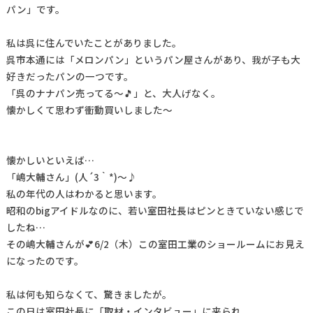
パン」です。
私は呉に住んでいたことがありました。
呉市本通には「メロンパン」というパン屋さんがあり、我が子も大
好きだったパンの一つです。
「呉のナナパン売ってる～🎵」と、大人げなく。
懐かしくて思わず衝動買いしました～
懐かしいといえば…
「嶋大輔さん」(人´3｀*)～♪
私の年代の人はわかると思います。
昭和のbigアイドルなのに、若い室田社長はピンときていない感じで
したね…
その嶋大輔さんが💕6/2（木）この室田工業のショールームにお見え
になったのです。
私は何も知らなくて、驚きましたが。
この日は室田社長に「取材・インタビュー」に来られ。