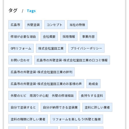
タグ
Tags
広島市
外壁塗装
コンセプト
当社の特徴
修理が必要な理由
会社概要
採用情報
事業内容
0円リフォーム
株式会社室田工業
プライバシーポリシー
お問い合わせ
広島市の外壁塗装･株式会社室田工業の口コミ情報
広島市の外壁塗装･株式会社室田工業の評判
広島市の外壁塗装･株式会社室田工業のお客様の声
助成金
外壁のヒビ 雨漏りが心配 外壁の修理相談
長持ちする塗料
自分で塗装すると
自分が納得できる塗装業
塗料に詳しい業者
塗料の種類に詳しい業者
リフォームを楽しもう!外壁と屋根