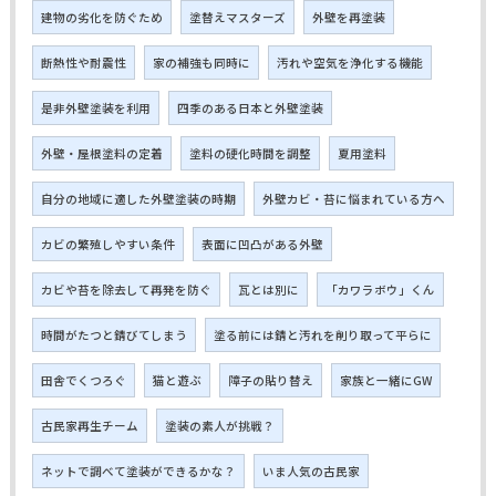
建物の劣化を防ぐため
塗替えマスターズ
外壁を再塗装
断熱性や耐震性
家の補強も同時に
汚れや空気を浄化する機能
是非外壁塗装を利用
四季のある日本と外壁塗装
外壁・屋根塗料の定着
塗料の硬化時間を調整
夏用塗料
自分の地域に適した外壁塗装の時期
外壁カビ・苔に悩まれている方へ
カビの繁殖しやすい条件
表面に凹凸がある外壁
カビや苔を除去して再発を防ぐ
瓦とは別に
「カワラボウ」くん
時間がたつと錆びてしまう
塗る前には錆と汚れを削り取って平らに
田舎でくつろぐ
猫と遊ぶ
障子の貼り替え
家族と一緒にGW
古民家再生チーム
塗装の素人が挑戦？
ネットで調べて塗装ができるかな？
いま人気の古民家