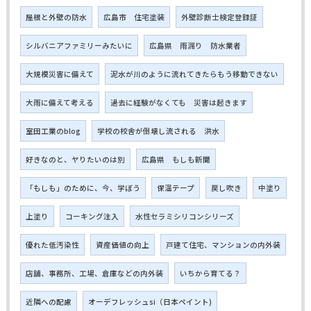
屋根と外壁の防水
広島市 住宅塗装
外壁診断士検定登録証
シルバニアファミリーみたいに
広島県 雨漏り 防水業者
大規模災害に備えて
泥水が川のように流れてきたらもう移動できない
大雨に備えて考える
過去に経験がなくても 災害は起きます
室田工業のblog
学校の校舎が倒壊し流される 洪水
好きなのと、ヤりたいのは別
広島県 もしも新聞
「もしも」のために、今、学ぼう
保温テープ
戻し吹き
中塗り
上塗り
コーキング注入
水性セラミシリコンシリーズ
優れた低汚染性
資産価値の向上
戸建て住宅、マンションの内外装
店舗、事務所、工場、倉庫などの内外装
いちから育てる？
近隣への配慮
オーデフレッシュsi（日本ペイント)