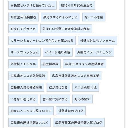
古民家というけど住んでいたし
昭和４０年代の生活で
外壁塗装 優良業者
黒光りするにょろにょろ
蛇って不思議
脱皮してピカピカ
若々しい外壁に大変身塗料の種類
カラーシミュレーションで色合いを確かめる
外壁以外にもリフォーム
オーデフレッシュsi
イメージ通りの色
外壁のイメージチェンジ
外壁材：モルタル
施主様の声
広島市:オススメの塗装業者
広島市オススメ外壁塗装
広島市外壁塗装オススメ室田工業
広島市人気の外壁塗装
壁が気になる
ハウルの動く城
いきなり老化する
古い壁が気になる
好みの壁で
細かいところまで見ています
外壁塗装のブログ
広島市の屋根塗装おススメ
広島市西区の屋根塗装人気ブログ