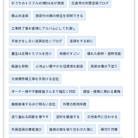
おうちのトラブルの9割は水が原因
広島市の外壁塗装ブログ
錆止め塗装
鉄部分の錆の発生を抑制できる
工事終了後お客様にアルバムにしてお渡し
手抜きをしない塗装会社☆ブログ
塗装をする前に
養生は近隣トラブルを防ぐ
飛散がすごい
優れた断熱・遮熱性能
結露も抑制
心地よい健やかな住環境を創造
高架水槽の下塗り
大規模修繕工事を手掛ける会社
オーナー様や不動産屋さんまで幅広く対応
建設・建築に携わる業種
腹筋崩壊するほど明るい会社
外壁の耐用年数
塗り重ねる回数を増やす
塗料を厳選する
立地条件に合わせる
外装塗装の業者選び
屋根の板を張り合わせた後に
縁切り作業