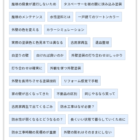
屋根の腐食が進行しないため
タスペーサーを板の間に挟み込み塗装
屋根のメンテナンス
水性塗料とは
一戸建てのツートンカラー
外壁の色を変える
カラーシミュレーション
実際の塗装色と色見本では異なる
古民家再生
遺品整理
白塗りの壁
白ければ良いのか
外壁塗装の打ち合わせはしっかり
打ち合わせは確実に
外観を保つ外壁塗装
外壁を長持ちさせる塗装技術
リフォーム感覚で手軽
家の壁が古くなってきた
不要品の区別
同じやるなら笑って
古民家再生で出てくるごみ
防水工事はなぜ必要？
防水性が弱くなるとどうなるの？
長くいい状態で暮らしていくために
防水工事時期の見極めが重要
外壁の膨れはそのままにしない