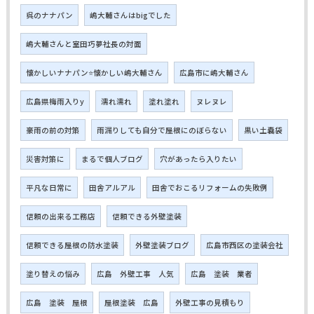
呉のナナパン
嶋大輔さんはbigでした
嶋大輔さんと室田巧夢社長の対面
懐かしいナナパン⭐懐かしい嶋大輔さん
広島市に嶋大輔さん
広島県梅雨入りy
濡れ濡れ
塗れ塗れ
ヌレヌレ
豪雨の前の対策
雨漏りしても自分で屋根にのぼらない
黒い土嚢袋
災害対策に
まるで個人ブログ
穴があったら入りたい
平凡な日常に
田舎アルアル
田舎でおこるリフォームの失敗例
信頼の出来る工務店
信頼できる外壁塗装
信頼できる屋根の防水塗装
外壁塗装ブログ
広島市西区の塗装会社
塗り替えの悩み
広島 外壁工事 人気
広島 塗装 業者
広島 塗装 屋根
屋根塗装 広島
外壁工事の見積もり