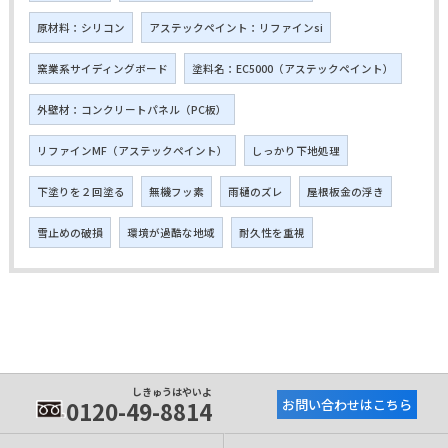
原材料：シリコン
アステックペイント：リファインsi
窯業系サイディングボード
塗料名：EC5000（アステックペイント）
外壁材：コンクリートパネル（PC板）
リファインMF（アステックペイント）
しっかり下地処理
下塗りを２回塗る
無機フッ素
雨樋のズレ
屋根板金の浮き
雪止めの破損
環境が過酷な地域
耐久性を重視
しきゅうはやいよ
0120-49-8814
お問い合わせはこちら