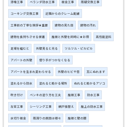
漆喰工事
ベランダ防水工事
板金工事
雨樋交換工事
コーキング交換工事
近隣からのクレーム配慮
工事前の丁寧な挨拶★重要
建物の見た目
建物の汚れ
建物を長持ちさせる保護
屋根と外壁を同時に★お得
高性能塗料
足場を組むと
外壁見ると光る
ツルツル・ピカピカ
アパートの外壁
借り手がつかなくなる
アパートを生まれ変わらせる
外壁のヒビや苔
瓦にぬれます
塗れるから防水
塗れると助かる場所
ぬれると助かるアソコ
吹き付け
ペンキの塗り方を工夫
屋根工事
防水工事
左官工事
シーリング工事
網戸張替え
屋上の防水工事
水切り板金
雨漏りの原因は様々
屋根と壁の間